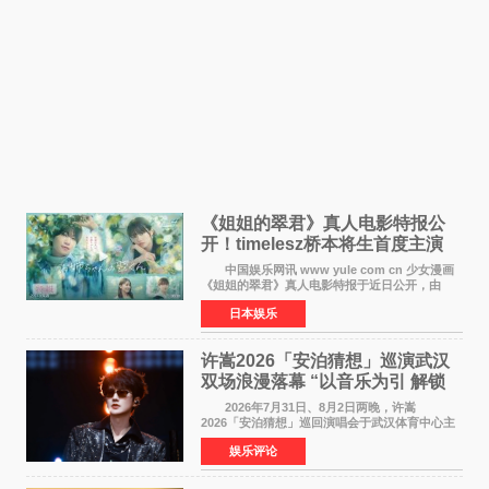
《姐姐的翠君》真人电影特报公
开！timelesz桥本将生首度主演
12月4日上映
中国娱乐网讯 www yule com cn 少女漫画
《姐姐的翠君》真人电影特报于近日公开，由
timelesz成员桥本将生担任主演，这也是他首次
日本娱乐
担任电影主演，引发高度关注。 女高中生咲
苗翠（中岛瑠菜
许嵩2026「安泊猜想」巡演武汉
双场浪漫落幕 “以音乐为引 解锁
江城记忆”
2026年7月31日、8月2日两晚，许嵩
2026「安泊猜想」巡回演唱会于武汉体育中心主
体育场盛大开唱。许嵩与数万歌迷在此相聚，从
娱乐评论
浪漫惬意的舞台设计到充满诚意与惊喜的现场互
动，共同开启了一场关于