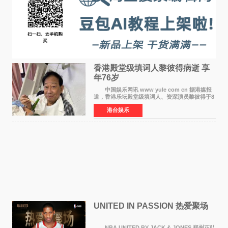
香港殿堂级填词人黎彼得病逝 享
年76岁​
中国娱乐网讯 www yule com cn 据港媒报
道，香港乐坛殿堂级填词人、资深演员黎彼得于8
月5日上午因病离世，终年76岁。好友钟志光透
港台娱乐
露，黎彼得今年3月中风后便卧床休养，身体机能
持续衰退，最
UNITED IN PASSION 热爱聚场
NBA UNITED BY JACK & JONES 郑州正弘