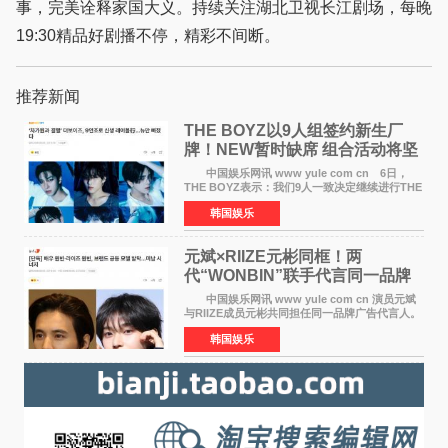
事，完美诠释家国大义。持续关注湖北卫视长江剧场，每晚
19:30精品好剧播不停，精彩不间断。
推荐新闻
THE BOYZ以9人组签约新生厂
牌！NEW暂时缺席 组合活动将坚
定不移继续
中国娱乐网讯 www yule com cn 6日，
THE BOYZ表示：我们9人一致决定继续进行THE
BOYZ组合活动，并且已经完成了组合团体活动
韩国娱乐
签约。目前正在新生厂牌下进行活动准备。尚未
离开THE BOYZ原所
元斌×RIIZE元彬同框！两
代“WONBIN”联手代言同一品牌
颜值天花板合体
中国娱乐网讯 www yule com cn 演员元斌
与RIIZE成员元彬共同担任同一品牌广告代言人。
6日据独家报道，继演员元斌之后，RIIZE元彬最
韩国娱乐
近也被选为某在线中介平台A公司的共同广告代言
人，两人将作