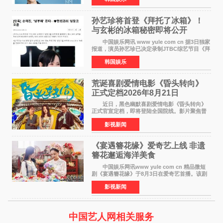
这也是金秀贤自去年陷
孙艺珍将首登《拜托了冰箱》！
与玄彬的冰箱秘密即将公开
中国娱乐网讯 www yule com cn 据3日独家
报道，演员孙艺珍已决定录制JTBC综艺节目《拜
托了冰箱》，目前正在协调具体细节。这是孙艺
韩国娱乐
珍首次公开个人冰箱，也是她婚后首次以玄彬的
妻子身份参与
荒诞喜剧爱情电影《昏头转向》
正式定档2026年8月21日
近日，黑色幽默喜剧爱情电影《昏头转向》
正式官宣定档，即将登陆全国院线。影片聚焦普
通人的荒诞生活，以戏谑诙谐的镜头语言、反转
影视新闻
不断的剧情，融合爆笑喜剧与细腻爱情元素，打
造出一部接地气
《宴遇簪花缘》爱奇艺上线 非遗
簪花邂逅海洋美食
中国娱乐网讯www yule com cn 精品微短
剧《宴遇簪花缘》于8月3日在爱奇艺首播。该剧
是泉州荣膺世界美食之都后推出的首部美食主题
影视新闻
文旅微短剧，实力派演员孙茜特别出演簪花非遗
传承人，她曾参演
中国艺人网相关服务