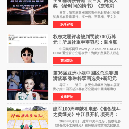
王亚楠斩获香港“金兰奖”两项大
奖 《给时间的情书》《旗袍刺
客》双双获肯定
日前，第五届亚洲国际青年电影展金兰奖颁
奖典礼在香港举行。江一燕、王亚楠、于文文、
李东学等知名演员出席活动。著名演员、导演王
娱乐评论
亚楠凭借音乐故事片《给时间的情书》和院线电
影《旗袍刺客》
权志龙恶评者被判罚款700万韩
元！所属社重申零容忍：匿名账
号也难逃刑责
中国娱乐网讯 www yule com cn GALAXY
CORP通过官方立场表示：为保护所属艺人权志
龙的名誉和权益，将持续对网络上发生的名誉损
韩国娱乐
害、散布虚假事实、侮辱、恶意诽谤等行为采取
法律应对措施。
第36届亚洲小姐中国区总决赛圆
满落幕 张琳梓擘画选美+新纪元
导语： 近日，备受业界瞩目的第36届亚
洲小姐中国区总决赛在万众期待中圆满璀璨收
官。整场盛典汇聚万千芳华，不仅完成了新一届
娱乐评论
美丽代言人的加冕选拔，更在行业发展层面带来
颠覆性突破。活动
建军100周年献礼电影《准备战斗
之黄继光》中江县开机 项亮月：
以光影为笔，书写英雄赞歌
2026年8月1日，建军99周年之际，院线电影
《准备战斗之黄继光》在特级英雄黄继光的故里