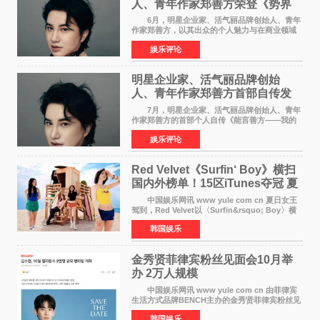
人、青年作家郑善方荣登《势界
POWERCIRCLES》6月刊
6月，明星企业家、活气丽品牌创始人、青年
作家郑善方，以其出众的个人魅力与在商业领域
的卓越建树，成功登上《势界
娱乐评论
POWERCIRCLES》，展现了他在时尚与商业领
域的双重影响力。 明星企业家、青
明星企业家、活气丽品牌创始
人、青年作家郑善方首部自传发
布， 书写跨界创业者的成长答卷
7月，明星企业家、活气丽品牌创始人、青年
作家郑善方的首部个人自传《能言善方——我的
跨界人生》正式发行。这本书以他的人生轨迹为
娱乐评论
脉络，首次完整公开了从逐梦少年到横跨美业、
公益等多领域的
Red Velvet《Surfin‘ Boy》横扫
国内外榜单！15区iTunes夺冠 夏
日女王强势回归
中国娱乐网讯 www yule com cn 夏日女王
驾到，Red Velvet以〈Surfin&rsquo; Boy〉横
扫国内外榜单，获得音乐粉丝的热烈反响。
韩国娱乐
Red Velvet于3日发行了夏日迷你专辑《Velvet
Summer》，
金秀贤菲律宾粉丝见面会10月举
办 2万人规模
中国娱乐网讯 www yule com cn 由菲律宾
生活方式品牌BENCH主办的金秀贤菲律宾粉丝见
面会，将于10月2日在马尼拉SM Mall of
韩国娱乐
Asia（MOA）竞技场举行，预计规模达2万人。