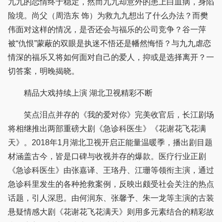
九九的恋情终于稳定，然而九九却意外的患上白血病，身陷
险境。尚父（周浩东 饰）为救九九想出了什么办法？而樊
伟面对这样的情况，是否还会与福乐的公司竞争？谷一萍
被“仇恨”蒙蔽的双眼是执迷不悟还是幡然悔悟？与九九虐恋
情深的福乐又将如何面对自己的爱人，抑或是选择离开？一
切答案，明晚揭晓。
精品大戏持续上演 湖北卫视精彩不断
笑点泪点并存的《我的爱对你》完美收官后，长江剧场
将相继推出两部重磅大剧《急诊科医生》《花谢花飞花满
天》。2018年1月湖北卫视开启正能量温暖季，播出剧目题
材涵盖古今，皆是口碑与收视并存的爆款。医疗行业正剧
《急诊科医生》由张嘉译、王珞丹、江珊等领衔主演，通过
急诊科里发生的各种抢救案例，反映出颇受社会关注的热点
话题，引人深思。由何润东、张馨予、朱一龙等主演的古装
悬疑情感大剧《花谢花飞花满天》则用多元素结合的精彩故