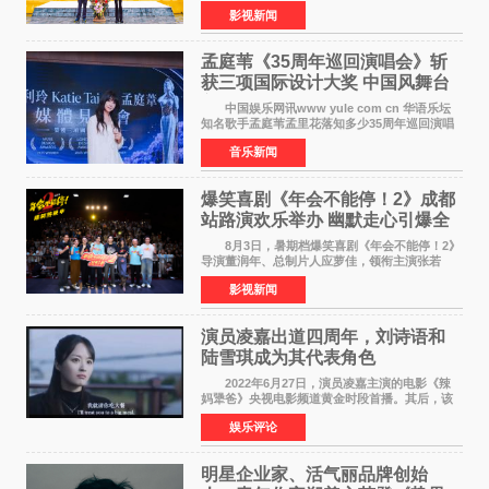
——四川省德阳市中江县黄继光出生地正式开
影视新闻
机。本片出品人、总制片人项亮月主持开机仪
式，&zwnj;特级英雄
孟庭苇《35周年巡回演唱会》斩
获三项国际设计大奖 中国风舞台
美学获全球认可
中国娱乐网讯www yule com cn 华语乐坛
知名歌手孟庭苇孟里花落知多少35周年巡回演唱
会再传喜讯。该演唱会先后荣获美国MUSE
音乐新闻
Creative Awards白金奖（Platinum Winner）、
英国London Design
爆笑喜剧《年会不能停！2》成都
站路演欢乐举办 幽默走心引爆全
场共鸣
8月3日，暑期档爆笑喜剧《年会不能停！2》
导演董润年、总制片人应萝佳，领衔主演张若
昀、白客，惊喜出演庄达菲，特别主演孙艺洲，
影视新闻
特别出演田雨，友情出演欧阳奋强出席成都路
演，与观众近距离互
演员凌嘉出道四周年，刘诗语和
陆雪琪成为其代表角色
2022年6月27日，演员凌嘉主演的电影《辣
妈犟爸》央视电影频道黄金时段首播。其后，该
电影在央视电影频道多次复播（2022年8月10
娱乐评论
日，2022年9月30日，2023年7月17日，2025年7
月14日）。除了多次复
明星企业家、活气丽品牌创始