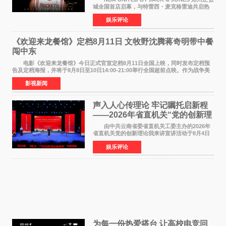
城全国首店启幕，与特雷西・麦克格雷迪共启热
爱 2026 年7 月21 日，
娱乐评论
NBAUNITEDBYJACK&JONES 全国首店，于郑
州正弘城正式启幕。NBA 传奇球星
《欢迎来龙餐馆》定档8月11日 文牧野沈腾蒋奇明带中餐
闯中东
电影《欢迎来龙餐馆》今日正式官宣定档8月11日全国上映，同时发布定档预
告及定档海报，并将于8月8日至10日14:00-21:00举行全国超前点映。作为战争美
食大片，影片讲述的是中国厨师徐福（沈腾
影视新闻
声入人心传理论 牢记嘱托启新程
——2026年省直机关“党的创新理
论我来讲”宣讲活动圆满落幕
由中共云南省委省直机关工委主办的2026年
省直机关党的创新理论我来讲宣讲活动于8月4日
至5日在昆明举办。活动以 "牢记嘱托 感恩奋进
娱乐评论
开创云南发展新局面 "为主题，坚持以新时代中国
特色社会主义
为每一份热爱搭台 让高校电竞回