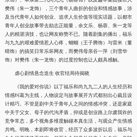
樊伟（朱一龙饰），三个青年人曲折的创业和情感故事，涉
及当代青年人如何创业、追求人生价值等现实话题，以都市
青年人创业故事带去励志正能量，余文乐、杨蓉、朱一龙等
人的精湛演技，也让网友称赞不已。随着剧集的播出，福乐
与九九的艰难爱情惹人心疼，蝈蝈（王子腾饰）与雷米（董
晴饰）的搞笑日常乐坏网友，而樊伟母亲谷一萍（刘雪华
饰）对樊伟（朱一龙饰）的过度控制也让人颇具感触。
虐心剧情悬念迭生 收官结局待揭晓
《我的爱对你说》以丁福乐和尚九九二人的人生经历和
情感纠葛为主线，人物设定与故事展开方式都别出心裁且设
计精巧。不管是剧中关于青年人之间的情感冲突，还是家庭
中关于父女、母子的代沟矛盾，抑或是创业路上尔虞我诈的
竞争常态，多个视角多维度触碰本真生活，与观众产生情感
共鸣。明晚，本剧即将收官，经历了众多波折以后，福乐与