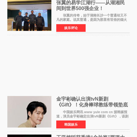
张翼的易学江湖行——从湖湘民
间到世界500强企业！
张翼的传奇，始于湖南长沙一个普通却又不
凡的家庭。说其普通，是因为那里有世俗的烟火
气；说其不凡，是因为家中有一位洞悉天地玄机
娱乐评论
的长者——他的爷爷。作为当地的风水师，爷爷
是张翼走进易学
金宇彬确认出演tvN新剧
《Gift》！化身棒球教练带领垫底
球队逆袭
中国娱乐网讯 www yule com cn 据韩媒报
道，演员金宇彬确定出演tvN新剧《Gift》，该剧
预计将于下半年播出，引发观众高度期待。
韩国娱乐
本剧改编自同名网络漫画，讲述一位经历意外事
故后获得特殊