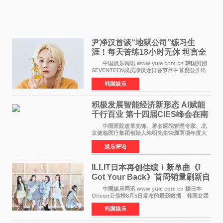
尹净汉首谈“地狱公司”练习生
涯！每天苦练18小时无休 坦言全
靠成员撑过来
中国娱乐网讯 www yule com cn 韩国男团
SEVENTEEN成员净汉近日在节目中首度公开出
道前的残酷练习生经历，并提及经纪公司Pledis
韩国娱乐
娱乐，引发广泛关注。 在8月2日播出的日本
TBS综艺节目《周
积极发展智能经济新形态 Al赋能
千行百业 第十四届CIES峰会在南
京盛大召开
中国医院改革先锋、著名医院管理专家、北
京健临医疗集团创始人朱明先生荣膺两项年度大
奖 2026年7月31日，盛夏金陵，长江之畔，
娱乐评论
以重落地·真务实·强链接为主题的2026&lsquo;人
工智能+&rsquo
ILLIT日本再创佳绩！新单曲《I
Got Your Back》首周销量刷新自
身纪录
中国娱乐网讯 www yule com cn 据日本
Oricon公信榜8月5日发布的最新数据，韩国女团
ILLIT在日本发行的第二张单曲《I Got Your
韩国娱乐
Back》首周销量达到71,009张，成功跻身最新一
期周单曲排行