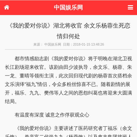
中国娱乐网
首页
新闻
女性
内地娱乐
《我的爱对你说》湖北将收官 余文乐杨蓉生死恋
港台娱乐
日本娱乐
韩国娱乐
欧美娱乐
情归何处
体育花边
音乐新闻
影视新闻
内地明星八卦
港台明星八卦
日本韩国明星
欧美明星八卦
娱乐评论
来源： 中国娱乐网 日期：2018-01-15 13:48:26
八卦
都市情感励志剧《我的爱对你说》将于明晚在湖北卫视
长江剧场迎来收官。该剧由田少波执导，余文乐、杨蓉、朱
一龙、董晴等领衔主演，此次回归现代剧的杨蓉首次搭档余
文乐演绎“福九”情侣，令众多粉丝惊喜不已。随着剧情的展
开，福乐、九九、樊伟等人之间的恩怨纠葛也将迎来大圆满
结局。
有温度有深度 诚意之作俘获观众心
《我的爱对你说》主要讲述了医药研究者丁福乐（余文
乐饰）、单亲富二代尚九九（杨蓉饰）以及鑫丰集团接班人