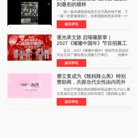
到最初的模样
这一届卓威高校电竞文化节真的很不错，下
一届一定要邀请我们，也希望能给更多同学一个
来到现场的机会。 2026卓威高校电竞文化节
娱乐评论
已经落下帷幕，在活动结束后，仍有不少高校电
竞社负责人和现
逐光承文脉 启璀璨新章｜
2027《璀璨中国年》节目招募工
作圆满启动
近日，2027《璀璨中国年》特别节目启动仪
式在北京广播电视台演播大厅举行。 传播中
华优秀传统文化，弘扬纯正国风艺术，打造高规
娱乐评论
格、高质感、正能量的文艺盛典，是璀璨中国年
矢志不渝的初心
赛立复成为《辣妈辣么美》特别
赞助商，共探当代女性由内而外
活力美
专注于严肃抗衰的国际科研品牌CELFULL赛
立复成为北京卫视生活时尚综艺《辣妈辣么美》
的特别赞助商,明星辣妈袁咏仪倾情参与，向广大
娱乐评论
都市女性传递健康生活新主张，寄语当代女性在
家庭与自我之间