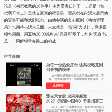
论是《初恋教我的18件事》中为爱痴狂的丁一，还是《快
把我哥带走》里仗义豪爽的程昊男，谭泉都在向观众展示他
的更多可能和戏剧张力。由他参演的良心巨制《动物管理
局》也期待与观众见面。人生就是一场“泉”力以赴，腾讯视
频每周四、周五晚20:00准时来“昊男哥”场子，约你“天台”吃
瓜，一同解锁青春路上的挑战！
推荐新闻
为每一份热爱搭台 让高校电竞回
到最初的模样
这一届卓威高校电竞文化节真的很不错，下
一届一定要邀请我们，也希望能给更多同学一个
来到现场的机会。 2026卓威高校电竞文化节
娱乐评论
已经落下帷幕，在活动结束后，仍有不少高校电
竞社负责人和现
逐光承文脉 启璀璨新章｜
2027《璀璨中国年》节目招募工
作圆满启动
近日，2027《璀璨中国年》特别节目启动仪
式在北京广播电视台演播大厅举行。 传播中