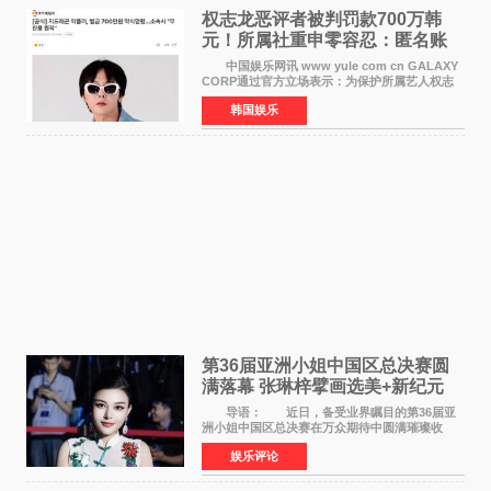
权志龙恶评者被判罚款700万韩
元！所属社重申零容忍：匿名账
号也难逃刑责
中国娱乐网讯 www yule com cn GALAXY
CORP通过官方立场表示：为保护所属艺人权志
龙的名誉和权益，将持续对网络上发生的名誉损
韩国娱乐
害、散布虚假事实、侮辱、恶意诽谤等行为采取
法律应对措施。
第36届亚洲小姐中国区总决赛圆
满落幕 张琳梓擘画选美+新纪元
导语： 近日，备受业界瞩目的第36届亚
洲小姐中国区总决赛在万众期待中圆满璀璨收
官。整场盛典汇聚万千芳华，不仅完成了新一届
娱乐评论
美丽代言人的加冕选拔，更在行业发展层面带来
颠覆性突破。活动