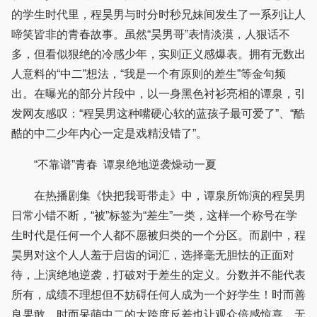
的学生时代里，程昊男与时分时秒兄妹间发生了一系列让人
啼笑皆非的青春故事。虽然“昊男哥”表情淡漠，人狠话不
多，但看似狠绝的冷感少年，实则正义感爆表。拥有无数出
人意料的“中二”想法，“我是一个有原则的差生”等金句频
出。在曝光的部分片段中，以一身黑色衬衫亮相的谭泉，引
发网友感叹：“程昊男这种嘴硬心软的蓝孩子最可爱了”、“酷
酷的中二少年内心一定是戏精没错了”。
“不靠谱”青春 谭泉绝地逆袭燥动一夏
在热播剧集《快把我哥带走》中，谭泉所饰演的程昊男
日常小错不断，“被”标签为“差生”一类，这样一个称号在学
生时代是任何一个人都不愿被归类的一个分区。而剧中，程
昊男对这个人人羞于启齿的词汇，选择毫无胆怯的正面对
待，上演绝地逆袭，打破对于差生的定义。分数并不能代表
所有，成绩不理想但不妨碍任何人成为一个好学生！时而善
良果敢，时而呆萌中二的大跨度反差也让观众倍感惊喜。无