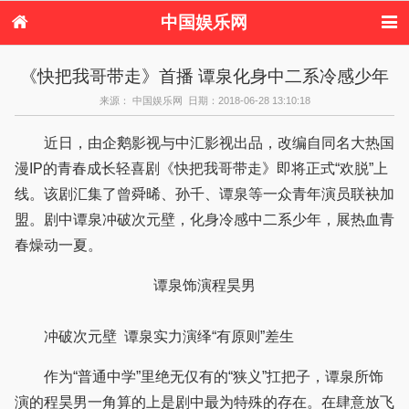
中国娱乐网
首页
新闻
女性
内地娱乐
《快把我哥带走》首播 谭泉化身中二系冷感少年
港台娱乐
日本娱乐
韩国娱乐
欧美娱乐
来源： 中国娱乐网 日期：2018-06-28 13:10:18
体育花边
音乐新闻
影视新闻
内地明星八卦
港台明星八卦
日本韩国明星
欧美明星八卦
娱乐评论
近日，由企鹅影视与中汇影视出品，改编自同名大热国
八卦
漫IP的青春成长轻喜剧《快把我哥带走》即将正式“欢脱”上
线。该剧汇集了曾舜晞、孙千、谭泉等一众青年演员联袂加
盟。剧中谭泉冲破次元壁，化身冷感中二系少年，展热血青
春燥动一夏。
谭泉饰演程昊男
冲破次元壁 谭泉实力演绎“有原则”差生
作为“普通中学”里绝无仅有的“狭义”扛把子，谭泉所饰
演的程昊男一角算的上是剧中最为特殊的存在。在肆意放飞