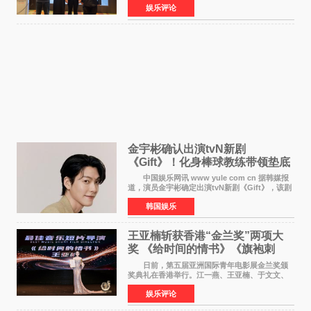
娱乐评论
的长者——他的爷爷。作为当地的风水师，爷爷
是张翼走进易学
金宇彬确认出演tvN新剧
《Gift》！化身棒球教练带领垫底
球队逆袭
中国娱乐网讯 www yule com cn 据韩媒报
道，演员金宇彬确定出演tvN新剧《Gift》，该剧
预计将于下半年播出，引发观众高度期待。
韩国娱乐
本剧改编自同名网络漫画，讲述一位经历意外事
故后获得特殊
王亚楠斩获香港“金兰奖”两项大
奖 《给时间的情书》《旗袍刺
客》双双获肯定
日前，第五届亚洲国际青年电影展金兰奖颁
奖典礼在香港举行。江一燕、王亚楠、于文文、
李东学等知名演员出席活动。著名演员、导演王
娱乐评论
亚楠凭借音乐故事片《给时间的情书》和院线电
影《旗袍刺客》