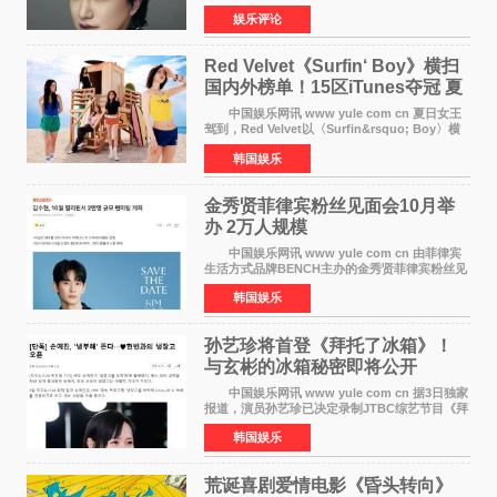
跨界人生》正式发行。这本书以他的人生轨迹为
娱乐评论
脉络，首次完整公开了从逐梦少年到横跨美业、
公益等多领域的
Red Velvet《Surfin‘ Boy》横扫
国内外榜单！15区iTunes夺冠 夏
日女王强势回归
中国娱乐网讯 www yule com cn 夏日女王
驾到，Red Velvet以〈Surfin&rsquo; Boy〉横
扫国内外榜单，获得音乐粉丝的热烈反响。
韩国娱乐
Red Velvet于3日发行了夏日迷你专辑《Velvet
Summer》，
金秀贤菲律宾粉丝见面会10月举
办 2万人规模
中国娱乐网讯 www yule com cn 由菲律宾
生活方式品牌BENCH主办的金秀贤菲律宾粉丝见
面会，将于10月2日在马尼拉SM Mall of
韩国娱乐
Asia（MOA）竞技场举行，预计规模达2万人。
这也是金秀贤自去年陷
孙艺珍将首登《拜托了冰箱》！
与玄彬的冰箱秘密即将公开
中国娱乐网讯 www yule com cn 据3日独家
报道，演员孙艺珍已决定录制JTBC综艺节目《拜
托了冰箱》，目前正在协调具体细节。这是孙艺
韩国娱乐
珍首次公开个人冰箱，也是她婚后首次以玄彬的
妻子身份参与
荒诞喜剧爱情电影《昏头转向》