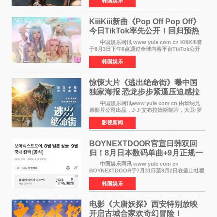
韩国娱乐
上Lollapalooza这一头衔的分量。她向世人展示
了为何自己能作为世
KiiiKiii新曲《Pop Off Pop Off》
今日TikTok率先公开！回归预热
全面启动
中国娱乐网讯 www yule com cn KiiiKiii将
于8月3日下午6点通过全球内容平台TikTok公开
将于10日发行的迷你三辑《WhyKiiiKiii》主打歌
韩国娱乐
〈Pop Off Pop Off〉的挑战视频，率先公开部分
音源和亮
惊悚大片《逃出绝命街》曝中国
独家海报 恐龙步步紧逼压迫感拉
满
中国娱乐网讯www yule com cn 由华纳兄
弟影片公司出品，J·J·艾布拉姆斯制片，大卫·罗
伯特·米切尔执导，好莱坞巨星安妮·海瑟薇、伊万
影视新闻
·麦克格雷格主演的2026年暑期惊悚恐龙大片《逃
出绝命
BOYNEXTDOOR官宣日韩双回
归！8月日本数码单曲+9月正规一
辑改版
中国娱乐网讯 www yule com cn
BOYNEXTDOOR于7月31日至8月2日在釜山社稷
室内体育馆举办了BOYNEXTDOOR TOUR
韩国娱乐
&lsquo;KNOCK ON Vol 2&rsquo; IN
BUSAN，与当地粉丝共度难忘时光。 在演
电影《大唐妖探》西安特别放映
开启古城合家欢奇幻冒险！