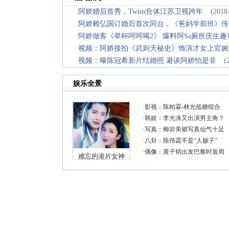
阿娇婚后首秀，Twins合体江苏卫视跨年
(2018
阿娇赖弘国订婚后首次同台，《爸妈学前班》传
阿娇做客《举杯呵呵喝2》 爆料阿Sa厕所庆生趣
视频：阿娇接拍《武则天秘史》饰演才女上官婉
视频：曝陈冠希新片结婚照 避谈阿娇怕是非
(