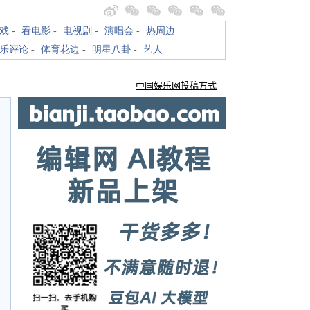
戏
-
看电影
-
电视剧
-
演唱会
-
热周边
乐评论
-
体育花边
-
明星八卦
-
艺人