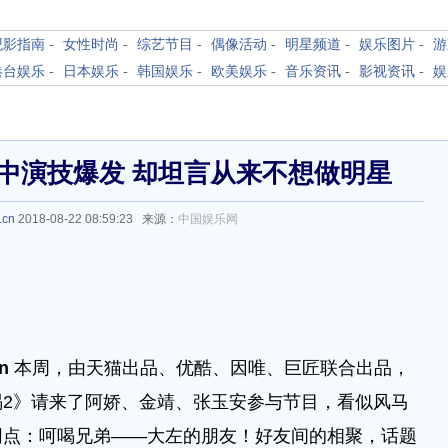
观影指南
-
女性时尚
-
综艺节目
-
偶像活动
-
明星频道
-
娱乐图片
-
游
港台娱乐
-
日本娱乐
-
韩国娱乐
-
欧美娱乐
-
音乐资讯
-
影视资讯
-
娱
中演技爆发 却坦言从来不想做明星
.cn
2018-08-22 08:59:23 来源：
中国娱乐网
cn
本周，由天猫出品、优酷、因唯、巨匠联合出品，
2》请来了阿娇、金靖、张玉安参与节目，看似风马
同点：呵喝兄弟——大左的朋友！好友间的相聚，话题