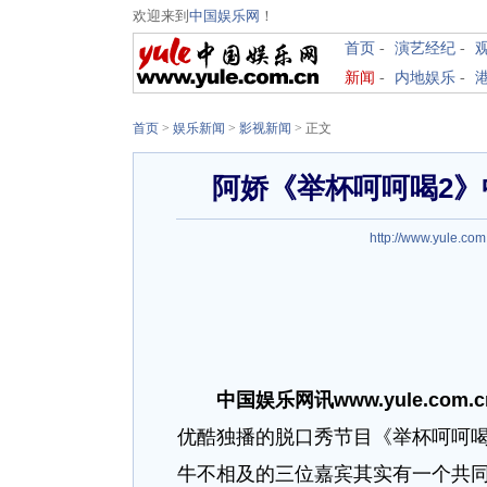
欢迎来到
中国娱乐网
！
首页
-
演艺经纪
-
新闻
-
内地娱乐
-
首页
>
娱乐新闻
>
影视新闻
> 正文
阿娇《举杯呵呵喝2》
http://www.yule.com
中国娱乐网讯www.yule.com.
优酷独播的脱口秀节目《举杯呵呵喝
牛不相及的三位嘉宾其实有一个共