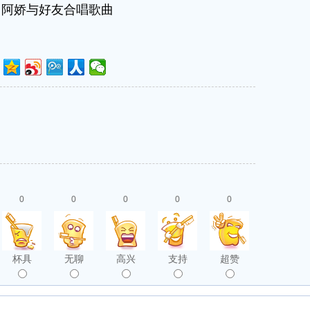
、阿娇与好友合唱歌曲
0
0
0
0
0
杯具
无聊
高兴
支持
超赞