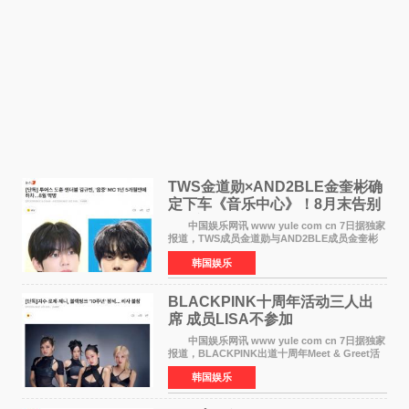
TWS金道勋×AND2BLE金奎彬确
定下车《音乐中心》！8月末告别
MC席位
中国娱乐网讯 www yule com cn 7日据独家
报道，TWS成员金道勋与AND2BLE成员金奎彬
将于8月离开《音乐中心》MC的位置。 金道
韩国娱乐
勋与金奎彬于去年3月与H2H A-NA一起被选为
《音乐中心》MC，约1
BLACKPINK十周年活动三人出
席 成员LISA不参加
中国娱乐网讯 www yule com cn 7日据独家
报道，BLACKPINK出道十周年Meet & Greet活
动将由智秀、ROS&Eacute;、JENNIE出席，
韩国娱乐
LISA将缺席。 此前BLACKPINK所属社YG并
未为组合出道十周年做