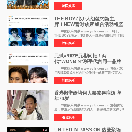
目，展现了多才多艺的魅力。 马丁出演了5日
韩国娱乐
播出的MBC《Radio Star》Fashion与Passion
之间，I&lsquo;m
THE BOYZ以9人组签约新生厂
牌！NEW暂时缺席 组合活动将坚
定不移继续
中国娱乐网讯 www yule com cn 6日，
THE BOYZ表示：我们9人一致决定继续进行THE
BOYZ组合活动，并且已经完成了组合团体活动
韩国娱乐
签约。目前正在新生厂牌下进行活动准备。尚未
离开THE BOYZ原所
元斌×RIIZE元彬同框！两
代“WONBIN”联手代言同一品牌
颜值天花板合体
中国娱乐网讯 www yule com cn 演员元斌
与RIIZE成员元彬共同担任同一品牌广告代言人。
6日据独家报道，继演员元斌之后，RIIZE元彬最
韩国娱乐
近也被选为某在线中介平台A公司的共同广告代言
人，两人将作
香港殿堂级填词人黎彼得病逝 享
年76岁​
中国娱乐网讯 www yule com cn 据港媒报
道，香港乐坛殿堂级填词人、资深演员黎彼得于8
月5日上午因病离世，终年76岁。好友钟志光透
港台娱乐
露，黎彼得今年3月中风后便卧床休养，身体机能
持续衰退，最
UNITED IN PASSION 热爱聚场