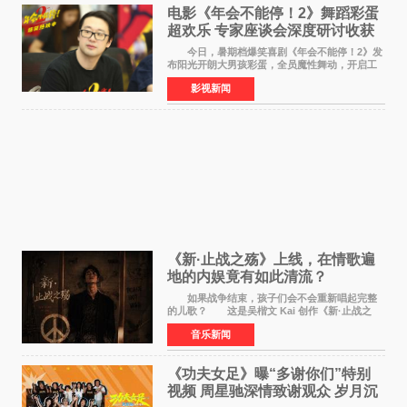
电影《年会不能停！2》舞蹈彩蛋
超欢乐 专家座谈会深度研讨收获
满满
今日，暑期档爆笑喜剧《年会不能停！2》发
布阳光开朗大男孩彩蛋，全员魔性舞动，开启工
位狂欢模式。影片于昨日同步举办专家座谈会，
影视新闻
导演董润年、总制片人应萝佳出席现场，与一众
业内、学界专家
《新·止战之殇》上线，在情歌遍
地的内娱竟有如此清流？
如果战争结束，孩子们会不会重新唱起完整
的儿歌？ 这是吴楷文 Kai 创作《新·止战之
殇》时最初的想法。 从伊朗相关冲突引发的
音乐新闻
地区局势，到世界各地仍在发生的动荡与不安，
战争从来不只
《功夫女足》曝“多谢你们”特别
视频 周星驰深情致谢观众 岁月沉