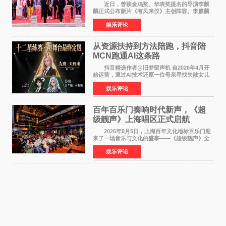
气回应
近日，曾获金鸡奖、华表奖提名的导演李麒
麟正式公布新片《有凤来仪》主创阵容。李麒麟
早年凭电影《华容道》获得金鸡奖、华表奖提
娱乐评论
名，此后长期参与国内外电影制作，其担任制片
人参与的作品亦曾
从资源扶持到方法陪跑，抖音陪
MCN跑通AI这条路
抖音精选作者@旧梦留声机 自2026年4月开
始运营，通过AI技术还原一位母亲寻找失散女儿
的故事，凭借强情感表达获得大量用户关注，发
娱乐评论
布仅21小时便获得超1亿曝光、超1000万互动。
此后，账号持续沿
百年百乐门奏响时代新声，《超
级靓声》上海唱区正式启航
2026年8月5日，上海百年文化地标百乐门迎
来了一场音乐与文化的盛事——《超级靓声》全
国励志音乐公益节目上海唱区新闻发布会暨启动
娱乐评论
仪式在此隆重举行。各界领导、嘉宾与媒体朋友
齐聚一堂，共同