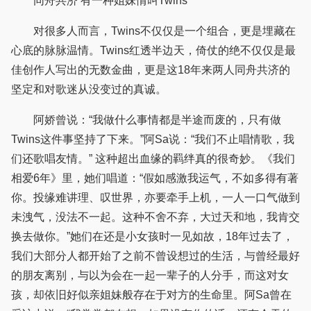
同舟共济 有一种姐妹情叫Twins
对很多人而言，Twins不仅仅是一个组合，更是埋藏在
心底的脉脉温情。Twins红透半边天，倚仗的绝不仅仅是最
佳创作人写出的无数金曲，更是这18年来两人同舟共济的
坚定和对歌迷从没变过的真诚。
阿娇曾说：“我做什么事情都是半途而废的，只有做
Twins这件事坚持了下来。”阿Sa说：“我们不止唱情歌，我
们还歌唱友情。” 这种超出血缘的羁绊真的很奇妙。《我们
相爱6年》里，她们唱道：“假如感激我运气，不如多得有著
你。投缘难讲理、叹世界，亦要牵手上机，一人一口气做到
未洩气，没法不一起。这种不舍不弃，大过天和地，我肯交
换去做你。”她们在还是小女孩时一见如故，18年过去了，
我们大部分人都开始了之前不曾设想过的生活，与曾经最好
的朋友离别，与以为会在一起一辈子的人分手，而这对女
孩，却依旧好似亲姐妹般存在于对方的生命里。阿Sa曾在