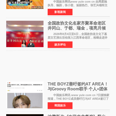
淀不灭初心
中国娱乐网讯www yule com cn 由周星驰
执导、编剧，张小斐、迪丽热巴、张艺兴领衔主
演，刘嘉玲、佐藤健特别出演，艾米、雪野、蔡
影视新闻
思贝、胡予安、倪好特别介绍的喜剧电影《功夫
女足》释出多谢你
全国政协文化名家齐聚革命老区
井冈山、于都、瑞金，项亮月倾
情献唱《桃花谣》致敬红色沃土
2026年8月4日至6日，全国政协送文化下基
层文艺演出活动深入江西革命老区，相继走进井
冈山、于都长征出发地、瑞金三地。由全国政协
娱乐评论
文化文史和学习委员会副主任、甘肃省政协原主
席欧阳坚率团，一
THE BOYZ善旴签约AT AREA！
与Groovy Room联手 个人+团体
活动并行
中国娱乐网讯 www yule com cn 7日据独家
报道，THE BOYZ成员善旴已与AT AREA签订了
专属合约。AT AREA是由知名制作人组合
韩国娱乐
Groovy Room创立的hip-hop厂牌，旗下拥有多
位实力派音乐人，在韩