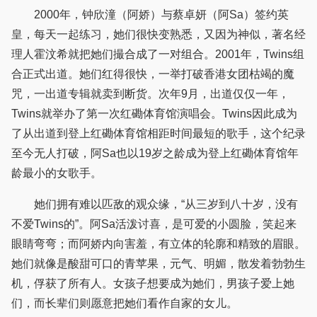
2000年，钟欣潼（阿娇）与蔡卓妍（阿Sa）签约英
皇，每天一起练习，她们很快变熟悉，又因为神似，著名经
理人霍汶希就把她们撮合成了一对组合。2001年，Twins组
合正式出道。她们红得很快，一举打破香港女团枯竭的魔
咒，一出道专辑就卖到断货。次年9月，出道仅仅一年，
Twins就举办了第一次红磡体育馆演唱会。Twins因此成为
了从出道到登上红磡体育馆相距时间最短的歌手，这个纪录
至今无人打破，阿Sa也以19岁之龄成为登上红磡体育馆年
龄最小的女歌手。
她们拥有难以匹敌的观众缘，“从三岁到八十岁，没有
不爱Twins的”。阿Sa活泼讨喜，是可爱的小圆脸，笑起来
眼睛弯弯；而阿娇内向害羞，有立体的轮廓和精致的眉眼。
她们就像是酸甜可口的青苹果，元气、明媚，散发着勃勃生
机，俘获了所有人。女孩子想要成为她们，男孩子爱上她
们，而长辈们则愿意把她们看作自家的女儿。