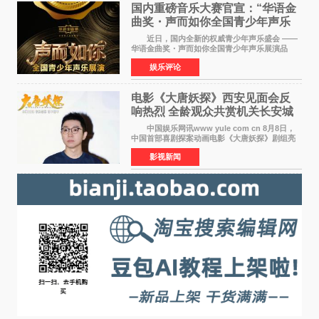
国内重磅音乐大赛官宣：“华语金
曲奖・声而如你全国青少年声乐
展演” 正式启幕，阿沁出任明星总
近日，国内全新的权威青少年声乐盛会 ——
评审
华语金曲奖・声而如你全国青少年声乐展演品
牌，在湖南长沙隆重举行官宣，国内又一高规格
娱乐评论
青少年声乐赛事全面启航。 本赛事由寰宇声
扬联合华语金曲
电影《大唐妖探》西安见面会反
响热烈 全龄观众共赏机关长安城
中国娱乐网讯www yule com cn 8月8日，
中国首部喜剧探案动画电影《大唐妖探》剧组亮
相西安，举办线下见面会活动。导演程腾、联合
影视新闻
导演黄珉、总制片人曹紫建、制片人李莹莹、领
衔声音出演雷淞然