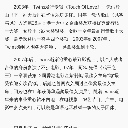
2003年，Twins发行专辑《Touch Of Love》，凭借歌
曲《下一站天后》在华语乐坛走红。同年，凭借歌曲《风筝
与风》入选第26届香港十大中文金曲奖及获得优秀流行歌
手大奖、女歌手飞跃大奖银奖、女歌手全年最高销量歌手大
奖、最受欢迎歌手奖共四个奖项。2003年到2007年，
Twins频频入围各大奖项，一路拿奖拿到手软。
2007年后，Twins渐渐将重心放到影视上，以个人或者
合体的身份参演了不少电影。07年，阿Sa凭借《戏王之
王》一举囊获第12届香港电影金紫荆奖“最佳女主角”与“最
受欢迎女演员”奖，后她也曾两次入围过金像奖最佳女主
角；阿娇也在11年获得华鼎奖最佳女演员”。随着Twins近
年来的事业重心转移内地，在电视剧、综艺节目、广告、电
影中多次亮相，可以说是华语地区独树一帜的女子团体。