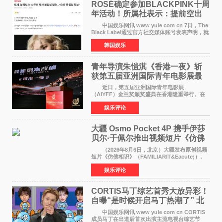
ROSÉ确定参加BLACKPINK十周
年活动！所属社表示：提前空出
了时间
中国娱乐网讯 www yule com cn 7日，The
Black Label通过官方社交媒体账号发表声明，就
近期网络上关于ROS&Eacute;个人行程及是否参
韩国娱乐
加BLACKPINK出道纪念活动的种种猜测作出正
式回应。 Th
青年导演朱愷淇《香港一夜》斩
获第五届亚洲国际青年电影展最
佳剧本改编奖
近日，第五届亚洲国际青年电影展
（AIYFF）金兰奖颁奖盛典在香港隆重举行。在
这场汇聚数百位海内外电影人、文化界人士及媒
娱乐评论
体代表的亚洲青年影视盛会上，香港本土电影
《香港一夜》（Dawn in Ho
大疆 Osmo Pocket 4P 携手伊莎
贝尔·于佩尔推出视频短片《仿佛
相识》
（2026年8月6日，北京）大疆发布原创视频
短片《仿佛相识》（FAMILIARIT&Eacute;）。
视频短片由戛纳国际电影节最佳女演员伊莎贝尔·
娱乐评论
于佩尔（Isabelle Huppert）主演，全程使用大
疆首款双主摄口
CORTIS马丁综艺首秀大放异彩！
自曝“是时候开启马丁热潮了” 北
美巡演火热进行中
中国娱乐网讯 www yule com cn CORTIS
成员马丁在出道后首次出演主流电视台综艺节