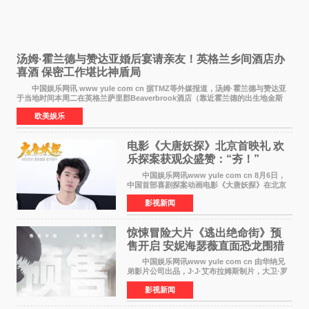
汤姆·霍兰德与赞达亚婚后宴请亲友！英格兰乡间酒店办
喜酒 保密工作堪比神盾局
中国娱乐网讯 www yule com cn 据TMZ等外媒报道，汤姆·霍兰德与赞达亚
于当地时间本周二在英格兰萨里郡Beaverbrook酒店（靠近霍兰德的出生地金斯
顿）举办婚宴，邀请家人与朋友们喝喜酒，庆祝
欧美娱乐
电影《大唐妖探》北京首映礼 欢
乐探案获观众盛赞：“夯！”
中国娱乐网讯www yule com cn 8月6日，
中国首部喜剧探案动画电影《大唐妖探》在北京
举办电影首映礼。导演程腾、联合导演黄珉、总
影视新闻
制片人曹紫建、制片人李莹莹，配音导演张喆，
对白指导程寅，领
惊悚冒险大片《逃出绝命街》预
售开启 安妮海瑟薇直面恐龙围猎
中国娱乐网讯www yule com cn 由华纳兄
弟影片公司出品，J·J·艾布拉姆斯制片，大卫·罗
伯特·米切尔执导，好莱坞巨星安妮·海瑟薇和伊万
影视新闻
·麦克格雷格领衔主演的2026暑期惊悚冒险大片
《逃出绝