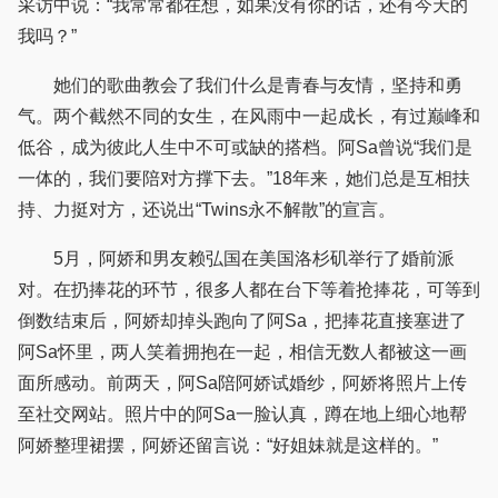
采访中说：“我常常都在想，如果没有你的话，还有今天的
我吗？”
她们的歌曲教会了我们什么是青春与友情，坚持和勇
气。两个截然不同的女生，在风雨中一起成长，有过巅峰和
低谷，成为彼此人生中不可或缺的搭档。阿Sa曾说“我们是
一体的，我们要陪对方撑下去。”18年来，她们总是互相扶
持、力挺对方，还说出“Twins永不解散”的宣言。
5月，阿娇和男友赖弘国在美国洛杉矶举行了婚前派
对。在扔捧花的环节，很多人都在台下等着抢捧花，可等到
倒数结束后，阿娇却掉头跑向了阿Sa，把捧花直接塞进了
阿Sa怀里，两人笑着拥抱在一起，相信无数人都被这一画
面所感动。前两天，阿Sa陪阿娇试婚纱，阿娇将照片上传
至社交网站。照片中的阿Sa一脸认真，蹲在地上细心地帮
阿娇整理裙摆，阿娇还留言说：“好姐妹就是这样的。”