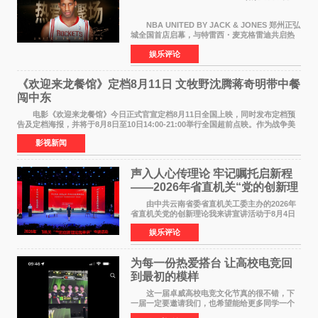
NBA UNITED BY JACK & JONES 郑州正弘
城全国首店启幕，与特雷西・麦克格雷迪共启热
爱 2026 年7 月21 日，
娱乐评论
NBAUNITEDBYJACK&JONES 全国首店，于郑
州正弘城正式启幕。NBA 传奇球星
《欢迎来龙餐馆》定档8月11日 文牧野沈腾蒋奇明带中餐
闯中东
电影《欢迎来龙餐馆》今日正式官宣定档8月11日全国上映，同时发布定档预
告及定档海报，并将于8月8日至10日14:00-21:00举行全国超前点映。作为战争美
食大片，影片讲述的是中国厨师徐福（沈腾
影视新闻
声入人心传理论 牢记嘱托启新程
——2026年省直机关“党的创新理
论我来讲”宣讲活动圆满落幕
由中共云南省委省直机关工委主办的2026年
省直机关党的创新理论我来讲宣讲活动于8月4日
至5日在昆明举办。活动以 "牢记嘱托 感恩奋进
娱乐评论
开创云南发展新局面 "为主题，坚持以新时代中国
特色社会主义
为每一份热爱搭台 让高校电竞回
到最初的模样
这一届卓威高校电竞文化节真的很不错，下
一届一定要邀请我们，也希望能给更多同学一个
来到现场的机会。 2026卓威高校电竞文化节