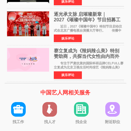
娱乐评论
已经落下帷幕，在活动结束后，仍有不少高校电
竞社负责人和现
逐光承文脉 启璀璨新章｜
2027《璀璨中国年》节目招募工
作圆满启动
近日，2027《璀璨中国年》特别节目启动仪
式在北京广播电视台演播大厅举行。 传播中
华优秀传统文化，弘扬纯正国风艺术，打造高规
娱乐评论
格、高质感、正能量的文艺盛典，是璀璨中国年
矢志不渝的初心
赛立复成为《辣妈辣么美》特别
赞助商，共探当代女性由内而外
活力美
专注于严肃抗衰的国际科研品牌CELFULL赛
立复成为北京卫视生活时尚综艺《辣妈辣么美》
的特别赞助商,明星辣妈袁咏仪倾情参与，向广大
娱乐评论
都市女性传递健康生活新主张，寄语当代女性在
家庭与自我之间
中国艺人网相关服务
找工作
找人才
找企业
附近职位