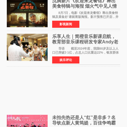
沈腾新片《欢迎来龙餐馆》释出
美食特辑与海报 烟火气中见人情
温暖
8月7日，电影《欢迎来龙餐馆》释出美食特
辑及菜备好 请就胃版海报。影片预售已开启，并
将于8月8日至10日14:00-21:00举行全国超前点
影视新闻
映。电影《欢迎来龙餐馆》作为战争美食喜剧大
片，讲述了中国
乐享人生｜简橙音乐新课启航，
教育部音乐课程研发专家Andy老
师重磅入驻领航银龄琴声
导语 截至2024年底，我国60岁及以上人
口已突破3 1亿，占总人口比重达22%，银发群体
的精神文化需求日益凸显。2024年1月，国务院办
娱乐评论
公厅印发《关于发展银发经济增进老年人福祉的
意见》——这是
未拍先热还是人“红”是非多？名
导钦点新人黄筠媞，百佳争鸣霸