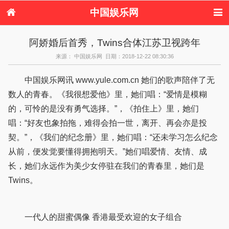
中国娱乐网
首页
新闻
女性
内地娱乐
阿娇婚后首秀，Twins合体江苏卫视跨年
港台娱乐
日本娱乐
韩国娱乐
欧美娱乐
来源： 中国娱乐网 日期：2018-12-22 08:30:36
体育花边
音乐新闻
影视新闻
内地明星八卦
港台明星八卦
日本韩国明星
欧美明星八卦
娱乐评论
中国娱乐网讯 www.yule.com.cn 她们的歌声陪伴了无
八卦
数人的青春。《我很想爱他》里，她们唱：“爱情是模糊
的，可怜的是没有勇气选择。”，《拍住上》里，她们
唱：“好友也象拍拖，难得会拍一世，离开、再会亦是投
契。”，《我们的纪念册》里，她们唱：“还未学习怎么纪念
从前，便发觉要懂得拥抱明天。”她们唱爱情、友情、成
长，她们永远作为美少女停驻在我们的青春里，她们是
Twins。
一代人的甜蜜偶像 香港最受欢迎的女子组合