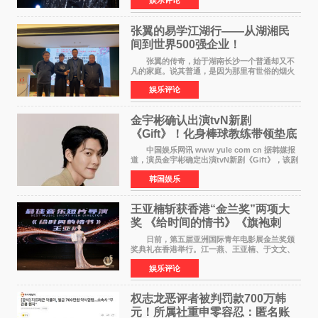
娱乐评论
浪漫惬意的舞台设计到充满诚意与惊喜的现场互
动，共同开启了一场关于
张翼的易学江湖行——从湖湘民
间到世界500强企业！
张翼的传奇，始于湖南长沙一个普通却又不
凡的家庭。说其普通，是因为那里有世俗的烟火
气；说其不凡，是因为家中有一位洞悉天地玄机
娱乐评论
的长者——他的爷爷。作为当地的风水师，爷爷
是张翼走进易学
金宇彬确认出演tvN新剧
《Gift》！化身棒球教练带领垫底
球队逆袭
中国娱乐网讯 www yule com cn 据韩媒报
道，演员金宇彬确定出演tvN新剧《Gift》，该剧
预计将于下半年播出，引发观众高度期待。
韩国娱乐
本剧改编自同名网络漫画，讲述一位经历意外事
故后获得特殊
王亚楠斩获香港“金兰奖”两项大
奖 《给时间的情书》《旗袍刺
客》双双获肯定
日前，第五届亚洲国际青年电影展金兰奖颁
奖典礼在香港举行。江一燕、王亚楠、于文文、
李东学等知名演员出席活动。著名演员、导演王
娱乐评论
亚楠凭借音乐故事片《给时间的情书》和院线电
影《旗袍刺客》
权志龙恶评者被判罚款700万韩
元！所属社重申零容忍：匿名账