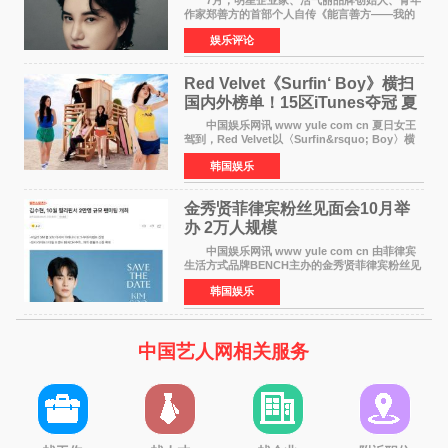
作家郑善方的首部个人自传《能言善方——我的
跨界人生》正式发行。这本书以他的人生轨迹为
娱乐评论
脉络，首次完整公开了从逐梦少年到横跨美业、
公益等多领域的
Red Velvet《Surfin‘ Boy》横扫
国内外榜单！15区iTunes夺冠 夏
日女王强势回归
中国娱乐网讯 www yule com cn 夏日女王
驾到，Red Velvet以〈Surfin&rsquo; Boy〉横
扫国内外榜单，获得音乐粉丝的热烈反响。
韩国娱乐
Red Velvet于3日发行了夏日迷你专辑《Velvet
Summer》，
金秀贤菲律宾粉丝见面会10月举
办 2万人规模
中国娱乐网讯 www yule com cn 由菲律宾
生活方式品牌BENCH主办的金秀贤菲律宾粉丝见
面会，将于10月2日在马尼拉SM Mall of
韩国娱乐
Asia（MOA）竞技场举行，预计规模达2万人。
这也是金秀贤自去年陷
中国艺人网相关服务