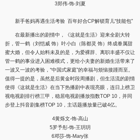
3郑伟-饰-刘夏
新手爸妈再遇生活考验 百年好合CP解锁育儿“技能包”
在最新播出的剧情中，《这就是生活》迎来全剧大转
折，管一鹤（刘恺威 饰）叶小白（陈都灵 饰）终成眷属甜
蜜大婚，但令人始料未及的是，为爱裸辞、离职丰盛不仅让
管一鹤的事业进入困难模式，更给小夫妻的新婚生活带来了
一波又一波的考验，“中国式家庭”的幸福与烦恼接踵而至。
值得一提的是，虽然是后黄金时段周播剧，但生活流的剧情
使得《这就是生活》在当下热播剧中表现亮眼，连日上榜卫
视电视剧排行榜三甲，稳居电视剧播放指数TOP 10，并同
步登上抖音剧集榜TOP 10，主话题播放量已破4亿。
4黄烁文-饰-高山
5罗予彤-饰-王玥玥
6邓莎-饰-Mary张