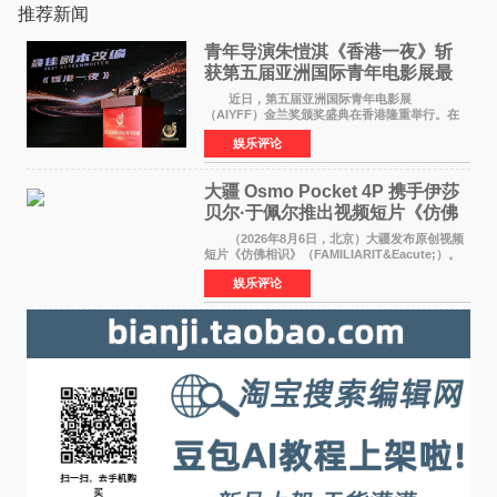
推荐新闻
青年导演朱愷淇《香港一夜》斩
获第五届亚洲国际青年电影展最
佳剧本改编奖
近日，第五届亚洲国际青年电影展
（AIYFF）金兰奖颁奖盛典在香港隆重举行。在
这场汇聚数百位海内外电影人、文化界人士及媒
娱乐评论
体代表的亚洲青年影视盛会上，香港本土电影
《香港一夜》（Dawn in Ho
大疆 Osmo Pocket 4P 携手伊莎
贝尔·于佩尔推出视频短片《仿佛
相识》
（2026年8月6日，北京）大疆发布原创视频
短片《仿佛相识》（FAMILIARIT&Eacute;）。
视频短片由戛纳国际电影节最佳女演员伊莎贝尔·
娱乐评论
于佩尔（Isabelle Huppert）主演，全程使用大
疆首款双主摄口