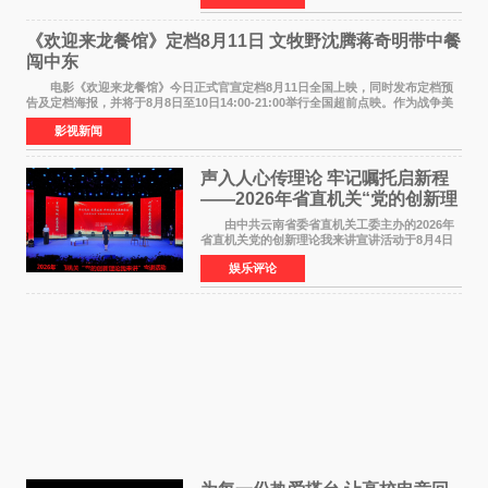
州正弘城正式启幕。NBA 传奇球星
《欢迎来龙餐馆》定档8月11日 文牧野沈腾蒋奇明带中餐
闯中东
电影《欢迎来龙餐馆》今日正式官宣定档8月11日全国上映，同时发布定档预
告及定档海报，并将于8月8日至10日14:00-21:00举行全国超前点映。作为战争美
食大片，影片讲述的是中国厨师徐福（沈腾
影视新闻
声入人心传理论 牢记嘱托启新程
——2026年省直机关“党的创新理
论我来讲”宣讲活动圆满落幕
由中共云南省委省直机关工委主办的2026年
省直机关党的创新理论我来讲宣讲活动于8月4日
至5日在昆明举办。活动以 "牢记嘱托 感恩奋进
娱乐评论
开创云南发展新局面 "为主题，坚持以新时代中国
特色社会主义