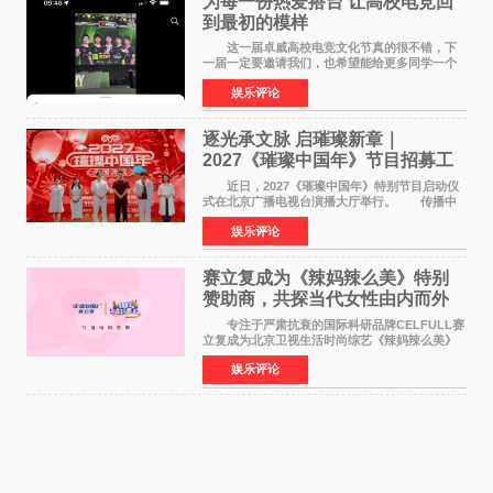
为每一份热爱搭台 让高校电竞回
到最初的模样
这一届卓威高校电竞文化节真的很不错，下
一届一定要邀请我们，也希望能给更多同学一个
来到现场的机会。 2026卓威高校电竞文化节
娱乐评论
已经落下帷幕，在活动结束后，仍有不少高校电
竞社负责人和现
逐光承文脉 启璀璨新章｜
2027《璀璨中国年》节目招募工
作圆满启动
近日，2027《璀璨中国年》特别节目启动仪
式在北京广播电视台演播大厅举行。 传播中
华优秀传统文化，弘扬纯正国风艺术，打造高规
娱乐评论
格、高质感、正能量的文艺盛典，是璀璨中国年
矢志不渝的初心
赛立复成为《辣妈辣么美》特别
赞助商，共探当代女性由内而外
活力美
专注于严肃抗衰的国际科研品牌CELFULL赛
立复成为北京卫视生活时尚综艺《辣妈辣么美》
的特别赞助商,明星辣妈袁咏仪倾情参与，向广大
娱乐评论
都市女性传递健康生活新主张，寄语当代女性在
家庭与自我之间