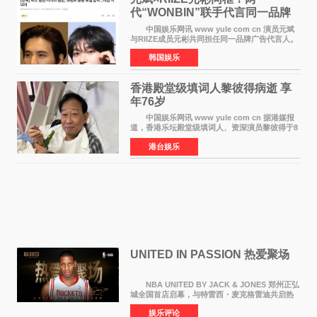
代“WONBIN”联手代言同一品牌
颜值天花板合体
中国娱乐网讯 www yule com cn 演员元斌
与RIIZE成员元彬共同担任同一品牌广告代言人。
6日据独家报道，继演员元斌之后，RIIZE元彬最
韩国娱乐
近也被选为某在线中介平台A公司的共同广告代言
人，两人将作
香港殿堂级填词人黎彼得病逝 享
年76岁​
中国娱乐网讯 www yule com cn 据港媒报
道，香港乐坛殿堂级填词人、资深演员黎彼得于8
月5日上午因病离世，终年76岁。好友钟志光透
港台娱乐
露，黎彼得今年3月中风后便卧床休养，身体机能
持续衰退，最
UNITED IN PASSION 热爱聚场
NBA UNITED BY JACK & JONES 郑州正弘
城全国首店启幕，与特雷西・麦克格雷迪共启热
爱 2026 年7 月21 日，
娱乐评论
NBAUNITEDBYJACK&JONES 全国首店，于郑