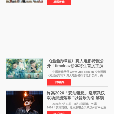
韩国娱乐
Back》首周销量达到71,009张，成功跻身最新一
期周单曲排行
《姐姐的翠君》真人电影特报公
开！timelesz桥本将生首度主演
12月4日上映
中国娱乐网讯 www yule com cn 少女漫画
《姐姐的翠君》真人电影特报于近日公开，由
timelesz成员桥本将生担任主演，这也是他首次
日本娱乐
担任电影主演，引发高度关注。 女高中生咲
苗翠（中岛瑠菜
许嵩2026「安泊猜想」巡演武汉
双场浪漫落幕 “以音乐为引 解锁
江城记忆”
2026年7月31日、8月2日两晚，许嵩
2026「安泊猜想」巡回演唱会于武汉体育中心主
体育场盛大开唱。许嵩与数万歌迷在此相聚，从