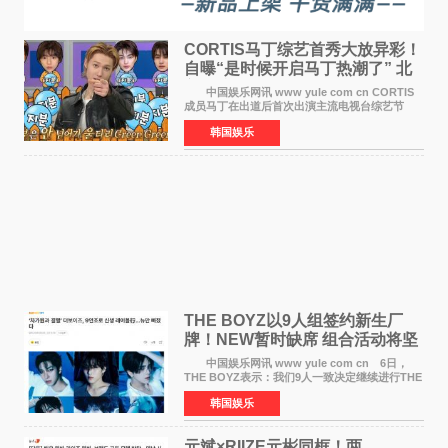
CORTIS马丁综艺首秀大放异彩！
自曝“是时候开启马丁热潮了” 北
美巡演火热进行中
中国娱乐网讯 www yule com cn CORTIS
成员马丁在出道后首次出演主流电视台综艺节
目，展现了多才多艺的魅力。 马丁出演了5日
韩国娱乐
播出的MBC《Radio Star》Fashion与Passion
之间，I&lsquo;m
THE BOYZ以9人组签约新生厂
牌！NEW暂时缺席 组合活动将坚
定不移继续
中国娱乐网讯 www yule com cn 6日，
THE BOYZ表示：我们9人一致决定继续进行THE
BOYZ组合活动，并且已经完成了组合团体活动
韩国娱乐
签约。目前正在新生厂牌下进行活动准备。尚未
离开THE BOYZ原所
元斌×RIIZE元彬同框！两