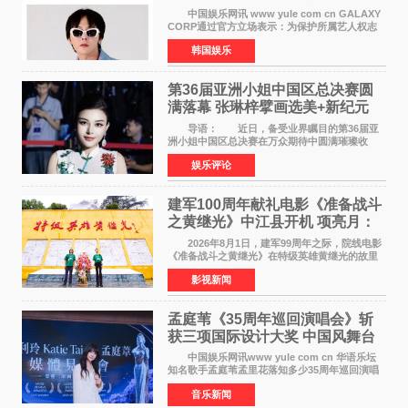
号也难逃刑责
中国娱乐网讯 www yule com cn GALAXY
CORP通过官方立场表示：为保护所属艺人权志
龙的名誉和权益，将持续对网络上发生的名誉损
韩国娱乐
害、散布虚假事实、侮辱、恶意诽谤等行为采取
法律应对措施。
第36届亚洲小姐中国区总决赛圆
满落幕 张琳梓擘画选美+新纪元
导语： 近日，备受业界瞩目的第36届亚
洲小姐中国区总决赛在万众期待中圆满璀璨收
官。整场盛典汇聚万千芳华，不仅完成了新一届
娱乐评论
美丽代言人的加冕选拔，更在行业发展层面带来
颠覆性突破。活动
建军100周年献礼电影《准备战斗
之黄继光》中江县开机 项亮月：
以光影为笔，书写英雄赞歌
2026年8月1日，建军99周年之际，院线电影
《准备战斗之黄继光》在特级英雄黄继光的故里
——四川省德阳市中江县黄继光出生地正式开
影视新闻
机。本片出品人、总制片人项亮月主持开机仪
式，&zwnj;特级英雄
孟庭苇《35周年巡回演唱会》斩
获三项国际设计大奖 中国风舞台
美学获全球认可
中国娱乐网讯www yule com cn 华语乐坛
知名歌手孟庭苇孟里花落知多少35周年巡回演唱
会再传喜讯。该演唱会先后荣获美国MUSE
音乐新闻
Creative Awards白金奖（Platinum Winner）、