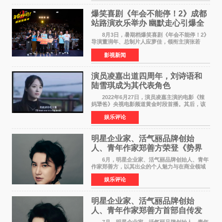
英国London Design
爆笑喜剧《年会不能停！2》成都
站路演欢乐举办 幽默走心引爆全
场共鸣
8月3日，暑期档爆笑喜剧《年会不能停！2》
导演董润年、总制片人应萝佳，领衔主演张若
昀、白客，惊喜出演庄达菲，特别主演孙艺洲，
影视新闻
特别出演田雨，友情出演欧阳奋强出席成都路
演，与观众近距离互
演员凌嘉出道四周年，刘诗语和
陆雪琪成为其代表角色
2022年6月27日，演员凌嘉主演的电影《辣
妈犟爸》央视电影频道黄金时段首播。其后，该
电影在央视电影频道多次复播（2022年8月10
娱乐评论
日，2022年9月30日，2023年7月17日，2025年7
月14日）。除了多次复
明星企业家、活气丽品牌创始
人、青年作家郑善方荣登《势界
POWERCIRCLES》6月刊
6月，明星企业家、活气丽品牌创始人、青年
作家郑善方，以其出众的个人魅力与在商业领域
的卓越建树，成功登上《势界
娱乐评论
POWERCIRCLES》，展现了他在时尚与商业领
域的双重影响力。 明星企业家、青
明星企业家、活气丽品牌创始
人、青年作家郑善方首部自传发
布， 书写跨界创业者的成长答卷
7月，明星企业家、活气丽品牌创始人、青年