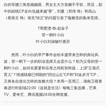
白的等腰三角形婚姻观，男女主大方发糖不手软，而且，剧
中的副线CP走向也越来越“香”，刘夏（郑伟 饰）和高山
（黄烁文 饰）谁先“转正”的问题引发了嗑糖党的集体竞猜。
7周楚濋-饰-赵金子
管一鹤叶小白
叶小白刘淑敏叶惠芬
然而，叶小白的早产事件会给丰盛带来怎样的舆论风
波，管一鹤下一步的职业选择又会是什么？初为父母的管一
鹤叶小白，如何在婆婆和岳母之间机智斡旋，上演“立项式
育儿”？情感线都已明朗的“玥过山丘”CP和“刘金岁月”CP，
又将各自使出怎样的发糖大招？本周一至周三，湖南卫视青
春进行时剧场22:00《这就是生活》每晚三集连播，芒果
TV、爱奇艺、腾讯视频24:00全网首播。