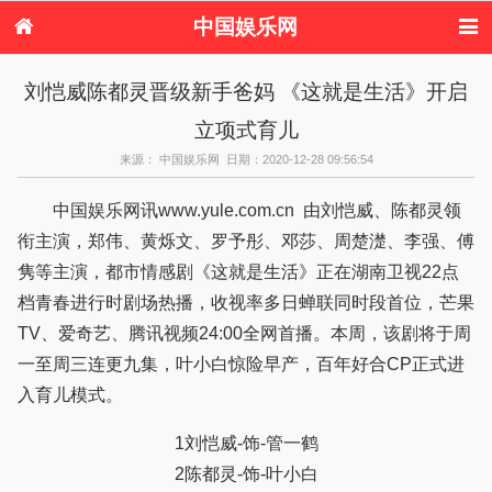
中国娱乐网
首页
新闻
女性
内地娱乐
刘恺威陈都灵晋级新手爸妈 《这就是生活》开启
港台娱乐
日本娱乐
韩国娱乐
欧美娱乐
立项式育儿
体育花边
音乐新闻
影视新闻
内地明星八卦
港台明星八卦
日本韩国明星
欧美明星八卦
娱乐评论
来源： 中国娱乐网 日期：2020-12-28 09:56:54
八卦
中国娱乐网讯www.yule.com.cn 由刘恺威、陈都灵领
衔主演，郑伟、黄烁文、罗予彤、邓莎、周楚濋、李强、傅
隽等主演，都市情感剧《这就是生活》正在湖南卫视22点
档青春进行时剧场热播，收视率多日蝉联同时段首位，芒果
TV、爱奇艺、腾讯视频24:00全网首播。本周，该剧将于周
一至周三连更九集，叶小白惊险早产，百年好合CP正式进
入育儿模式。
1刘恺威-饰-管一鹤
2陈都灵-饰-叶小白