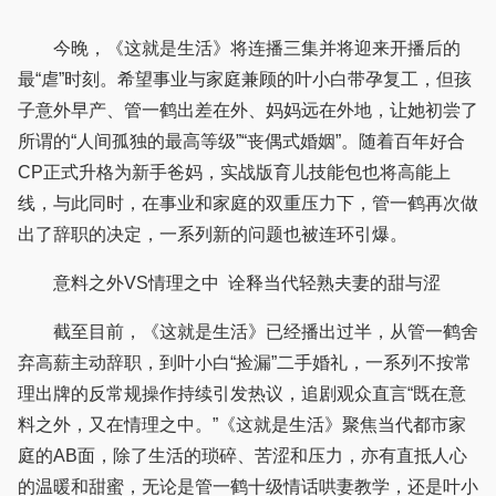
今晚，《这就是生活》将连播三集并将迎来开播后的
最“虐”时刻。希望事业与家庭兼顾的叶小白带孕复工，但孩
子意外早产、管一鹤出差在外、妈妈远在外地，让她初尝了
所谓的“人间孤独的最高等级”“丧偶式婚姻”。随着百年好合
CP正式升格为新手爸妈，实战版育儿技能包也将高能上
线，与此同时，在事业和家庭的双重压力下，管一鹤再次做
出了辞职的决定，一系列新的问题也被连环引爆。
意料之外VS情理之中 诠释当代轻熟夫妻的甜与涩
截至目前，《这就是生活》已经播出过半，从管一鹤舍
弃高薪主动辞职，到叶小白“捡漏”二手婚礼，一系列不按常
理出牌的反常规操作持续引发热议，追剧观众直言“既在意
料之外，又在情理之中。”《这就是生活》聚焦当代都市家
庭的AB面，除了生活的琐碎、苦涩和压力，亦有直抵人心
的温暖和甜蜜，无论是管一鹤十级情话哄妻教学，还是叶小