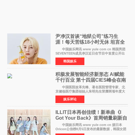
尹净汉首谈“地狱公司”练习生
涯！每天苦练18小时无休 坦言全
靠成员撑过来
中国娱乐网讯 www yule com cn 韩国男团
SEVENTEEN成员净汉近日在节目中首度公开出
道前的残酷练习生经历，并提及经纪公司Pledis
韩国娱乐
娱乐，引发广泛关注。 在8月2日播出的日本
TBS综艺节目《周
积极发展智能经济新形态 Al赋能
千行百业 第十四届CIES峰会在南
京盛大召开
中国医院改革先锋、著名医院管理专家、北
京健临医疗集团创始人朱明先生荣膺两项年度大
奖 2026年7月31日，盛夏金陵，长江之畔，
娱乐评论
以重落地·真务实·强链接为主题的2026&lsquo;人
工智能+&rsquo
ILLIT日本再创佳绩！新单曲《I
Got Your Back》首周销量刷新自
身纪录
中国娱乐网讯 www yule com cn 据日本
Oricon公信榜8月5日发布的最新数据，韩国女团
ILLIT在日本发行的第二张单曲《I Got Your