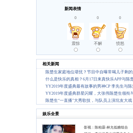
新闻表情
0
0
0
震惊
不解
愤怒
相关新闻
陈楚生家庭地位堪忧？节目中自曝常喝儿子剩的
什么是快乐的真相？6月17日来真快乐APP与
YY2019年度盛典最有故事的男神CP 李先生
YY2019年度盛典群星闪耀，大张伟陈楚生领衔与
陈楚生“一直播”大秀歌技，与队员上演坑友大戏