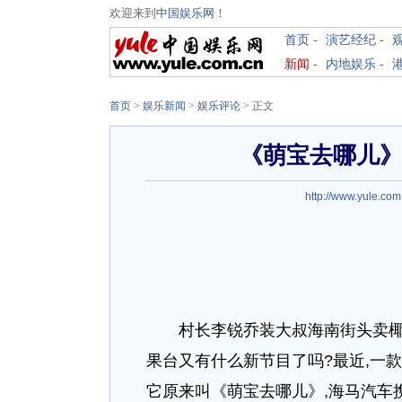
欢迎来到
中国娱乐网
！
首页
-
演艺经纪
-
新闻
-
内地娱乐
-
首页
>
娱乐新闻
>
娱乐评论
> 正文
《萌宝去哪儿》
http://www.yule.com
村长李锐乔装大叔海南街头卖椰子
果台又有什么新节目了吗?最近,一
它原来叫《萌宝去哪儿》,海马汽车