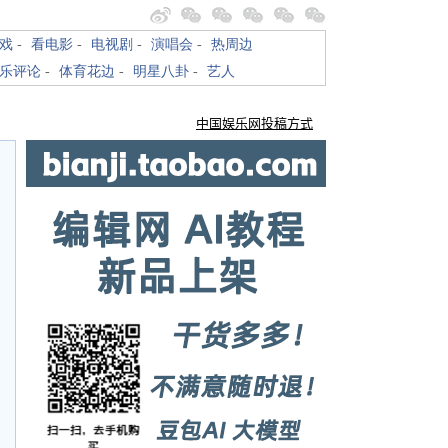
戏
-
看电影
-
电视剧
-
演唱会
-
热周边
乐评论
-
体育花边
-
明星八卦
-
艺人