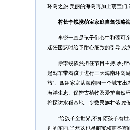
环岛之旅,美丽的海岛再加上萌宝们
村长李锐携萌宝家庭自驾领略
李锐一直是孩子们心中和蔼可亲的
迷茫困惑时给予耐心细致的引导,成为
除李锐依然担任节目主持,承担“村
起驾车带着孩子进行三天海南环岛游
旅”。四组家庭从海南同一个城市出
海洋生态、保护古植物及爱护自然环
将探访水稻基地、少数民族村落,给
“给孩子全世界,不如陪孩子看世界
别的东西,当然这也是萌宝和萌爸零