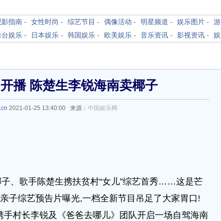
观影指南
-
女性时尚
-
综艺节目
-
偶像活动
-
明星频道
-
娱乐图片
-
游
港台娱乐
-
日本娱乐
-
韩国娱乐
-
欧美娱乐
-
音乐资讯
-
影视资讯
-
娱
开播 陈楚生李锐海南卖椰子
.cn
2021-01-25 13:40:00 来源：
中国娱乐网
、歌手陈楚生携扶贫村“女儿”综艺首秀……这是芒
款亲子综艺预告片曝光,一档全新节目吊足了大家胃口!
携手村长李锐及《爸爸去哪儿》团队开启一场自驾海南