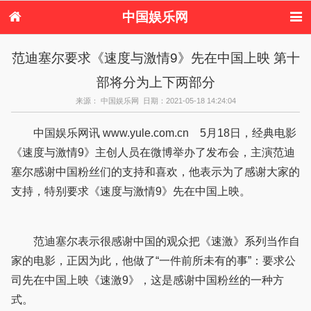
中国娱乐网
首页
新闻
女性
内地娱乐
范迪塞尔要求《速度与激情9》先在中国上映 第十
港台娱乐
日本娱乐
韩国娱乐
欧美娱乐
部将分为上下两部分
体育花边
音乐新闻
影视新闻
内地明星八卦
港台明星八卦
日本韩国明星
欧美明星八卦
娱乐评论
来源： 中国娱乐网 日期：2021-05-18 14:24:04
八卦
中国娱乐网讯 www.yule.com.cn 5月18日，经典电影
《速度与激情9》主创人员在微博举办了发布会，主演范迪
塞尔感谢中国粉丝们的支持和喜欢，他表示为了感谢大家的
支持，特别要求《速度与激情9》先在中国上映。
范迪塞尔表示很感谢中国的观众把《速激》系列当作自
家的电影，正因为此，他做了“一件前所未有的事”：要求公
司先在中国上映《速激9》，这是感谢中国粉丝的一种方
式。