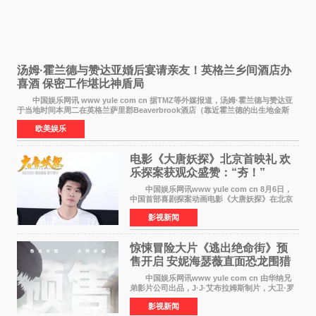
汤姆·霍兰德与赞达亚婚后宴请亲友！英格兰乡间酒店办
喜酒 保密工作堪比神盾局
中国娱乐网讯 www yule com cn 据TMZ等外媒报道，汤姆·霍兰德与赞达亚
于当地时间本周二在英格兰萨里郡Beaverbrook酒店（靠近霍兰德的出生地金斯
顿）举办婚宴，邀请家人与朋友们喝喜酒，庆祝
欧美娱乐
电影《大唐妖探》北京首映礼 欢
乐探案获观众盛赞：“夯！”
中国娱乐网讯www yule com cn 8月6日，
中国首部喜剧探案动画电影《大唐妖探》在北京
举办电影首映礼。导演程腾、联合导演黄珉、总
影视新闻
制片人曹紫建、制片人李莹莹，配音导演张喆，
对白指导程寅，领
惊悚冒险大片《逃出绝命街》预
售开启 安妮海瑟薇直面恐龙围猎
中国娱乐网讯www yule com cn 由华纳兄
弟影片公司出品，J·J·艾布拉姆斯制片，大卫·罗
伯特·米切尔执导，好莱坞巨星安妮·海瑟薇和伊万
影视新闻
·麦克格雷格领衔主演的2026暑期惊悚冒险大片