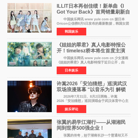
ILLIT日本再创佳绩！新单曲《I
Got Your Back》首周销量刷新自
身纪录
中国娱乐网讯 www yule com cn 据日本
Oricon公信榜8月5日发布的最新数据，韩国女团
ILLIT在日本发行的第二张单曲《I Got Your
韩国娱乐
Back》首周销量达到71,009张，成功跻身最新一
期周单曲排行
《姐姐的翠君》真人电影特报公
开！timelesz桥本将生首度主演
12月4日上映
中国娱乐网讯 www yule com cn 少女漫画
《姐姐的翠君》真人电影特报于近日公开，由
timelesz成员桥本将生担任主演，这也是他首次
日本娱乐
担任电影主演，引发高度关注。 女高中生咲
苗翠（中岛瑠菜
许嵩2026「安泊猜想」巡演武汉
双场浪漫落幕 “以音乐为引 解锁
江城记忆”
2026年7月31日、8月2日两晚，许嵩
2026「安泊猜想」巡回演唱会于武汉体育中心主
体育场盛大开唱。许嵩与数万歌迷在此相聚，从
娱乐评论
浪漫惬意的舞台设计到充满诚意与惊喜的现场互
动，共同开启了一场关于
张翼的易学江湖行——从湖湘民
间到世界500强企业！
张翼的传奇，始于湖南长沙一个普通却又不