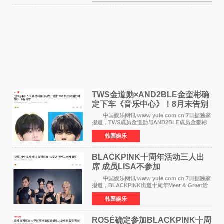
《逃出绝
TWS金道勋×AND2BLE金奎彬确
定下车《音乐中心》！8月末告别
MC席位
中国娱乐网讯 www yule com cn 7日据独家
报道，TWS成员金道勋与AND2BLE成员金奎彬
将于8月离开《音乐中心》MC的位置。 金道
韩国娱乐
勋与金奎彬于去年3月与H2H A-NA一起被选为
《音乐中心》MC，约1
BLACKPINK十周年活动三人出
席 成员LISA不参加
中国娱乐网讯 www yule com cn 7日据独家
报道，BLACKPINK出道十周年Meet & Greet活
动将由智秀、ROS&Eacute;、JENNIE出席，
韩国娱乐
LISA将缺席。 此前BLACKPINK所属社YG并
未为组合出道十周年做
ROSÉ确定参加BLACKPINK十周