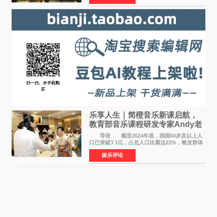
片，讲述了中国
乐享人生｜简橙音乐新课启航，
教育部音乐课程研发专家Andy老
师重磅入驻领航银龄琴声
导语 截至2024年底，我国60岁及以上人
口已突破3 1亿，占总人口比重达22%，银发群体
的精神文化需求日益凸显。2024年1月，国务院办
娱乐评论
公厅印发《关于发展银发经济增进老年人福祉的
意见》——这是