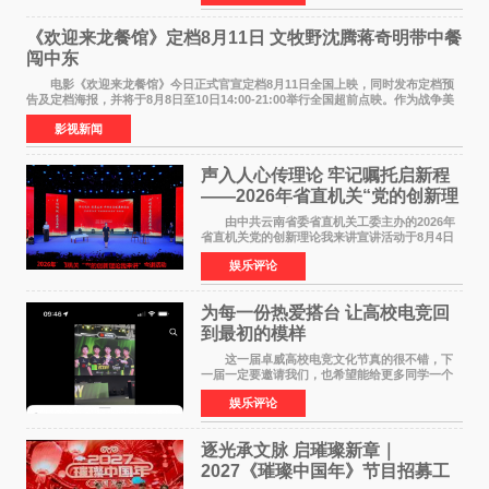
州正弘城正式启幕。NBA 传奇球星
《欢迎来龙餐馆》定档8月11日 文牧野沈腾蒋奇明带中餐
闯中东
电影《欢迎来龙餐馆》今日正式官宣定档8月11日全国上映，同时发布定档预
告及定档海报，并将于8月8日至10日14:00-21:00举行全国超前点映。作为战争美
食大片，影片讲述的是中国厨师徐福（沈腾
影视新闻
声入人心传理论 牢记嘱托启新程
——2026年省直机关“党的创新理
论我来讲”宣讲活动圆满落幕
由中共云南省委省直机关工委主办的2026年
省直机关党的创新理论我来讲宣讲活动于8月4日
至5日在昆明举办。活动以 "牢记嘱托 感恩奋进
娱乐评论
开创云南发展新局面 "为主题，坚持以新时代中国
特色社会主义
为每一份热爱搭台 让高校电竞回
到最初的模样
这一届卓威高校电竞文化节真的很不错，下
一届一定要邀请我们，也希望能给更多同学一个
来到现场的机会。 2026卓威高校电竞文化节
娱乐评论
已经落下帷幕，在活动结束后，仍有不少高校电
竞社负责人和现
逐光承文脉 启璀璨新章｜
2027《璀璨中国年》节目招募工