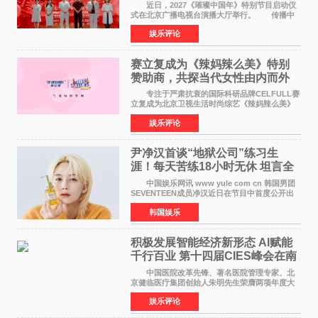
作圆满启动
近日，2027《璀璨中国年》特别节目启动仪
式在北京广播电视台演播大厅举行。 传播中
华优秀传统文化，弘扬纯正国风艺术，打造高规
娱乐评论
格、高质感、正能量的文艺盛典，是璀璨中国年
矢志不渝的初心
赛立复成为《辣妈辣么美》特别
赞助商，共探当代女性由内而外
活力美
专注于严肃抗衰的国际科研品牌CELFULL赛
立复成为北京卫视生活时尚综艺《辣妈辣么美》
的特别赞助商,明星辣妈袁咏仪倾情参与，向广大
娱乐评论
都市女性传递健康生活新主张，寄语当代女性在
家庭与自我之间
尹净汉首谈“地狱公司”练习生
涯！每天苦练18小时无休 坦言全
靠成员撑过来
中国娱乐网讯 www yule com cn 韩国男团
SEVENTEEN成员净汉近日在节目中首度公开出
道前的残酷练习生经历，并提及经纪公司Pledis
韩国娱乐
娱乐，引发广泛关注。 在8月2日播出的日本
TBS综艺节目《周
积极发展智能经济新形态 Al赋能
千行百业 第十四届CIES峰会在南
京盛大召开
中国医院改革先锋、著名医院管理专家、北
京健临医疗集团创始人朱明先生荣膺两项年度大
奖 2026年7月31日，盛夏金陵，长江之畔，
娱乐评论
以重落地·真务实·强链接为主题的2026&lsquo;人
工智能+&rsquo