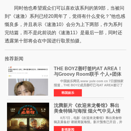
同时他也希望观众们可以喜欢该系列的第9部，当被问
到“《速激》系列已经20周年了，觉得有什么变化？”他也感
慨良多，并且表示《速激10》会分为上下两部，作为系列
完结篇，而不是此前说的《速激11》是最后一部，同时还
透露第十部将会在中国进行取景拍摄。
推荐新闻
THE BOYZ善旴签约AT AREA！
与Groovy Room联手 个人+团体
活动并行
中国娱乐网讯 www yule com cn 7日据独家
报道，THE BOYZ成员善旴已与AT AREA签订了
专属合约。AT AREA是由知名制作人组合
韩国娱乐
Groovy Room创立的hip-hop厂牌，旗下拥有多
位实力派音乐人，在韩
沈腾新片《欢迎来龙餐馆》释出
美食特辑与海报 烟火气中见人情
温暖
8月7日，电影《欢迎来龙餐馆》释出美食特
辑及菜备好 请就胃版海报。影片预售已开启，并
将于8月8日至10日14:00-21:00举行全国超前点
影视新闻
映。电影《欢迎来龙餐馆》作为战争美食喜剧大