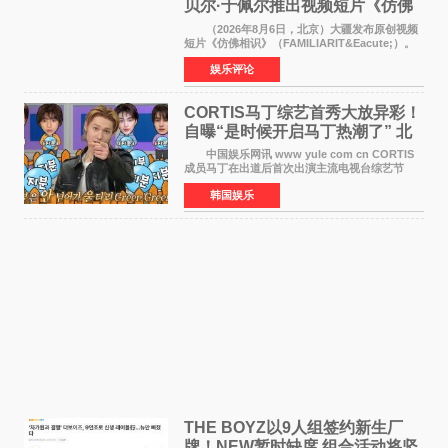
贝尔·于佩尔推出视频短片《仿佛
相识》
（2026年8月6日，北京）大疆发布原创视频
短片《仿佛相识》（FAMILIARIT&Eacute;）。
视频短片由戛纳国际电影节最佳女演员伊莎贝尔·
娱乐评论
于佩尔（Isabelle Huppert）主演，全程使用大
疆首款双主摄口
CORTIS马丁综艺首秀大放异彩！
自曝“是时候开启马丁热潮了” 北
美巡演火热进行中
中国娱乐网讯 www yule com cn CORTIS
成员马丁在出道后首次出演主流电视台综艺节
目，展现了多才多艺的魅力。 马丁出演了5日
韩国娱乐
播出的MBC《Radio Star》Fashion与Passion
之间，I&lsquo;m
THE BOYZ以9人组签约新生厂
牌！NEW暂时缺席 组合活动将坚