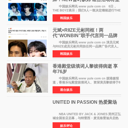
定不移继续
中国娱乐网讯 www yule com cn 6日，
THE BOYZ表示：我们9人一致决定继续进行THE
BOYZ组合活动，并且已经完成了组合团体活动
韩国娱乐
签约。目前正在新生厂牌下进行活动准备。尚未
离开THE BOYZ原所
元斌×RIIZE元彬同框！两
代“WONBIN”联手代言同一品牌
颜值天花板合体
中国娱乐网讯 www yule com cn 演员元斌
与RIIZE成员元彬共同担任同一品牌广告代言人。
6日据独家报道，继演员元斌之后，RIIZE元彬最
韩国娱乐
近也被选为某在线中介平台A公司的共同广告代言
人，两人将作
香港殿堂级填词人黎彼得病逝 享
年76岁​
中国娱乐网讯 www yule com cn 据港媒报
道，香港乐坛殿堂级填词人、资深演员黎彼得于8
月5日上午因病离世，终年76岁。好友钟志光透
港台娱乐
露，黎彼得今年3月中风后便卧床休养，身体机能
持续衰退，最
UNITED IN PASSION 热爱聚场
NBA UNITED BY JACK & JONES 郑州正弘
城全国首店启幕，与特雷西・麦克格雷迪共启热
爱 2026 年7 月21 日，
娱乐评论
NBAUNITEDBYJACK&JONES 全国首店，于郑