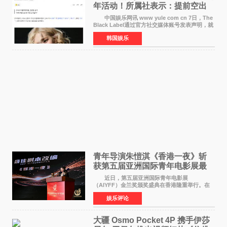
年活动！所属社表示：提前空出
了时间
中国娱乐网讯 www yule com cn 7日，The
Black Label通过官方社交媒体账号发表声明，就
近期网络上关于ROS&Eacute;个人行程及是否参
韩国娱乐
加BLACKPINK出道纪念活动的种种猜测作出正
式回应。 Th
青年导演朱愷淇《香港一夜》斩
获第五届亚洲国际青年电影展最
佳剧本改编奖
近日，第五届亚洲国际青年电影展
（AIYFF）金兰奖颁奖盛典在香港隆重举行。在
这场汇聚数百位海内外电影人、文化界人士及媒
娱乐评论
体代表的亚洲青年影视盛会上，香港本土电影
《香港一夜》（Dawn in Ho
大疆 Osmo Pocket 4P 携手伊莎