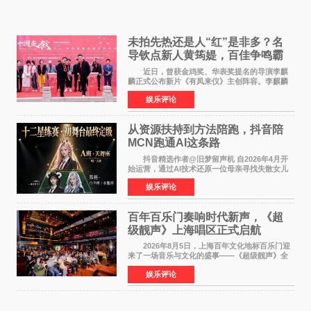
未拍先热还是人“红”是非多？名
导钦点新人黄筠媞，百佳争鸣霸
气回应
近日，曾获金鸡奖、华表奖提名的导演李麒
麟正式公布新片《有凤来仪》主创阵容。李麒麟
早年凭电影《华容道》获得金鸡奖、华表奖提
娱乐评论
名，此后长期参与国内外电影制作，其担任制片
人参与的作品亦曾
从资源扶持到方法陪跑，抖音陪
MCN跑通AI这条路
抖音精选作者@旧梦留声机 自2026年4月开
始运营，通过AI技术还原一位母亲寻找失散女儿
的故事，凭借强情感表达获得大量用户关注，发
娱乐评论
布仅21小时便获得超1亿曝光、超1000万互动。
此后，账号持续沿
百年百乐门奏响时代新声，《超
级靓声》上海唱区正式启航
2026年8月5日，上海百年文化地标百乐门迎
来了一场音乐与文化的盛事——《超级靓声》全
国励志音乐公益节目上海唱区新闻发布会暨启动
娱乐评论
仪式在此隆重举行。各界领导、嘉宾与媒体朋友
齐聚一堂，共同