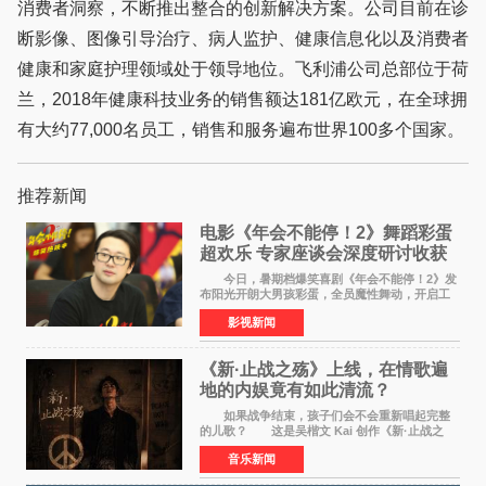
消费者洞察，不断推出整合的创新解决方案。公司目前在诊
断影像、图像引导治疗、病人监护、健康信息化以及消费者
健康和家庭护理领域处于领导地位。飞利浦公司总部位于荷
兰，2018年健康科技业务的销售额达181亿欧元，在全球拥
有大约77,000名员工，销售和服务遍布世界100多个国家。
推荐新闻
电影《年会不能停！2》舞蹈彩蛋
超欢乐 专家座谈会深度研讨收获
满满
今日，暑期档爆笑喜剧《年会不能停！2》发
布阳光开朗大男孩彩蛋，全员魔性舞动，开启工
位狂欢模式。影片于昨日同步举办专家座谈会，
影视新闻
导演董润年、总制片人应萝佳出席现场，与一众
业内、学界专家
《新·止战之殇》上线，在情歌遍
地的内娱竟有如此清流？
如果战争结束，孩子们会不会重新唱起完整
的儿歌？ 这是吴楷文 Kai 创作《新·止战之
殇》时最初的想法。 从伊朗相关冲突引发的
音乐新闻
地区局势，到世界各地仍在发生的动荡与不安，
战争从来不只