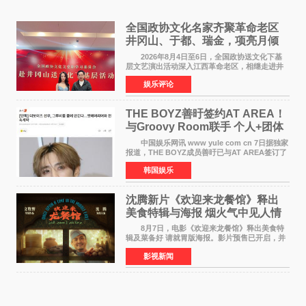
全国政协文化名家齐聚革命老区
井冈山、于都、瑞金，项亮月倾
情献唱《桃花谣》致敬红色沃土
2026年8月4日至6日，全国政协送文化下基
层文艺演出活动深入江西革命老区，相继走进井
冈山、于都长征出发地、瑞金三地。由全国政协
娱乐评论
文化文史和学习委员会副主任、甘肃省政协原主
席欧阳坚率团，一
THE BOYZ善旴签约AT AREA！
与Groovy Room联手 个人+团体
活动并行
中国娱乐网讯 www yule com cn 7日据独家
报道，THE BOYZ成员善旴已与AT AREA签订了
专属合约。AT AREA是由知名制作人组合
韩国娱乐
Groovy Room创立的hip-hop厂牌，旗下拥有多
位实力派音乐人，在韩
沈腾新片《欢迎来龙餐馆》释出
美食特辑与海报 烟火气中见人情
温暖
8月7日，电影《欢迎来龙餐馆》释出美食特
辑及菜备好 请就胃版海报。影片预售已开启，并
将于8月8日至10日14:00-21:00举行全国超前点
影视新闻
映。电影《欢迎来龙餐馆》作为战争美食喜剧大
片，讲述了中国