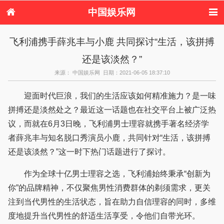
中国娱乐网
首页
新闻
女性
内地娱乐
飞利浦携手薛兆丰与小鹿 共同探讨“生活，该拼搏
港台娱乐
日本娱乐
韩国娱乐
欧美娱乐
还是该淡然？”
体育花边
音乐新闻
影视新闻
内地明星八卦
港台明星八卦
日本韩国明星
欧美明星八卦
娱乐评论
来源： 中国娱乐网 日期：2021-06-05 18:37:10
八卦
迎面时代巨浪，我们的生活应该如何精准施力？是一味
拼搏还是淡然处之？最近这一话题也在社交平台上被广泛热
议，而就在6月3日晚，飞利浦男士理容就携手著名经济学
者薛兆丰与知名脱口秀演员小鹿，共同针对“生活，该拼搏
还是该淡然？”这一时下热门话题进行了探讨。
作为全球十亿男士理容之选，飞利浦始终秉承“创新为
你”的品牌精神，不仅聚焦男性消费群体的剃须需求，更关
注到当代男性的生活状态，旨在助力自信理容的同时，多维
度地提升当代男性的舒适生活享受，令他们自带光环。