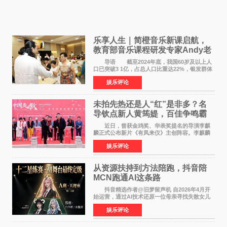
乐享人生｜简橙音乐新课启航，
教育部音乐课程研发专家Andy老
师重磅入驻领航银龄琴声
导语 截至2024年底，我国60岁及以上人
口已突破3 1亿，占总人口比重达22%，银发群体
的精神文化需求日益凸显。2024年1月，国务院办
娱乐评论
公厅印发《关于发展银发经济增进老年人福祉的
意见》——这是
未拍先热还是人“红”是非多？名
导钦点新人黄筠媞，百佳争鸣霸
气回应
近日，曾获金鸡奖、华表奖提名的导演李麒
麟正式公布新片《有凤来仪》主创阵容。李麒麟
早年凭电影《华容道》获得金鸡奖、华表奖提
娱乐评论
名，此后长期参与国内外电影制作，其担任制片
人参与的作品亦曾
从资源扶持到方法陪跑，抖音陪
MCN跑通AI这条路
抖音精选作者@旧梦留声机 自2026年4月开
始运营，通过AI技术还原一位母亲寻找失散女儿
的故事，凭借强情感表达获得大量用户关注，发
娱乐评论
布仅21小时便获得超1亿曝光、超1000万互动。
此后，账号持续沿