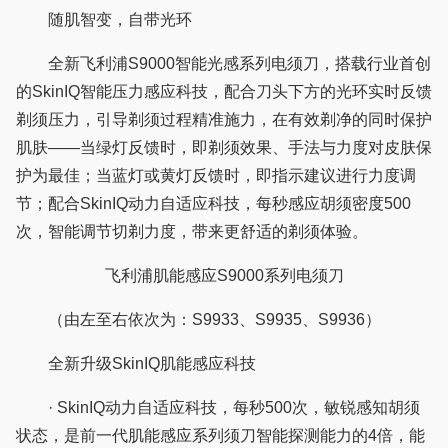
随肌智变，自带光环
全新飞利浦S9000智能光感系列电须刀，搭载行业首创
的SkinIQ智能压力感应科技，配合刀头下方的光环实时反馈
剃须压力，引导剃须过程精准施力，在有效剃净的同时保护
肌肤——当绿灯反馈时，即剃须效果、手法与力度对皮肤保
护为最佳；当蓝灯或黄灯反馈时，即指示建议进行力度调
节；配合SkinIQ动力自适应科技，每秒感应胡须密度500
次，智能调节切剃力度，带来更舒适的剃须体验。
飞利浦肌能感应S9000系列电须刀
（由左至右依次为：S9933、S9935、S9936）
全新升级SkinIQ肌能感应科技
· SkinIQ动力自适应科技，每秒500次，敏锐感知胡须
状态，是前一代肌能感应系列须刀智能探测能力的4倍，能