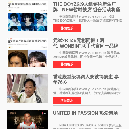
THE BOYZ以9人组签约新生厂
牌！NEW暂时缺席 组合活动将坚
定不移继续
中国娱乐网讯 www yule com cn 6日，
THE BOYZ表示：我们9人一致决定继续进行THE
BOYZ组合活动，并且已经完成了组合团体活动
韩国娱乐
签约。目前正在新生厂牌下进行活动准备。尚未
离开THE BOYZ原所
元斌×RIIZE元彬同框！两
代“WONBIN”联手代言同一品牌
颜值天花板合体
中国娱乐网讯 www yule com cn 演员元斌
与RIIZE成员元彬共同担任同一品牌广告代言人。
6日据独家报道，继演员元斌之后，RIIZE元彬最
韩国娱乐
近也被选为某在线中介平台A公司的共同广告代言
人，两人将作
香港殿堂级填词人黎彼得病逝 享
年76岁​
中国娱乐网讯 www yule com cn 据港媒报
道，香港乐坛殿堂级填词人、资深演员黎彼得于8
月5日上午因病离世，终年76岁。好友钟志光透
港台娱乐
露，黎彼得今年3月中风后便卧床休养，身体机能
持续衰退，最
UNITED IN PASSION 热爱聚场
NBA UNITED BY JACK & JONES 郑州正弘