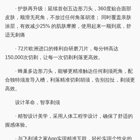
· 护肤再升级：延续首创五边形刀头，360度贴合面部
皮肤，顺滑无死角，不放过任何角落胡渣； 同时覆盖亲肤
涂层，有效减少25% 的肌肤摩擦，使用起来一顺到底，舒
适无刺痛
· 72片欧洲进口的锋利自研磨刀片，每分钟高达
150,000次切剃，让每一次切剃利落更高效。
· 蜂巢多边形刀头，能够更精准触达任何剃须死角，配
合独特须发导入槽，利落精准切剃胡须，告别拉扯，剃须更
高效。
设计革命，智享剃须
· 精智设计美学，采用人体工程学设计，确保了舒适的
握感体验。
· 与飞利浦之家App实现精准互联，轻松实现个性化的