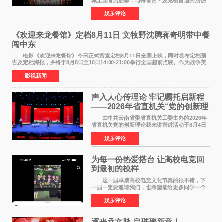
城全国首店启幕，与特雷西・麦克格雷迪共启热
爱 2026 年7 月21 日，
娱乐评论
NBAUNITEDBYJACK&JONES 全国首店，于郑
州正弘城正式启幕。NBA 传奇球星
《欢迎来龙餐馆》定档8月11日 文牧野沈腾蒋奇明带中餐
闯中东
电影《欢迎来龙餐馆》今日正式官宣定档8月11日全国上映，同时发布定档预
告及定档海报，并将于8月8日至10日14:00-21:00举行全国超前点映。作为战争美
食大片，影片讲述的是中国厨师徐福（沈腾
影视新闻
声入人心传理论 牢记嘱托启新程
——2026年省直机关“党的创新理
论我来讲”宣讲活动圆满落幕
由中共云南省委省直机关工委主办的2026年
省直机关党的创新理论我来讲宣讲活动于8月4日
至5日在昆明举办。活动以 "牢记嘱托 感恩奋进
娱乐评论
开创云南发展新局面 "为主题，坚持以新时代中国
特色社会主义
为每一份热爱搭台 让高校电竞回
到最初的模样
这一届卓威高校电竞文化节真的很不错，下
一届一定要邀请我们，也希望能给更多同学一个
来到现场的机会。 2026卓威高校电竞文化节
娱乐评论
已经落下帷幕，在活动结束后，仍有不少高校电
竞社负责人和现
逐光承文脉 启璀璨新章｜