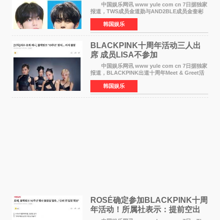
MC席位
中国娱乐网讯 www yule com cn 7日据独家
报道，TWS成员金道勋与AND2BLE成员金奎彬
将于8月离开《音乐中心》MC的位置。 金道
韩国娱乐
勋与金奎彬于去年3月与H2H A-NA一起被选为
《音乐中心》MC，约1
BLACKPINK十周年活动三人出
席 成员LISA不参加
中国娱乐网讯 www yule com cn 7日据独家
报道，BLACKPINK出道十周年Meet & Greet活
动将由智秀、ROS&Eacute;、JENNIE出席，
韩国娱乐
LISA将缺席。 此前BLACKPINK所属社YG并
未为组合出道十周年做
ROSÉ确定参加BLACKPINK十周
年活动！所属社表示：提前空出
了时间