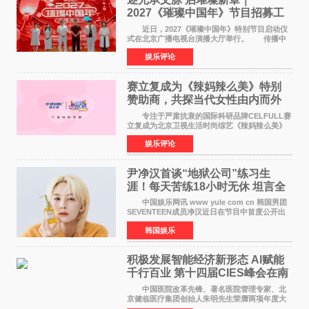
2027《璀璨中国年》节目招募工
作圆满启动
近日，2027《璀璨中国年》特别节目启动仪
式在北京广播电视台演播大厅举行。 传播中
华优秀传统文化，弘扬纯正国风艺术，打造高规
娱乐评论
格、高质感、正能量的文艺盛典，是璀璨中国年
矢志不渝的初心
赛立复成为《辣妈辣么美》特别
赞助商，共探当代女性由内而外
活力美
专注于严肃抗衰的国际科研品牌CELFULL赛
立复成为北京卫视生活时尚综艺《辣妈辣么美》
的特别赞助商,明星辣妈袁咏仪倾情参与，向广大
娱乐评论
都市女性传递健康生活新主张，寄语当代女性在
家庭与自我之间
尹净汉首谈“地狱公司”练习生
涯！每天苦练18小时无休 坦言全
靠成员撑过来
中国娱乐网讯 www yule com cn 韩国男团
SEVENTEEN成员净汉近日在节目中首度公开出
道前的残酷练习生经历，并提及经纪公司Pledis
韩国娱乐
娱乐，引发广泛关注。 在8月2日播出的日本
TBS综艺节目《周
积极发展智能经济新形态 Al赋能
千行百业 第十四届CIES峰会在南
京盛大召开
中国医院改革先锋、著名医院管理专家、北
京健临医疗集团创始人朱明先生荣膺两项年度大
奖 2026年7月31日，盛夏金陵，长江之畔，