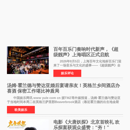
百年百乐门奏响时代新声，《超
级靓声》上海唱区正式启航
2026年8月5日，上海百年文化地标百乐门迎
来了一场音乐与文化的盛事——《超级靓声》全
国励志音乐公益节目上海唱区新闻发布会暨启动
娱乐评论
仪式在此隆重举行。各界领导、嘉宾与媒体朋友
齐聚一堂，共同
汤姆·霍兰德与赞达亚婚后宴请亲友！英格兰乡间酒店办
喜酒 保密工作堪比神盾局
中国娱乐网讯 www yule com cn 据TMZ等外媒报道，汤姆·霍兰德与赞达亚
于当地时间本周二在英格兰萨里郡Beaverbrook酒店（靠近霍兰德的出生地金斯
顿）举办婚宴，邀请家人与朋友们喝喜酒，庆祝
欧美娱乐
电影《大唐妖探》北京首映礼 欢
乐探案获观众盛赞：“夯！”