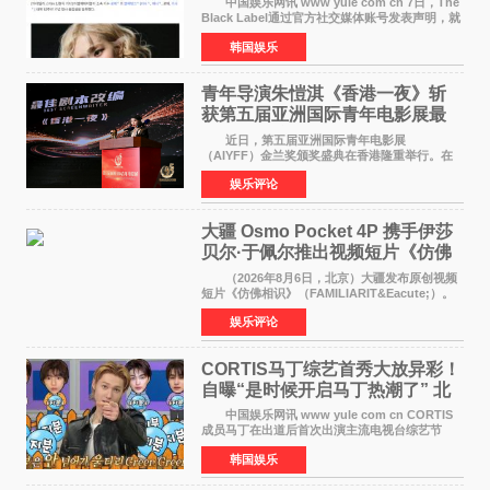
中国娱乐网讯 www yule com cn 7日，The
Black Label通过官方社交媒体账号发表声明，就
近期网络上关于ROS&Eacute;个人行程及是否参
韩国娱乐
加BLACKPINK出道纪念活动的种种猜测作出正
式回应。 Th
青年导演朱愷淇《香港一夜》斩
获第五届亚洲国际青年电影展最
佳剧本改编奖
近日，第五届亚洲国际青年电影展
（AIYFF）金兰奖颁奖盛典在香港隆重举行。在
这场汇聚数百位海内外电影人、文化界人士及媒
娱乐评论
体代表的亚洲青年影视盛会上，香港本土电影
《香港一夜》（Dawn in Ho
大疆 Osmo Pocket 4P 携手伊莎
贝尔·于佩尔推出视频短片《仿佛
相识》
（2026年8月6日，北京）大疆发布原创视频
短片《仿佛相识》（FAMILIARIT&Eacute;）。
视频短片由戛纳国际电影节最佳女演员伊莎贝尔·
娱乐评论
于佩尔（Isabelle Huppert）主演，全程使用大
疆首款双主摄口
CORTIS马丁综艺首秀大放异彩！
自曝“是时候开启马丁热潮了” 北
美巡演火热进行中
中国娱乐网讯 www yule com cn CORTIS
成员马丁在出道后首次出演主流电视台综艺节
目，展现了多才多艺的魅力。 马丁出演了5日
韩国娱乐
播出的MBC《Radio Star》Fashion与Passion
之间，I&lsquo;m