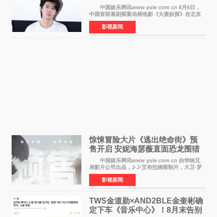
中国娱乐网讯www yule com cn 8月6日，
中国首部喜剧探案动画电影《大唐妖探》在北京
举办电影首映礼。导演程腾、联合导演黄珉、总
影视新闻
制片人曹紫建、制片人李莹莹，配音导演张喆，
对白指导程寅，领
惊悚冒险大片《逃出绝命街》预
售开启 安妮海瑟薇直面恐龙围猎
中国娱乐网讯www yule com cn 由华纳兄
弟影片公司出品，J·J·艾布拉姆斯制片，大卫·罗
伯特·米切尔执导，好莱坞巨星安妮·海瑟薇和伊万
影视新闻
·麦克格雷格领衔主演的2026暑期惊悚冒险大片
《逃出绝
TWS金道勋×AND2BLE金奎彬确
定下车《音乐中心》！8月末告别