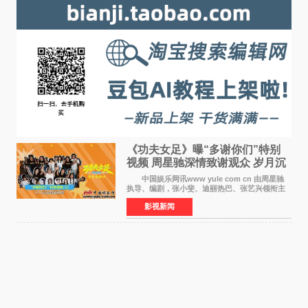
《功夫女足》曝“多谢你们”特别
视频 周星驰深情致谢观众 岁月沉
淀不灭初心
中国娱乐网讯www yule com cn 由周星驰
执导、编剧，张小斐、迪丽热巴、张艺兴领衔主
演，刘嘉玲、佐藤健特别出演，艾米、雪野、蔡
影视新闻
思贝、胡予安、倪好特别介绍的喜剧电影《功夫
女足》释出多谢你