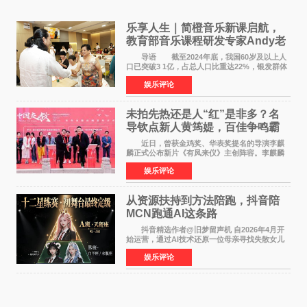
乐享人生｜简橙音乐新课启航，
教育部音乐课程研发专家Andy老
师重磅入驻领航银龄琴声
导语 截至2024年底，我国60岁及以上人
口已突破3 1亿，占总人口比重达22%，银发群体
的精神文化需求日益凸显。2024年1月，国务院办
娱乐评论
公厅印发《关于发展银发经济增进老年人福祉的
意见》——这是
未拍先热还是人“红”是非多？名
导钦点新人黄筠媞，百佳争鸣霸
气回应
近日，曾获金鸡奖、华表奖提名的导演李麒
麟正式公布新片《有凤来仪》主创阵容。李麒麟
早年凭电影《华容道》获得金鸡奖、华表奖提
娱乐评论
名，此后长期参与国内外电影制作，其担任制片
人参与的作品亦曾
从资源扶持到方法陪跑，抖音陪
MCN跑通AI这条路
抖音精选作者@旧梦留声机 自2026年4月开
始运营，通过AI技术还原一位母亲寻找失散女儿
的故事，凭借强情感表达获得大量用户关注，发
娱乐评论
布仅21小时便获得超1亿曝光、超1000万互动。
此后，账号持续沿