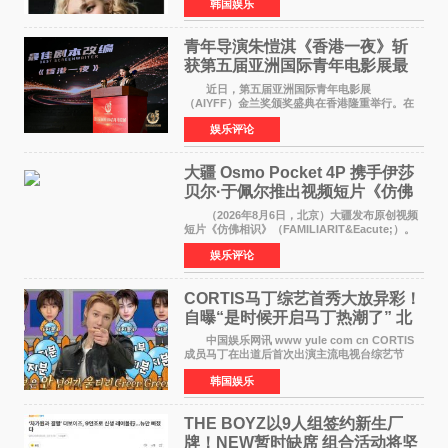
韩国娱乐
加BLACKPINK出道纪念活动的种种猜测作出正
式回应。 Th
青年导演朱愷淇《香港一夜》斩
获第五届亚洲国际青年电影展最
佳剧本改编奖
近日，第五届亚洲国际青年电影展
（AIYFF）金兰奖颁奖盛典在香港隆重举行。在
这场汇聚数百位海内外电影人、文化界人士及媒
娱乐评论
体代表的亚洲青年影视盛会上，香港本土电影
《香港一夜》（Dawn in Ho
大疆 Osmo Pocket 4P 携手伊莎
贝尔·于佩尔推出视频短片《仿佛
相识》
（2026年8月6日，北京）大疆发布原创视频
短片《仿佛相识》（FAMILIARIT&Eacute;）。
视频短片由戛纳国际电影节最佳女演员伊莎贝尔·
娱乐评论
于佩尔（Isabelle Huppert）主演，全程使用大
疆首款双主摄口
CORTIS马丁综艺首秀大放异彩！
自曝“是时候开启马丁热潮了” 北
美巡演火热进行中
中国娱乐网讯 www yule com cn CORTIS
成员马丁在出道后首次出演主流电视台综艺节
目，展现了多才多艺的魅力。 马丁出演了5日
韩国娱乐
播出的MBC《Radio Star》Fashion与Passion
之间，I&lsquo;m
THE BOYZ以9人组签约新生厂
牌！NEW暂时缺席 组合活动将坚