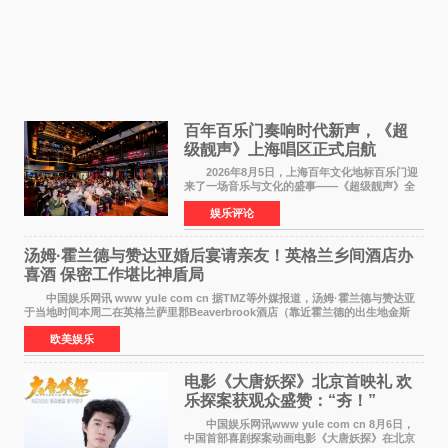
百年百乐门奏响时代新声，《超
级靓声》上海唱区正式启航
2026年8月5日，上海百年文化地标百乐门迎
来了一场音乐与文化的盛事——《超级靓声》全
国励志音乐公益节目上海唱区新闻发布会暨启动
娱乐评论
仪式在此隆重举行。各界领导、嘉宾与媒体朋友
齐聚一堂，共同
汤姆·霍兰德与赞达亚婚后宴请亲友！英格兰乡间酒店办
喜酒 保密工作堪比神盾局
中国娱乐网讯 www yule com cn 据TMZ等外媒报道，汤姆·霍兰德与赞达亚
于当地时间本周二在英格兰萨里郡Beaverbrook酒店（靠近霍兰德的出生地金斯
顿）举办婚宴，邀请家人与朋友们喝喜酒，庆祝
欧美娱乐
电影《大唐妖探》北京首映礼 欢
乐探案获观众盛赞：“夯！”
中国娱乐网讯www yule com cn 8月6日，
中国首部喜剧探案动画电影《大唐妖探》在北京