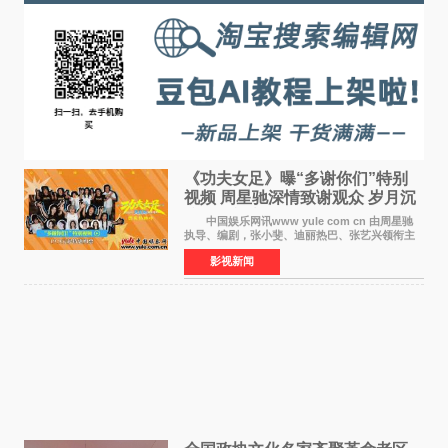
《功夫女足》曝“多谢你们”特别
视频 周星驰深情致谢观众 岁月沉
淀不灭初心
中国娱乐网讯www yule com cn 由周星驰
执导、编剧，张小斐、迪丽热巴、张艺兴领衔主
演，刘嘉玲、佐藤健特别出演，艾米、雪野、蔡
影视新闻
思贝、胡予安、倪好特别介绍的喜剧电影《功夫
女足》释出多谢你