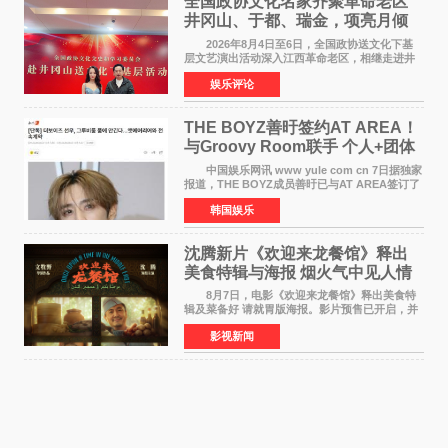
全国政协文化名家齐聚革命老区
井冈山、于都、瑞金，项亮月倾
情献唱《桃花谣》致敬红色沃土
2026年8月4日至6日，全国政协送文化下基
层文艺演出活动深入江西革命老区，相继走进井
冈山、于都长征出发地、瑞金三地。由全国政协
娱乐评论
文化文史和学习委员会副主任、甘肃省政协原主
席欧阳坚率团，一
THE BOYZ善旴签约AT AREA！
与Groovy Room联手 个人+团体
活动并行
中国娱乐网讯 www yule com cn 7日据独家
报道，THE BOYZ成员善旴已与AT AREA签订了
专属合约。AT AREA是由知名制作人组合
韩国娱乐
Groovy Room创立的hip-hop厂牌，旗下拥有多
位实力派音乐人，在韩
沈腾新片《欢迎来龙餐馆》释出
美食特辑与海报 烟火气中见人情
温暖
8月7日，电影《欢迎来龙餐馆》释出美食特
辑及菜备好 请就胃版海报。影片预售已开启，并
将于8月8日至10日14:00-21:00举行全国超前点
影视新闻
映。电影《欢迎来龙餐馆》作为战争美食喜剧大
片，讲述了中国