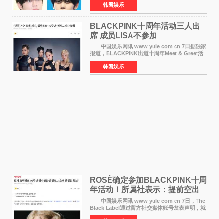
韩国娱乐
勋与金奎彬于去年3月与H2H A-NA一起被选为
《音乐中心》MC，约1
BLACKPINK十周年活动三人出
席 成员LISA不参加
中国娱乐网讯 www yule com cn 7日据独家
报道，BLACKPINK出道十周年Meet & Greet活
动将由智秀、ROS&Eacute;、JENNIE出席，
韩国娱乐
LISA将缺席。 此前BLACKPINK所属社YG并
未为组合出道十周年做
ROSÉ确定参加BLACKPINK十周
年活动！所属社表示：提前空出
了时间
中国娱乐网讯 www yule com cn 7日，The
Black Label通过官方社交媒体账号发表声明，就
近期网络上关于ROS&Eacute;个人行程及是否参