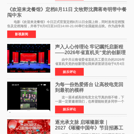
州正弘城正式启幕。NBA 传奇球星
《欢迎来龙餐馆》定档8月11日 文牧野沈腾蒋奇明带中餐
闯中东
电影《欢迎来龙餐馆》今日正式官宣定档8月11日全国上映，同时发布定档预
告及定档海报，并将于8月8日至10日14:00-21:00举行全国超前点映。作为战争美
食大片，影片讲述的是中国厨师徐福（沈腾
影视新闻
声入人心传理论 牢记嘱托启新程
——2026年省直机关“党的创新理
论我来讲”宣讲活动圆满落幕
由中共云南省委省直机关工委主办的2026年
省直机关党的创新理论我来讲宣讲活动于8月4日
至5日在昆明举办。活动以 "牢记嘱托 感恩奋进
娱乐评论
开创云南发展新局面 "为主题，坚持以新时代中国
特色社会主义
为每一份热爱搭台 让高校电竞回
到最初的模样
这一届卓威高校电竞文化节真的很不错，下
一届一定要邀请我们，也希望能给更多同学一个
来到现场的机会。 2026卓威高校电竞文化节
娱乐评论
已经落下帷幕，在活动结束后，仍有不少高校电
竞社负责人和现
逐光承文脉 启璀璨新章｜
2027《璀璨中国年》节目招募工
作圆满启动