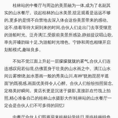
桂林站的中餐厅与周边的美景融为一体,成为了名副其
实的山水餐厅。说起桂林的山水美景,驻足观看是远远不够
的,更多的是情不自禁地去深入体会这份美景带来的感动。
这不,借着等待大厨到来的时间,合伙人们走出门去享受惬意
的游船时光。泛舟漓江,受眼前美景所感染,静姐提议唱山歌,
率先开嗓韵味十足,为游船时光增色。宁静和周也相继开启
划船模式,趣味良多。
不知不觉江面上升起一层朦朦胧胧的雾气,合伙人们连
连感叹宛若仙境,仿佛置身于壮美的山水画之中。漓江山水
间云雾缭绕,如水墨画一般的秀美山川,有种“犹抱琵琶半遮
面”的既视感,画面优美得令人心醉。合伙人们纷纷拍照留念,
定格美好瞬间。黄店长更是沉迷于摄影,直接趴在竹筏上拍
照,精心准备自己的桂林山水摄影大作!桂林站的山水餐厅一
定会是合伙人们不可多得的回忆!
中餐厅合伙人们即将迎来桂林站学徒日,面临桂林特色