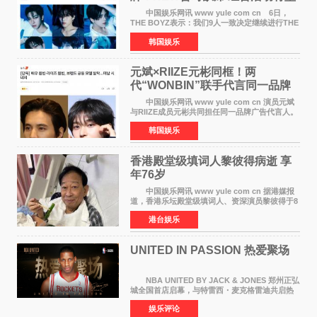
定不移继续
中国娱乐网讯 www yule com cn 6日，
THE BOYZ表示：我们9人一致决定继续进行THE
BOYZ组合活动，并且已经完成了组合团体活动
韩国娱乐
签约。目前正在新生厂牌下进行活动准备。尚未
离开THE BOYZ原所
元斌×RIIZE元彬同框！两
代“WONBIN”联手代言同一品牌
颜值天花板合体
中国娱乐网讯 www yule com cn 演员元斌
与RIIZE成员元彬共同担任同一品牌广告代言人。
6日据独家报道，继演员元斌之后，RIIZE元彬最
韩国娱乐
近也被选为某在线中介平台A公司的共同广告代言
人，两人将作
香港殿堂级填词人黎彼得病逝 享
年76岁​
中国娱乐网讯 www yule com cn 据港媒报
道，香港乐坛殿堂级填词人、资深演员黎彼得于8
月5日上午因病离世，终年76岁。好友钟志光透
港台娱乐
露，黎彼得今年3月中风后便卧床休养，身体机能
持续衰退，最
UNITED IN PASSION 热爱聚场
NBA UNITED BY JACK & JONES 郑州正弘
城全国首店启幕，与特雷西・麦克格雷迪共启热
爱 2026 年7 月21 日，
娱乐评论
NBAUNITEDBYJACK&JONES 全国首店，于郑