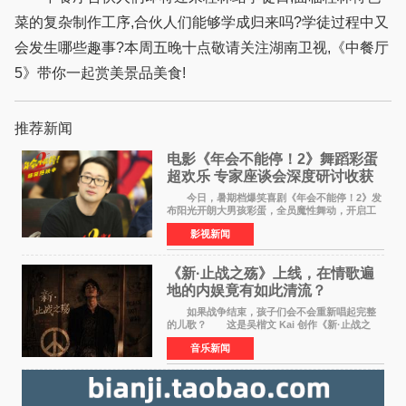
菜的复杂制作工序,合伙人们能够学成归来吗?学徒过程中又
会发生哪些趣事?本周五晚十点敬请关注湖南卫视,《中餐厅
5》带你一起赏美景品美食!
推荐新闻
电影《年会不能停！2》舞蹈彩蛋
超欢乐 专家座谈会深度研讨收获
满满
今日，暑期档爆笑喜剧《年会不能停！2》发
布阳光开朗大男孩彩蛋，全员魔性舞动，开启工
位狂欢模式。影片于昨日同步举办专家座谈会，
影视新闻
导演董润年、总制片人应萝佳出席现场，与一众
业内、学界专家
《新·止战之殇》上线，在情歌遍
地的内娱竟有如此清流？
如果战争结束，孩子们会不会重新唱起完整
的儿歌？ 这是吴楷文 Kai 创作《新·止战之
殇》时最初的想法。 从伊朗相关冲突引发的
音乐新闻
地区局势，到世界各地仍在发生的动荡与不安，
战争从来不只