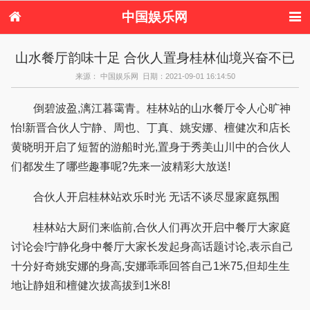
中国娱乐网
首页
新闻
女性
内地娱乐
山水餐厅韵味十足 合伙人置身桂林仙境兴奋不已
港台娱乐
日本娱乐
韩国娱乐
欧美娱乐
来源： 中国娱乐网 日期：2021-09-01 16:14:50
体育花边
音乐新闻
影视新闻
内地明星八卦
港台明星八卦
日本韩国明星
欧美明星八卦
娱乐评论
倒碧波盈,漓江暮霭青。桂林站的山水餐厅令人心旷神
八卦
怡!新晋合伙人宁静、周也、丁真、姚安娜、檀健次和店长
黄晓明开启了短暂的游船时光,置身于秀美山川中的合伙人
们都发生了哪些趣事呢?先来一波精彩大放送!
合伙人开启桂林站欢乐时光 无话不谈尽显家庭氛围
桂林站大厨们来临前,合伙人们再次开启中餐厅大家庭
讨论会!宁静化身中餐厅大家长发起身高话题讨论,表示自己
十分好奇姚安娜的身高,安娜乖乖回答自己1米75,但却生生
地让静姐和檀健次拔高拔到1米8!