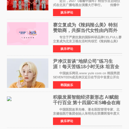
近日，2027《璀璨中国年》特别节目启动仪
式在北京广播电视台演播大厅举行。 传播中
华优秀传统文化，弘扬纯正国风艺术，打造高规
娱乐评论
格、高质感、正能量的文艺盛典，是璀璨中国年
矢志不渝的初心
赛立复成为《辣妈辣么美》特别
赞助商，共探当代女性由内而外
活力美
专注于严肃抗衰的国际科研品牌CELFULL赛
立复成为北京卫视生活时尚综艺《辣妈辣么美》
的特别赞助商,明星辣妈袁咏仪倾情参与，向广大
娱乐评论
都市女性传递健康生活新主张，寄语当代女性在
家庭与自我之间
尹净汉首谈“地狱公司”练习生
涯！每天苦练18小时无休 坦言全
靠成员撑过来
中国娱乐网讯 www yule com cn 韩国男团
SEVENTEEN成员净汉近日在节目中首度公开出
道前的残酷练习生经历，并提及经纪公司Pledis
韩国娱乐
娱乐，引发广泛关注。 在8月2日播出的日本
TBS综艺节目《周
积极发展智能经济新形态 Al赋能
千行百业 第十四届CIES峰会在南
京盛大召开
中国医院改革先锋、著名医院管理专家、北
京健临医疗集团创始人朱明先生荣膺两项年度大
奖 2026年7月31日，盛夏金陵，长江之畔，
娱乐评论
以重落地·真务实·强链接为主题的2026&lsquo;人
工智能+&rsquo