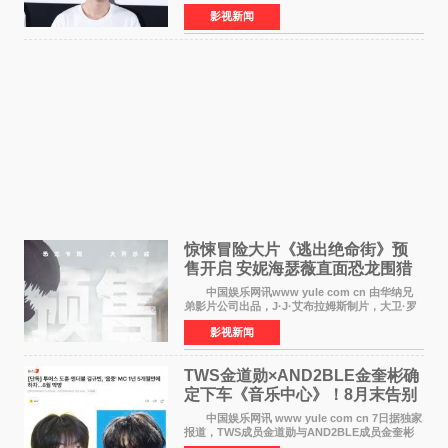
举办电影首映礼。导演程腾、联合导演黄珉、总
影视新闻
制片人曹紫建、制片人李莹莹，配音导演张喆，
对白指导程寅，领
惊悚冒险大片《逃出绝命街》预
售开启 安妮海瑟薇直面恐龙围猎
中国娱乐网讯www yule com cn 由华纳兄
弟影片公司出品，J·J·艾布拉姆斯制片，大卫·罗
伯特·米切尔执导，好莱坞巨星安妮·海瑟薇和伊万
影视新闻
·麦克格雷格领衔主演的2026暑期惊悚冒险大片
《逃出绝
TWS金道勋×AND2BLE金奎彬确
定下车《音乐中心》！8月末告别
MC席位
中国娱乐网讯 www yule com cn 7日据独家
报道，TWS成员金道勋与AND2BLE成员金奎彬
将于8月离开《音乐中心》MC的位置。 金道