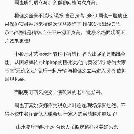
周也听到后立马加入群聊问檀健次身高。
檀健次丝毫不慌地“谎报”自己身高1米79,周也一脸质疑,
果然姚安娜站起来檀健次立马露馅了,檀健次报出经典语
录:“浓缩就是精华,自信不来源于身高。”此段名场面观看正
片效果更佳!
中餐厅才艺展示环节也不容错过!首先出场的是唱跳全
能、从国标舞转向hiphop的檀健次,他与黄晓明宁静为大家
带来“无价之姐”!音乐一起,宁静与檀健次立马进入状态,热舞
展现风采。
而晓明哥画风突变上演孤独的老年迪斯科。
周也丁真姚安娜作为观众尖叫连连,现场氛围热烈。不
得不说中餐厅合伙人诚会玩!一家人的实感越来越足了!
山水餐厅韵味十足 合伙人拍照定格桂林美好风光