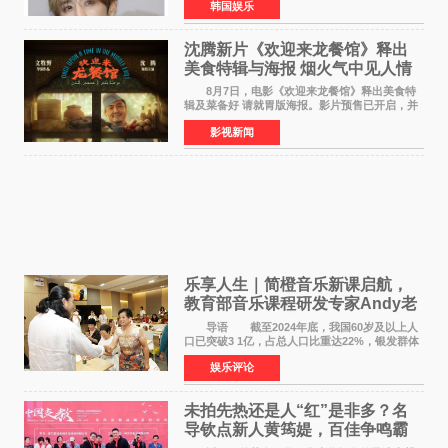
韩国娱乐
Groovy Room创立的hip-hop厂牌，旗下拥有多
位实力派音乐人，在韩
沈腾新片《欢迎来龙餐馆》释出
美食特辑与海报 烟火气中见人情
温暖
8月7日，电影《欢迎来龙餐馆》释出美食特
辑及菜备好 请就胃版海报。影片预售已开启，并
将于8月8日至10日14:00-21:00举行全国超前点
影视新闻
映。电影《欢迎来龙餐馆》作为战争美食喜剧大
片，讲述了中国
乐享人生｜简橙音乐新课启航，
教育部音乐课程研发专家Andy老
师重磅入驻领航银龄琴声
导语 截至2024年底，我国60岁及以上人
口已突破3 1亿，占总人口比重达22%，银发群体
的精神文化需求日益凸显。2024年1月，国务院办
娱乐评论
公厅印发《关于发展银发经济增进老年人福祉的
意见》——这是
未拍先热还是人“红”是非多？名
导钦点新人黄筠媞，百佳争鸣霸