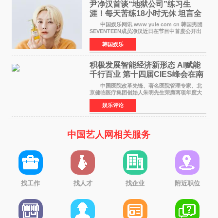
尹净汉首谈“地狱公司”练习生
涯！每天苦练18小时无休 坦言全
靠成员撑过来
中国娱乐网讯 www yule com cn 韩国男团
SEVENTEEN成员净汉近日在节目中首度公开出
道前的残酷练习生经历，并提及经纪公司Pledis
韩国娱乐
娱乐，引发广泛关注。 在8月2日播出的日本
TBS综艺节目《周
积极发展智能经济新形态 Al赋能
千行百业 第十四届CIES峰会在南
京盛大召开
中国医院改革先锋、著名医院管理专家、北
京健临医疗集团创始人朱明先生荣膺两项年度大
奖 2026年7月31日，盛夏金陵，长江之畔，
娱乐评论
以重落地·真务实·强链接为主题的2026&lsquo;人
工智能+&rsquo
中国艺人网相关服务
找工作
找人才
找企业
附近职位