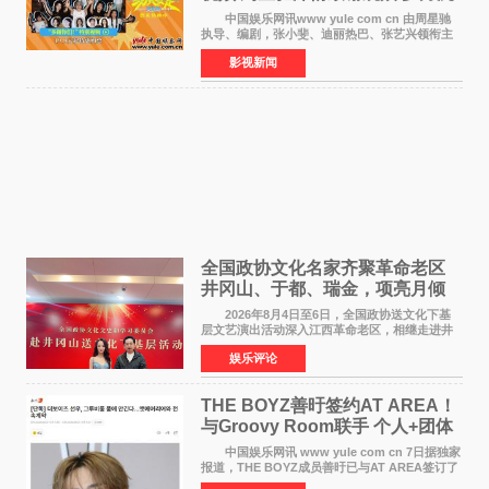
淀不灭初心
中国娱乐网讯www yule com cn 由周星驰
执导、编剧，张小斐、迪丽热巴、张艺兴领衔主
演，刘嘉玲、佐藤健特别出演，艾米、雪野、蔡
影视新闻
思贝、胡予安、倪好特别介绍的喜剧电影《功夫
女足》释出多谢你
全国政协文化名家齐聚革命老区
井冈山、于都、瑞金，项亮月倾
情献唱《桃花谣》致敬红色沃土
2026年8月4日至6日，全国政协送文化下基
层文艺演出活动深入江西革命老区，相继走进井
冈山、于都长征出发地、瑞金三地。由全国政协
娱乐评论
文化文史和学习委员会副主任、甘肃省政协原主
席欧阳坚率团，一
THE BOYZ善旴签约AT AREA！
与Groovy Room联手 个人+团体
活动并行
中国娱乐网讯 www yule com cn 7日据独家
报道，THE BOYZ成员善旴已与AT AREA签订了
专属合约。AT AREA是由知名制作人组合