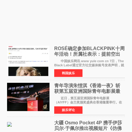
ROSÉ确定参加BLACKPINK十周
年活动！所属社表示：提前空出
了时间
中国娱乐网讯 www yule com cn 7日，The
Black Label通过官方社交媒体账号发表声明，就
近期网络上关于ROS&Eacute;个人行程及是否参
韩国娱乐
加BLACKPINK出道纪念活动的种种猜测作出正
式回应。 Th
青年导演朱愷淇《香港一夜》斩
获第五届亚洲国际青年电影展最
佳剧本改编奖
近日，第五届亚洲国际青年电影展
（AIYFF）金兰奖颁奖盛典在香港隆重举行。在
这场汇聚数百位海内外电影人、文化界人士及媒
娱乐评论
体代表的亚洲青年影视盛会上，香港本土电影
《香港一夜》（Dawn in Ho
大疆 Osmo Pocket 4P 携手伊莎
贝尔·于佩尔推出视频短片《仿佛