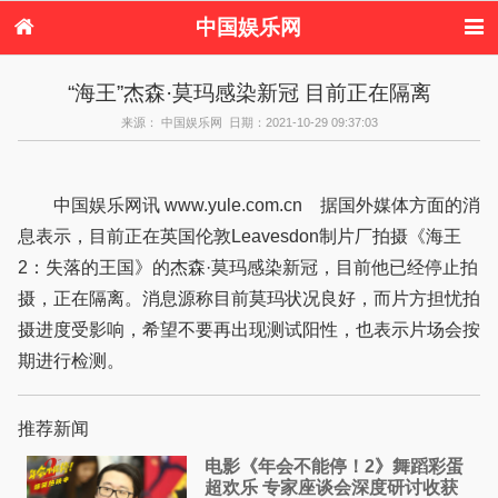
中国娱乐网
首页
新闻
女性
内地娱乐
“海王”杰森·莫玛感染新冠 目前正在隔离
港台娱乐
日本娱乐
韩国娱乐
欧美娱乐
来源： 中国娱乐网 日期：2021-10-29 09:37:03
体育花边
音乐新闻
影视新闻
内地明星八卦
港台明星八卦
日本韩国明星
欧美明星八卦
娱乐评论
八卦
中国娱乐网讯 www.yule.com.cn 据国外媒体方面的消
息表示，目前正在英国伦敦Leavesdon制片厂拍摄《海王
2：失落的王国》的杰森·莫玛感染新冠，目前他已经停止拍
摄，正在隔离。消息源称目前莫玛状况良好，而片方担忧拍
摄进度受影响，希望不要再出现测试阳性，也表示片场会按
期进行检测。
推荐新闻
电影《年会不能停！2》舞蹈彩蛋
超欢乐 专家座谈会深度研讨收获