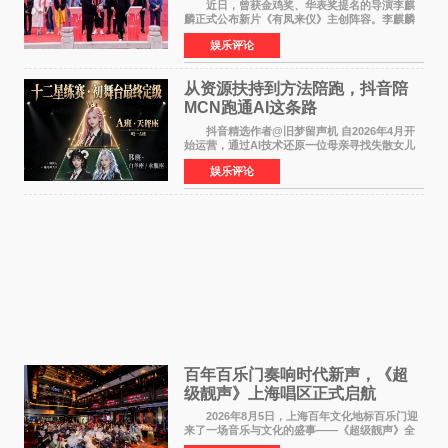
气回应
近日，曾获金鸡奖、华表奖提名的导演李麒
麟正式公布新片《有凤来仪》主创阵容。李麒麟
早年凭电影《华容道》获得金鸡奖、华表奖提
娱乐评论
名，此后长期参与国内外电影制作，其担任制片
人参与的作品亦曾
从资源扶持到方法陪跑，抖音陪
MCN跑通AI这条路
抖音精选作者@旧梦留声机 自2026年4月开
始运营，通过AI技术还原一位母亲寻找失散女儿
的故事，凭借强情感表达获得大量用户关注，发
娱乐评论
布仅21小时便获得超1亿曝光、超1000万互动。
此后，账号持续沿
百年百乐门奏响时代新声，《超
级靓声》上海唱区正式启航
2026年8月5日，上海百年文化地标百乐门迎
来了一场音乐与文化的盛事——《超级靓声》全
国励志音乐公益节目上海唱区新闻发布会暨启动