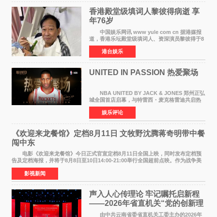
香港殿堂级填词人黎彼得病逝 享
年76岁​
中国娱乐网讯 www yule com cn 据港媒报
道，香港乐坛殿堂级填词人、资深演员黎彼得于8
月5日上午因病离世，终年76岁。好友钟志光透
港台娱乐
露，黎彼得今年3月中风后便卧床休养，身体机能
持续衰退，最
UNITED IN PASSION 热爱聚场
NBA UNITED BY JACK & JONES 郑州正弘
城全国首店启幕，与特雷西・麦克格雷迪共启热
爱 2026 年7 月21 日，
娱乐评论
NBAUNITEDBYJACK&JONES 全国首店，于郑
州正弘城正式启幕。NBA 传奇球星
《欢迎来龙餐馆》定档8月11日 文牧野沈腾蒋奇明带中餐
闯中东
电影《欢迎来龙餐馆》今日正式官宣定档8月11日全国上映，同时发布定档预
告及定档海报，并将于8月8日至10日14:00-21:00举行全国超前点映。作为战争美
食大片，影片讲述的是中国厨师徐福（沈腾
影视新闻
声入人心传理论 牢记嘱托启新程
——2026年省直机关“党的创新理
论我来讲”宣讲活动圆满落幕
由中共云南省委省直机关工委主办的2026年