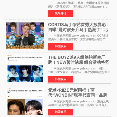
相识》
（2026年8月6日，北京）大疆发布原创视频
短片《仿佛相识》（FAMILIARIT&Eacute;）。
视频短片由戛纳国际电影节最佳女演员伊莎贝尔·
娱乐评论
于佩尔（Isabelle Huppert）主演，全程使用大
疆首款双主摄口
CORTIS马丁综艺首秀大放异彩！
自曝“是时候开启马丁热潮了” 北
美巡演火热进行中
中国娱乐网讯 www yule com cn CORTIS
成员马丁在出道后首次出演主流电视台综艺节
目，展现了多才多艺的魅力。 马丁出演了5日
韩国娱乐
播出的MBC《Radio Star》Fashion与Passion
之间，I&lsquo;m
THE BOYZ以9人组签约新生厂
牌！NEW暂时缺席 组合活动将坚
定不移继续
中国娱乐网讯 www yule com cn 6日，
THE BOYZ表示：我们9人一致决定继续进行THE
BOYZ组合活动，并且已经完成了组合团体活动
韩国娱乐
签约。目前正在新生厂牌下进行活动准备。尚未
离开THE BOYZ原所
元斌×RIIZE元彬同框！两
代“WONBIN”联手代言同一品牌
颜值天花板合体
中国娱乐网讯 www yule com cn 演员元斌
与RIIZE成员元彬共同担任同一品牌广告代言人。
6日据独家报道，继演员元斌之后，RIIZE元彬最
韩国娱乐
近也被选为某在线中介平台A公司的共同广告代言
人，两人将作