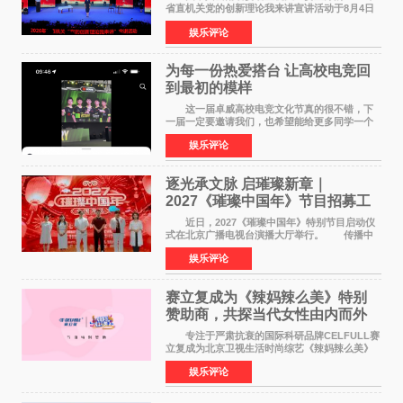
省直机关党的创新理论我来讲宣讲活动于8月4日
至5日在昆明举办。活动以 "牢记嘱托 感恩奋进
娱乐评论
开创云南发展新局面 "为主题，坚持以新时代中国
特色社会主义
为每一份热爱搭台 让高校电竞回
到最初的模样
这一届卓威高校电竞文化节真的很不错，下
一届一定要邀请我们，也希望能给更多同学一个
来到现场的机会。 2026卓威高校电竞文化节
娱乐评论
已经落下帷幕，在活动结束后，仍有不少高校电
竞社负责人和现
逐光承文脉 启璀璨新章｜
2027《璀璨中国年》节目招募工
作圆满启动
近日，2027《璀璨中国年》特别节目启动仪
式在北京广播电视台演播大厅举行。 传播中
华优秀传统文化，弘扬纯正国风艺术，打造高规
娱乐评论
格、高质感、正能量的文艺盛典，是璀璨中国年
矢志不渝的初心
赛立复成为《辣妈辣么美》特别
赞助商，共探当代女性由内而外
活力美
专注于严肃抗衰的国际科研品牌CELFULL赛
立复成为北京卫视生活时尚综艺《辣妈辣么美》
的特别赞助商,明星辣妈袁咏仪倾情参与，向广大
娱乐评论
都市女性传递健康生活新主张，寄语当代女性在
家庭与自我之间