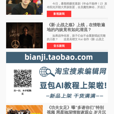
满满
今日，暑期档爆笑喜剧《年会不能停！2》发
布阳光开朗大男孩彩蛋，全员魔性舞动，开启工
位狂欢模式。影片于昨日同步举办专家座谈会，
影视新闻
导演董润年、总制片人应萝佳出席现场，与一众
业内、学界专家
《新·止战之殇》上线，在情歌遍
地的内娱竟有如此清流？
如果战争结束，孩子们会不会重新唱起完整
的儿歌？ 这是吴楷文 Kai 创作《新·止战之
殇》时最初的想法。 从伊朗相关冲突引发的
音乐新闻
地区局势，到世界各地仍在发生的动荡与不安，
战争从来不只
《功夫女足》曝“多谢你们”特别
视频 周星驰深情致谢观众 岁月沉