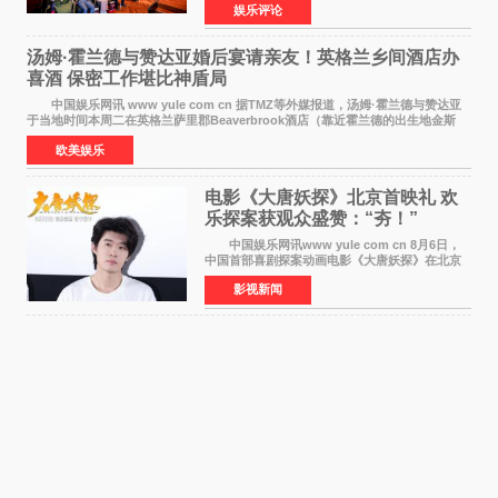
娱乐评论
仪式在此隆重举行。各界领导、嘉宾与媒体朋友
齐聚一堂，共同
汤姆·霍兰德与赞达亚婚后宴请亲友！英格兰乡间酒店办
喜酒 保密工作堪比神盾局
中国娱乐网讯 www yule com cn 据TMZ等外媒报道，汤姆·霍兰德与赞达亚
于当地时间本周二在英格兰萨里郡Beaverbrook酒店（靠近霍兰德的出生地金斯
顿）举办婚宴，邀请家人与朋友们喝喜酒，庆祝
欧美娱乐
电影《大唐妖探》北京首映礼 欢
乐探案获观众盛赞：“夯！”
中国娱乐网讯www yule com cn 8月6日，
中国首部喜剧探案动画电影《大唐妖探》在北京
举办电影首映礼。导演程腾、联合导演黄珉、总
影视新闻
制片人曹紫建、制片人李莹莹，配音导演张喆，
对白指导程寅，领