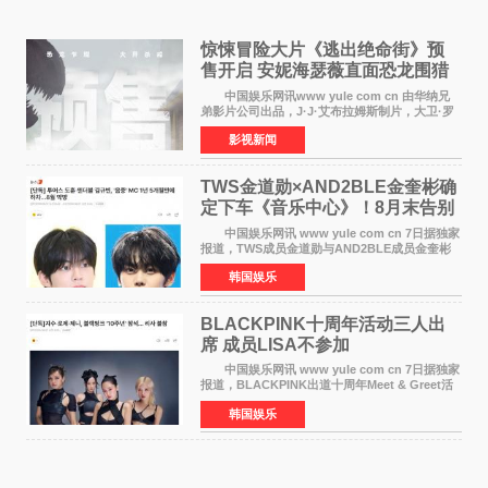
惊悚冒险大片《逃出绝命街》预
售开启 安妮海瑟薇直面恐龙围猎
中国娱乐网讯www yule com cn 由华纳兄
弟影片公司出品，J·J·艾布拉姆斯制片，大卫·罗
伯特·米切尔执导，好莱坞巨星安妮·海瑟薇和伊万
影视新闻
·麦克格雷格领衔主演的2026暑期惊悚冒险大片
《逃出绝
TWS金道勋×AND2BLE金奎彬确
定下车《音乐中心》！8月末告别
MC席位
中国娱乐网讯 www yule com cn 7日据独家
报道，TWS成员金道勋与AND2BLE成员金奎彬
将于8月离开《音乐中心》MC的位置。 金道
韩国娱乐
勋与金奎彬于去年3月与H2H A-NA一起被选为
《音乐中心》MC，约1
BLACKPINK十周年活动三人出
席 成员LISA不参加
中国娱乐网讯 www yule com cn 7日据独家
报道，BLACKPINK出道十周年Meet & Greet活
动将由智秀、ROS&Eacute;、JENNIE出席，
韩国娱乐
LISA将缺席。 此前BLACKPINK所属社YG并
未为组合出道十周年做