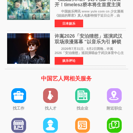
开！timelesz桥本将生首度主演
12月4日上映
中国娱乐网讯 www yule com cn 少女漫画
《姐姐的翠君》真人电影特报于近日公开，由
timelesz成员桥本将生担任主演，这也是他首次
日本娱乐
担任电影主演，引发高度关注。 女高中生咲
苗翠（中岛瑠菜
许嵩2026「安泊猜想」巡演武汉
双场浪漫落幕 “以音乐为引 解锁
江城记忆”
2026年7月31日、8月2日两晚，许嵩
2026「安泊猜想」巡回演唱会于武汉体育中心主
体育场盛大开唱。许嵩与数万歌迷在此相聚，从
娱乐评论
浪漫惬意的舞台设计到充满诚意与惊喜的现场互
动，共同开启了一场关于
中国艺人网相关服务
找工作
找人才
找企业
附近职位