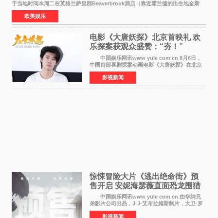
于当地时间本周二在英格兰萨里郡Beaverbrook酒店（靠近霍兰德的出生地金斯
顿）举办婚宴，邀请家人与朋友们喝喜酒，庆祝
欧美娱乐
电影《大唐妖探》北京首映礼 欢
乐探案获观众盛赞：“夯！”
中国娱乐网讯www yule com cn 8月6日，
中国首部喜剧探案动画电影《大唐妖探》在北京
举办电影首映礼。导演程腾、联合导演黄珉、总
影视新闻
制片人曹紫建、制片人李莹莹，配音导演张喆，
对白指导程寅，领
惊悚冒险大片《逃出绝命街》预
售开启 安妮海瑟薇直面恐龙围猎
中国娱乐网讯www yule com cn 由华纳兄
弟影片公司出品，J·J·艾布拉姆斯制片，大卫·罗
伯特·米切尔执导，好莱坞巨星安妮·海瑟薇和伊万
影视新闻
·麦克格雷格领衔主演的2026暑期惊悚冒险大片