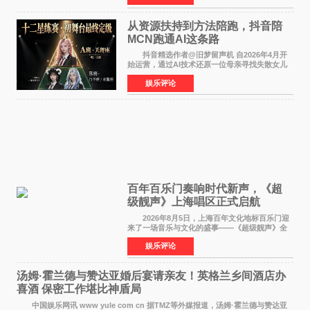
人参与的作品亦曾
从资源扶持到方法陪跑，抖音陪
MCN跑通AI这条路
抖音精选作者@旧梦留声机 自2026年4月开
始运营，通过AI技术还原一位母亲寻找失散女儿
的故事，凭借强情感表达获得大量用户关注，发
娱乐评论
布仅21小时便获得超1亿曝光、超1000万互动。
此后，账号持续沿
百年百乐门奏响时代新声，《超
级靓声》上海唱区正式启航
2026年8月5日，上海百年文化地标百乐门迎
来了一场音乐与文化的盛事——《超级靓声》全
国励志音乐公益节目上海唱区新闻发布会暨启动
娱乐评论
仪式在此隆重举行。各界领导、嘉宾与媒体朋友
齐聚一堂，共同
汤姆·霍兰德与赞达亚婚后宴请亲友！英格兰乡间酒店办
喜酒 保密工作堪比神盾局
中国娱乐网讯 www yule com cn 据TMZ等外媒报道，汤姆·霍兰德与赞达亚