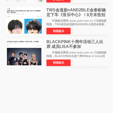
《逃出绝
TWS金道勋×AND2BLE金奎彬确
定下车《音乐中心》！8月末告别
MC席位
中国娱乐网讯 www yule com cn 7日据独家
报道，TWS成员金道勋与AND2BLE成员金奎彬
将于8月离开《音乐中心》MC的位置。 金道
韩国娱乐
勋与金奎彬于去年3月与H2H A-NA一起被选为
《音乐中心》MC，约1
BLACKPINK十周年活动三人出
席 成员LISA不参加
中国娱乐网讯 www yule com cn 7日据独家
报道，BLACKPINK出道十周年Meet & Greet活
动将由智秀、ROS&Eacute;、JENNIE出席，
韩国娱乐
LISA将缺席。 此前BLACKPINK所属社YG并
未为组合出道十周年做