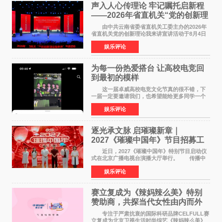
声入人心传理论 牢记嘱托启新程
——2026年省直机关“党的创新理
论我来讲”宣讲活动圆满落幕
由中共云南省委省直机关工委主办的2026年
省直机关党的创新理论我来讲宣讲活动于8月4日
至5日在昆明举办。活动以 "牢记嘱托 感恩奋进
娱乐评论
开创云南发展新局面 "为主题，坚持以新时代中国
特色社会主义
为每一份热爱搭台 让高校电竞回
到最初的模样
这一届卓威高校电竞文化节真的很不错，下
一届一定要邀请我们，也希望能给更多同学一个
来到现场的机会。 2026卓威高校电竞文化节
娱乐评论
已经落下帷幕，在活动结束后，仍有不少高校电
竞社负责人和现
逐光承文脉 启璀璨新章｜
2027《璀璨中国年》节目招募工
作圆满启动
近日，2027《璀璨中国年》特别节目启动仪
式在北京广播电视台演播大厅举行。 传播中
华优秀传统文化，弘扬纯正国风艺术，打造高规
娱乐评论
格、高质感、正能量的文艺盛典，是璀璨中国年
矢志不渝的初心
赛立复成为《辣妈辣么美》特别
赞助商，共探当代女性由内而外
活力美
专注于严肃抗衰的国际科研品牌CELFULL赛
立复成为北京卫视生活时尚综艺《辣妈辣么美》