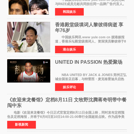
与RIIZE成员元彬共同担任同一品牌广告代言人。
6日据独家报道，继演员元斌之后，RIIZE元彬最
韩国娱乐
近也被选为某在线中介平台A公司的共同广告代言
人，两人将作
香港殿堂级填词人黎彼得病逝 享
年76岁​
中国娱乐网讯 www yule com cn 据港媒报
道，香港乐坛殿堂级填词人、资深演员黎彼得于8
月5日上午因病离世，终年76岁。好友钟志光透
港台娱乐
露，黎彼得今年3月中风后便卧床休养，身体机能
持续衰退，最
UNITED IN PASSION 热爱聚场
NBA UNITED BY JACK & JONES 郑州正弘
城全国首店启幕，与特雷西・麦克格雷迪共启热
爱 2026 年7 月21 日，
娱乐评论
NBAUNITEDBYJACK&JONES 全国首店，于郑
州正弘城正式启幕。NBA 传奇球星
《欢迎来龙餐馆》定档8月11日 文牧野沈腾蒋奇明带中餐
闯中东
电影《欢迎来龙餐馆》今日正式官宣定档8月11日全国上映，同时发布定档预
告及定档海报，并将于8月8日至10日14:00-21:00举行全国超前点映。作为战争美
食大片，影片讲述的是中国厨师徐福（沈腾
影视新闻