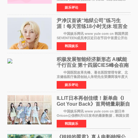
的特别赞助商,明星辣妈袁咏仪倾情参与，向广大
娱乐评论
都市女性传递健康生活新主张，寄语当代女性在
家庭与自我之间
尹净汉首谈“地狱公司”练习生
涯！每天苦练18小时无休 坦言全
靠成员撑过来
中国娱乐网讯 www yule com cn 韩国男团
SEVENTEEN成员净汉近日在节目中首度公开出
道前的残酷练习生经历，并提及经纪公司Pledis
韩国娱乐
娱乐，引发广泛关注。 在8月2日播出的日本
TBS综艺节目《周
积极发展智能经济新形态 Al赋能
千行百业 第十四届CIES峰会在南
京盛大召开
中国医院改革先锋、著名医院管理专家、北
京健临医疗集团创始人朱明先生荣膺两项年度大
奖 2026年7月31日，盛夏金陵，长江之畔，
娱乐评论
以重落地·真务实·强链接为主题的2026&lsquo;人
工智能+&rsquo
ILLIT日本再创佳绩！新单曲《I
Got Your Back》首周销量刷新自
身纪录
中国娱乐网讯 www yule com cn 据日本
Oricon公信榜8月5日发布的最新数据，韩国女团
ILLIT在日本发行的第二张单曲《I Got Your
韩国娱乐
Back》首周销量达到71,009张，成功跻身最新一
期周单曲排行
《姐姐的翠君》真人电影特报公