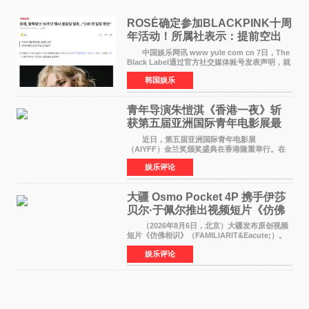
ROSÉ确定参加BLACKPINK十周
年活动！所属社表示：提前空出
了时间
中国娱乐网讯 www yule com cn 7日，The
Black Label通过官方社交媒体账号发表声明，就
近期网络上关于ROS&Eacute;个人行程及是否参
韩国娱乐
加BLACKPINK出道纪念活动的种种猜测作出正
式回应。 Th
青年导演朱愷淇《香港一夜》斩
获第五届亚洲国际青年电影展最
佳剧本改编奖
近日，第五届亚洲国际青年电影展
（AIYFF）金兰奖颁奖盛典在香港隆重举行。在
这场汇聚数百位海内外电影人、文化界人士及媒
娱乐评论
体代表的亚洲青年影视盛会上，香港本土电影
《香港一夜》（Dawn in Ho
大疆 Osmo Pocket 4P 携手伊莎
贝尔·于佩尔推出视频短片《仿佛
相识》
（2026年8月6日，北京）大疆发布原创视频
短片《仿佛相识》（FAMILIARIT&Eacute;）。
视频短片由戛纳国际电影节最佳女演员伊莎贝尔·
娱乐评论
于佩尔（Isabelle Huppert）主演，全程使用大
疆首款双主摄口