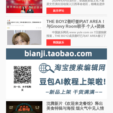
2026年8月4日至6日，全国政协送文化下基
层文艺演出活动深入江西革命老区，相继走进井
冈山、于都长征出发地、瑞金三地。由全国政协
娱乐评论
文化文史和学习委员会副主任、甘肃省政协原主
席欧阳坚率团，一
THE BOYZ善旴签约AT AREA！
与Groovy Room联手 个人+团体
活动并行
中国娱乐网讯 www yule com cn 7日据独家
报道，THE BOYZ成员善旴已与AT AREA签订了
专属合约。AT AREA是由知名制作人组合
韩国娱乐
Groovy Room创立的hip-hop厂牌，旗下拥有多
位实力派音乐人，在韩
沈腾新片《欢迎来龙餐馆》释出
美食特辑与海报 烟火气中见人情