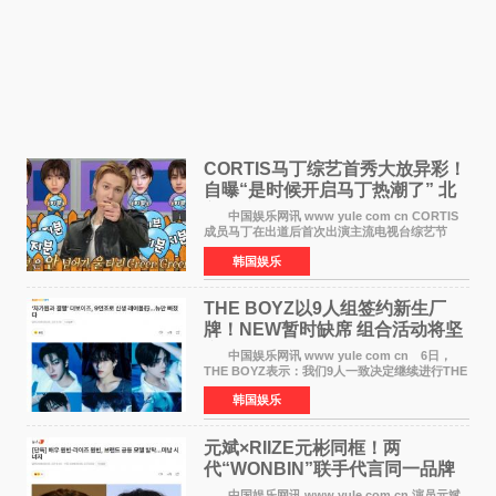
CORTIS马丁综艺首秀大放异彩！
自曝“是时候开启马丁热潮了” 北
美巡演火热进行中
中国娱乐网讯 www yule com cn CORTIS
成员马丁在出道后首次出演主流电视台综艺节
目，展现了多才多艺的魅力。 马丁出演了5日
韩国娱乐
播出的MBC《Radio Star》Fashion与Passion
之间，I&lsquo;m
THE BOYZ以9人组签约新生厂
牌！NEW暂时缺席 组合活动将坚
定不移继续
中国娱乐网讯 www yule com cn 6日，
THE BOYZ表示：我们9人一致决定继续进行THE
BOYZ组合活动，并且已经完成了组合团体活动
韩国娱乐
签约。目前正在新生厂牌下进行活动准备。尚未
离开THE BOYZ原所
元斌×RIIZE元彬同框！两
代“WONBIN”联手代言同一品牌
颜值天花板合体
中国娱乐网讯 www yule com cn 演员元斌