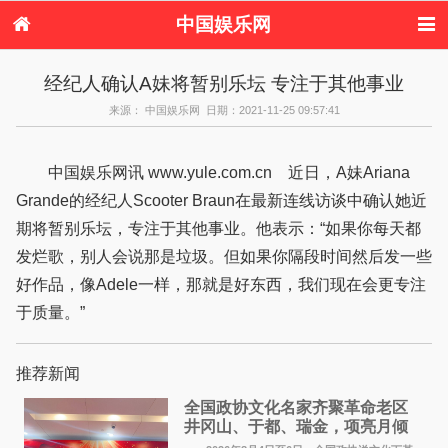
中国娱乐网
首页
新闻
女性
内地娱乐
经纪人确认A妹将暂别乐坛 专注于其他事业
港台娱乐
日本娱乐
韩国娱乐
欧美娱乐
来源： 中国娱乐网 日期：2021-11-25 09:57:41
体育花边
音乐新闻
影视新闻
内地明星八卦
港台明星八卦
日本韩国明星
欧美明星八卦
娱乐评论
八卦
中国娱乐网讯 www.yule.com.cn 近日，A妹Ariana
Grande的经纪人Scooter Braun在最新连线访谈中确认她近
期将暂别乐坛，专注于其他事业。他表示：“如果你每天都
发烂歌，别人会说那是垃圾。但如果你隔段时间然后发一些
好作品，像Adele一样，那就是好东西，我们现在会更专注
于质量。”
推荐新闻
全国政协文化名家齐聚革命老区
井冈山、于都、瑞金，项亮月倾
情献唱《桃花谣》致敬红色沃土