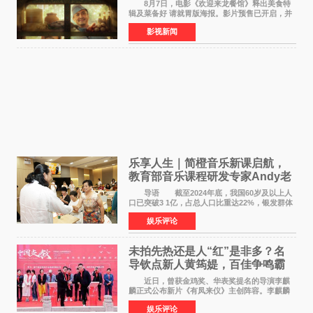
温暖
8月7日，电影《欢迎来龙餐馆》释出美食特
辑及菜备好 请就胃版海报。影片预售已开启，并
将于8月8日至10日14:00-21:00举行全国超前点
影视新闻
映。电影《欢迎来龙餐馆》作为战争美食喜剧大
片，讲述了中国
乐享人生｜简橙音乐新课启航，
教育部音乐课程研发专家Andy老
师重磅入驻领航银龄琴声
导语 截至2024年底，我国60岁及以上人
口已突破3 1亿，占总人口比重达22%，银发群体
的精神文化需求日益凸显。2024年1月，国务院办
娱乐评论
公厅印发《关于发展银发经济增进老年人福祉的
意见》——这是
未拍先热还是人“红”是非多？名
导钦点新人黄筠媞，百佳争鸣霸
气回应
近日，曾获金鸡奖、华表奖提名的导演李麒
麟正式公布新片《有凤来仪》主创阵容。李麒麟
早年凭电影《华容道》获得金鸡奖、华表奖提
娱乐评论
名，此后长期参与国内外电影制作，其担任制片