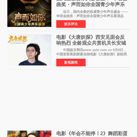
曲奖・声而如你全国青少年声乐
展演” 正式启幕，阿沁出任明星总
近日，国内全新的权威青少年声乐盛会 ——
评审
华语金曲奖・声而如你全国青少年声乐展演品
牌，在湖南长沙隆重举行官宣，国内又一高规格
娱乐评论
青少年声乐赛事全面启航。 本赛事由寰宇声
扬联合华语金曲
电影《大唐妖探》西安见面会反
响热烈 全龄观众共赏机关长安城
中国娱乐网讯www yule com cn 8月8日，
中国首部喜剧探案动画电影《大唐妖探》剧组亮
相西安，举办线下见面会活动。导演程腾、联合
影视新闻
导演黄珉、总制片人曹紫建、制片人李莹莹、领
衔声音出演雷淞然
电影《年会不能停！2》舞蹈彩蛋