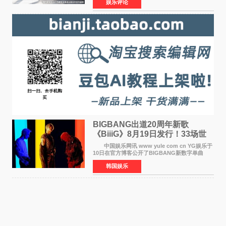
娱乐评论
&CEO 深圳市微短剧产业协会会长汪祥斌先生、
光明区文化广电旅
BIGBANG出道20周年新歌
《BiiiG》8月19日发行！33场世
界巡演同步启航
中国娱乐网讯 www yule com cn YG娱乐于
10日在官方博客公开了BIGBANG新数字单曲
《BiiiG》的海报，宣布新歌将于8月19日——组
韩国娱乐
合出道20周年纪念日正式发行。歌名取自意为"巨
大""宏大"的"BIG"