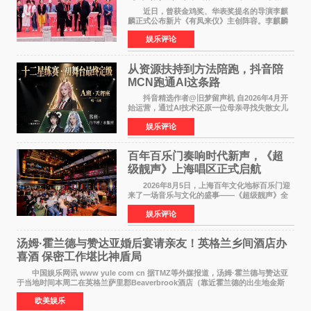
气回应
近日，曾获金鸡奖、华表奖提名的导演李麒
麟正式公布新片《有凤来仪》主创阵容。李麒麟
早年凭电影《华容道》获得金鸡奖、华表奖提
娱乐评论
名，此后长期参与国内外电影制作，其担任制片
人参与的作品亦曾
从资源扶持到方法陪跑，抖音陪
MCN跑通AI这条路
抖音精选作者@旧梦留声机 自2026年4月开
始运营，通过AI技术还原一位母亲寻找失散女儿
的故事，凭借强情感表达获得大量用户关注，发
娱乐评论
布仅21小时便获得超1亿曝光、超1000万互动。
此后，账号持续沿
百年百乐门奏响时代新声，《超
级靓声》上海唱区正式启航
2026年8月5日，上海百年文化地标百乐门迎
来了一场音乐与文化的盛事——《超级靓声》全
国励志音乐公益节目上海唱区新闻发布会暨启动
娱乐评论
仪式在此隆重举行。各界领导、嘉宾与媒体朋友
齐聚一堂，共同
汤姆·霍兰德与赞达亚婚后宴请亲友！英格兰乡间酒店办
喜酒 保密工作堪比神盾局
中国娱乐网讯 www yule com cn 据TMZ等外媒报道，汤姆·霍兰德与赞达亚
于当地时间本周二在英格兰萨里郡Beaverbrook酒店（靠近霍兰德的出生地金斯
顿）举办婚宴，邀请家人与朋友们喝喜酒，庆祝
欧美娱乐