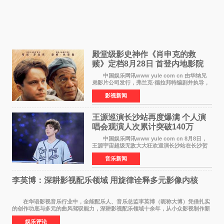
殿堂级影史神作《肖申克的救
赎》定档8月28日 首登内地影院
中国娱乐网讯www yule com cn 由华纳兄
弟影片公司发行，弗兰克·德拉邦特编剧并执导，
蒂姆·罗宾斯、摩根·弗里曼主演的影史传世经典
影视新闻
《肖申克的救赎》（The Shawshank
Redemption）今日发布
王源巡演长沙站再度爆满 个人演
唱会观演人次累计突破140万
中国娱乐网讯www yule com cn 8月8日，
王源宇宙超级无敌大大狂欢巡演长沙站在长沙贺
龙体育场唱响，这也是王源个人巡演首次登陆长
音乐新闻
沙。十年前，王源曾在这座熟悉的城市举办16岁
生日会，从当初的
李英博：深耕影视配乐领域 用旋律诠释多元影像内核
在华语影视音乐行业中，全能配乐人、音乐总监李英博（昵称大博）凭借扎实
的创作功底与多元的曲风驾驭能力，深耕影视配乐领域十余年，从小众影视制作新
人成长为横跨主旋律电影、动画番剧、网剧
娱乐评论