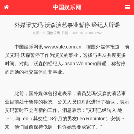
中国娱乐网
首页
新闻
女性
内地娱乐
外媒曝艾玛·沃森演艺事业暂停 经纪人辟谣
港台娱乐
日本娱乐
韩国娱乐
欧美娱乐
来源： 中国娱乐网 日期：2021-02-26 09:08:52
体育花边
音乐新闻
影视新闻
内地明星八卦
港台明星八卦
日本韩国明星
欧美明星八卦
娱乐评论
中国娱乐网讯 www.yule.com.cn 据国外媒体报道，演
八卦
员艾玛·沃森暂停了作为演员的事业，选择与男友共度更多
时间。对此，沃森的经纪人Jason Weinberg辟谣，称暂停
的是她的社交媒体而非事业。
此前，国外媒体曾报道表示，演员艾玛·沃森的演艺事
业目前处于暂停的状态，公关人员也对此进行了确认，表示
艾玛暂时不会有新的工作。消息表示：“艾玛已经转入‘地
下’，与Leo（其交往18个月的男友Leo Robinton）安顿下
来，他们目前保持低调，也许她想要成家了。”