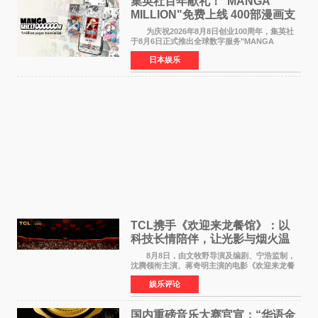
集英社百年献礼！"MANGA
MILLION"免费上线 400部漫画支
援逾百种语言
为庆祝2026年8月8日创业100周年，集英社
于8月6日正式推出全球数字服务"MANGA
MILLION"，无需注册即可免费阅读近400部漫画
日本娱乐
作品，总量达100万页，翻译成100多种语言面向
全球读者开放。该服务预
TCL携手《欢迎来龙餐馆》：以
科技长情陪伴，让光影与烟火温
暖生活
8月8日，由文牧野导演及编剧、宁浩监制，
沈腾领衔主演、蒋奇明主演的电影《欢迎来龙餐
馆》在上海超前点映，主创团队携影片亮相与观
娱乐评论
众提前见面。TCL作为本片独家合作伙伴，在路
演现场设置品牌互
国内重磅音乐大赛官宣：“华语金