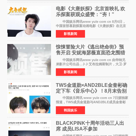
电影《大唐妖探》北京首映礼 欢
乐探案获观众盛赞：“夯！”
中国娱乐网讯www yule com cn 8月6日，
中国首部喜剧探案动画电影《大唐妖探》在北京
举办电影首映礼。导演程腾、联合导演黄珉、总
影视新闻
制片人曹紫建、制片人李莹莹，配音导演张喆，
对白指导程寅，领
惊悚冒险大片《逃出绝命街》预
售开启 安妮海瑟薇直面恐龙围猎
中国娱乐网讯www yule com cn 由华纳兄
弟影片公司出品，J·J·艾布拉姆斯制片，大卫·罗
伯特·米切尔执导，好莱坞巨星安妮·海瑟薇和伊万
影视新闻
·麦克格雷格领衔主演的2026暑期惊悚冒险大片
《逃出绝
TWS金道勋×AND2BLE金奎彬确
定下车《音乐中心》！8月末告别
MC席位
中国娱乐网讯 www yule com cn 7日据独家
报道，TWS成员金道勋与AND2BLE成员金奎彬
将于8月离开《音乐中心》MC的位置。 金道
韩国娱乐
勋与金奎彬于去年3月与H2H A-NA一起被选为
《音乐中心》MC，约1
BLACKPINK十周年活动三人出
席 成员LISA不参加