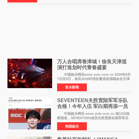
万人合唱席卷津城！徐良天津巡
演打造划时代青春盛宴
中国娱乐网讯www yule com cn 2026年8月
7日至9日，徐良2026时间折叠巡回演唱会在天津
连续举办三场演出。整场演出凭借扎实的音乐内
音乐新闻
容、有温度的舞台叙事与充满巧思的现场设计，
为天津本地及专
SEVENTEEN夫胜宽陆军军乐队
合格！今年入伍 军白期再添一员
中国娱乐网讯 www yule com cn 据10日独
家报道，SEVENTEEN成员夫胜宽报名陆军军乐
队并合格，预计将于今年入伍，成为组合中又一
韩国娱乐
位履行国防义务的成员。 目前SEVENTEEN
正全面进入军白期—