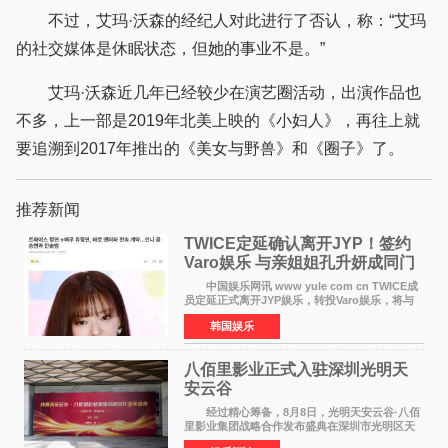
不过，艾玛·沃森的经纪人对此进行了否认，称：“艾玛
的社交媒体是休眠状态，但她的事业不是。”
艾玛·沃森近几年已经较少在演艺圈活动，出演作品也
不多，上一部是2019年北美上映的《小妇人》，再往上就
要追溯到2017年推出的《美女与野兽》和《圈子》了。
推荐新闻
TWICE定延确认离开JYP！签约
Varo娱乐 与亲姐姐孔升妍成同门
中国娱乐网讯 www yule com cn TWICE成
员定延正式离开JYP娱乐，转投Varo娱乐，将与
亲姐姐孔升妍成为同门。 Varo娱乐于10日通
韩国娱乐
过官方SNS宣布："能与拥有多彩魅力和无限潜力
的俞定延结下珍贵
八佰里影业正式入驻深圳光明天
安云谷
经过精心筹备，8月8日，光明天安云谷·八佰
里影业集团战略合作发布盛典在深圳市光明区天
安云谷盛大举行，来自DataEye剧查查创始人