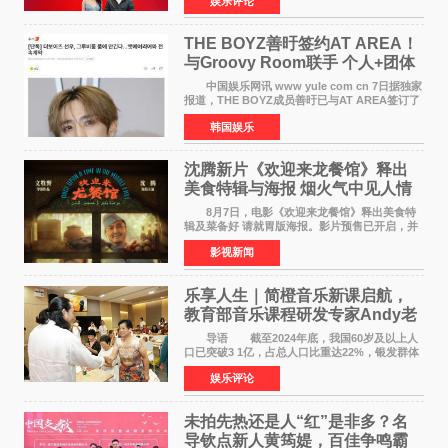
娱乐评论
文化文史和学习委员会副主任、甘肃省政协原主
席欧阳坚率团，一
THE BOYZ善旴签约AT AREA！
与Groovy Room联手 个人+团体
活动并行
中国娱乐网讯 www yule com cn 7日据独家
报道，THE BOYZ成员善旴已与AT AREA签订了
专属合约。AT AREA是由知名制作人组合
韩国娱乐
Groovy Room创立的hip-hop厂牌，旗下拥有多
位实力派音乐人，在韩
沈腾新片《欢迎来龙餐馆》释出
美食特辑与海报 烟火气中见人情
温暖
8月7日，电影《欢迎来龙餐馆》释出美食特
辑及菜备好 请就胃版海报。影片预售已开启，并
将于8月8日至10日14:00-21:00举行全国超前点
影视新闻
映。电影《欢迎来龙餐馆》作为战争美食喜剧大
片，讲述了中国
乐享人生｜简橙音乐新课启航，
教育部音乐课程研发专家Andy老
师重磅入驻领航银龄琴声
导语 截至2024年底，我国60岁及以上人
口已突破3 1亿，占总人口比重达22%，银发群体
的精神文化需求日益凸显。2024年1月，国务院办
娱乐评论
公厅印发《关于发展银发经济增进老年人福祉的
意见》——这是
未拍先热还是人“红”是非多？名
导钦点新人黄筠媞，百佳争鸣霸