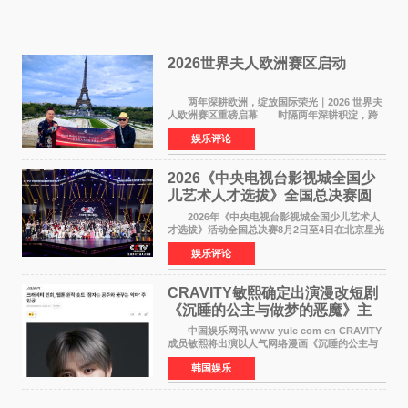
2026世界夫人欧洲赛区启动
两年深耕欧洲，绽放国际荣光｜2026 世界夫
人欧洲赛区重磅启幕 时隔两年深耕积淀，跨
越多国文化游学！伴随着国际影响力持续攀升，
娱乐评论
2026 世界夫人欧洲赛区正式全面启动。本次赛区
落地，是世
2026《中央电视台影视城全国少
儿艺术人才选拔》全国总决赛圆
满落幕
2026年《中央电视台影视城全国少儿艺术人
才选拔》活动全国总决赛8月2日至4日在北京星光
影视园成功举办！ 活动于8月2日迎来全国总
娱乐评论
决赛的盛大开幕。一年一度的该项活动依然延续
着经典的四大板
CRAVITY敏熙确定出演漫改短剧
《沉睡的公主与做梦的恶魔》主
人公
中国娱乐网讯 www yule com cn CRAVITY
成员敏熙将出演以人气网络漫画《沉睡的公主与
做梦的恶魔》为原作的短剧，担任主人公。
韩国娱乐
该短剧讲述了一直照顾陷入沉睡状态女友的吴
敏，在夜空中看