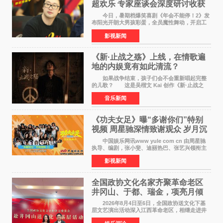
超欢乐 专家座谈会深度研讨收获
满满
今日，暑期档爆笑喜剧《年会不能停！2》发
布阳光开朗大男孩彩蛋，全员魔性舞动，开启工
位狂欢模式。影片于昨日同步举办专家座谈会，
影视新闻
导演董润年、总制片人应萝佳出席现场，与一众
业内、学界专家
《新·止战之殇》上线，在情歌遍
地的内娱竟有如此清流？
如果战争结束，孩子们会不会重新唱起完整
的儿歌？ 这是吴楷文 Kai 创作《新·止战之
殇》时最初的想法。 从伊朗相关冲突引发的
音乐新闻
地区局势，到世界各地仍在发生的动荡与不安，
战争从来不只
《功夫女足》曝“多谢你们”特别
视频 周星驰深情致谢观众 岁月沉
淀不灭初心
中国娱乐网讯www yule com cn 由周星驰
执导、编剧，张小斐、迪丽热巴、张艺兴领衔主
演，刘嘉玲、佐藤健特别出演，艾米、雪野、蔡
影视新闻
思贝、胡予安、倪好特别介绍的喜剧电影《功夫
女足》释出多谢你
全国政协文化名家齐聚革命老区
井冈山、于都、瑞金，项亮月倾
情献唱《桃花谣》致敬红色沃土
2026年8月4日至6日，全国政协送文化下基
层文艺演出活动深入江西革命老区，相继走进井
冈山、于都长征出发地、瑞金三地。由全国政协