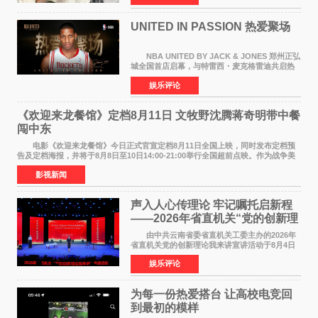
持续衰退，最
UNITED IN PASSION 热爱聚场
NBA UNITED BY JACK & JONES 郑州正弘
城全国首店启幕，与特雷西・麦克格雷迪共启热
爱 2026 年7 月21 日，
娱乐评论
NBAUNITEDBYJACK&JONES 全国首店，于郑
州正弘城正式启幕。NBA 传奇球星
《欢迎来龙餐馆》定档8月11日 文牧野沈腾蒋奇明带中餐
闯中东
电影《欢迎来龙餐馆》今日正式官宣定档8月11日全国上映，同时发布定档预
告及定档海报，并将于8月8日至10日14:00-21:00举行全国超前点映。作为战争美
食大片，影片讲述的是中国厨师徐福（沈腾
影视新闻
声入人心传理论 牢记嘱托启新程
——2026年省直机关“党的创新理
论我来讲”宣讲活动圆满落幕
由中共云南省委省直机关工委主办的2026年
省直机关党的创新理论我来讲宣讲活动于8月4日
至5日在昆明举办。活动以 "牢记嘱托 感恩奋进
娱乐评论
开创云南发展新局面 "为主题，坚持以新时代中国
特色社会主义
为每一份热爱搭台 让高校电竞回
到最初的模样