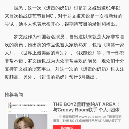
据悉，这一次《进击的奶奶》也是罗文姬出道61年以
来首次挑战综艺节目MC，对于罗文姬来说是一次很新鲜的
尝试，她本人也表示很开心，很期待节目的录制和播出。
罗文姬作为韩国著名演员，自出道以来就是大家非常喜
欢的演员，她出演的作品也被大家所熟知，包括《搞笑一家
人》、《世界上最美丽的离别》，《我能说》等，每一部都
非常不错，罗文姬也成为大众非常喜欢的演员，观众们十分
支持罗文姬的演艺事业，对这一次的《进击的奶奶》也关注
度颇高。另外，《进击的奶奶》预计3月播出 。
推荐新闻
THE BOYZ善旴签约AT AREA！
与Groovy Room联手 个人+团体
活动并行
中国娱乐网讯 www yule com cn 7日据独家
报道，THE BOYZ成员善旴已与AT AREA签订了
专属合约。AT AREA是由知名制作人组合
韩国娱乐
Groovy Room创立的hip-hop厂牌，旗下拥有多