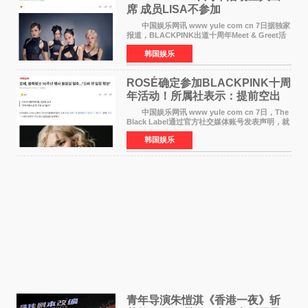
席 成员LISA不参加
中国娱乐网讯 www yule com cn 7日据独家
报道，BLACKPINK出道十周年Meet & Greet活
动将由智秀、ROS&Eacute;、JENNIE出席，
韩国娱乐
LISA将缺席。 此前BLACKPINK所属社YG并
未为组合出道十周年做
ROSÉ确定参加BLACKPINK十周
年活动！所属社表示：提前空出
了时间
中国娱乐网讯 www yule com cn 7日，The
Black Label通过官方社交媒体账号发表声明，就
近期网络上关于ROS&Eacute;个人行程及是否参
韩国娱乐
加BLACKPINK出道纪念活动的种种猜测作出正
式回应。 Th
青年导演朱愷淇《香港一夜》斩