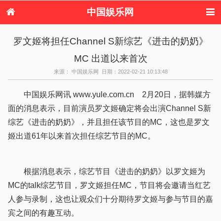
中国娱乐网
首页
新闻
女性
内地娱乐
罗文姬将担任Channel S新综艺《进击的奶奶》
港台娱乐
日本娱乐
韩国娱乐
欧美娱乐
MC 出道以来首次
体育花边
音乐新闻
影视新闻
内地明星八卦
港台明星八卦
日本韩国明星
欧美明星八卦
娱乐评论
来源： 中国娱乐网 日期：2022-02-21 10:13:48
八卦
中国娱乐网讯 www.yule.com.cn 2月20日，据韩媒方
面的消息表示，目前演员罗文姬确定将会出演Channel S新
综艺《进击的奶奶》，并且担任该节目的MC，这也是罗文
姬出道61年以来首次担任综艺节目的MC。
根据消息表示，综艺节目《进击的奶奶》以罗文姬为
MC的talk综艺节目，罗文姬担任MC，节目将会邀请当红艺
人参与录制，这也让观众们十分期待罗文姬与参与节目的嘉
宾之间的有趣互动。