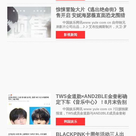
对白指导程寅，领
惊悚冒险大片《逃出绝命街》预
售开启 安妮海瑟薇直面恐龙围猎
中国娱乐网讯www yule com cn 由华纳兄
弟影片公司出品，J·J·艾布拉姆斯制片，大卫·罗
伯特·米切尔执导，好莱坞巨星安妮·海瑟薇和伊万
影视新闻
·麦克格雷格领衔主演的2026暑期惊悚冒险大片
《逃出绝
TWS金道勋×AND2BLE金奎彬确
定下车《音乐中心》！8月末告别
MC席位
中国娱乐网讯 www yule com cn 7日据独家
报道，TWS成员金道勋与AND2BLE成员金奎彬
将于8月离开《音乐中心》MC的位置。 金道
韩国娱乐
勋与金奎彬于去年3月与H2H A-NA一起被选为
《音乐中心》MC，约1
BLACKPINK十周年活动三人出