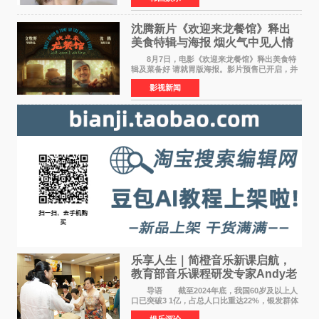
位实力派音乐人，在韩
沈腾新片《欢迎来龙餐馆》释出
美食特辑与海报 烟火气中见人情
温暖
8月7日，电影《欢迎来龙餐馆》释出美食特
辑及菜备好 请就胃版海报。影片预售已开启，并
将于8月8日至10日14:00-21:00举行全国超前点
影视新闻
映。电影《欢迎来龙餐馆》作为战争美食喜剧大
片，讲述了中国
乐享人生｜简橙音乐新课启航，
教育部音乐课程研发专家Andy老
师重磅入驻领航银龄琴声
导语 截至2024年底，我国60岁及以上人
口已突破3 1亿，占总人口比重达22%，银发群体
的精神文化需求日益凸显。2024年1月，国务院办