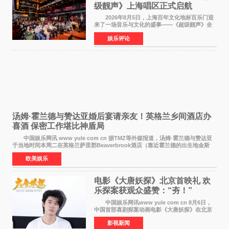
级靓声》上海唱区正式启航
2026年8月5日，上海百年文化地标百乐门迎
来了一场音乐与文化的盛事——《超级靓声》全
国励志音乐公益节目上海唱区新闻发布会暨启动
娱乐评论
仪式在此隆重举行。各界领导、嘉宾与媒体朋友
齐聚一堂，共同
汤姆·霍兰德与赞达亚婚后宴请亲友！英格兰乡间酒店办
喜酒 保密工作堪比神盾局
中国娱乐网讯 www yule com cn 据TMZ等外媒报道，汤姆·霍兰德与赞达亚
于当地时间本周二在英格兰萨里郡Beaverbrook酒店（靠近霍兰德的出生地金斯
顿）举办婚宴，邀请家人与朋友们喝喜酒，庆祝
欧美娱乐
电影《大唐妖探》北京首映礼 欢
乐探案获观众盛赞：“夯！”
中国娱乐网讯www yule com cn 8月6日，
中国首部喜剧探案动画电影《大唐妖探》在北京
举办电影首映礼。导演程腾、联合导演黄珉、总
影视新闻
制片人曹紫建、制片人李莹莹，配音导演张喆，