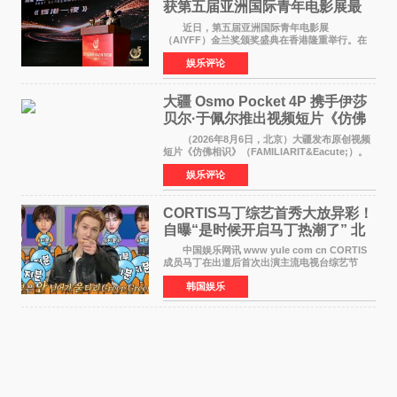
获第五届亚洲国际青年电影展最
佳剧本改编奖
近日，第五届亚洲国际青年电影展
（AIYFF）金兰奖颁奖盛典在香港隆重举行。在
这场汇聚数百位海内外电影人、文化界人士及媒
娱乐评论
体代表的亚洲青年影视盛会上，香港本土电影
《香港一夜》（Dawn in Ho
大疆 Osmo Pocket 4P 携手伊莎
贝尔·于佩尔推出视频短片《仿佛
相识》
（2026年8月6日，北京）大疆发布原创视频
短片《仿佛相识》（FAMILIARIT&Eacute;）。
视频短片由戛纳国际电影节最佳女演员伊莎贝尔·
娱乐评论
于佩尔（Isabelle Huppert）主演，全程使用大
疆首款双主摄口
CORTIS马丁综艺首秀大放异彩！
自曝“是时候开启马丁热潮了” 北
美巡演火热进行中
中国娱乐网讯 www yule com cn CORTIS
成员马丁在出道后首次出演主流电视台综艺节
目，展现了多才多艺的魅力。 马丁出演了5日
韩国娱乐
播出的MBC《Radio Star》Fashion与Passion
之间，I&lsquo;m