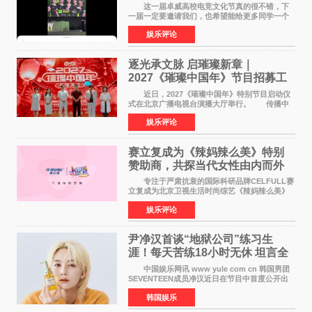
这一届卓威高校电竞文化节真的很不错，下
一届一定要邀请我们，也希望能给更多同学一个
来到现场的机会。 2026卓威高校电竞文化节
娱乐评论
已经落下帷幕，在活动结束后，仍有不少高校电
竞社负责人和现
逐光承文脉 启璀璨新章｜
2027《璀璨中国年》节目招募工
作圆满启动
近日，2027《璀璨中国年》特别节目启动仪
式在北京广播电视台演播大厅举行。 传播中
华优秀传统文化，弘扬纯正国风艺术，打造高规
娱乐评论
格、高质感、正能量的文艺盛典，是璀璨中国年
矢志不渝的初心
赛立复成为《辣妈辣么美》特别
赞助商，共探当代女性由内而外
活力美
专注于严肃抗衰的国际科研品牌CELFULL赛
立复成为北京卫视生活时尚综艺《辣妈辣么美》
的特别赞助商,明星辣妈袁咏仪倾情参与，向广大
娱乐评论
都市女性传递健康生活新主张，寄语当代女性在
家庭与自我之间
尹净汉首谈“地狱公司”练习生
涯！每天苦练18小时无休 坦言全
靠成员撑过来
中国娱乐网讯 www yule com cn 韩国男团
SEVENTEEN成员净汉近日在节目中首度公开出
道前的残酷练习生经历，并提及经纪公司Pledis
韩国娱乐
娱乐，引发广泛关注。 在8月2日播出的日本
TBS综艺节目《周