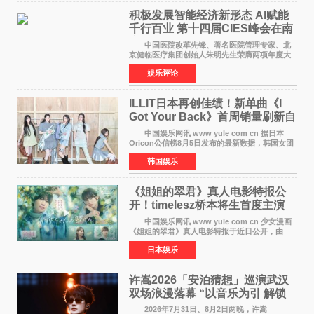
积极发展智能经济新形态 Al赋能
千行百业 第十四届CIES峰会在南
京盛大召开
中国医院改革先锋、著名医院管理专家、北
京健临医疗集团创始人朱明先生荣膺两项年度大
奖 2026年7月31日，盛夏金陵，长江之畔，
娱乐评论
以重落地·真务实·强链接为主题的2026&lsquo;人
工智能+&rsquo
ILLIT日本再创佳绩！新单曲《I
Got Your Back》首周销量刷新自
身纪录
中国娱乐网讯 www yule com cn 据日本
Oricon公信榜8月5日发布的最新数据，韩国女团
ILLIT在日本发行的第二张单曲《I Got Your
韩国娱乐
Back》首周销量达到71,009张，成功跻身最新一
期周单曲排行
《姐姐的翠君》真人电影特报公
开！timelesz桥本将生首度主演
12月4日上映
中国娱乐网讯 www yule com cn 少女漫画
《姐姐的翠君》真人电影特报于近日公开，由
timelesz成员桥本将生担任主演，这也是他首次
日本娱乐
担任电影主演，引发高度关注。 女高中生咲
苗翠（中岛瑠菜
许嵩2026「安泊猜想」巡演武汉
双场浪漫落幕 “以音乐为引 解锁
江城记忆”
2026年7月31日、8月2日两晚，许嵩