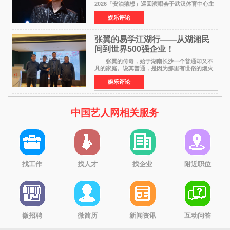
2026「安泊猜想」巡回演唱会于武汉体育中心主
体育场盛大开唱。许嵩与数万歌迷在此相聚，从
娱乐评论
浪漫惬意的舞台设计到充满诚意与惊喜的现场互
动，共同开启了一场关于
张翼的易学江湖行——从湖湘民
间到世界500强企业！
张翼的传奇，始于湖南长沙一个普通却又不
凡的家庭。说其普通，是因为那里有世俗的烟火
气；说其不凡，是因为家中有一位洞悉天地玄机
娱乐评论
的长者——他的爷爷。作为当地的风水师，爷爷
是张翼走进易学
中国艺人网相关服务
找工作
找人才
找企业
附近职位
微招聘
微简历
新闻资讯
互动问答