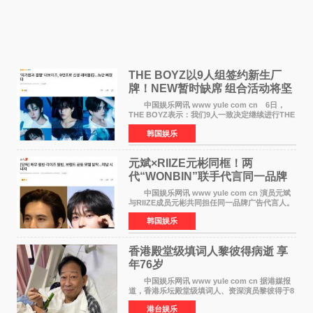
THE BOYZ以9人组签约新生厂
牌！NEW暂时缺席 组合活动将坚
定不移继续
中国娱乐网讯 www yule com cn 6日，
THE BOYZ表示：我们9人一致决定继续进行THE
BOYZ组合活动，并且已经完成了组合团体活动
韩国娱乐
签约。目前正在新生厂牌下进行活动准备。尚未
离开THE BOYZ原所
元斌×RIIZE元彬同框！两
代“WONBIN”联手代言同一品牌
颜值天花板合体
中国娱乐网讯 www yule com cn 演员元斌
与RIIZE成员元彬共同担任同一品牌广告代言人。
6日据独家报道，继演员元斌之后，RIIZE元彬最
韩国娱乐
近也被选为某在线中介平台A公司的共同广告代言
人，两人将作
香港殿堂级填词人黎彼得病逝 享
年76岁​
中国娱乐网讯 www yule com cn 据港媒报
道，香港乐坛殿堂级填词人、资深演员黎彼得于8
月5日上午因病离世，终年76岁。好友钟志光透
港台娱乐
露，黎彼得今年3月中风后便卧床休养，身体机能