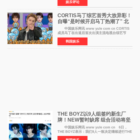
娱乐评论
于佩尔（Isabelle Huppert）主演，全程使用大
疆首款双主摄口
CORTIS马丁综艺首秀大放异彩！
自曝“是时候开启马丁热潮了” 北
美巡演火热进行中
中国娱乐网讯 www yule com cn CORTIS
成员马丁在出道后首次出演主流电视台综艺节
目，展现了多才多艺的魅力。 马丁出演了5日
韩国娱乐
播出的MBC《Radio Star》Fashion与Passion
之间，I&lsquo;m
THE BOYZ以9人组签约新生厂
牌！NEW暂时缺席 组合活动将坚
定不移继续
中国娱乐网讯 www yule com cn 6日，
THE BOYZ表示：我们9人一致决定继续进行THE
BOYZ组合活动，并且已经完成了组合团体活动
韩国娱乐