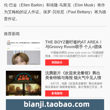
伦·巴金（Ellen Barkin）和埃隆·马斯克（Elon Musk）将作
为艾梅柏的证人作证。保罗·贝坦尼（Paul Bettany）将为德
普作证。
推荐新闻
THE BOYZ善旴签约AT AREA！
与Groovy Room联手 个人+团体
活动并行
中国娱乐网讯 www yule com cn 7日据独家
报道，THE BOYZ成员善旴已与AT AREA签订了
专属合约。AT AREA是由知名制作人组合
韩国娱乐
Groovy Room创立的hip-hop厂牌，旗下拥有多
位实力派音乐人，在韩
沈腾新片《欢迎来龙餐馆》释出
美食特辑与海报 烟火气中见人情
温暖
8月7日，电影《欢迎来龙餐馆》释出美食特
辑及菜备好 请就胃版海报。影片预售已开启，并
将于8月8日至10日14:00-21:00举行全国超前点
影视新闻
映。电影《欢迎来龙餐馆》作为战争美食喜剧大
片，讲述了中国