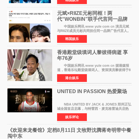
签约。目前正在新生厂牌下进行活动准备。尚未
离开THE BOYZ原所
元斌×RIIZE元彬同框！两
代“WONBIN”联手代言同一品牌
颜值天花板合体
中国娱乐网讯 www yule com cn 演员元斌
与RIIZE成员元彬共同担任同一品牌广告代言人。
6日据独家报道，继演员元斌之后，RIIZE元彬最
韩国娱乐
近也被选为某在线中介平台A公司的共同广告代言
人，两人将作
香港殿堂级填词人黎彼得病逝 享
年76岁​
中国娱乐网讯 www yule com cn 据港媒报
道，香港乐坛殿堂级填词人、资深演员黎彼得于8
月5日上午因病离世，终年76岁。好友钟志光透
港台娱乐
露，黎彼得今年3月中风后便卧床休养，身体机能
持续衰退，最
UNITED IN PASSION 热爱聚场
NBA UNITED BY JACK & JONES 郑州正弘
城全国首店启幕，与特雷西・麦克格雷迪共启热
爱 2026 年7 月21 日，
娱乐评论
NBAUNITEDBYJACK&JONES 全国首店，于郑
州正弘城正式启幕。NBA 传奇球星
《欢迎来龙餐馆》定档8月11日 文牧野沈腾蒋奇明带中餐
闯中东