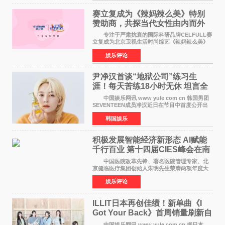
赛立复成为《辣妈辣么美》特别
赞助商，共探当代女性由内而外
活力美
专注于严肃抗衰的国际科研品牌CELFULL赛
立复成为北京卫视生活时尚综艺《辣妈辣么美》
的特别赞助商,明星辣妈袁咏仪倾情参与，向广大
娱乐评论
都市女性传递健康生活新主张，寄语当代女性在
家庭与自我之间
尹净汉首谈“地狱公司”练习生
涯！每天苦练18小时无休 坦言全
靠成员撑过来
中国娱乐网讯 www yule com cn 韩国男团
SEVENTEEN成员净汉近日在节目中首度公开出
道前的残酷练习生经历，并提及经纪公司Pledis
韩国娱乐
娱乐，引发广泛关注。 在8月2日播出的日本
TBS综艺节目《周
积极发展智能经济新形态 Al赋能
千行百业 第十四届CIES峰会在南
京盛大召开
中国医院改革先锋、著名医院管理专家、北
京健临医疗集团创始人朱明先生荣膺两项年度大
奖 2026年7月31日，盛夏金陵，长江之畔，
娱乐评论
以重落地·真务实·强链接为主题的2026&lsquo;人
工智能+&rsquo
ILLIT日本再创佳绩！新单曲《I
Got Your Back》首周销量刷新自
身纪录
中国娱乐网讯 www yule com cn 据日本