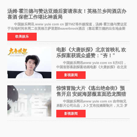
汤姆·霍兰德与赞达亚婚后宴请亲友！英格兰乡间酒店办
喜酒 保密工作堪比神盾局
中国娱乐网讯 www yule com cn 据TMZ等外媒报道，汤姆·霍兰德与赞达亚
于当地时间本周二在英格兰萨里郡Beaverbrook酒店（靠近霍兰德的出生地金斯
顿）举办婚宴，邀请家人与朋友们喝喜酒，庆祝
欧美娱乐
电影《大唐妖探》北京首映礼 欢
乐探案获观众盛赞：“夯！”
中国娱乐网讯www yule com cn 8月6日，
中国首部喜剧探案动画电影《大唐妖探》在北京
举办电影首映礼。导演程腾、联合导演黄珉、总
影视新闻
制片人曹紫建、制片人李莹莹，配音导演张喆，
对白指导程寅，领
惊悚冒险大片《逃出绝命街》预
售开启 安妮海瑟薇直面恐龙围猎
中国娱乐网讯www yule com cn 由华纳兄
弟影片公司出品，J·J·艾布拉姆斯制片，大卫·罗
伯特·米切尔执导，好莱坞巨星安妮·海瑟薇和伊万
影视新闻
·麦克格雷格领衔主演的2026暑期惊悚冒险大片
《逃出绝