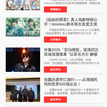
Oricon公信榜8月5日发布的最新数据，韩国女团
ILLIT在日本发行的第二张单曲《I Got Your
韩国娱乐
Back》首周销量达到71,009张，成功跻身最新一
期周单曲排行
《姐姐的翠君》真人电影特报公
开！timelesz桥本将生首度主演
12月4日上映
中国娱乐网讯 www yule com cn 少女漫画
《姐姐的翠君》真人电影特报于近日公开，由
timelesz成员桥本将生担任主演，这也是他首次
日本娱乐
担任电影主演，引发高度关注。 女高中生咲
苗翠（中岛瑠菜
许嵩2026「安泊猜想」巡演武汉
双场浪漫落幕 “以音乐为引 解锁
江城记忆”
2026年7月31日、8月2日两晚，许嵩
2026「安泊猜想」巡回演唱会于武汉体育中心主
体育场盛大开唱。许嵩与数万歌迷在此相聚，从
娱乐评论
浪漫惬意的舞台设计到充满诚意与惊喜的现场互
动，共同开启了一场关于
张翼的易学江湖行——从湖湘民
间到世界500强企业！
张翼的传奇，始于湖南长沙一个普通却又不
凡的家庭。说其普通，是因为那里有世俗的烟火
气；说其不凡，是因为家中有一位洞悉天地玄机
娱乐评论
的长者——他的爷爷。作为当地的风水师，爷爷
是张翼走进易学