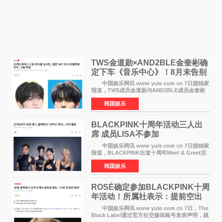
TWS金道勋×AND2BLE金奎彬确
定下车《音乐中心》！8月末告别
MC席位
中国娱乐网讯 www yule com cn 7日据独家
报道，TWS成员金道勋与AND2BLE成员金奎彬
将于8月离开《音乐中心》MC的位置。 金道
韩国娱乐
勋与金奎彬于去年3月与H2H A-NA一起被选为
《音乐中心》MC，约1
BLACKPINK十周年活动三人出
席 成员LISA不参加
中国娱乐网讯 www yule com cn 7日据独家
报道，BLACKPINK出道十周年Meet & Greet活
动将由智秀、ROS&Eacute;、JENNIE出席，
韩国娱乐
LISA将缺席。 此前BLACKPINK所属社YG并
未为组合出道十周年做
ROSÉ确定参加BLACKPINK十周
年活动！所属社表示：提前空出
了时间
中国娱乐网讯 www yule com cn 7日，The
Black Label通过官方社交媒体账号发表声明，就