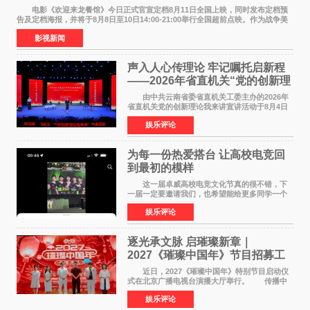
电影《欢迎来龙餐馆》今日正式官宣定档8月11日全国上映，同时发布定档预
告及定档海报，并将于8月8日至10日14:00-21:00举行全国超前点映。作为战争美
食大片，影片讲述的是中国厨师徐福（沈腾
影视新闻
声入人心传理论 牢记嘱托启新程
——2026年省直机关“党的创新理
论我来讲”宣讲活动圆满落幕
由中共云南省委省直机关工委主办的2026年
省直机关党的创新理论我来讲宣讲活动于8月4日
至5日在昆明举办。活动以 "牢记嘱托 感恩奋进
娱乐评论
开创云南发展新局面 "为主题，坚持以新时代中国
特色社会主义
为每一份热爱搭台 让高校电竞回
到最初的模样
这一届卓威高校电竞文化节真的很不错，下
一届一定要邀请我们，也希望能给更多同学一个
来到现场的机会。 2026卓威高校电竞文化节
娱乐评论
已经落下帷幕，在活动结束后，仍有不少高校电
竞社负责人和现
逐光承文脉 启璀璨新章｜
2027《璀璨中国年》节目招募工
作圆满启动
近日，2027《璀璨中国年》特别节目启动仪
式在北京广播电视台演播大厅举行。 传播中
华优秀传统文化，弘扬纯正国风艺术，打造高规
娱乐评论
格、高质感、正能量的文艺盛典，是璀璨中国年
矢志不渝的初心