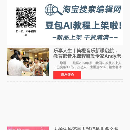
乐享人生｜简橙音乐新课启航，
教育部音乐课程研发专家Andy老
师重磅入驻领航银龄琴声
导语 截至2024年底，我国60岁及以上人
口已突破3 1亿，占总人口比重达22%，银发群体
的精神文化需求日益凸显。2024年1月，国务院办
娱乐评论
公厅印发《关于发展银发经济增进老年人福祉的
意见》——这是
未拍先热还是人“红”是非多？名