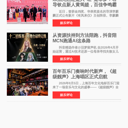
导钦点新人黄筠媞，百佳争鸣霸
气回应
近日，曾获金鸡奖、华表奖提名的导演李麒
麟正式公布新片《有凤来仪》主创阵容。李麒麟
早年凭电影《华容道》获得金鸡奖、华表奖提
娱乐评论
名，此后长期参与国内外电影制作，其担任制片
人参与的作品亦曾
从资源扶持到方法陪跑，抖音陪
MCN跑通AI这条路
抖音精选作者@旧梦留声机 自2026年4月开
始运营，通过AI技术还原一位母亲寻找失散女儿
的故事，凭借强情感表达获得大量用户关注，发
娱乐评论
布仅21小时便获得超1亿曝光、超1000万互动。
此后，账号持续沿
百年百乐门奏响时代新声，《超
级靓声》上海唱区正式启航
2026年8月5日，上海百年文化地标百乐门迎
来了一场音乐与文化的盛事——《超级靓声》全
国励志音乐公益节目上海唱区新闻发布会暨启动
娱乐评论
仪式在此隆重举行。各界领导、嘉宾与媒体朋友
齐聚一堂，共同