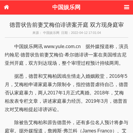
中国娱乐网
首页
新闻
女性
内地娱乐
德普状告前妻艾梅伯诽谤案开庭 双方现身庭审
港台娱乐
日本娱乐
韩国娱乐
欧美娱乐
来源： 中国娱乐网 日期：2022-04-12 17:01:04
体育花边
音乐新闻
影视新闻
内地明星八卦
港台明星八卦
日本韩国明星
欧美明星八卦
娱乐评论
中国娱乐网讯 www.yule.com.cn 据外媒报道称，演员
八卦
约翰尼·德普状告前妻艾梅伯·希尔德诽谤一案在美国维吉尼
亚州开庭，双方到达现场，整个审理过程预计持续两周。
据悉，德普和艾梅柏因戏生情走入婚姻殿堂，2016年5
月，艾梅柏申请家庭暴力限制令，指控德普虐待自己，德普
否认家庭暴力，两人2017年1月正式离婚。2018年，艾梅
柏发表专栏文章，讲述家庭暴力经历。2019年3月，德普首
次对艾梅柏提起诽谤诉讼。
除被告艾梅柏和原告德普外，还有多位名人预计将参与
庭审。据外媒报道，詹姆斯·弗兰科（James Franco）、艾