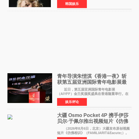
近期网络上关于ROS&Eacute;个人行程及是否参
韩国娱乐
加BLACKPINK出道纪念活动的种种猜测作出正
式回应。 Th
青年导演朱愷淇《香港一夜》斩
获第五届亚洲国际青年电影展最
佳剧本改编奖
近日，第五届亚洲国际青年电影展
（AIYFF）金兰奖颁奖盛典在香港隆重举行。在
这场汇聚数百位海内外电影人、文化界人士及媒
娱乐评论
体代表的亚洲青年影视盛会上，香港本土电影
《香港一夜》（Dawn in Ho
大疆 Osmo Pocket 4P 携手伊莎
贝尔·于佩尔推出视频短片《仿佛
相识》
（2026年8月6日，北京）大疆发布原创视频
短片《仿佛相识》（FAMILIARIT&Eacute;）。
视频短片由戛纳国际电影节最佳女演员伊莎贝尔·