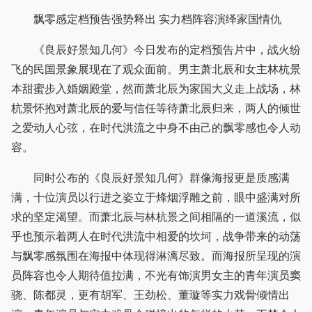
飘零感定档预告强势释出 实力档阵容演绎家国情仇
《良辰好景知几何》今日发布的定档预告片中，战火纷
飞的民国景象展现在了观众面前。男主萧北辰和女主林杭景
本甜蜜步入婚姻殿堂，然而萧北辰为家国大义走上战场，林
杭景怀抱对萧北辰的爱与信任等待萧北辰归来，两人的倾世
之爱动人心弦，在时代洪流之中身不由己的飘零感也令人动
容。
同时公布的《良辰好景知几何》群像海报更是质感满
满，十位演员以行进之姿立于烽烟浮雕之前，眼中盛满对所
求的坚定渴望。而萧北辰与林杭景之间相隔的一道溪流，似
乎也预示着两人在时代洪流中相爱的坎坷，战争带来的动荡
与飘零感氛围在海报中体现得淋漓尽致。而海报所呈现的演
员阵容也令人期待值拉满，不光有饰演男女主的青年演员窦
骁、陈都灵，更有胡军、王劲松、董璇等实力戏骨倾情出