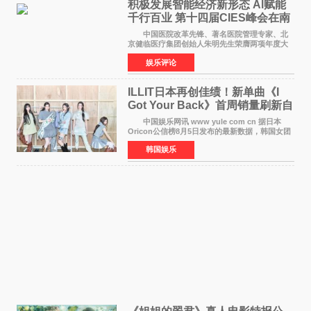
积极发展智能经济新形态 Al赋能
千行百业 第十四届CIES峰会在南
京盛大召开
中国医院改革先锋、著名医院管理专家、北
京健临医疗集团创始人朱明先生荣膺两项年度大
奖 2026年7月31日，盛夏金陵，长江之畔，
娱乐评论
以重落地·真务实·强链接为主题的2026&lsquo;人
工智能+&rsquo
ILLIT日本再创佳绩！新单曲《I
Got Your Back》首周销量刷新自
身纪录
中国娱乐网讯 www yule com cn 据日本
Oricon公信榜8月5日发布的最新数据，韩国女团
ILLIT在日本发行的第二张单曲《I Got Your
韩国娱乐
Back》首周销量达到71,009张，成功跻身最新一
期周单曲排行