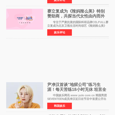
娱乐评论
格、高质感、正能量的文艺盛典，是璀璨中国年
矢志不渝的初心
赛立复成为《辣妈辣么美》特别
赞助商，共探当代女性由内而外
活力美
专注于严肃抗衰的国际科研品牌CELFULL赛
立复成为北京卫视生活时尚综艺《辣妈辣么美》
的特别赞助商,明星辣妈袁咏仪倾情参与，向广大
娱乐评论
都市女性传递健康生活新主张，寄语当代女性在
家庭与自我之间
尹净汉首谈“地狱公司”练习生
涯！每天苦练18小时无休 坦言全
靠成员撑过来
中国娱乐网讯 www yule com cn 韩国男团
SEVENTEEN成员净汉近日在节目中首度公开出
道前的残酷练习生经历，并提及经纪公司Pledis
韩国娱乐
娱乐，引发广泛关注。 在8月2日播出的日本
TBS综艺节目《周