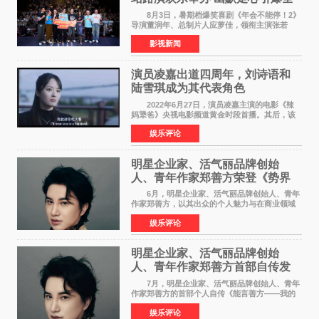
场共鸣
8月3日，暑期档爆笑喜剧《年会不能停！2》
导演董润年、总制片人应萝佳，领衔主演张若
昀、白客，惊喜出演庄达菲，特别主演孙艺洲，
影视新闻
特别出演田雨，友情出演欧阳奋强出席成都路
演，与观众近距离互
演员凌嘉出道四周年，刘诗语和
陆雪琪成为其代表角色
2022年6月27日，演员凌嘉主演的电影《辣
妈犟爸》央视电影频道黄金时段首播。其后，该
电影在央视电影频道多次复播（2022年8月10
娱乐评论
日，2022年9月30日，2023年7月17日，2025年7
月14日）。除了多次复
明星企业家、活气丽品牌创始
人、青年作家郑善方荣登《势界
POWERCIRCLES》6月刊
6月，明星企业家、活气丽品牌创始人、青年
作家郑善方，以其出众的个人魅力与在商业领域
的卓越建树，成功登上《势界
娱乐评论
POWERCIRCLES》，展现了他在时尚与商业领
域的双重影响力。 明星企业家、青
明星企业家、活气丽品牌创始
人、青年作家郑善方首部自传发
布， 书写跨界创业者的成长答卷
7月，明星企业家、活气丽品牌创始人、青年
作家郑善方的首部个人自传《能言善方——我的
跨界人生》正式发行。这本书以他的人生轨迹为
娱乐评论
脉络，首次完整公开了从逐梦少年到横跨美业、