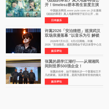
《姐姐的翠君》真人电影特报公
开！timelesz桥本将生首度主演
12月4日上映
中国娱乐网讯 www yule com cn 少女漫画
《姐姐的翠君》真人电影特报于近日公开，由
timelesz成员桥本将生担任主演，这也是他首次
日本娱乐
担任电影主演，引发高度关注。 女高中生咲
苗翠（中岛瑠菜
许嵩2026「安泊猜想」巡演武汉
双场浪漫落幕 “以音乐为引 解锁
江城记忆”
2026年7月31日、8月2日两晚，许嵩
2026「安泊猜想」巡回演唱会于武汉体育中心主
体育场盛大开唱。许嵩与数万歌迷在此相聚，从
娱乐评论
浪漫惬意的舞台设计到充满诚意与惊喜的现场互
动，共同开启了一场关于
张翼的易学江湖行——从湖湘民
间到世界500强企业！
张翼的传奇，始于湖南长沙一个普通却又不
凡的家庭。说其普通，是因为那里有世俗的烟火
气；说其不凡，是因为家中有一位洞悉天地玄机
娱乐评论
的长者——他的爷爷。作为当地的风水师，爷爷
是张翼走进易学