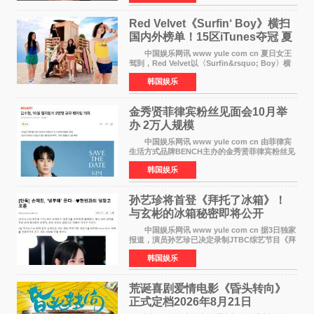
公益等多领域的
Red Velvet《Surfin‘ Boy》横扫
国内外榜单！15区iTunes夺冠 夏
日女王强势回归
中国娱乐网讯 www yule com cn 夏日女王
驾到，Red Velvet以〈Surfin&rsquo; Boy〉横
扫国内外榜单，获得音乐粉丝的热烈反响。
韩国娱乐
Red Velvet于3日发行了夏日迷你专辑《Velvet
Summer》，
金秀贤菲律宾粉丝见面会10月举
办 2万人规模
中国娱乐网讯 www yule com cn 由菲律宾
生活方式品牌BENCH主办的金秀贤菲律宾粉丝见
面会，将于10月2日在马尼拉SM Mall of
韩国娱乐
Asia（MOA）竞技场举行，预计规模达2万人。
这也是金秀贤自去年陷
孙艺珍将首登《拜托了冰箱》！
与玄彬的冰箱秘密即将公开
中国娱乐网讯 www yule com cn 据3日独家
报道，演员孙艺珍已决定录制JTBC综艺节目《拜
托了冰箱》，目前正在协调具体细节。这是孙艺
韩国娱乐
珍首次公开个人冰箱，也是她婚后首次以玄彬的
妻子身份参与
荒诞喜剧爱情电影《昏头转向》
正式定档2026年8月21日