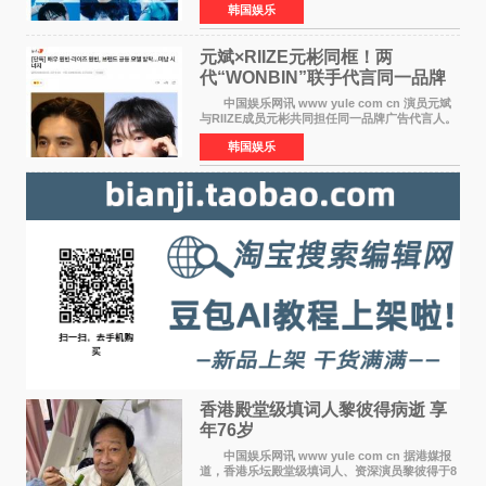
韩国娱乐
签约。目前正在新生厂牌下进行活动准备。尚未
离开THE BOYZ原所
元斌×RIIZE元彬同框！两
代“WONBIN”联手代言同一品牌
颜值天花板合体
中国娱乐网讯 www yule com cn 演员元斌
与RIIZE成员元彬共同担任同一品牌广告代言人。
6日据独家报道，继演员元斌之后，RIIZE元彬最
韩国娱乐
近也被选为某在线中介平台A公司的共同广告代言
人，两人将作
香港殿堂级填词人黎彼得病逝 享
年76岁​
中国娱乐网讯 www yule com cn 据港媒报
道，香港乐坛殿堂级填词人、资深演员黎彼得于8
月5日上午因病离世，终年76岁。好友钟志光透