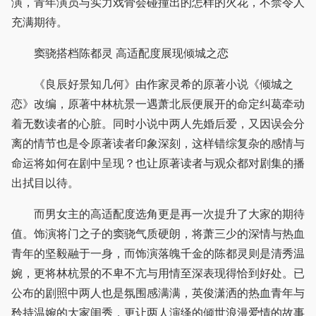
演，青年演员与实力戏骨会碰撞出的怎样的火花，不禁令人
充满期待。
窦骁搭档陈都灵 高适配度展现倾城之恋
《良辰好景知几何》由作家灵希的原著小说《倾城之
恋》改编，原著中林杭景一遇萧北辰便展开的命定纠葛牵动
着无数读者的心脏。同时小说中两人先婚后爱，又因误会分
离的情节也是令原著读者印象深刻，这样错综复杂的感情与
命运将如何在剧中呈现？也让原著读者与观众都对剧集的播
出拭目以待。
而男女主的高适配度选角更是再一次提升了大家的期待
值。饰演将门之子的窦骁气质硬朗，将萧三少的深情与热血
青年的坚毅融于一身，而饰演落魄千金的陈都灵则是清秀温
婉，更将林杭景的不卑不亢与用情至深表现得恰到好处。已
公布的剧照中两人也是氛围感满满，英俊潇洒的热血青年与
矜持温婉的大家闺秀，更让两人演绎的倾世浪漫爱情的故事