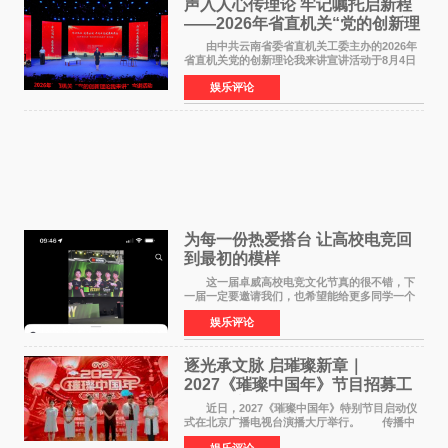
声入人心传理论 牢记嘱托启新程
——2026年省直机关“党的创新理
论我来讲”宣讲活动圆满落幕
由中共云南省委省直机关工委主办的2026年
省直机关党的创新理论我来讲宣讲活动于8月4日
至5日在昆明举办。活动以 "牢记嘱托 感恩奋进
娱乐评论
开创云南发展新局面 "为主题，坚持以新时代中国
特色社会主义
为每一份热爱搭台 让高校电竞回
到最初的模样
这一届卓威高校电竞文化节真的很不错，下
一届一定要邀请我们，也希望能给更多同学一个
来到现场的机会。 2026卓威高校电竞文化节
娱乐评论
已经落下帷幕，在活动结束后，仍有不少高校电
竞社负责人和现
逐光承文脉 启璀璨新章｜
2027《璀璨中国年》节目招募工
作圆满启动
近日，2027《璀璨中国年》特别节目启动仪
式在北京广播电视台演播大厅举行。 传播中
华优秀传统文化，弘扬纯正国风艺术，打造高规