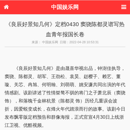
中国娱乐网
首页
新闻
女性
内地娱乐
《良辰好景知几何》定档0430 窦骁陈都灵谱写热
港台娱乐
日本娱乐
韩国娱乐
欧美娱乐
血青年报国长卷
体育花边
音乐新闻
影视新闻
内地明星八卦
港台明星八卦
日本韩国明星
欧美明星八卦
娱乐评论
来源： 中国娱乐网 日期：2022-04-28 10:53:31
八卦
《良辰好景知几何》是由晟喜华视出品，钟澍佳执导，
窦骁、陈都灵、胡军、王劲松、袁昊、赵樱子、赖艺、董
璇、关芯、冉旭、何明翰、刘萌萌、姚安濂共同出演的年代
情感剧。该剧讲述了性情桀骜不驯的将门之子萧北辰（窦骁
饰），和落魄千金林杭景（陈都灵 饰）历经几重误会波
折，因爱蜕变成长，在烽火年代踏浪而行的故事。该剧今日
发布飘零版定档预告和群像海报，正式官宣4月30日上线浙
江卫视、优酷视频。