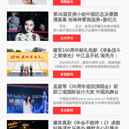
韩国娱乐
害、散布虚假事实、侮辱、恶意诽谤等行为采取
法律应对措施。
第36届亚洲小姐中国区总决赛圆
满落幕 张琳梓擘画选美+新纪元
导语： 近日，备受业界瞩目的第36届亚
洲小姐中国区总决赛在万众期待中圆满璀璨收
官。整场盛典汇聚万千芳华，不仅完成了新一届
娱乐评论
美丽代言人的加冕选拔，更在行业发展层面带来
颠覆性突破。活动
建军100周年献礼电影《准备战斗
之黄继光》中江县开机 项亮月：
以光影为笔，书写英雄赞歌
2026年8月1日，建军99周年之际，院线电影
《准备战斗之黄继光》在特级英雄黄继光的故里
——四川省德阳市中江县黄继光出生地正式开
影视新闻
机。本片出品人、总制片人项亮月主持开机仪
式，&zwnj;特级英雄
孟庭苇《35周年巡回演唱会》斩
获三项国际设计大奖 中国风舞台
美学获全球认可
中国娱乐网讯www yule com cn 华语乐坛
知名歌手孟庭苇孟里花落知多少35周年巡回演唱
会再传喜讯。该演唱会先后荣获美国MUSE
音乐新闻
Creative Awards白金奖（Platinum Winner）、
英国London Design
爆笑喜剧《年会不能停！2》成都
站路演欢乐举办 幽默走心引爆全