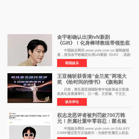
金宇彬确认出演tvN新剧
《Gift》！化身棒球教练带领垫底
球队逆袭
中国娱乐网讯 www yule com cn 据韩媒报
道，演员金宇彬确定出演tvN新剧《Gift》，该剧
预计将于下半年播出，引发观众高度期待。
韩国娱乐
本剧改编自同名网络漫画，讲述一位经历意外事
故后获得特殊
王亚楠斩获香港“金兰奖”两项大
奖 《给时间的情书》《旗袍刺
客》双双获肯定
日前，第五届亚洲国际青年电影展金兰奖颁
奖典礼在香港举行。江一燕、王亚楠、于文文、
李东学等知名演员出席活动。著名演员、导演王
娱乐评论
亚楠凭借音乐故事片《给时间的情书》和院线电
影《旗袍刺客》
权志龙恶评者被判罚款700万韩
元！所属社重申零容忍：匿名账
号也难逃刑责
中国娱乐网讯 www yule com cn GALAXY
CORP通过官方立场表示：为保护所属艺人权志
龙的名誉和权益，将持续对网络上发生的名誉损