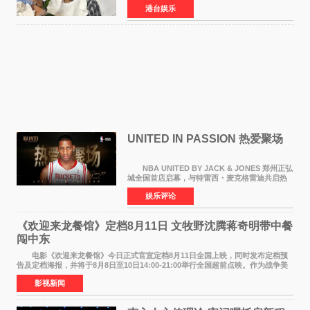
港台娱乐
露，黎彼得今年3月中风后便卧床休养，身体机能
持续衰退，最
UNITED IN PASSION 热爱聚场
NBA UNITED BY JACK & JONES 郑州正弘
城全国首店启幕，与特雷西・麦克格雷迪共启热
爱 2026 年7 月21 日，
娱乐评论
NBAUNITEDBYJACK&JONES 全国首店，于郑
州正弘城正式启幕。NBA 传奇球星
《欢迎来龙餐馆》定档8月11日 文牧野沈腾蒋奇明带中餐
闯中东
电影《欢迎来龙餐馆》今日正式官宣定档8月11日全国上映，同时发布定档预
告及定档海报，并将于8月8日至10日14:00-21:00举行全国超前点映。作为战争美
食大片，影片讲述的是中国厨师徐福（沈腾
影视新闻