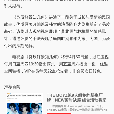
引人期待。
《良辰好景知几何》讲述了一段关于成长与爱情的民国
故事，优质原著改编以及强大的演员阵容为剧集奠定了品质
基础。该剧以宏观的视角展现了萧北辰与林杭景的情感羁
绊，通过细腻的手法表现了民国时期青年为家、为国、为爱
付出的深刻见解。
电视剧《良辰好景知几何》将于4月30日起，浙江卫视
每周日至周四19:30播出两集，周五至周六播出一集。优酷
全网独播，VIP会员每天22点抢先看，非会员次日转免。
推荐新闻
THE BOYZ以9人组签约新生厂
牌！NEW暂时缺席 组合活动将坚
定不移继续
中国娱乐网讯 www yule com cn 6日，
THE BOYZ表示：我们9人一致决定继续进行THE
BOYZ组合活动，并且已经完成了组合团体活动