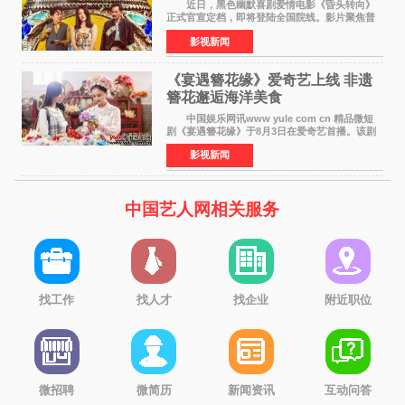
近日，黑色幽默喜剧爱情电影《昏头转向》
正式官宣定档，即将登陆全国院线。影片聚焦普
通人的荒诞生活，以戏谑诙谐的镜头语言、反转
影视新闻
不断的剧情，融合爆笑喜剧与细腻爱情元素，打
造出一部接地气
《宴遇簪花缘》爱奇艺上线 非遗
簪花邂逅海洋美食
中国娱乐网讯www yule com cn 精品微短
剧《宴遇簪花缘》于8月3日在爱奇艺首播。该剧
是泉州荣膺世界美食之都后推出的首部美食主题
影视新闻
文旅微短剧，实力派演员孙茜特别出演簪花非遗
传承人，她曾参演
中国艺人网相关服务
找工作
找人才
找企业
附近职位
微招聘
微简历
新闻资讯
互动问答