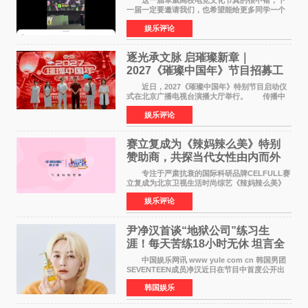
这一届卓威高校电竞文化节真的很不错，下
一届一定要邀请我们，也希望能给更多同学一个
来到现场的机会。 2026卓威高校电竞文化节
娱乐评论
已经落下帷幕，在活动结束后，仍有不少高校电
竞社负责人和现
逐光承文脉 启璀璨新章｜
2027《璀璨中国年》节目招募工
作圆满启动
近日，2027《璀璨中国年》特别节目启动仪
式在北京广播电视台演播大厅举行。 传播中
华优秀传统文化，弘扬纯正国风艺术，打造高规
娱乐评论
格、高质感、正能量的文艺盛典，是璀璨中国年
矢志不渝的初心
赛立复成为《辣妈辣么美》特别
赞助商，共探当代女性由内而外
活力美
专注于严肃抗衰的国际科研品牌CELFULL赛
立复成为北京卫视生活时尚综艺《辣妈辣么美》
的特别赞助商,明星辣妈袁咏仪倾情参与，向广大
娱乐评论
都市女性传递健康生活新主张，寄语当代女性在
家庭与自我之间
尹净汉首谈“地狱公司”练习生
涯！每天苦练18小时无休 坦言全
靠成员撑过来
中国娱乐网讯 www yule com cn 韩国男团
SEVENTEEN成员净汉近日在节目中首度公开出
道前的残酷练习生经历，并提及经纪公司Pledis
韩国娱乐
娱乐，引发广泛关注。 在8月2日播出的日本
TBS综艺节目《周