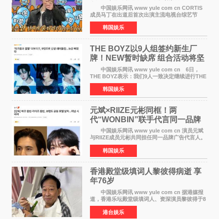
美巡演火热进行中
中国娱乐网讯 www yule com cn CORTIS
成员马丁在出道后首次出演主流电视台综艺节
目，展现了多才多艺的魅力。 马丁出演了5日
韩国娱乐
播出的MBC《Radio Star》Fashion与Passion
之间，I&lsquo;m
THE BOYZ以9人组签约新生厂
牌！NEW暂时缺席 组合活动将坚
定不移继续
中国娱乐网讯 www yule com cn 6日，
THE BOYZ表示：我们9人一致决定继续进行THE
BOYZ组合活动，并且已经完成了组合团体活动
韩国娱乐
签约。目前正在新生厂牌下进行活动准备。尚未
离开THE BOYZ原所
元斌×RIIZE元彬同框！两
代“WONBIN”联手代言同一品牌
颜值天花板合体
中国娱乐网讯 www yule com cn 演员元斌
与RIIZE成员元彬共同担任同一品牌广告代言人。
6日据独家报道，继演员元斌之后，RIIZE元彬最
韩国娱乐
近也被选为某在线中介平台A公司的共同广告代言
人，两人将作
香港殿堂级填词人黎彼得病逝 享
年76岁​
中国娱乐网讯 www yule com cn 据港媒报
道，香港乐坛殿堂级填词人、资深演员黎彼得于8
月5日上午因病离世，终年76岁。好友钟志光透
港台娱乐
露，黎彼得今年3月中风后便卧床休养，身体机能