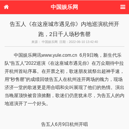
中国娱乐网
首页
新闻
女性
内地娱乐
告五人《在这座城市遇见你》内地巡演杭州开
港台娱乐
日本娱乐
韩国娱乐
欧美娱乐
跑，2日千人场秒售罄
体育花边
音乐新闻
影视新闻
内地明星八卦
港台明星八卦
日本韩国明星
欧美明星八卦
娱乐评论
来源： 中国娱乐网 日期：2022-06-10 13:42:40
八卦
中国娱乐网讯www.yule.com.cn 6月9日晚，新生代乐
队“告五人”2022巡演《在这座城市遇见你》在万众期待中拉
开杭州首站序幕。在开票之初，歌迷朋友就祭出超神手速，
用“秒售罄”的成绩回馈告五人在杭州连开两场的魄力，现场
济济一堂的歌迷更是用合唱和尖叫展现了他们的热情。演出
当晚屋顶快被音浪掀翻，歌迷们仍意犹未尽，为告五人的内
地巡演开了一个好头。
告五人6月9日杭州开唱