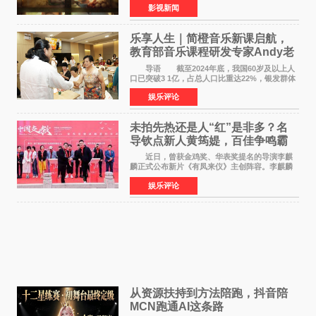
影视新闻
映。电影《欢迎来龙餐馆》作为战争美食喜剧大
片，讲述了中国
乐享人生｜简橙音乐新课启航，
教育部音乐课程研发专家Andy老
师重磅入驻领航银龄琴声
导语 截至2024年底，我国60岁及以上人
口已突破3 1亿，占总人口比重达22%，银发群体
的精神文化需求日益凸显。2024年1月，国务院办
娱乐评论
公厅印发《关于发展银发经济增进老年人福祉的
意见》——这是
未拍先热还是人“红”是非多？名
导钦点新人黄筠媞，百佳争鸣霸
气回应
近日，曾获金鸡奖、华表奖提名的导演李麒
麟正式公布新片《有凤来仪》主创阵容。李麒麟
早年凭电影《华容道》获得金鸡奖、华表奖提
娱乐评论
名，此后长期参与国内外电影制作，其担任制片
人参与的作品亦曾
从资源扶持到方法陪跑，抖音陪
MCN跑通AI这条路