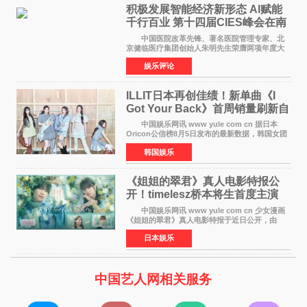
积极发展智能经济新形态 Al赋能
千行百业 第十四届CIES峰会在南
京盛大召开
中国医院改革先锋、著名医院管理专家、北
京健临医疗集团创始人朱明先生荣膺两项年度大
奖 2026年7月31日，盛夏金陵，长江之畔，
娱乐评论
以重落地·真务实·强链接为主题的2026&lsquo;人
工智能+&rsquo
ILLIT日本再创佳绩！新单曲《I
Got Your Back》首周销量刷新自
身纪录
中国娱乐网讯 www yule com cn 据日本
Oricon公信榜8月5日发布的最新数据，韩国女团
ILLIT在日本发行的第二张单曲《I Got Your
韩国娱乐
Back》首周销量达到71,009张，成功跻身最新一
期周单曲排行
《姐姐的翠君》真人电影特报公
开！timelesz桥本将生首度主演
12月4日上映
中国娱乐网讯 www yule com cn 少女漫画
《姐姐的翠君》真人电影特报于近日公开，由
timelesz成员桥本将生担任主演，这也是他首次
日本娱乐
担任电影主演，引发高度关注。 女高中生咲
苗翠（中岛瑠菜
中国艺人网相关服务