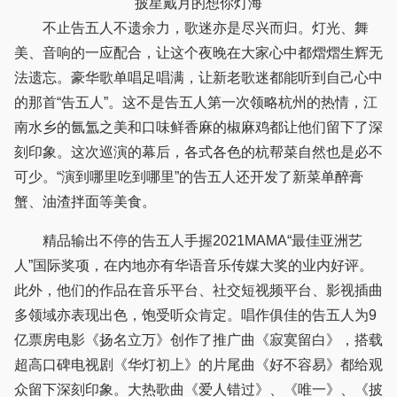
披星戴月的想你灯海
不止告五人不遗余力，歌迷亦是尽兴而归。灯光、舞
美、音响的一应配合，让这个夜晚在大家心中都熠熠生辉无
法遗忘。豪华歌单唱足唱满，让新老歌迷都能听到自己心中
的那首“告五人”。这不是告五人第一次领略杭州的热情，江
南水乡的氤氲之美和口味鲜香麻的椒麻鸡都让他们留下了深
刻印象。这次巡演的幕后，各式各色的杭帮菜自然也是必不
可少。“演到哪里吃到哪里”的告五人还开发了新菜单醉膏
蟹、油渣拌面等美食。
精品输出不停的告五人手握2021MAMA“最佳亚洲艺
人”国际奖项，在内地亦有华语音乐传媒大奖的业内好评。
此外，他们的作品在音乐平台、社交短视频平台、影视插曲
多领域亦表现出色，饱受听众肯定。唱作俱佳的告五人为9
亿票房电影《扬名立万》创作了推广曲《寂寞留白》，搭载
超高口碑电视剧《华灯初上》的片尾曲《好不容易》都给观
众留下深刻印象。大热歌曲《爱人错过》、《唯一》、《披