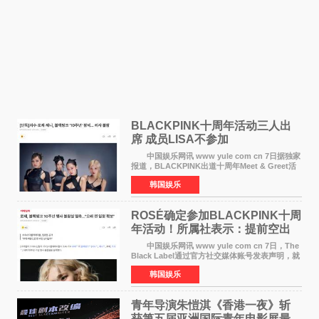
BLACKPINK十周年活动三人出
席 成员LISA不参加
中国娱乐网讯 www yule com cn 7日据独家
报道，BLACKPINK出道十周年Meet & Greet活
动将由智秀、ROS&Eacute;、JENNIE出席，
韩国娱乐
LISA将缺席。 此前BLACKPINK所属社YG并
未为组合出道十周年做
ROSÉ确定参加BLACKPINK十周
年活动！所属社表示：提前空出
了时间
中国娱乐网讯 www yule com cn 7日，The
Black Label通过官方社交媒体账号发表声明，就
近期网络上关于ROS&Eacute;个人行程及是否参
韩国娱乐
加BLACKPINK出道纪念活动的种种猜测作出正
式回应。 Th
青年导演朱愷淇《香港一夜》斩
获第五届亚洲国际青年电影展最