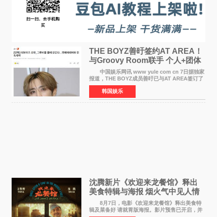
THE BOYZ善旴签约AT AREA！
与Groovy Room联手 个人+团体
活动并行
中国娱乐网讯 www yule com cn 7日据独家
报道，THE BOYZ成员善旴已与AT AREA签订了
专属合约。AT AREA是由知名制作人组合
韩国娱乐
Groovy Room创立的hip-hop厂牌，旗下拥有多
位实力派音乐人，在韩
沈腾新片《欢迎来龙餐馆》释出
美食特辑与海报 烟火气中见人情
温暖
8月7日，电影《欢迎来龙餐馆》释出美食特
辑及菜备好 请就胃版海报。影片预售已开启，并
将于8月8日至10日14:00-21:00举行全国超前点