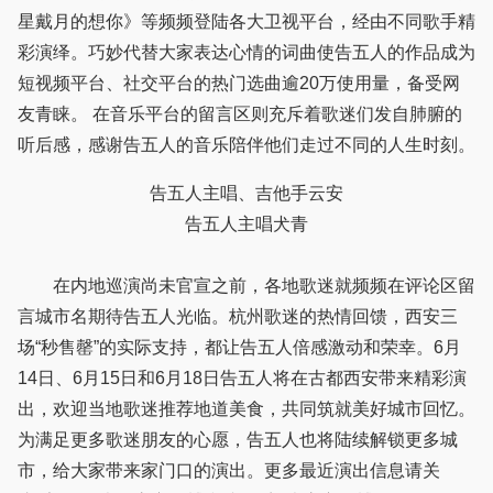
星戴月的想你》等频频登陆各大卫视平台，经由不同歌手精
彩演绎。巧妙代替大家表达心情的词曲使告五人的作品成为
短视频平台、社交平台的热门选曲逾20万使用量，备受网
友青睐。 在音乐平台的留言区则充斥着歌迷们发自肺腑的
听后感，感谢告五人的音乐陪伴他们走过不同的人生时刻。
告五人主唱、吉他手云安
告五人主唱犬青
在内地巡演尚未官宣之前，各地歌迷就频频在评论区留
言城市名期待告五人光临。杭州歌迷的热情回馈，西安三
场“秒售罄”的实际支持，都让告五人倍感激动和荣幸。6月
14日、6月15日和6月18日告五人将在古都西安带来精彩演
出，欢迎当地歌迷推荐地道美食，共同筑就美好城市回忆。
为满足更多歌迷朋友的心愿，告五人也将陆续解锁更多城
市，给大家带来家门口的演出。更多最近演出信息请关