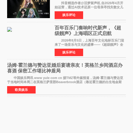
抖音精选作者@旧梦留声机 自2026年4月开
始运营，通过AI技术还原一位母亲寻找失散女儿
的故事，凭借强情感表达获得大量用户关注，发
娱乐评论
布仅21小时便获得超1亿曝光、超1000万互动。
此后，账号持续沿
百年百乐门奏响时代新声，《超
级靓声》上海唱区正式启航
2026年8月5日，上海百年文化地标百乐门迎
来了一场音乐与文化的盛事——《超级靓声》全
国励志音乐公益节目上海唱区新闻发布会暨启动
娱乐评论
仪式在此隆重举行。各界领导、嘉宾与媒体朋友
齐聚一堂，共同
汤姆·霍兰德与赞达亚婚后宴请亲友！英格兰乡间酒店办
喜酒 保密工作堪比神盾局
中国娱乐网讯 www yule com cn 据TMZ等外媒报道，汤姆·霍兰德与赞达亚
于当地时间本周二在英格兰萨里郡Beaverbrook酒店（靠近霍兰德的出生地金斯
顿）举办婚宴，邀请家人与朋友们喝喜酒，庆祝
欧美娱乐