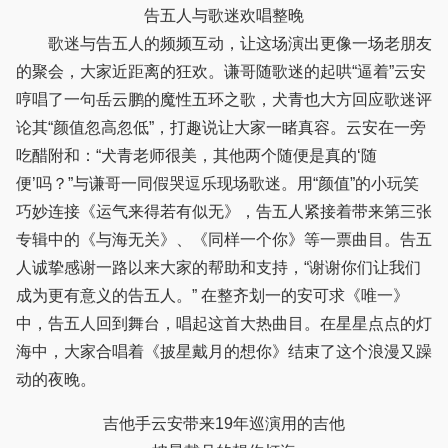
告五人与歌迷欢唱整晚
歌迷与告五人的频频互动，让这场演出更像一场老朋友
的聚会，大家近距离的狂欢。谦哥随歌迷的起哄“逼着”云安
哼唱了一句岳云鹏的魔性五环之歌，犬青也大方回应歌迷评
论其“颜值忽高忽低”，打趣说让大家一睹真容。云安在一旁
吃醋附和：“犬青老师很美，其他两个随便是真的‘随
便’吗？”与谦哥一同假哭逗乐现场歌迷。用“颜值”的小玩笑
巧妙连接《运气来得若有似无》，告五人紧接着带来第三张
专辑中的《与海无关》、《同样一个你》等一票曲目。告五
人诚挚感谢一路以来大家的帮助和支持，“谢谢你们让我们
成为更有意义的告五人。” 在整齐划一的安可求《唯一》
中，告五人回到舞台，唱起这首大热曲目。在星星点点的灯
海中，大家合唱着《披星戴月的想你》结束了这个浪漫又躁
动的夜晚。
吉他手云安带来19年巡演用的吉他