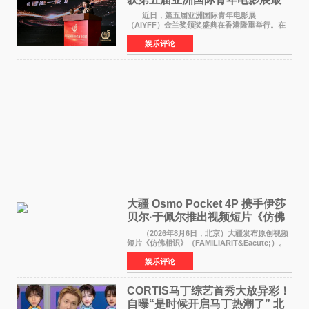
佳剧本改编奖
近日，第五届亚洲国际青年电影展
（AIYFF）金兰奖颁奖盛典在香港隆重举行。在
这场汇聚数百位海内外电影人、文化界人士及媒
娱乐评论
体代表的亚洲青年影视盛会上，香港本土电影
《香港一夜》（Dawn in Ho
大疆 Osmo Pocket 4P 携手伊莎
贝尔·于佩尔推出视频短片《仿佛
相识》
（2026年8月6日，北京）大疆发布原创视频
短片《仿佛相识》（FAMILIARIT&Eacute;）。
视频短片由戛纳国际电影节最佳女演员伊莎贝尔·
娱乐评论
于佩尔（Isabelle Huppert）主演，全程使用大
疆首款双主摄口
CORTIS马丁综艺首秀大放异彩！
自曝“是时候开启马丁热潮了” 北