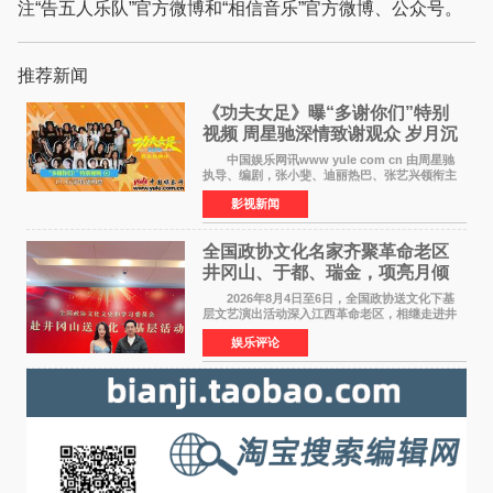
注“告五人乐队”官方微博和“相信音乐”官方微博、公众号。
推荐新闻
《功夫女足》曝“多谢你们”特别
视频 周星驰深情致谢观众 岁月沉
淀不灭初心
中国娱乐网讯www yule com cn 由周星驰
执导、编剧，张小斐、迪丽热巴、张艺兴领衔主
演，刘嘉玲、佐藤健特别出演，艾米、雪野、蔡
影视新闻
思贝、胡予安、倪好特别介绍的喜剧电影《功夫
女足》释出多谢你
全国政协文化名家齐聚革命老区
井冈山、于都、瑞金，项亮月倾
情献唱《桃花谣》致敬红色沃土
2026年8月4日至6日，全国政协送文化下基
层文艺演出活动深入江西革命老区，相继走进井
冈山、于都长征出发地、瑞金三地。由全国政协
娱乐评论
文化文史和学习委员会副主任、甘肃省政协原主
席欧阳坚率团，一