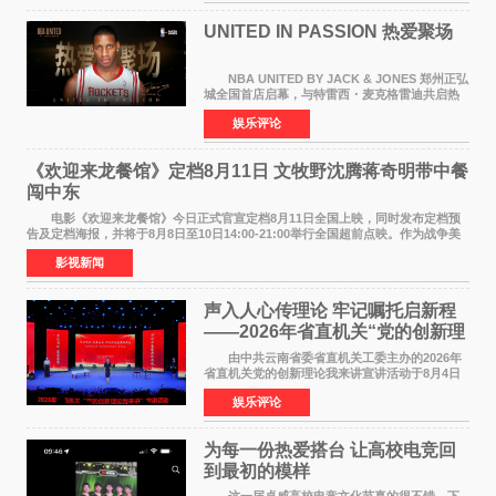
持续衰退，最
UNITED IN PASSION 热爱聚场
NBA UNITED BY JACK & JONES 郑州正弘
城全国首店启幕，与特雷西・麦克格雷迪共启热
爱 2026 年7 月21 日，
娱乐评论
NBAUNITEDBYJACK&JONES 全国首店，于郑
州正弘城正式启幕。NBA 传奇球星
《欢迎来龙餐馆》定档8月11日 文牧野沈腾蒋奇明带中餐
闯中东
电影《欢迎来龙餐馆》今日正式官宣定档8月11日全国上映，同时发布定档预
告及定档海报，并将于8月8日至10日14:00-21:00举行全国超前点映。作为战争美
食大片，影片讲述的是中国厨师徐福（沈腾
影视新闻
声入人心传理论 牢记嘱托启新程
——2026年省直机关“党的创新理
论我来讲”宣讲活动圆满落幕
由中共云南省委省直机关工委主办的2026年
省直机关党的创新理论我来讲宣讲活动于8月4日
至5日在昆明举办。活动以 "牢记嘱托 感恩奋进
娱乐评论
开创云南发展新局面 "为主题，坚持以新时代中国
特色社会主义
为每一份热爱搭台 让高校电竞回
到最初的模样