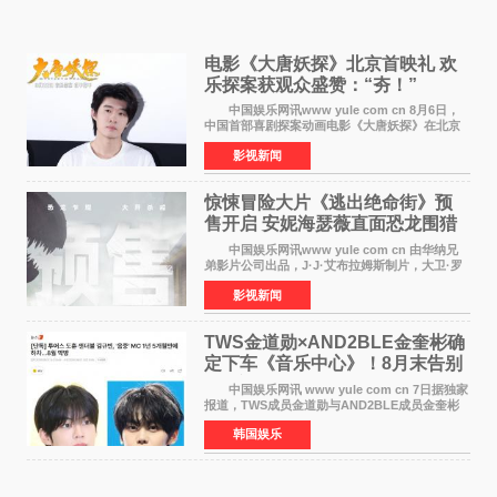
电影《大唐妖探》北京首映礼 欢
乐探案获观众盛赞：“夯！”
中国娱乐网讯www yule com cn 8月6日，
中国首部喜剧探案动画电影《大唐妖探》在北京
举办电影首映礼。导演程腾、联合导演黄珉、总
影视新闻
制片人曹紫建、制片人李莹莹，配音导演张喆，
对白指导程寅，领
惊悚冒险大片《逃出绝命街》预
售开启 安妮海瑟薇直面恐龙围猎
中国娱乐网讯www yule com cn 由华纳兄
弟影片公司出品，J·J·艾布拉姆斯制片，大卫·罗
伯特·米切尔执导，好莱坞巨星安妮·海瑟薇和伊万
影视新闻
·麦克格雷格领衔主演的2026暑期惊悚冒险大片
《逃出绝
TWS金道勋×AND2BLE金奎彬确
定下车《音乐中心》！8月末告别
MC席位
中国娱乐网讯 www yule com cn 7日据独家
报道，TWS成员金道勋与AND2BLE成员金奎彬
将于8月离开《音乐中心》MC的位置。 金道
韩国娱乐
勋与金奎彬于去年3月与H2H A-NA一起被选为
《音乐中心》MC，约1