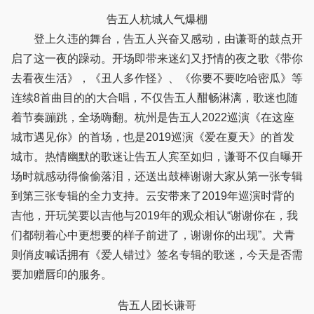
告五人杭城人气爆棚
登上久违的舞台，告五人兴奋又感动，由谦哥的鼓点开
启了这一夜的躁动。开场即带来迷幻又抒情的夜之歌《带你
去看夜生活》，《丑人多作怪》、《你要不要吃哈密瓜》等
连续8首曲目的的大合唱，不仅告五人酣畅淋漓，歌迷也随
着节奏蹦跳，全场嗨翻。杭州是告五人2022巡演《在这座
城市遇见你》的首场，也是2019巡演《爱在夏天》的首发
城市。热情幽默的歌迷让告五人宾至如归，谦哥不仅自曝开
场时就感动得偷偷落泪，还送出鼓棒谢谢大家从第一张专辑
到第三张专辑的全力支持。云安带来了2019年巡演时背的
吉他，开玩笑要以吉他与2019年的观众相认“谢谢你在，我
们都朝着心中更想要的样子前进了，谢谢你的出现”。犬青
则俏皮喊话拥有《爱人错过》签名专辑的歌迷，今天是否需
要加赠唇印的服务。
告五人团长谦哥