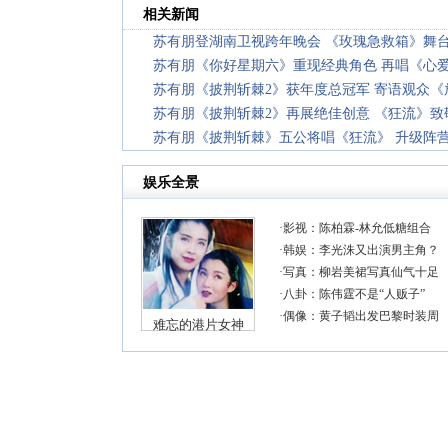
相关新闻
苏有朋登湖南卫视跨年晚会 《玫瑰急救箱》舞
苏有朋《你好星期六》重现经典角色 再唱《心
苏有朋《披荆斩棘2》获年度总冠军 寄语观众《
苏有朋《披荆斩棘2》再展绝佳创意 《狂流》
苏有朋《披荆斩棘》五公将唱《狂流》 升级阵