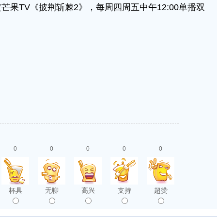
果TV《披荆斩棘2》，每周四周五中午12:00单播双
0
0
0
0
0
杯具
无聊
高兴
支持
超赞