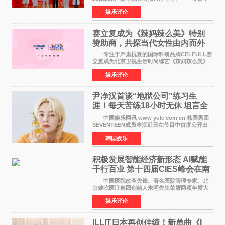
华优秀传统文化，弘扬纯正国风艺术，打造高规
娱乐评论
格、高质感、正能量的文艺盛典，是璀璨中国年
矢志不渝的初心
赛立复成为《辣妈辣么美》特别
赞助商，共探当代女性由内而外
活力美
专注于严肃抗衰的国际科研品牌CELFULL赛
立复成为北京卫视生活时尚综艺《辣妈辣么美》
的特别赞助商,明星辣妈袁咏仪倾情参与，向广大
娱乐评论
都市女性传递健康生活新主张，寄语当代女性在
家庭与自我之间
尹净汉首谈“地狱公司”练习生
涯！每天苦练18小时无休 坦言全
靠成员撑过来
中国娱乐网讯 www yule com cn 韩国男团
SEVENTEEN成员净汉近日在节目中首度公开出
道前的残酷练习生经历，并提及经纪公司Pledis
韩国娱乐
娱乐，引发广泛关注。 在8月2日播出的日本
TBS综艺节目《周
积极发展智能经济新形态 Al赋能
千行百业 第十四届CIES峰会在南
京盛大召开
中国医院改革先锋、著名医院管理专家、北
京健临医疗集团创始人朱明先生荣膺两项年度大
奖 2026年7月31日，盛夏金陵，长江之畔，
娱乐评论
以重落地·真务实·强链接为主题的2026&lsquo;人
工智能+&rsquo
ILLIT日本再创佳绩！新单曲《I