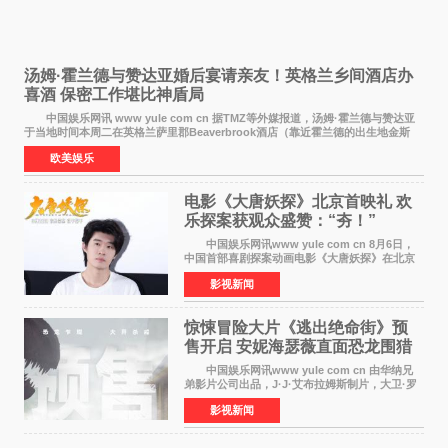
汤姆·霍兰德与赞达亚婚后宴请亲友！英格兰乡间酒店办
喜酒 保密工作堪比神盾局
中国娱乐网讯 www yule com cn 据TMZ等外媒报道，汤姆·霍兰德与赞达亚
于当地时间本周二在英格兰萨里郡Beaverbrook酒店（靠近霍兰德的出生地金斯
顿）举办婚宴，邀请家人与朋友们喝喜酒，庆祝
欧美娱乐
电影《大唐妖探》北京首映礼 欢
乐探案获观众盛赞：“夯！”
中国娱乐网讯www yule com cn 8月6日，
中国首部喜剧探案动画电影《大唐妖探》在北京
举办电影首映礼。导演程腾、联合导演黄珉、总
影视新闻
制片人曹紫建、制片人李莹莹，配音导演张喆，
对白指导程寅，领
惊悚冒险大片《逃出绝命街》预
售开启 安妮海瑟薇直面恐龙围猎
中国娱乐网讯www yule com cn 由华纳兄
弟影片公司出品，J·J·艾布拉姆斯制片，大卫·罗
伯特·米切尔执导，好莱坞巨星安妮·海瑟薇和伊万
影视新闻
·麦克格雷格领衔主演的2026暑期惊悚冒险大片
《逃出绝