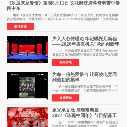
《欢迎来龙餐馆》定档8月11日 文牧野沈腾蒋奇明带中餐
闯中东
电影《欢迎来龙餐馆》今日正式官宣定档8月11日全国上映，同时发布定档预
告及定档海报，并将于8月8日至10日14:00-21:00举行全国超前点映。作为战争美
食大片，影片讲述的是中国厨师徐福（沈腾
影视新闻
声入人心传理论 牢记嘱托启新程
——2026年省直机关“党的创新理
论我来讲”宣讲活动圆满落幕
由中共云南省委省直机关工委主办的2026年
省直机关党的创新理论我来讲宣讲活动于8月4日
至5日在昆明举办。活动以 "牢记嘱托 感恩奋进
娱乐评论
开创云南发展新局面 "为主题，坚持以新时代中国
特色社会主义
为每一份热爱搭台 让高校电竞回
到最初的模样
这一届卓威高校电竞文化节真的很不错，下
一届一定要邀请我们，也希望能给更多同学一个
来到现场的机会。 2026卓威高校电竞文化节
娱乐评论
已经落下帷幕，在活动结束后，仍有不少高校电
竞社负责人和现
逐光承文脉 启璀璨新章｜
2027《璀璨中国年》节目招募工
作圆满启动
近日，2027《璀璨中国年》特别节目启动仪
式在北京广播电视台演播大厅举行。 传播中