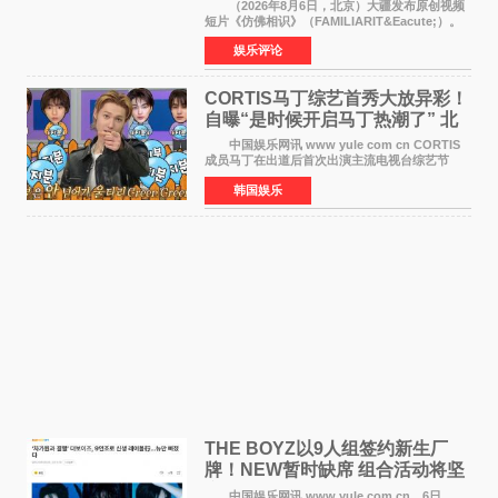
相识》
（2026年8月6日，北京）大疆发布原创视频
短片《仿佛相识》（FAMILIARIT&Eacute;）。
视频短片由戛纳国际电影节最佳女演员伊莎贝尔·
娱乐评论
于佩尔（Isabelle Huppert）主演，全程使用大
疆首款双主摄口
CORTIS马丁综艺首秀大放异彩！
自曝“是时候开启马丁热潮了” 北
美巡演火热进行中
中国娱乐网讯 www yule com cn CORTIS
成员马丁在出道后首次出演主流电视台综艺节
目，展现了多才多艺的魅力。 马丁出演了5日
韩国娱乐
播出的MBC《Radio Star》Fashion与Passion
之间，I&lsquo;m
THE BOYZ以9人组签约新生厂
牌！NEW暂时缺席 组合活动将坚
定不移继续
中国娱乐网讯 www yule com cn 6日，