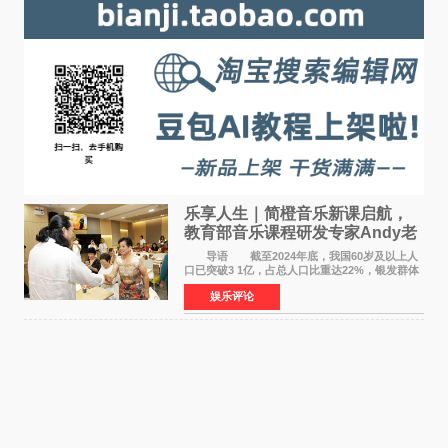
乐享人生｜简橙音乐新课启航，
教育部音乐课程研发专家Andy老
师重磅入驻领航银龄琴声
导语 截至2024年底，我国60岁及以上人
口已突破3 1亿，占总人口比重达22%，银发群体
的精神文化需求日益凸显。2024年1月，国务院办
娱乐评论
公厅印发《关于发展银发经济增进老年人福祉的
意见》——这是