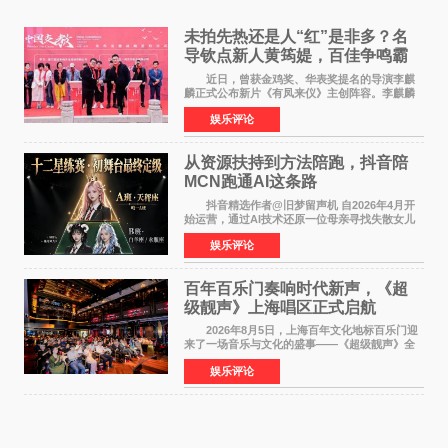
未拍先热还是人“红”是非多？名
导钦点新人黄筠媞，百佳争鸣霸
气回应
近日，曾获金鸡奖、华表奖提名的导演李麒
麟正式公布新片《有凤来仪》主创阵容。李麒麟
早年凭电影《华容道》获得金鸡奖、华表奖提
娱乐评论
名，此后长期参与国内外电影制作，其担任制片
人参与的作品亦曾
从资源扶持到方法陪跑，抖音陪
MCN跑通AI这条路
抖音精选作者@旧梦留声机 自2026年4月开
始运营，通过AI技术还原一位母亲寻找失散女儿
的故事，凭借强情感表达获得大量用户关注，发
娱乐评论
布仅21小时便获得超1亿曝光、超1000万互动。
此后，账号持续沿
百年百乐门奏响时代新声，《超
级靓声》上海唱区正式启航
2026年8月5日，上海百年文化地标百乐门迎
来了一场音乐与文化的盛事——《超级靓声》全
国励志音乐公益节目上海唱区新闻发布会暨启动
娱乐评论
仪式在此隆重举行。各界领导、嘉宾与媒体朋友
齐聚一堂，共同