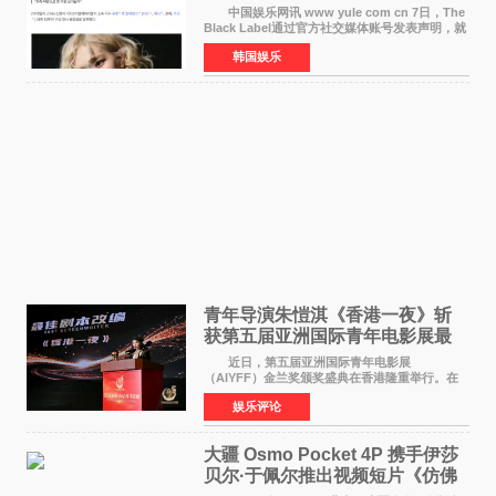
了时间
中国娱乐网讯 www yule com cn 7日，The
Black Label通过官方社交媒体账号发表声明，就
近期网络上关于ROS&Eacute;个人行程及是否参
韩国娱乐
加BLACKPINK出道纪念活动的种种猜测作出正
式回应。 Th
青年导演朱愷淇《香港一夜》斩
获第五届亚洲国际青年电影展最
佳剧本改编奖
近日，第五届亚洲国际青年电影展
（AIYFF）金兰奖颁奖盛典在香港隆重举行。在
这场汇聚数百位海内外电影人、文化界人士及媒
娱乐评论
体代表的亚洲青年影视盛会上，香港本土电影
《香港一夜》（Dawn in Ho
大疆 Osmo Pocket 4P 携手伊莎
贝尔·于佩尔推出视频短片《仿佛