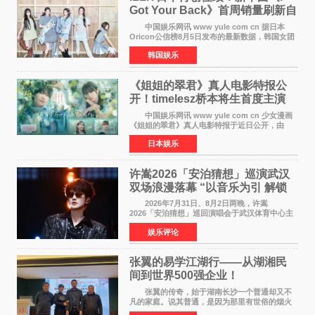
Got Your Back》首周销量刷新自
身纪录
中国娱乐网讯 www yule com cn 据日本
Oricon公信榜8月5日发布的最新数据，韩国女团
ILLIT在日本发行的第二张单曲《I Got Your
韩国娱乐
Back》首周销量达到71,009张，成功跻身最新一
期周单曲排行
《姐姐的翠君》真人电影特报公
开！timelesz桥本将生首度主演
12月4日上映
中国娱乐网讯 www yule com cn 少女漫画
《姐姐的翠君》真人电影特报于近日公开，由
timelesz成员桥本将生担任主演，这也是他首次
日本娱乐
担任电影主演，引发高度关注。 女高中生咲
苗翠（中岛瑠菜
许嵩2026「安泊猜想」巡演武汉
双场浪漫落幕 “以音乐为引 解锁
江城记忆”
2026年7月31日、8月2日两晚，许嵩
2026「安泊猜想」巡回演唱会于武汉体育中心主
体育场盛大开唱。许嵩与数万歌迷在此相聚，从
娱乐评论
浪漫惬意的舞台设计到充满诚意与惊喜的现场互
动，共同开启了一场关于
张翼的易学江湖行——从湖湘民
间到世界500强企业！
张翼的传奇，始于湖南长沙一个普通却又不
凡的家庭。说其普通，是因为那里有世俗的烟火
气；说其不凡，是因为家中有一位洞悉天地玄机