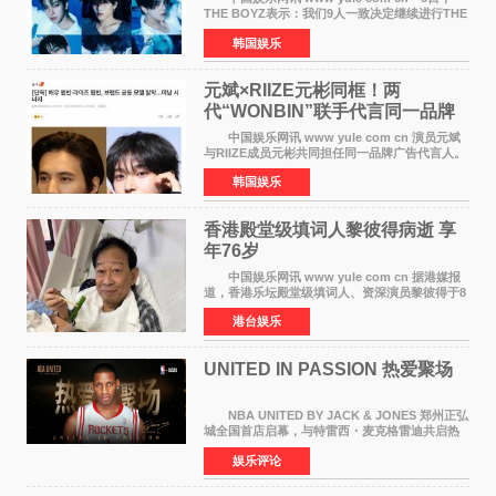
THE BOYZ表示：我们9人一致决定继续进行THE
BOYZ组合活动，并且已经完成了组合团体活动
韩国娱乐
签约。目前正在新生厂牌下进行活动准备。尚未
离开THE BOYZ原所
元斌×RIIZE元彬同框！两
代“WONBIN”联手代言同一品牌
颜值天花板合体
中国娱乐网讯 www yule com cn 演员元斌
与RIIZE成员元彬共同担任同一品牌广告代言人。
6日据独家报道，继演员元斌之后，RIIZE元彬最
韩国娱乐
近也被选为某在线中介平台A公司的共同广告代言
人，两人将作
香港殿堂级填词人黎彼得病逝 享
年76岁​
中国娱乐网讯 www yule com cn 据港媒报
道，香港乐坛殿堂级填词人、资深演员黎彼得于8
月5日上午因病离世，终年76岁。好友钟志光透
港台娱乐
露，黎彼得今年3月中风后便卧床休养，身体机能
持续衰退，最
UNITED IN PASSION 热爱聚场
NBA UNITED BY JACK & JONES 郑州正弘
城全国首店启幕，与特雷西・麦克格雷迪共启热
爱 2026 年7 月21 日，
娱乐评论
NBAUNITEDBYJACK&JONES 全国首店，于郑
州正弘城正式启幕。NBA 传奇球星