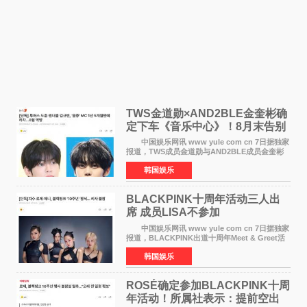
TWS金道勋×AND2BLE金奎彬确
定下车《音乐中心》！8月末告别
MC席位
中国娱乐网讯 www yule com cn 7日据独家
报道，TWS成员金道勋与AND2BLE成员金奎彬
将于8月离开《音乐中心》MC的位置。 金道
韩国娱乐
勋与金奎彬于去年3月与H2H A-NA一起被选为
《音乐中心》MC，约1
BLACKPINK十周年活动三人出
席 成员LISA不参加
中国娱乐网讯 www yule com cn 7日据独家
报道，BLACKPINK出道十周年Meet & Greet活
动将由智秀、ROS&Eacute;、JENNIE出席，
韩国娱乐
LISA将缺席。 此前BLACKPINK所属社YG并
未为组合出道十周年做
ROSÉ确定参加BLACKPINK十周
年活动！所属社表示：提前空出