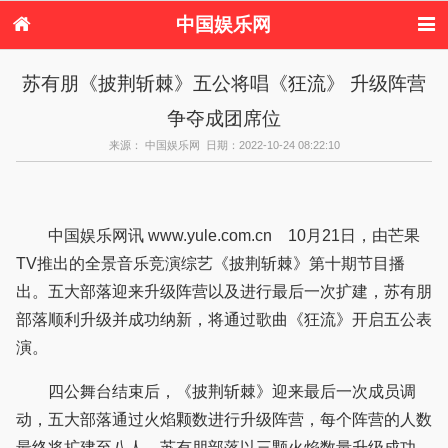
中国娱乐网
首页
新闻
女性
内地娱乐
苏有朋《披荆斩棘》五公将唱《狂流》 升级阵营
港台娱乐
日本娱乐
韩国娱乐
欧美娱乐
争夺成团席位
体育花边
音乐新闻
影视新闻
内地明星八卦
港台明星八卦
日本韩国明星
欧美明星八卦
娱乐评论
来源： 中国娱乐网 日期：2022-10-24 08:22:10
八卦
中国娱乐网讯 www.yule.com.cn 10月21日，由芒果
TV推出的全景音乐竞演综艺《披荆斩棘》第十期节目播
出。五大部落迎来升级阵营以及进行最后一次扩建，苏有朋
部落顺利升级并成功纳新，将通过歌曲《狂流》开启五公表
演。
四公舞台结束后，《披荆斩棘》迎来最后一次成员调
动，五大部落通过火焰颗数进行升级阵营，每个阵营的人数
最终将扩建至八人，苏有朋部落以三颗火焰数量升级成功，