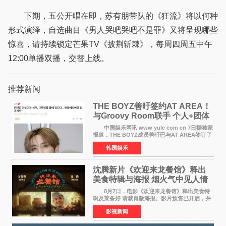
下期，五公开唱在即，苏有朋带队的《狂流》将以何种
形式演绎，自选曲目《男人哭吧哭吧不是罪》又将呈现哪些
惊喜，请持续锁定芒果TV《披荆斩棘》，每周四周五中午
12:00单播双播，交替上线。
推荐新闻
THE BOYZ善旴签约AT AREA！
与Groovy Room联手 个人+团体
活动并行
中国娱乐网讯 www yule com cn 7日据独家
报道，THE BOYZ成员善旴已与AT AREA签订了
专属合约。AT AREA是由知名制作人组合
韩国娱乐
Groovy Room创立的hip-hop厂牌，旗下拥有多
位实力派音乐人，在韩
沈腾新片《欢迎来龙餐馆》释出
美食特辑与海报 烟火气中见人情
温暖
8月7日，电影《欢迎来龙餐馆》释出美食特
辑及菜备好 请就胃版海报。影片预售已开启，并
将于8月8日至10日14:00-21:00举行全国超前点
影视新闻
映。电影《欢迎来龙餐馆》作为战争美食喜剧大
片，讲述了中国