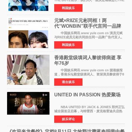
THE BOYZ表示：我们9人一致决定继续进行THE
BOYZ组合活动，并且已经完成了组合团体活动
韩国娱乐
签约。目前正在新生厂牌下进行活动准备。尚未
离开THE BOYZ原所
元斌×RIIZE元彬同框！两
代“WONBIN”联手代言同一品牌
颜值天花板合体
中国娱乐网讯 www yule com cn 演员元斌
与RIIZE成员元彬共同担任同一品牌广告代言人。
6日据独家报道，继演员元斌之后，RIIZE元彬最
韩国娱乐
近也被选为某在线中介平台A公司的共同广告代言
人，两人将作
香港殿堂级填词人黎彼得病逝 享
年76岁​
中国娱乐网讯 www yule com cn 据港媒报
道，香港乐坛殿堂级填词人、资深演员黎彼得于8
月5日上午因病离世，终年76岁。好友钟志光透
港台娱乐
露，黎彼得今年3月中风后便卧床休养，身体机能
持续衰退，最
UNITED IN PASSION 热爱聚场
NBA UNITED BY JACK & JONES 郑州正弘
城全国首店启幕，与特雷西・麦克格雷迪共启热
爱 2026 年7 月21 日，
娱乐评论
NBAUNITEDBYJACK&JONES 全国首店，于郑
州正弘城正式启幕。NBA 传奇球星
《欢迎来龙餐馆》定档8月11日 文牧野沈腾蒋奇明带中餐