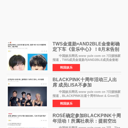
TWS金道勋×AND2BLE金奎彬确
定下车《音乐中心》！8月末告别
MC席位
中国娱乐网讯 www yule com cn 7日据独家
报道，TWS成员金道勋与AND2BLE成员金奎彬
将于8月离开《音乐中心》MC的位置。 金道
韩国娱乐
勋与金奎彬于去年3月与H2H A-NA一起被选为
《音乐中心》MC，约1
BLACKPINK十周年活动三人出
席 成员LISA不参加
中国娱乐网讯 www yule com cn 7日据独家
报道，BLACKPINK出道十周年Meet & Greet活
动将由智秀、ROS&Eacute;、JENNIE出席，
韩国娱乐
LISA将缺席。 此前BLACKPINK所属社YG并
未为组合出道十周年做
ROSÉ确定参加BLACKPINK十周
年活动！所属社表示：提前空出
了时间
中国娱乐网讯 www yule com cn 7日，The