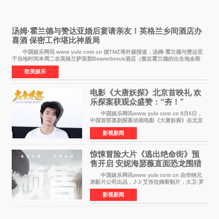
汤姆·霍兰德与赞达亚婚后宴请亲友！英格兰乡间酒店办
喜酒 保密工作堪比神盾局
中国娱乐网讯 www yule com cn 据TMZ等外媒报道，汤姆·霍兰德与赞达亚
于当地时间本周二在英格兰萨里郡Beaverbrook酒店（靠近霍兰德的出生地金斯
顿）举办婚宴，邀请家人与朋友们喝喜酒，庆祝
欧美娱乐
电影《大唐妖探》北京首映礼 欢
乐探案获观众盛赞：“夯！”
中国娱乐网讯www yule com cn 8月6日，
中国首部喜剧探案动画电影《大唐妖探》在北京
举办电影首映礼。导演程腾、联合导演黄珉、总
影视新闻
制片人曹紫建、制片人李莹莹，配音导演张喆，
对白指导程寅，领
惊悚冒险大片《逃出绝命街》预
售开启 安妮海瑟薇直面恐龙围猎
中国娱乐网讯www yule com cn 由华纳兄
弟影片公司出品，J·J·艾布拉姆斯制片，大卫·罗
伯特·米切尔执导，好莱坞巨星安妮·海瑟薇和伊万
影视新闻
·麦克格雷格领衔主演的2026暑期惊悚冒险大片
《逃出绝