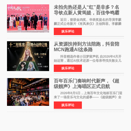
未拍先热还是人“红”是非多？名
导钦点新人黄筠媞，百佳争鸣霸
气回应
近日，曾获金鸡奖、华表奖提名的导演李麒
麟正式公布新片《有凤来仪》主创阵容。李麒麟
早年凭电影《华容道》获得金鸡奖、华表奖提
娱乐评论
名，此后长期参与国内外电影制作，其担任制片
人参与的作品亦曾
从资源扶持到方法陪跑，抖音陪
MCN跑通AI这条路
抖音精选作者@旧梦留声机 自2026年4月开
始运营，通过AI技术还原一位母亲寻找失散女儿
的故事，凭借强情感表达获得大量用户关注，发
娱乐评论
布仅21小时便获得超1亿曝光、超1000万互动。
此后，账号持续沿
百年百乐门奏响时代新声，《超
级靓声》上海唱区正式启航
2026年8月5日，上海百年文化地标百乐门迎
来了一场音乐与文化的盛事——《超级靓声》全
国励志音乐公益节目上海唱区新闻发布会暨启动
娱乐评论
仪式在此隆重举行。各界领导、嘉宾与媒体朋友
齐聚一堂，共同