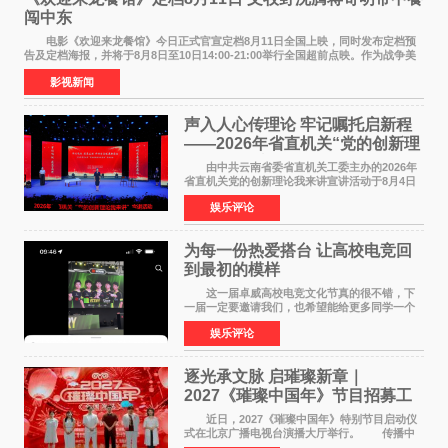
闯中东
电影《欢迎来龙餐馆》今日正式官宣定档8月11日全国上映，同时发布定档预
告及定档海报，并将于8月8日至10日14:00-21:00举行全国超前点映。作为战争美
食大片，影片讲述的是中国厨师徐福（沈腾
影视新闻
声入人心传理论 牢记嘱托启新程
——2026年省直机关“党的创新理
论我来讲”宣讲活动圆满落幕
由中共云南省委省直机关工委主办的2026年
省直机关党的创新理论我来讲宣讲活动于8月4日
至5日在昆明举办。活动以 "牢记嘱托 感恩奋进
娱乐评论
开创云南发展新局面 "为主题，坚持以新时代中国
特色社会主义
为每一份热爱搭台 让高校电竞回
到最初的模样
这一届卓威高校电竞文化节真的很不错，下
一届一定要邀请我们，也希望能给更多同学一个
来到现场的机会。 2026卓威高校电竞文化节
娱乐评论
已经落下帷幕，在活动结束后，仍有不少高校电
竞社负责人和现
逐光承文脉 启璀璨新章｜
2027《璀璨中国年》节目招募工
作圆满启动
近日，2027《璀璨中国年》特别节目启动仪
式在北京广播电视台演播大厅举行。 传播中
华优秀传统文化，弘扬纯正国风艺术，打造高规