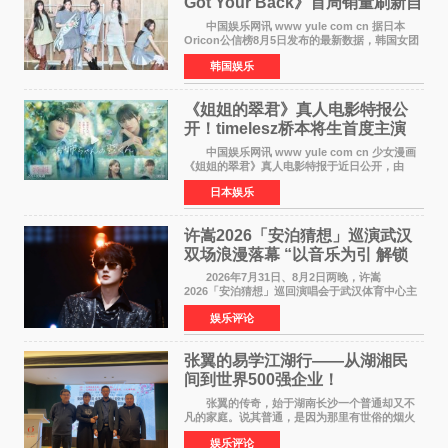
Got Your Back》首周销量刷新自
身纪录
中国娱乐网讯 www yule com cn 据日本
Oricon公信榜8月5日发布的最新数据，韩国女团
ILLIT在日本发行的第二张单曲《I Got Your
韩国娱乐
Back》首周销量达到71,009张，成功跻身最新一
期周单曲排行
《姐姐的翠君》真人电影特报公
开！timelesz桥本将生首度主演
12月4日上映
中国娱乐网讯 www yule com cn 少女漫画
《姐姐的翠君》真人电影特报于近日公开，由
timelesz成员桥本将生担任主演，这也是他首次
日本娱乐
担任电影主演，引发高度关注。 女高中生咲
苗翠（中岛瑠菜
许嵩2026「安泊猜想」巡演武汉
双场浪漫落幕 “以音乐为引 解锁
江城记忆”
2026年7月31日、8月2日两晚，许嵩
2026「安泊猜想」巡回演唱会于武汉体育中心主
体育场盛大开唱。许嵩与数万歌迷在此相聚，从
娱乐评论
浪漫惬意的舞台设计到充满诚意与惊喜的现场互
动，共同开启了一场关于
张翼的易学江湖行——从湖湘民
间到世界500强企业！
张翼的传奇，始于湖南长沙一个普通却又不
凡的家庭。说其普通，是因为那里有世俗的烟火
气；说其不凡，是因为家中有一位洞悉天地玄机
娱乐评论
的长者——他的爷爷。作为当地的风水师，爷爷