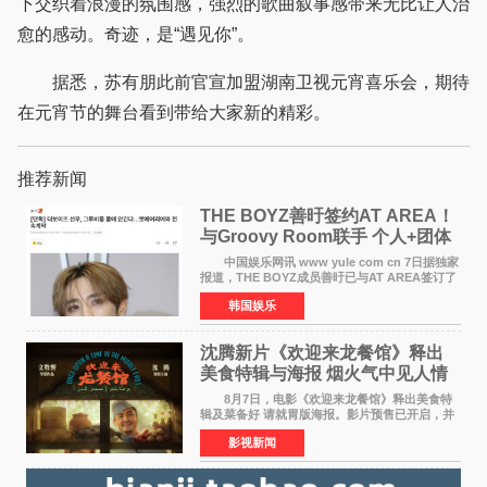
下交织着浪漫的氛围感，强烈的歌曲叙事感带来无比让人治
愈的感动。奇迹，是“遇见你”。
据悉，苏有朋此前官宣加盟湖南卫视元宵喜乐会，期待
在元宵节的舞台看到带给大家新的精彩。
推荐新闻
THE BOYZ善旴签约AT AREA！
与Groovy Room联手 个人+团体
活动并行
中国娱乐网讯 www yule com cn 7日据独家
报道，THE BOYZ成员善旴已与AT AREA签订了
专属合约。AT AREA是由知名制作人组合
韩国娱乐
Groovy Room创立的hip-hop厂牌，旗下拥有多
位实力派音乐人，在韩
沈腾新片《欢迎来龙餐馆》释出
美食特辑与海报 烟火气中见人情
温暖
8月7日，电影《欢迎来龙餐馆》释出美食特
辑及菜备好 请就胃版海报。影片预售已开启，并
将于8月8日至10日14:00-21:00举行全国超前点
影视新闻
映。电影《欢迎来龙餐馆》作为战争美食喜剧大
片，讲述了中国