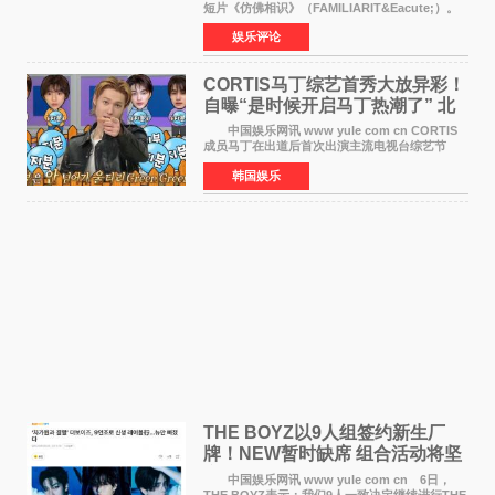
短片《仿佛相识》（FAMILIARIT&Eacute;）。
视频短片由戛纳国际电影节最佳女演员伊莎贝尔·
娱乐评论
于佩尔（Isabelle Huppert）主演，全程使用大
疆首款双主摄口
CORTIS马丁综艺首秀大放异彩！
自曝“是时候开启马丁热潮了” 北
美巡演火热进行中
中国娱乐网讯 www yule com cn CORTIS
成员马丁在出道后首次出演主流电视台综艺节
目，展现了多才多艺的魅力。 马丁出演了5日
韩国娱乐
播出的MBC《Radio Star》Fashion与Passion
之间，I&lsquo;m
THE BOYZ以9人组签约新生厂
牌！NEW暂时缺席 组合活动将坚
定不移继续
中国娱乐网讯 www yule com cn 6日，