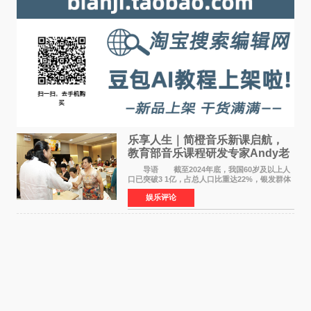
乐享人生｜简橙音乐新课启航，
教育部音乐课程研发专家Andy老
师重磅入驻领航银龄琴声
导语 截至2024年底，我国60岁及以上人
口已突破3 1亿，占总人口比重达22%，银发群体
的精神文化需求日益凸显。2024年1月，国务院办
娱乐评论
公厅印发《关于发展银发经济增进老年人福祉的
意见》——这是