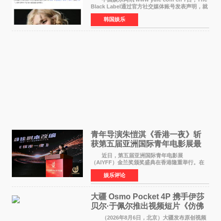
Black Label通过官方社交媒体账号发表声明，就
近期网络上关于ROS&Eacute;个人行程及是否参
韩国娱乐
加BLACKPINK出道纪念活动的种种猜测作出正
式回应。 Th
青年导演朱愷淇《香港一夜》斩
获第五届亚洲国际青年电影展最
佳剧本改编奖
近日，第五届亚洲国际青年电影展
（AIYFF）金兰奖颁奖盛典在香港隆重举行。在
这场汇聚数百位海内外电影人、文化界人士及媒
娱乐评论
体代表的亚洲青年影视盛会上，香港本土电影
《香港一夜》（Dawn in Ho
大疆 Osmo Pocket 4P 携手伊莎
贝尔·于佩尔推出视频短片《仿佛
相识》
（2026年8月6日，北京）大疆发布原创视频