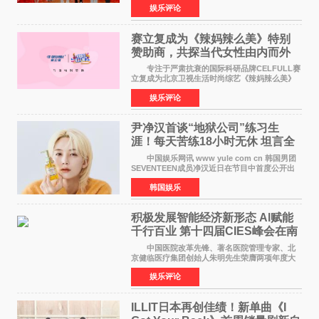
娱乐评论
格、高质感、正能量的文艺盛典，是璀璨中国年
矢志不渝的初心
赛立复成为《辣妈辣么美》特别
赞助商，共探当代女性由内而外
活力美
专注于严肃抗衰的国际科研品牌CELFULL赛
立复成为北京卫视生活时尚综艺《辣妈辣么美》
的特别赞助商,明星辣妈袁咏仪倾情参与，向广大
娱乐评论
都市女性传递健康生活新主张，寄语当代女性在
家庭与自我之间
尹净汉首谈“地狱公司”练习生
涯！每天苦练18小时无休 坦言全
靠成员撑过来
中国娱乐网讯 www yule com cn 韩国男团
SEVENTEEN成员净汉近日在节目中首度公开出
道前的残酷练习生经历，并提及经纪公司Pledis
韩国娱乐
娱乐，引发广泛关注。 在8月2日播出的日本
TBS综艺节目《周
积极发展智能经济新形态 Al赋能
千行百业 第十四届CIES峰会在南
京盛大召开
中国医院改革先锋、著名医院管理专家、北
京健临医疗集团创始人朱明先生荣膺两项年度大
奖 2026年7月31日，盛夏金陵，长江之畔，
娱乐评论
以重落地·真务实·强链接为主题的2026&lsquo;人
工智能+&rsquo
ILLIT日本再创佳绩！新单曲《I