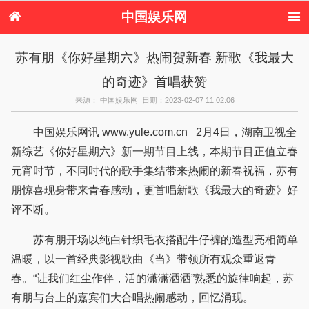
中国娱乐网
首页
新闻
女性
内地娱乐
苏有朋《你好星期六》热闹贺新春 新歌《我最大
港台娱乐
日本娱乐
韩国娱乐
欧美娱乐
的奇迹》首唱获赞
体育花边
音乐新闻
影视新闻
内地明星八卦
港台明星八卦
日本韩国明星
欧美明星八卦
娱乐评论
来源： 中国娱乐网 日期：2023-02-07 11:02:06
八卦
中国娱乐网讯 www.yule.com.cn 2月4日，湖南卫视全
新综艺《你好星期六》新一期节目上线，本期节目正值立春
元宵时节，不同时代的歌手集结带来热闹的新春祝福，苏有
朋惊喜现身带来青春感动，更首唱新歌《我最大的奇迹》好
评不断。
苏有朋开场以纯白针织毛衣搭配牛仔裤的造型亮相简单
温暖，以一首经典影视歌曲《当》带领所有观众重返青
春。“让我们红尘作伴，活的潇潇洒洒”熟悉的旋律响起，苏
有朋与台上的嘉宾们大合唱热闹感动，回忆涌现。