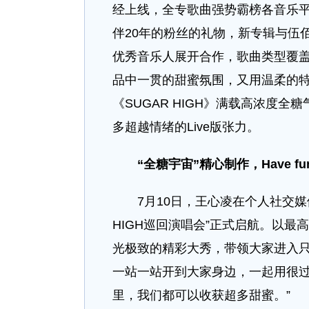
经上线，全专歌曲强势霸榜各音乐
伴20年的粉丝的礼物，新专辑与伍
优秀音乐人展开合作，歌曲类型覆盖
品中一贯的甜蜜氛围，又用温柔的
《SUGAR HIGH》满载高浓度
多超越情绪的Live版张力。
“全糖宇宙”精心制作，
Have fu
7月10日，王心凌在个人社交媒体分
HIGH巡回演唱会”正式启航。以最
光极致的精彩大秀，带领大家进入只
一站一站开到大家身边，一起用很过瘾
里，我们都可以收获超多甜蜜。”