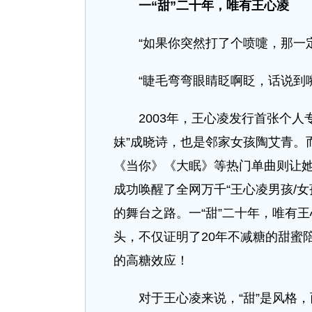
一“甜”二十年，唯有王心凌
“如果你突然打了个喷嚏，那一定
“睫毛弯弯眼睛眨啊眨，话说到嘴
2003年，王心凌发行首张个人专辑《
妹”成晓诗，也是邻家女孩陶艾青。
《当你》《大眠》等热门单曲则让她成
成功唤醒了全网万千“王心凌男孩/女
的舞台之路。一“甜”二十年，唯有
头，不仅证明了20年不减糖的甜蜜
的高糖效应！
对于王心凌来说，“甜”是风格，而不