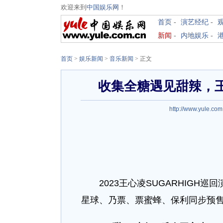
欢迎来到
中国娱乐网
！
首页
-
演艺经纪
-
新闻
-
内地娱乐
-
首页
>
娱乐新闻
>
音乐新闻
> 正文
收集全糖遇见甜辣，王
http://www.yule.com
2023王心凌SUGARHIGH巡回
星球、乃票、票蜜蜂、保利同步预