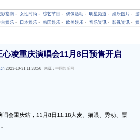
观影指南
-
女性时尚
-
综艺节目
-
偶像活动
-
明星频道
-
娱乐图片
-
游
港台娱乐
-
日本娱乐
-
韩国娱乐
-
欧美娱乐
-
音乐资讯
-
影视资讯
-
娱
心凌重庆演唱会11月8日预售开启
.cn
2023-10-31 11:33:56 来源：
中国娱乐网
演唱会重庆站，11月8日11:18大麦、猫眼、秀动、票
售。