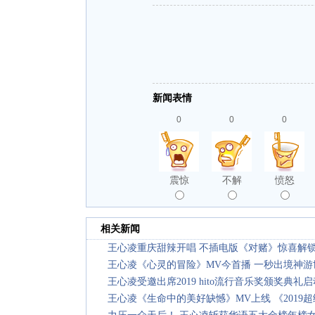
新闻表情
0
0
0
震惊
不解
愤怒
相关新闻
王心凌重庆甜辣开唱 不插电版《对赌》惊喜解
王心凌《心灵的冒险》MV今首播 一秒出境神游
王心凌受邀出席2019 hito流行音乐奖颁奖典礼
王心凌《生命中的美好缺憾》MV上线 《2019