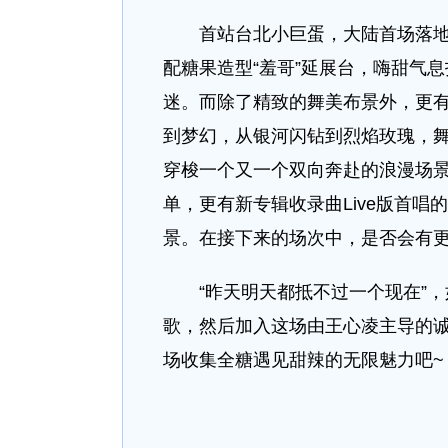
首站台北小巨蛋，大陆首场落地上
配糖果造型“羞哥”延展台，嗨甜气
迷。而除了精致的舞美布景外，更有
到梦幻，从银河闪钻到烈焰玫瑰，
穿梭一个又一个双向奔赴的浪漫场
单，更有新专辑收录曲Live版首唱
景。在接下来的场次中，是否会有
“昨天明天都抵不过一个现在”，如
歌，然后加入这场由王心凌主导的诚
场收集全糖遇见甜辣的无限魅力吧~