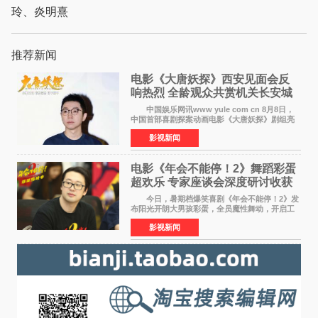
玲、炎明熹
推荐新闻
电影《大唐妖探》西安见面会反
响热烈 全龄观众共赏机关长安城
中国娱乐网讯www yule com cn 8月8日，
中国首部喜剧探案动画电影《大唐妖探》剧组亮
相西安，举办线下见面会活动。导演程腾、联合
影视新闻
导演黄珉、总制片人曹紫建、制片人李莹莹、领
衔声音出演雷淞然
电影《年会不能停！2》舞蹈彩蛋
超欢乐 专家座谈会深度研讨收获
满满
今日，暑期档爆笑喜剧《年会不能停！2》发
布阳光开朗大男孩彩蛋，全员魔性舞动，开启工
位狂欢模式。影片于昨日同步举办专家座谈会，
影视新闻
导演董润年、总制片人应萝佳出席现场，与一众
业内、学界专家