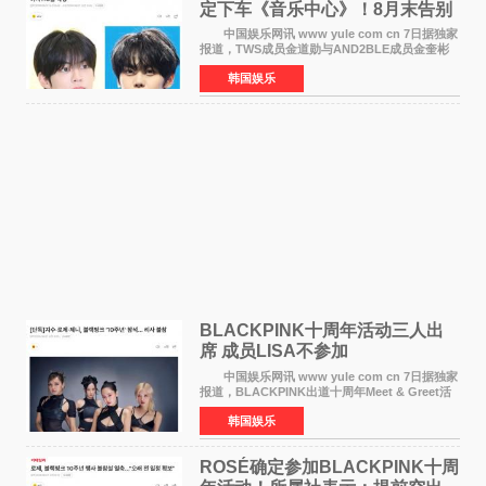
定下车《音乐中心》！8月末告别
MC席位
中国娱乐网讯 www yule com cn 7日据独家
报道，TWS成员金道勋与AND2BLE成员金奎彬
将于8月离开《音乐中心》MC的位置。 金道
韩国娱乐
勋与金奎彬于去年3月与H2H A-NA一起被选为
《音乐中心》MC，约1
BLACKPINK十周年活动三人出
席 成员LISA不参加
中国娱乐网讯 www yule com cn 7日据独家
报道，BLACKPINK出道十周年Meet & Greet活
动将由智秀、ROS&Eacute;、JENNIE出席，
韩国娱乐
LISA将缺席。 此前BLACKPINK所属社YG并
未为组合出道十周年做
ROSÉ确定参加BLACKPINK十周