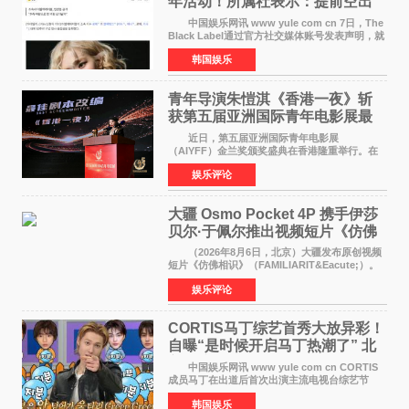
年活动！所属社表示：提前空出
了时间
中国娱乐网讯 www yule com cn 7日，The
Black Label通过官方社交媒体账号发表声明，就
近期网络上关于ROS&Eacute;个人行程及是否参
韩国娱乐
加BLACKPINK出道纪念活动的种种猜测作出正
式回应。 Th
青年导演朱愷淇《香港一夜》斩
获第五届亚洲国际青年电影展最
佳剧本改编奖
近日，第五届亚洲国际青年电影展
（AIYFF）金兰奖颁奖盛典在香港隆重举行。在
这场汇聚数百位海内外电影人、文化界人士及媒
娱乐评论
体代表的亚洲青年影视盛会上，香港本土电影
《香港一夜》（Dawn in Ho
大疆 Osmo Pocket 4P 携手伊莎
贝尔·于佩尔推出视频短片《仿佛
相识》
（2026年8月6日，北京）大疆发布原创视频
短片《仿佛相识》（FAMILIARIT&Eacute;）。
视频短片由戛纳国际电影节最佳女演员伊莎贝尔·
娱乐评论
于佩尔（Isabelle Huppert）主演，全程使用大
疆首款双主摄口
CORTIS马丁综艺首秀大放异彩！
自曝“是时候开启马丁热潮了” 北
美巡演火热进行中
中国娱乐网讯 www yule com cn CORTIS
成员马丁在出道后首次出演主流电视台综艺节
目，展现了多才多艺的魅力。 马丁出演了5日
韩国娱乐
播出的MBC《Radio Star》Fashion与Passion