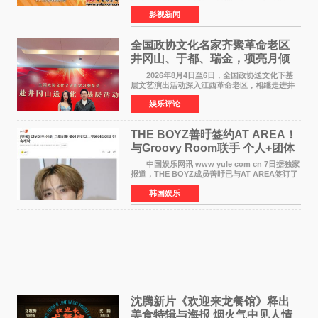
演，刘嘉玲、佐藤健特别出演，艾米、雪野、蔡
影视新闻
思贝、胡予安、倪好特别介绍的喜剧电影《功夫
女足》释出多谢你
全国政协文化名家齐聚革命老区
井冈山、于都、瑞金，项亮月倾
情献唱《桃花谣》致敬红色沃土
2026年8月4日至6日，全国政协送文化下基
层文艺演出活动深入江西革命老区，相继走进井
冈山、于都长征出发地、瑞金三地。由全国政协
娱乐评论
文化文史和学习委员会副主任、甘肃省政协原主
席欧阳坚率团，一
THE BOYZ善旴签约AT AREA！
与Groovy Room联手 个人+团体
活动并行
中国娱乐网讯 www yule com cn 7日据独家
报道，THE BOYZ成员善旴已与AT AREA签订了
专属合约。AT AREA是由知名制作人组合
韩国娱乐
Groovy Room创立的hip-hop厂牌，旗下拥有多
位实力派音乐人，在韩
沈腾新片《欢迎来龙餐馆》释出
美食特辑与海报 烟火气中见人情