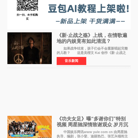
《新·止战之殇》上线，在情歌遍
地的内娱竟有如此清流？
如果战争结束，孩子们会不会重新唱起完整
的儿歌？ 这是吴楷文 Kai 创作《新·止战之
殇》时最初的想法。 从伊朗相关冲突引发的
音乐新闻
地区局势，到世界各地仍在发生的动荡与不安，
战争从来不只
《功夫女足》曝“多谢你们”特别
视频 周星驰深情致谢观众 岁月沉
淀不灭初心
中国娱乐网讯www yule com cn 由周星驰
执导、编剧，张小斐、迪丽热巴、张艺兴领衔主