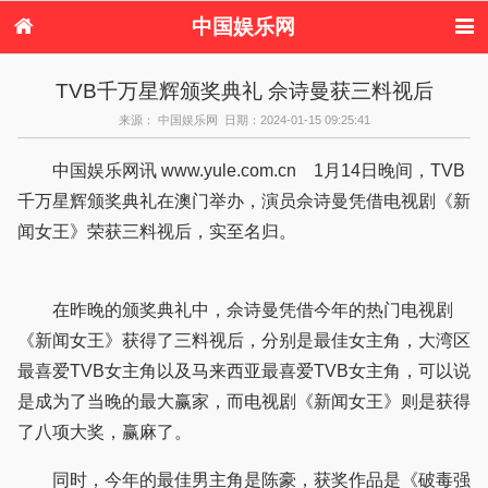
中国娱乐网
首页
新闻
女性
内地娱乐
TVB千万星辉颁奖典礼 佘诗曼获三料视后
港台娱乐
日本娱乐
韩国娱乐
欧美娱乐
来源： 中国娱乐网 日期：2024-01-15 09:25:41
体育花边
音乐新闻
影视新闻
内地明星八卦
港台明星八卦
日本韩国明星
欧美明星八卦
娱乐评论
中国娱乐网讯 www.yule.com.cn 1月14日晚间，TVB
八卦
千万星辉颁奖典礼在澳门举办，演员佘诗曼凭借电视剧《新
闻女王》荣获三料视后，实至名归。
在昨晚的颁奖典礼中，佘诗曼凭借今年的热门电视剧
《新闻女王》获得了三料视后，分别是最佳女主角，大湾区
最喜爱TVB女主角以及马来西亚最喜爱TVB女主角，可以说
是成为了当晚的最大赢家，而电视剧《新闻女王》则是获得
了八项大奖，赢麻了。
同时，今年的最佳男主角是陈豪，获奖作品是《破毒强