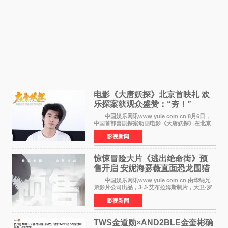
电影《大唐妖探》北京首映礼 欢
乐探案获观众盛赞：“夯！”
中国娱乐网讯www yule com cn 8月6日，
中国首部喜剧探案动画电影《大唐妖探》在北京
举办电影首映礼。导演程腾、联合导演黄珉、总
影视新闻
制片人曹紫建、制片人李莹莹，配音导演张喆，
对白指导程寅，领
惊悚冒险大片《逃出绝命街》预
售开启 安妮海瑟薇直面恐龙围猎
中国娱乐网讯www yule com cn 由华纳兄
弟影片公司出品，J·J·艾布拉姆斯制片，大卫·罗
伯特·米切尔执导，好莱坞巨星安妮·海瑟薇和伊万
影视新闻
·麦克格雷格领衔主演的2026暑期惊悚冒险大片
《逃出绝
TWS金道勋×AND2BLE金奎彬确