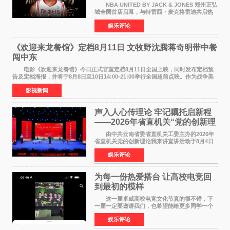
NBA UNITED BY JACK & JONES 郑州正弘
城全国首店启幕，与特雷西・麦克格雷迪共启热
爱 2026 年7 月21 日，
娱乐评论
NBAUNITEDBYJACK&JONES 全国首店，于郑
州正弘城正式启幕。NBA 传奇球星
《欢迎来龙餐馆》定档8月11日 文牧野沈腾蒋奇明带中餐
闯中东
电影《欢迎来龙餐馆》今日正式官宣定档8月11日全国上映，同时发布定档预
告及定档海报，并将于8月8日至10日14:00-21:00举行全国超前点映。作为战争美
食大片，影片讲述的是中国厨师徐福（沈腾
影视新闻
声入人心传理论 牢记嘱托启新程
——2026年省直机关“党的创新理
论我来讲”宣讲活动圆满落幕
由中共云南省委省直机关工委主办的2026年
省直机关党的创新理论我来讲宣讲活动于8月4日
至5日在昆明举办。活动以 "牢记嘱托 感恩奋进
娱乐评论
开创云南发展新局面 "为主题，坚持以新时代中国
特色社会主义
为每一份热爱搭台 让高校电竞回
到最初的模样
这一届卓威高校电竞文化节真的很不错，下
一届一定要邀请我们，也希望能给更多同学一个
来到现场的机会。 2026卓威高校电竞文化节
娱乐评论
已经落下帷幕，在活动结束后，仍有不少高校电
竞社负责人和现