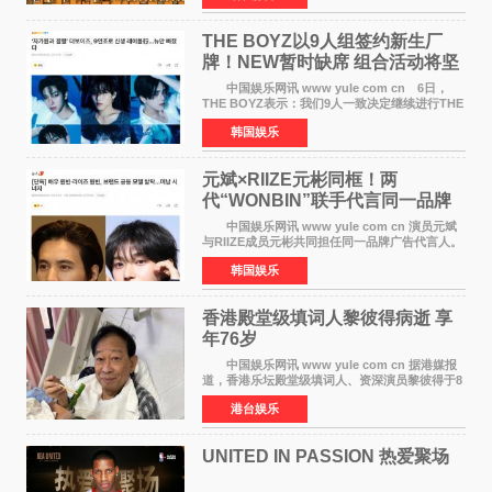
之间，I&lsquo;m
THE BOYZ以9人组签约新生厂
牌！NEW暂时缺席 组合活动将坚
定不移继续
中国娱乐网讯 www yule com cn 6日，
THE BOYZ表示：我们9人一致决定继续进行THE
BOYZ组合活动，并且已经完成了组合团体活动
韩国娱乐
签约。目前正在新生厂牌下进行活动准备。尚未
离开THE BOYZ原所
元斌×RIIZE元彬同框！两
代“WONBIN”联手代言同一品牌
颜值天花板合体
中国娱乐网讯 www yule com cn 演员元斌
与RIIZE成员元彬共同担任同一品牌广告代言人。
6日据独家报道，继演员元斌之后，RIIZE元彬最
韩国娱乐
近也被选为某在线中介平台A公司的共同广告代言
人，两人将作
香港殿堂级填词人黎彼得病逝 享
年76岁​
中国娱乐网讯 www yule com cn 据港媒报
道，香港乐坛殿堂级填词人、资深演员黎彼得于8
月5日上午因病离世，终年76岁。好友钟志光透
港台娱乐
露，黎彼得今年3月中风后便卧床休养，身体机能
持续衰退，最
UNITED IN PASSION 热爱聚场