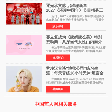
逐光承文脉 启璀璨新章｜
2027《璀璨中国年》节目招募工
作圆满启动
近日，2027《璀璨中国年》特别节目启动仪
式在北京广播电视台演播大厅举行。 传播中
华优秀传统文化，弘扬纯正国风艺术，打造高规
娱乐评论
格、高质感、正能量的文艺盛典，是璀璨中国年
矢志不渝的初心
赛立复成为《辣妈辣么美》特别
赞助商，共探当代女性由内而外
活力美
专注于严肃抗衰的国际科研品牌CELFULL赛
立复成为北京卫视生活时尚综艺《辣妈辣么美》
的特别赞助商,明星辣妈袁咏仪倾情参与，向广大
娱乐评论
都市女性传递健康生活新主张，寄语当代女性在
家庭与自我之间
尹净汉首谈“地狱公司”练习生
涯！每天苦练18小时无休 坦言全
靠成员撑过来
中国娱乐网讯 www yule com cn 韩国男团
SEVENTEEN成员净汉近日在节目中首度公开出
道前的残酷练习生经历，并提及经纪公司Pledis
韩国娱乐
娱乐，引发广泛关注。 在8月2日播出的日本
TBS综艺节目《周
中国艺人网相关服务