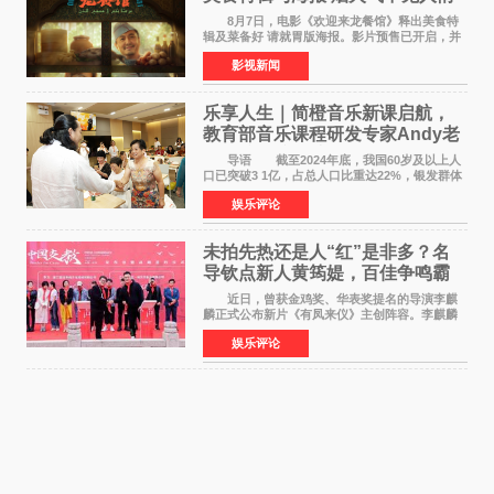
温暖
8月7日，电影《欢迎来龙餐馆》释出美食特
辑及菜备好 请就胃版海报。影片预售已开启，并
将于8月8日至10日14:00-21:00举行全国超前点
影视新闻
映。电影《欢迎来龙餐馆》作为战争美食喜剧大
片，讲述了中国
乐享人生｜简橙音乐新课启航，
教育部音乐课程研发专家Andy老
师重磅入驻领航银龄琴声
导语 截至2024年底，我国60岁及以上人
口已突破3 1亿，占总人口比重达22%，银发群体
的精神文化需求日益凸显。2024年1月，国务院办
娱乐评论
公厅印发《关于发展银发经济增进老年人福祉的
意见》——这是
未拍先热还是人“红”是非多？名
导钦点新人黄筠媞，百佳争鸣霸
气回应
近日，曾获金鸡奖、华表奖提名的导演李麒
麟正式公布新片《有凤来仪》主创阵容。李麒麟
早年凭电影《华容道》获得金鸡奖、华表奖提
娱乐评论
名，此后长期参与国内外电影制作，其担任制片
人参与的作品亦曾