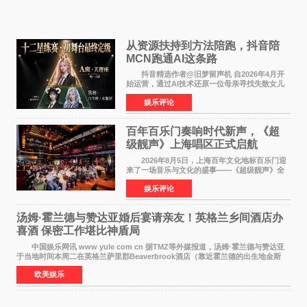
从资源扶持到方法陪跑，抖音陪
MCN跑通AI这条路
抖音精选作者@旧梦留声机 自2026年4月开
始运营，通过AI技术还原一位母亲寻找失散女儿
的故事，凭借强情感表达获得大量用户关注，发
娱乐评论
布仅21小时便获得超1亿曝光、超1000万互动。
此后，账号持续沿
百年百乐门奏响时代新声，《超
级靓声》上海唱区正式启航
2026年8月5日，上海百年文化地标百乐门迎
来了一场音乐与文化的盛事——《超级靓声》全
国励志音乐公益节目上海唱区新闻发布会暨启动
娱乐评论
仪式在此隆重举行。各界领导、嘉宾与媒体朋友
齐聚一堂，共同
汤姆·霍兰德与赞达亚婚后宴请亲友！英格兰乡间酒店办
喜酒 保密工作堪比神盾局
中国娱乐网讯 www yule com cn 据TMZ等外媒报道，汤姆·霍兰德与赞达亚
于当地时间本周二在英格兰萨里郡Beaverbrook酒店（靠近霍兰德的出生地金斯
顿）举办婚宴，邀请家人与朋友们喝喜酒，庆祝
欧美娱乐