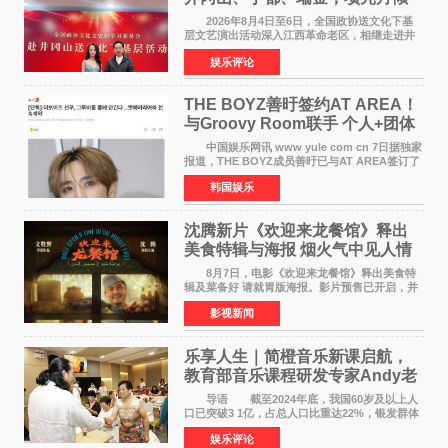
情献唱《桃花谣》致敬红色沃土
2026年8月4日至6日，全国政协送文化下基
层文艺演出活动深入江西革命老区，相继走进井
冈山、于都长征出发地、瑞金三地。由全国政协
娱乐评论
文化文史和学习委员会副主任、甘肃省政协原主
席欧阳坚率团，一
THE BOYZ善旴签约AT AREA！
与Groovy Room联手 个人+团体
活动并行
中国娱乐网讯 www yule com cn 7日据独家
报道，THE BOYZ成员善旴已与AT AREA签订了
专属合约。AT AREA是由知名制作人组合
韩国娱乐
Groovy Room创立的hip-hop厂牌，旗下拥有多
位实力派音乐人，在韩
沈腾新片《欢迎来龙餐馆》释出
美食特辑与海报 烟火气中见人情
温暖
8月7日，电影《欢迎来龙餐馆》释出美食特
辑及菜备好 请就胃版海报。影片预售已开启，并
将于8月8日至10日14:00-21:00举行全国超前点
影视新闻
映。电影《欢迎来龙餐馆》作为战争美食喜剧大
片，讲述了中国
乐享人生｜简橙音乐新课启航，
教育部音乐课程研发专家Andy老
师重磅入驻领航银龄琴声
导语 截至2024年底，我国60岁及以上人
口已突破3 1亿，占总人口比重达22%，银发群体
的精神文化需求日益凸显。2024年1月，国务院办
娱乐评论
公厅印发《关于发展银发经济增进老年人福祉的