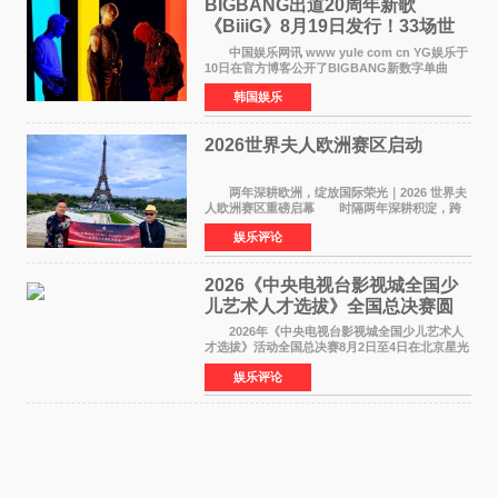
BIGBANG出道20周年新歌
《BiiiG》8月19日发行！33场世
界巡演同步启航
中国娱乐网讯 www yule com cn YG娱乐于
10日在官方博客公开了BIGBANG新数字单曲
《BiiiG》的海报，宣布新歌将于8月19日——组
韩国娱乐
合出道20周年纪念日正式发行。歌名取自意为"巨
大""宏大"的"BIG"
2026世界夫人欧洲赛区启动
两年深耕欧洲，绽放国际荣光｜2026 世界夫
人欧洲赛区重磅启幕 时隔两年深耕积淀，跨
越多国文化游学！伴随着国际影响力持续攀升，
娱乐评论
2026 世界夫人欧洲赛区正式全面启动。本次赛区
落地，是世
2026《中央电视台影视城全国少
儿艺术人才选拔》全国总决赛圆
满落幕
2026年《中央电视台影视城全国少儿艺术人
才选拔》活动全国总决赛8月2日至4日在北京星光
影视园成功举办！ 活动于8月2日迎来全国总
娱乐评论
决赛的盛大开幕。一年一度的该项活动依然延续
着经典的四大板