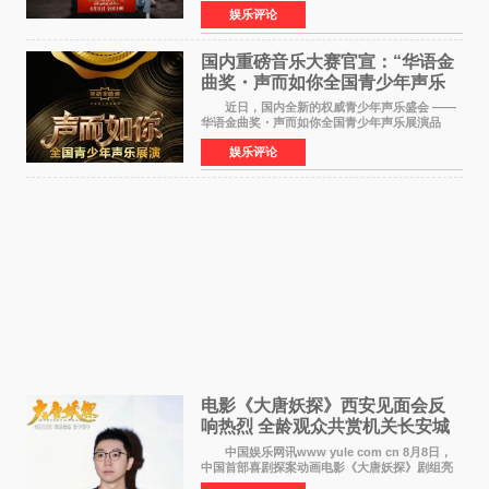
馆》在上海超前点映，主创团队携影片亮相与观
娱乐评论
众提前见面。TCL作为本片独家合作伙伴，在路
演现场设置品牌互
国内重磅音乐大赛官宣：“华语金
曲奖・声而如你全国青少年声乐
展演” 正式启幕，阿沁出任明星总
近日，国内全新的权威青少年声乐盛会 ——
评审
华语金曲奖・声而如你全国青少年声乐展演品
牌，在湖南长沙隆重举行官宣，国内又一高规格
娱乐评论
青少年声乐赛事全面启航。 本赛事由寰宇声
扬联合华语金曲
电影《大唐妖探》西安见面会反
响热烈 全龄观众共赏机关长安城
中国娱乐网讯www yule com cn 8月8日，
中国首部喜剧探案动画电影《大唐妖探》剧组亮
相西安，举办线下见面会活动。导演程腾、联合