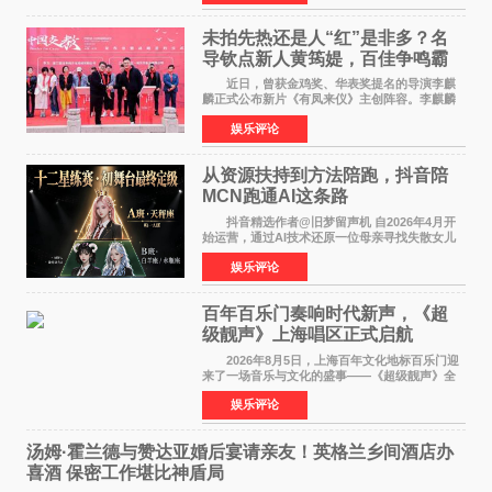
意见》——这是
未拍先热还是人“红”是非多？名
导钦点新人黄筠媞，百佳争鸣霸
气回应
近日，曾获金鸡奖、华表奖提名的导演李麒
麟正式公布新片《有凤来仪》主创阵容。李麒麟
早年凭电影《华容道》获得金鸡奖、华表奖提
娱乐评论
名，此后长期参与国内外电影制作，其担任制片
人参与的作品亦曾
从资源扶持到方法陪跑，抖音陪
MCN跑通AI这条路
抖音精选作者@旧梦留声机 自2026年4月开
始运营，通过AI技术还原一位母亲寻找失散女儿
的故事，凭借强情感表达获得大量用户关注，发
娱乐评论
布仅21小时便获得超1亿曝光、超1000万互动。
此后，账号持续沿
百年百乐门奏响时代新声，《超
级靓声》上海唱区正式启航
2026年8月5日，上海百年文化地标百乐门迎
来了一场音乐与文化的盛事——《超级靓声》全
国励志音乐公益节目上海唱区新闻发布会暨启动
娱乐评论
仪式在此隆重举行。各界领导、嘉宾与媒体朋友
齐聚一堂，共同
汤姆·霍兰德与赞达亚婚后宴请亲友！英格兰乡间酒店办
喜酒 保密工作堪比神盾局