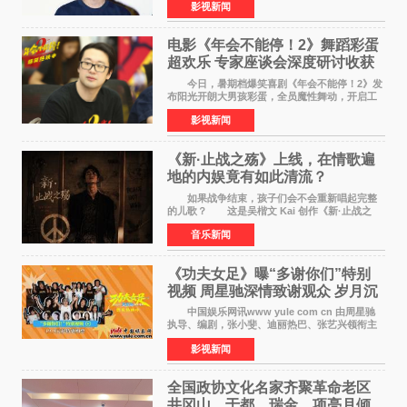
影视新闻
导演黄珉、总制片人曹紫建、制片人李莹莹、领
衔声音出演雷淞然
电影《年会不能停！2》舞蹈彩蛋
超欢乐 专家座谈会深度研讨收获
满满
今日，暑期档爆笑喜剧《年会不能停！2》发
布阳光开朗大男孩彩蛋，全员魔性舞动，开启工
位狂欢模式。影片于昨日同步举办专家座谈会，
影视新闻
导演董润年、总制片人应萝佳出席现场，与一众
业内、学界专家
《新·止战之殇》上线，在情歌遍
地的内娱竟有如此清流？
如果战争结束，孩子们会不会重新唱起完整
的儿歌？ 这是吴楷文 Kai 创作《新·止战之
殇》时最初的想法。 从伊朗相关冲突引发的
音乐新闻
地区局势，到世界各地仍在发生的动荡与不安，
战争从来不只
《功夫女足》曝“多谢你们”特别
视频 周星驰深情致谢观众 岁月沉
淀不灭初心
中国娱乐网讯www yule com cn 由周星驰
执导、编剧，张小斐、迪丽热巴、张艺兴领衔主
演，刘嘉玲、佐藤健特别出演，艾米、雪野、蔡
影视新闻
思贝、胡予安、倪好特别介绍的喜剧电影《功夫
女足》释出多谢你
全国政协文化名家齐聚革命老区
井冈山、于都、瑞金，项亮月倾