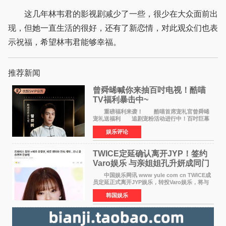
这几年林韦君的影视剧减少了一些，很少在大众面前出
现，但她一直生活的很好，还有了新恋情，对此观众们也表
示祝福，希望林韦君能够幸福。
推荐新闻
曾舜晞喊你来抽百吋电视！酷喵
TV福利暴击中~
重磅福利来袭！ 酷喵首席宠礼官曾舜晞
宠礼送福利 追剧宠粉活动进行中！百吋巨幕
电视 邀你来抽~活动时间：8月8日10:00 — 8
娱乐评论
月23日23:59 三步轻松参与，大奖等你
拿： 1、打开电
TWICE定延确认离开JYP！签约
Varo娱乐 与亲姐姐孔升妍成同门
中国娱乐网讯 www yule com cn TWICE成
员定延正式离开JYP娱乐，转投Varo娱乐，将与
亲姐姐孔升妍成为同门。 Varo娱乐于10日通
韩国娱乐
过官方SNS宣布："能与拥有多彩魅力和无限潜力
的俞定延结下珍贵