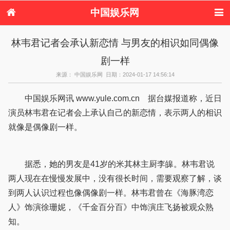
中国娱乐网
首页
新闻
女性
内地娱乐
林韦君记者会承认新恋情 与男友的相识如同偶像
港台娱乐
日本娱乐
韩国娱乐
欧美娱乐
剧一样
体育花边
音乐新闻
影视新闻
内地明星八卦
港台明星八卦
日本韩国明星
欧美明星八卦
娱乐评论
来源： 中国娱乐网 日期：2024-01-17 14:56:14
八卦
中国娱乐网讯 www.yule.com.cn 据台媒报道称，近日
演员林韦君在记者会上承认自己的新恋情，表示两人的相识
就像是偶像剧一样。
据悉，她的男友是41岁的米其林主厨李皞。林韦君说
两人现在在慢慢发展中，没有很长时间，需要观察了解，谈
到两人认识过程也像偶像剧一样。林韦君曾在《海豚湾恋
人》饰演徐珊妮，《千金百分百》中饰演庄飞扬被观众熟
知。