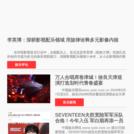
李英博：深耕影视配乐领域 用旋律诠释多元影像内核
在华语影视音乐行业中，全能配乐人、音乐总监李英博（昵称大博）凭借扎实
的创作功底与多元的曲风驾驭能力，深耕影视配乐领域十余年，从小众影视制作新
人成长为横跨主旋律电影、动画番剧、网剧
娱乐评论
万人合唱席卷津城！徐良天津巡
演打造划时代青春盛宴
中国娱乐网讯www yule com cn 2026年8月
7日至9日，徐良2026时间折叠巡回演唱会在天津
连续举办三场演出。整场演出凭借扎实的音乐内
音乐新闻
容、有温度的舞台叙事与充满巧思的现场设计，
为天津本地及专
SEVENTEEN夫胜宽陆军军乐队
合格！今年入伍 军白期再添一员
中国娱乐网讯 www yule com cn 据10日独
家报道，SEVENTEEN成员夫胜宽报名陆军军乐