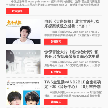
中国娱乐网讯 www yule com cn 据TMZ等外媒报道，汤姆·霍兰德与赞达亚
于当地时间本周二在英格兰萨里郡Beaverbrook酒店（靠近霍兰德的出生地金斯
顿）举办婚宴，邀请家人与朋友们喝喜酒，庆祝
欧美娱乐
电影《大唐妖探》北京首映礼 欢
乐探案获观众盛赞：“夯！”
中国娱乐网讯www yule com cn 8月6日，
中国首部喜剧探案动画电影《大唐妖探》在北京
举办电影首映礼。导演程腾、联合导演黄珉、总
影视新闻
制片人曹紫建、制片人李莹莹，配音导演张喆，
对白指导程寅，领
惊悚冒险大片《逃出绝命街》预
售开启 安妮海瑟薇直面恐龙围猎
中国娱乐网讯www yule com cn 由华纳兄
弟影片公司出品，J·J·艾布拉姆斯制片，大卫·罗
伯特·米切尔执导，好莱坞巨星安妮·海瑟薇和伊万
影视新闻
·麦克格雷格领衔主演的2026暑期惊悚冒险大片
《逃出绝
TWS金道勋×AND2BLE金奎彬确
定下车《音乐中心》！8月末告别
MC席位
中国娱乐网讯 www yule com cn 7日据独家
报道，TWS成员金道勋与AND2BLE成员金奎彬
将于8月离开《音乐中心》MC的位置。 金道
韩国娱乐
勋与金奎彬于去年3月与H2H A-NA一起被选为
《音乐中心》MC，约1