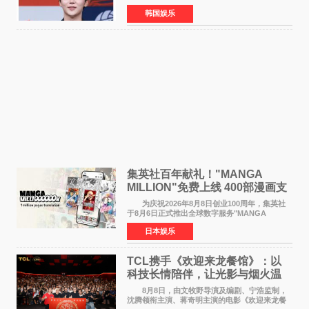
队并合格，预计将于今年入伍，成为组合中又一
韩国娱乐
位履行国防义务的成员。 目前SEVENTEEN
正全面进入军白期—
集英社百年献礼！"MANGA
MILLION"免费上线 400部漫画支
援逾百种语言
为庆祝2026年8月8日创业100周年，集英社
于8月6日正式推出全球数字服务"MANGA
MILLION"，无需注册即可免费阅读近400部漫画
日本娱乐
作品，总量达100万页，翻译成100多种语言面向
全球读者开放。该服务预
TCL携手《欢迎来龙餐馆》：以
科技长情陪伴，让光影与烟火温
暖生活
8月8日，由文牧野导演及编剧、宁浩监制，
沈腾领衔主演、蒋奇明主演的电影《欢迎来龙餐