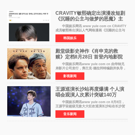
CRAVITY敏熙确定出演漫改短剧
《沉睡的公主与做梦的恶魔》主
人公
中国娱乐网讯 www yule com cn CRAVITY
成员敏熙将出演以人气网络漫画《沉睡的公主与
做梦的恶魔》为原作的短剧，担任主人公。
韩国娱乐
该短剧讲述了一直照顾陷入沉睡状态女友的吴
敏，在夜空中看
殿堂级影史神作《肖申克的救
赎》定档8月28日 首登内地影院
中国娱乐网讯www yule com cn 由华纳兄
弟影片公司发行，弗兰克·德拉邦特编剧并执导，
蒂姆·罗宾斯、摩根·弗里曼主演的影史传世经典
影视新闻
《肖申克的救赎》（The Shawshank
Redemption）今日发布
王源巡演长沙站再度爆满 个人演
唱会观演人次累计突破140万
中国娱乐网讯www yule com cn 8月8日，
王源宇宙超级无敌大大狂欢巡演长沙站在长沙贺
龙体育场唱响，这也是王源个人巡演首次登陆长
音乐新闻
沙。十年前，王源曾在这座熟悉的城市举办16岁
生日会，从当初的