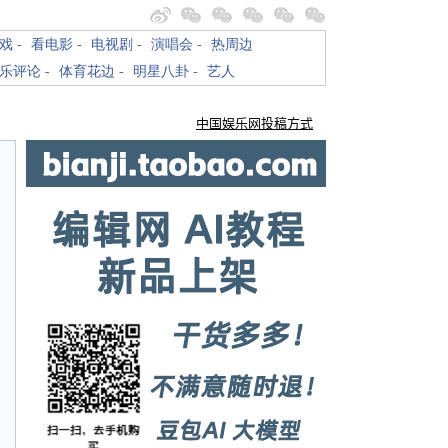
戏
-
看电影
-
电视剧
-
演唱会
-
热周边
乐评论
-
体育花边
-
明星八卦
-
艺人