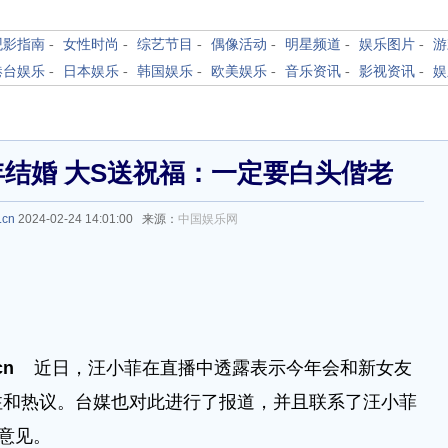
观影指南
-
女性时尚
-
综艺节目
-
偶像活动
-
明星频道
-
娱乐图片
-
游
港台娱乐
-
日本娱乐
-
韩国娱乐
-
欧美娱乐
-
音乐资讯
-
影视资讯
-
娱
结婚 大S送祝福：一定要白头偕老
.cn
2024-02-24 14:01:00 来源：
中国娱乐网
cn
近日，汪小菲在直播中透露表示今年会和新女友
注和热议。台媒也对此进行了报道，并且联系了汪小菲
意见。