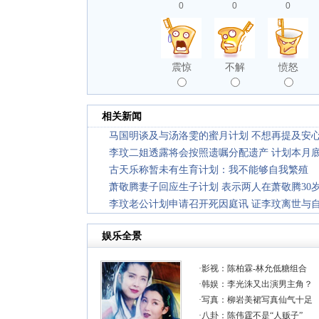
0
0
0
震惊
不解
愤怒
相关新闻
马国明谈及与汤洛雯的蜜月计划 不想再提及安
李玟二姐透露将会按照遗嘱分配遗产 计划本月
古天乐称暂未有生育计划：我不能够自我繁殖
萧敬腾妻子回应生子计划 表示两人在萧敬腾30
李玟老公计划申请召开死因庭讯 证李玟离世与