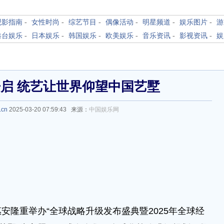
观影指南
-
女性时尚
-
综艺节目
-
偶像活动
-
明星频道
-
娱乐图片
-
游
港台娱乐
-
日本娱乐
-
韩国娱乐
-
欧美娱乐
-
音乐资讯
-
影视资讯
-
娱
启 统艺让世界仰望中国艺墅
.cn
2025-03-20 07:59:43 来源：
中国娱乐网
重举办“全球战略升级发布盛典暨2025年全球经