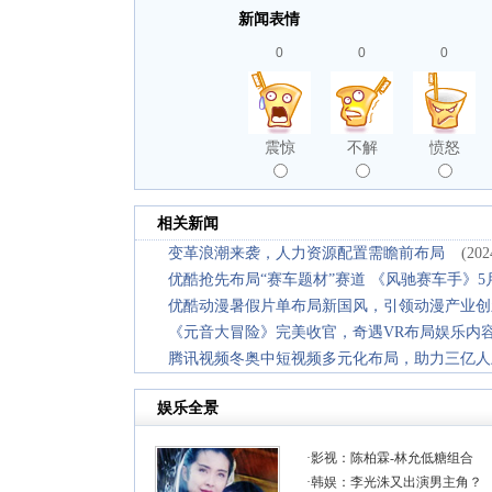
新闻表情
0
0
0
震惊
不解
愤怒
相关新闻
变革浪潮来袭，人力资源配置需瞻前布局
(202
优酷抢先布局“赛车题材”赛道 《风驰赛车手》5
优酷动漫暑假片单布局新国风，引领动漫产业创
《元音大冒险》完美收官，奇遇VR布局娱乐内
腾讯视频冬奥中短视频多元化布局，助力三亿人