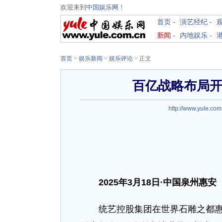
欢迎来到
中国娱乐网
！
首页
-
演艺经纪
-
新闻
-
内地娱乐
-
首页
>
娱乐新闻
>
娱乐评论
> 正文
百亿战略布局开
http://www.yule.com
2025
年
3
月
18
日
·
中国泉州惠安
统艺控股集团在世界石雕之都惠安隆