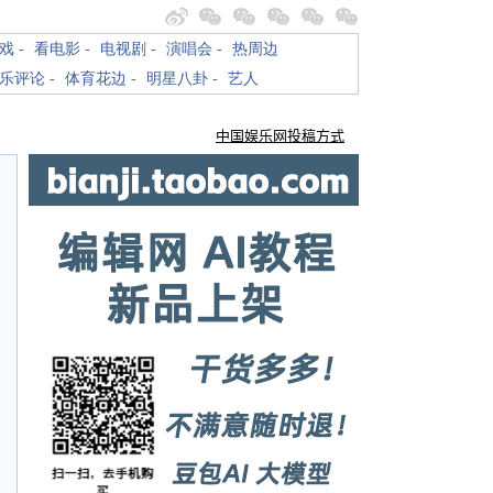
戏
-
看电影
-
电视剧
-
演唱会
-
热周边
乐评论
-
体育花边
-
明星八卦
-
艺人