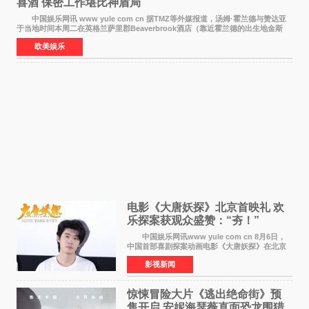
喜酒 保密工作堪比神盾局
中国娱乐网讯 www yule com cn 据TMZ等外媒报道，汤姆·霍兰德与赞达亚
于当地时间本周二在英格兰萨里郡Beaverbrook酒店（靠近霍兰德的出生地金斯
顿）举办婚宴，邀请家人与朋友们喝喜酒，庆祝
欧美娱乐
电影《大唐妖探》北京首映礼 欢
乐探案获观众盛赞：“夯！”
中国娱乐网讯www yule com cn 8月6日，
中国首部喜剧探案动画电影《大唐妖探》在北京
举办电影首映礼。导演程腾、联合导演黄珉、总
影视新闻
制片人曹紫建、制片人李莹莹，配音导演张喆，
对白指导程寅，领
惊悚冒险大片《逃出绝命街》预
售开启 安妮海瑟薇直面恐龙围猎