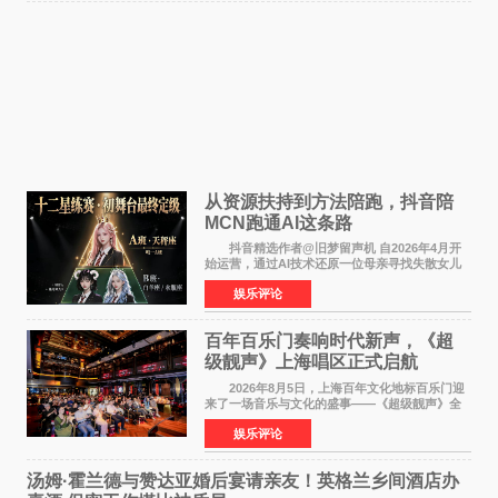
从资源扶持到方法陪跑，抖音陪
MCN跑通AI这条路
抖音精选作者@旧梦留声机 自2026年4月开
始运营，通过AI技术还原一位母亲寻找失散女儿
的故事，凭借强情感表达获得大量用户关注，发
娱乐评论
布仅21小时便获得超1亿曝光、超1000万互动。
此后，账号持续沿
百年百乐门奏响时代新声，《超
级靓声》上海唱区正式启航
2026年8月5日，上海百年文化地标百乐门迎
来了一场音乐与文化的盛事——《超级靓声》全
国励志音乐公益节目上海唱区新闻发布会暨启动
娱乐评论
仪式在此隆重举行。各界领导、嘉宾与媒体朋友
齐聚一堂，共同
汤姆·霍兰德与赞达亚婚后宴请亲友！英格兰乡间酒店办