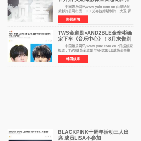
中国娱乐网讯www yule com cn 由华纳兄
弟影片公司出品，J·J·艾布拉姆斯制片，大卫·罗
伯特·米切尔执导，好莱坞巨星安妮·海瑟薇和伊万
影视新闻
·麦克格雷格领衔主演的2026暑期惊悚冒险大片
《逃出绝
TWS金道勋×AND2BLE金奎彬确
定下车《音乐中心》！8月末告别
MC席位
中国娱乐网讯 www yule com cn 7日据独家
报道，TWS成员金道勋与AND2BLE成员金奎彬
将于8月离开《音乐中心》MC的位置。 金道
韩国娱乐
勋与金奎彬于去年3月与H2H A-NA一起被选为
《音乐中心》MC，约1
BLACKPINK十周年活动三人出
席 成员LISA不参加