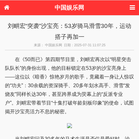
中国娱乐网
首页
新闻
女性
内地娱乐
刘畊宏“突袭”沙宝亮：53岁骑马滑雪30年，运动
港台娱乐
日本娱乐
韩国娱乐
欧美娱乐
搭子再加一
体育花边
音乐新闻
影视新闻
内地明星八卦
港台明星八卦
日本韩国明星
欧美明星八卦
娱乐评论
来源： 中国娱乐网 日期：2025-07-31 11:07:25
八卦
在《50而已》第四期节目里，刘畊宏再次以“明星突击
队队长”的身份出现，他的目标锁定在53岁的沙宝亮身上
——这位以《暗香》惊艳岁月的歌手，竟藏着一身让人惊叹
的“功夫”：30余载的资深骑手、20多年划水高手、滑雪“发
烧友”同样长达30年，甚至跨界成为荧幕上的“反派专业
户”。刘畊宏带着节目“十集打破年龄刻板印象”的使命，试图
揭开沙宝亮活力不息的秘密。
当刘畊宏问及30多年的马术生涯是否仅是爱好时，沙