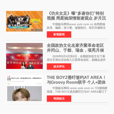
《功夫女足》曝“多谢你们”特别
视频 周星驰深情致谢观众 岁月沉
淀不灭初心
中国娱乐网讯www yule com cn 由周星驰
执导、编剧，张小斐、迪丽热巴、张艺兴领衔主
演，刘嘉玲、佐藤健特别出演，艾米、雪野、蔡
影视新闻
思贝、胡予安、倪好特别介绍的喜剧电影《功夫
女足》释出多谢你
全国政协文化名家齐聚革命老区
井冈山、于都、瑞金，项亮月倾
情献唱《桃花谣》致敬红色沃土
2026年8月4日至6日，全国政协送文化下基
层文艺演出活动深入江西革命老区，相继走进井
冈山、于都长征出发地、瑞金三地。由全国政协
娱乐评论
文化文史和学习委员会副主任、甘肃省政协原主
席欧阳坚率团，一
THE BOYZ善旴签约AT AREA！
与Groovy Room联手 个人+团体
活动并行
中国娱乐网讯 www yule com cn 7日据独家
报道，THE BOYZ成员善旴已与AT AREA签订了
专属合约。AT AREA是由知名制作人组合
韩国娱乐
Groovy Room创立的hip-hop厂牌，旗下拥有多
位实力派音乐人，在韩