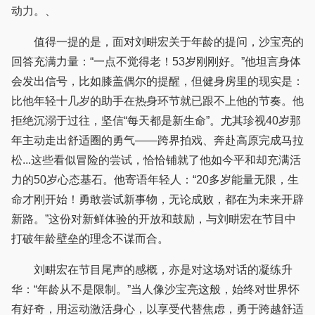
动力。、
值得一提的是，面对刘畊宏关于年龄的提问，沙宝亮的
回答充满力量：“一点不觉得老！53岁刚刚好。”他坦言身体
会发出信号，比如膝盖偶尔的提醒，但健身房里的现实是：
比他年轻十几岁的助手在热身环节就已跟不上他的节奏。他
拒绝沉溺于过往，坚信“每天都是新生命”。尤其珍视40岁那
年主动走出舒适圈的勇气——跨界拍戏、奔赴高原完成马拉
松...这些看似冒险的尝试，恰恰铺就了他如今平和却充满活
力的50岁心态基石。他寄语年轻人：“20多岁能量无限，生
命才刚开始！勇敢尝试新事物，无论成败，都在为未来开辟
新路。”这份对新鲜体验的开放和鼓励，与刘畊宏在节目中
打破年龄壁垒的理念不谋而合。
刘畊宏在节目尾声的感概，亦是对这场对话的凝练升
华：“年龄从不是限制。”当人像沙宝亮这般，始终对世界怀
有好奇，用运动激活身心，以享受代替焦虑，勇于跨越舒适