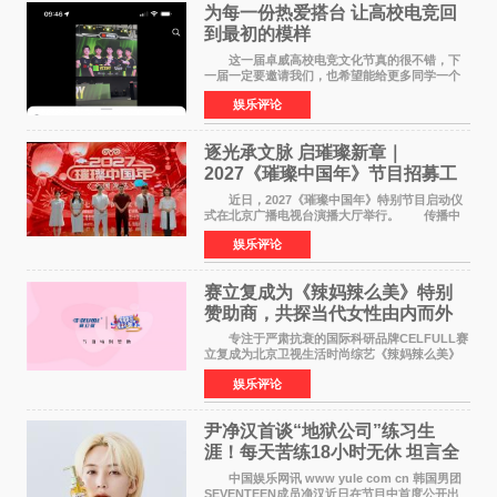
为每一份热爱搭台 让高校电竞回
到最初的模样
这一届卓威高校电竞文化节真的很不错，下
一届一定要邀请我们，也希望能给更多同学一个
来到现场的机会。 2026卓威高校电竞文化节
娱乐评论
已经落下帷幕，在活动结束后，仍有不少高校电
竞社负责人和现
逐光承文脉 启璀璨新章｜
2027《璀璨中国年》节目招募工
作圆满启动
近日，2027《璀璨中国年》特别节目启动仪
式在北京广播电视台演播大厅举行。 传播中
华优秀传统文化，弘扬纯正国风艺术，打造高规
娱乐评论
格、高质感、正能量的文艺盛典，是璀璨中国年
矢志不渝的初心
赛立复成为《辣妈辣么美》特别
赞助商，共探当代女性由内而外
活力美
专注于严肃抗衰的国际科研品牌CELFULL赛
立复成为北京卫视生活时尚综艺《辣妈辣么美》
的特别赞助商,明星辣妈袁咏仪倾情参与，向广大
娱乐评论
都市女性传递健康生活新主张，寄语当代女性在
家庭与自我之间
尹净汉首谈“地狱公司”练习生
涯！每天苦练18小时无休 坦言全
靠成员撑过来
中国娱乐网讯 www yule com cn 韩国男团
SEVENTEEN成员净汉近日在节目中首度公开出