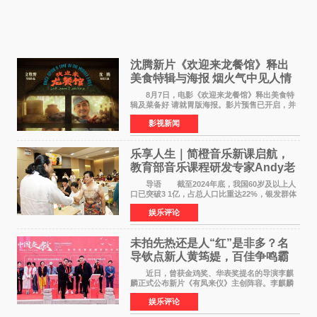
沈腾新片《欢迎来龙餐馆》释出
美食特辑与海报 烟火气中见人情
温暖
8月7日，电影《欢迎来龙餐馆》释出美食特
辑及菜备好 请就胃版海报。影片预售已开启，并
将于8月8日至10日14:00-21:00举行全国超前点
影视新闻
映。电影《欢迎来龙餐馆》作为战争美食喜剧大
片，讲述了中国
乐享人生｜简橙音乐新课启航，
教育部音乐课程研发专家Andy老
师重磅入驻领航银龄琴声
导语 截至2024年底，我国60岁及以上人
口已突破3 1亿，占总人口比重达22%，银发群体
的精神文化需求日益凸显。2024年1月，国务院办
娱乐评论
公厅印发《关于发展银发经济增进老年人福祉的
意见》——这是
未拍先热还是人“红”是非多？名
导钦点新人黄筠媞，百佳争鸣霸
气回应
近日，曾获金鸡奖、华表奖提名的导演李麒
麟正式公布新片《有凤来仪》主创阵容。李麒麟
早年凭电影《华容道》获得金鸡奖、华表奖提
娱乐评论
名，此后长期参与国内外电影制作，其担任制片
人参与的作品亦曾