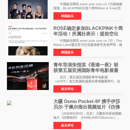
中国娱乐网讯 www yule com cn 7日据独家
报道，BLACKPINK出道十周年Meet & Greet活
动将由智秀、ROS&Eacute;、JENNIE出席，
韩国娱乐
LISA将缺席。 此前BLACKPINK所属社YG并
未为组合出道十周年做
ROSÉ确定参加BLACKPINK十周
年活动！所属社表示：提前空出
了时间
中国娱乐网讯 www yule com cn 7日，The
Black Label通过官方社交媒体账号发表声明，就
近期网络上关于ROS&Eacute;个人行程及是否参
韩国娱乐
加BLACKPINK出道纪念活动的种种猜测作出正
式回应。 Th
青年导演朱愷淇《香港一夜》斩
获第五届亚洲国际青年电影展最
佳剧本改编奖
近日，第五届亚洲国际青年电影展
（AIYFF）金兰奖颁奖盛典在香港隆重举行。在
这场汇聚数百位海内外电影人、文化界人士及媒
娱乐评论
体代表的亚洲青年影视盛会上，香港本土电影
《香港一夜》（Dawn in Ho
大疆 Osmo Pocket 4P 携手伊莎
贝尔·于佩尔推出视频短片《仿佛
相识》
（2026年8月6日，北京）大疆发布原创视频
短片《仿佛相识》（FAMILIARIT&Eacute;）。
视频短片由戛纳国际电影节最佳女演员伊莎贝尔·
娱乐评论
于佩尔（Isabelle Huppert）主演，全程使用大
疆首款双主摄口