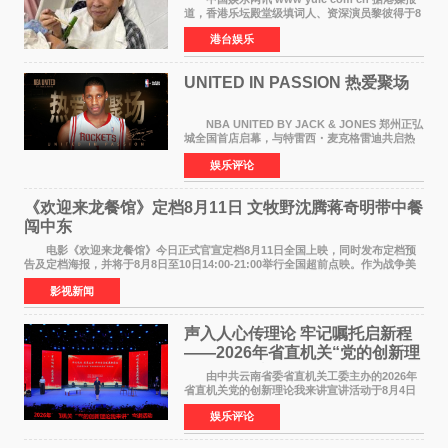
道，香港乐坛殿堂级填词人、资深演员黎彼得于8
月5日上午因病离世，终年76岁。好友钟志光透
港台娱乐
露，黎彼得今年3月中风后便卧床休养，身体机能
持续衰退，最
UNITED IN PASSION 热爱聚场
NBA UNITED BY JACK & JONES 郑州正弘
城全国首店启幕，与特雷西・麦克格雷迪共启热
爱 2026 年7 月21 日，
娱乐评论
NBAUNITEDBYJACK&JONES 全国首店，于郑
州正弘城正式启幕。NBA 传奇球星
《欢迎来龙餐馆》定档8月11日 文牧野沈腾蒋奇明带中餐
闯中东
电影《欢迎来龙餐馆》今日正式官宣定档8月11日全国上映，同时发布定档预
告及定档海报，并将于8月8日至10日14:00-21:00举行全国超前点映。作为战争美
食大片，影片讲述的是中国厨师徐福（沈腾
影视新闻
声入人心传理论 牢记嘱托启新程
——2026年省直机关“党的创新理
论我来讲”宣讲活动圆满落幕
由中共云南省委省直机关工委主办的2026年
省直机关党的创新理论我来讲宣讲活动于8月4日
至5日在昆明举办。活动以 "牢记嘱托 感恩奋进
娱乐评论
开创云南发展新局面 "为主题，坚持以新时代中国
特色社会主义