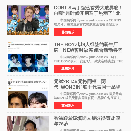
CORTIS马丁综艺首秀大放异彩！
自曝“是时候开启马丁热潮了” 北
美巡演火热进行中
中国娱乐网讯 www yule com cn CORTIS
成员马丁在出道后首次出演主流电视台综艺节
目，展现了多才多艺的魅力。 马丁出演了5日
韩国娱乐
播出的MBC《Radio Star》Fashion与Passion
之间，I&lsquo;m
THE BOYZ以9人组签约新生厂
牌！NEW暂时缺席 组合活动将坚
定不移继续
中国娱乐网讯 www yule com cn 6日，
THE BOYZ表示：我们9人一致决定继续进行THE
BOYZ组合活动，并且已经完成了组合团体活动
韩国娱乐
签约。目前正在新生厂牌下进行活动准备。尚未
离开THE BOYZ原所
元斌×RIIZE元彬同框！两
代“WONBIN”联手代言同一品牌
颜值天花板合体
中国娱乐网讯 www yule com cn 演员元斌
与RIIZE成员元彬共同担任同一品牌广告代言人。
6日据独家报道，继演员元斌之后，RIIZE元彬最
韩国娱乐
近也被选为某在线中介平台A公司的共同广告代言
人，两人将作
香港殿堂级填词人黎彼得病逝 享
年76岁​
中国娱乐网讯 www yule com cn 据港媒报