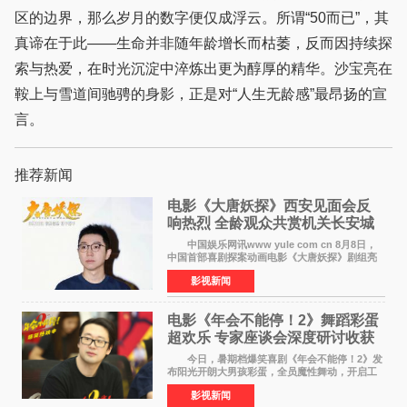
区的边界，那么岁月的数字便仅成浮云。所谓“50而已”，其
真谛在于此——生命并非随年龄增长而枯萎，反而因持续探
索与热爱，在时光沉淀中淬炼出更为醇厚的精华。沙宝亮在
鞍上与雪道间驰骋的身影，正是对“人生无龄感”最昂扬的宣
言。
推荐新闻
电影《大唐妖探》西安见面会反
响热烈 全龄观众共赏机关长安城
中国娱乐网讯www yule com cn 8月8日，
中国首部喜剧探案动画电影《大唐妖探》剧组亮
相西安，举办线下见面会活动。导演程腾、联合
影视新闻
导演黄珉、总制片人曹紫建、制片人李莹莹、领
衔声音出演雷淞然
电影《年会不能停！2》舞蹈彩蛋
超欢乐 专家座谈会深度研讨收获
满满
今日，暑期档爆笑喜剧《年会不能停！2》发
布阳光开朗大男孩彩蛋，全员魔性舞动，开启工
位狂欢模式。影片于昨日同步举办专家座谈会，
影视新闻
导演董润年、总制片人应萝佳出席现场，与一众