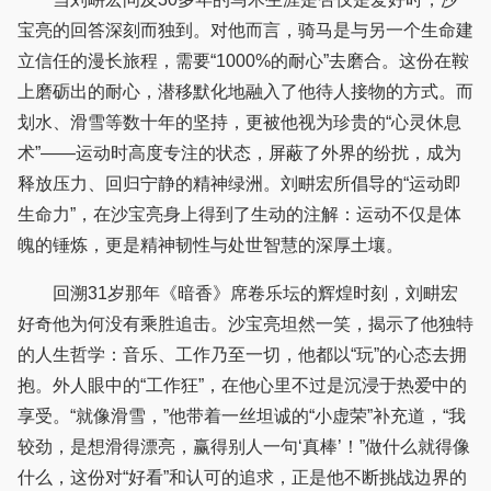
宝亮的回答深刻而独到。对他而言，骑马是与另一个生命建
立信任的漫长旅程，需要“1000%的耐心”去磨合。这份在鞍
上磨砺出的耐心，潜移默化地融入了他待人接物的方式。而
划水、滑雪等数十年的坚持，更被他视为珍贵的“心灵休息
术”——运动时高度专注的状态，屏蔽了外界的纷扰，成为
释放压力、回归宁静的精神绿洲。刘畊宏所倡导的“运动即
生命力”，在沙宝亮身上得到了生动的注解：运动不仅是体
魄的锤炼，更是精神韧性与处世智慧的深厚土壤。
回溯31岁那年《暗香》席卷乐坛的辉煌时刻，刘畊宏
好奇他为何没有乘胜追击。沙宝亮坦然一笑，揭示了他独特
的人生哲学：音乐、工作乃至一切，他都以“玩”的心态去拥
抱。外人眼中的“工作狂”，在他心里不过是沉浸于热爱中的
享受。“就像滑雪，”他带着一丝坦诚的“小虚荣”补充道，“我
较劲，是想滑得漂亮，赢得别人一句‘真棒’！”做什么就得像
什么，这份对“好看”和认可的追求，正是他不断挑战边界的