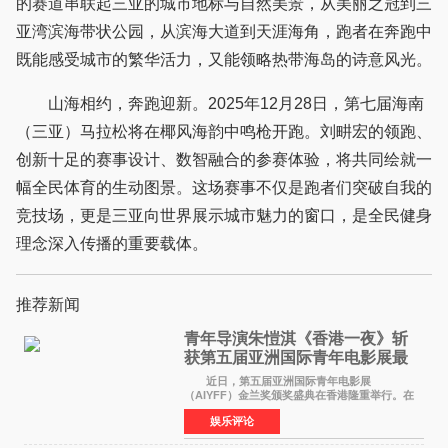
的赛道串联起三亚的城市地标与自然美景，从美丽之冠到三
亚湾滨海带状公园，从滨海大道到天涯海角，跑者在奔跑中
既能感受城市的繁华活力，又能领略热带海岛的诗意风光。
山海相约，奔跑迎新。2025年12月28日，第七届海南
（三亚）马拉松将在椰风海韵中鸣枪开跑。刘畊宏的领跑、
创新十足的赛事设计、数智融合的参赛体验，将共同绘就一
幅全民体育的生动图景。这场赛事不仅是跑者们突破自我的
竞技场，更是三亚向世界展示城市魅力的窗口，是全民健身
理念深入传播的重要载体。
推荐新闻
青年导演朱愷淇《香港一夜》斩
获第五届亚洲国际青年电影展最
佳剧本改编奖
近日，第五届亚洲国际青年电影展
（AIYFF）金兰奖颁奖盛典在香港隆重举行。在
这场汇聚数百位海内外电影人、文化界人士及媒
娱乐评论
体代表的亚洲青年影视盛会上，香港本土电影
《香港一夜》（Dawn in Ho