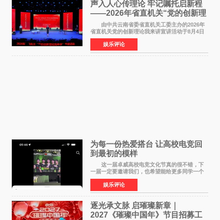
声入人心传理论 牢记嘱托启新程
——2026年省直机关“党的创新理
论我来讲”宣讲活动圆满落幕
由中共云南省委省直机关工委主办的2026年
省直机关党的创新理论我来讲宣讲活动于8月4日
至5日在昆明举办。活动以 "牢记嘱托 感恩奋进
娱乐评论
开创云南发展新局面 "为主题，坚持以新时代中国
特色社会主义
为每一份热爱搭台 让高校电竞回
到最初的模样
这一届卓威高校电竞文化节真的很不错，下
一届一定要邀请我们，也希望能给更多同学一个
来到现场的机会。 2026卓威高校电竞文化节
娱乐评论
已经落下帷幕，在活动结束后，仍有不少高校电
竞社负责人和现
逐光承文脉 启璀璨新章｜
2027《璀璨中国年》节目招募工