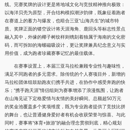
线。完赛奖牌的设计更是将地域文化与竞技精神推向极致：
以海洋贝壳为原型，开合结构模拟潮汐韵律，既象征着跑者
在赛道上的蓄力与爆发，也暗合三亚“山海共生”的城市特
质。奖牌正面的镂空设计将天涯海角、鹿回头等标志性景点
融入其中，外缘的椰子树纹样则镌刻着独属于海南的文化密
码，而可拆卸的海螺磁吸设计，更让奖牌兼具纪念意义与实
用价值，成为跑者珍藏赛事记忆的最佳载体。
在赛事设置上，本届三亚马拉松兼顾专业性与趣味性，
满足不同跑者的多元需求。除传统的个人赛项目外，新增的
马拉松团体组鼓励跑友们携手共进，在协作中感受奔跑的快
乐；“携手跑天涯”情侣组则为赛事增添了浪漫氛围，让跑者
在山海见证下定格爱情与友情的美好瞬间。总额超50万元
的奖金池覆盖多个奖项维度，既为专业跑者提供了竞技比拼
的舞台，也让普通健身爱好者有机会收获荣誉与惊喜。与此
同时，赛事将“体育+旅游”的融合理念贯彻到底，精心规划