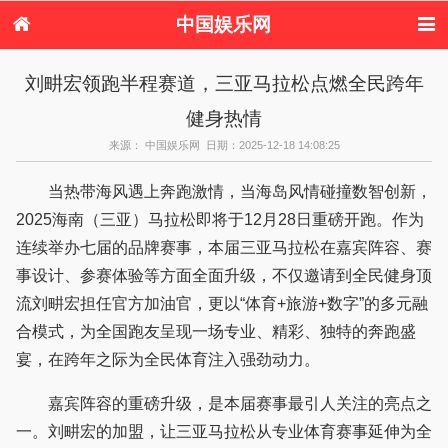
中国娱乐网
首页
新闻
女性
内地娱乐
刘畊宏领跑半程赛道，三亚马拉松点燃全民跨年
港台娱乐
日本娱乐
韩国娱乐
欧美娱乐
健身热情
体育花边
音乐新闻
影视新闻
内地明星八卦
港台明星八卦
日本韩国明星
欧美明星八卦
娱乐评论
来源： 中国娱乐网 日期：2025-12-18 14:08:25
八卦
当热带海风遇上奔跑激情，当海岛风情碰撞数智创新，
2025海南（三亚）马拉松即将于12月28日重磅开跑。作为
连续举办七届的品牌赛事，本届三亚马拉松在嘉宾阵容、赛
事设计、参赛体验等方面全面升级，不仅邀请到全民健身顶
流刘畊宏担任官方加油官，更以“体育+旅游+数字”的多元融
合模式，为全国跑友呈现一场专业、精彩、独特的奔跑盛
宴，在跨年之际为全民体育注入强劲动力。
嘉宾阵容的重磅升级，是本届赛事最引人关注的亮点之
一。刘畊宏的加盟，让三亚马拉松从专业体育赛事延伸为全