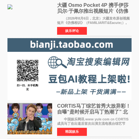
大疆 Osmo Pocket 4P 携手伊莎
贝尔·于佩尔推出视频短片《仿佛
相识》
（2026年8月6日，北京）大疆发布原创视频
短片《仿佛相识》（FAMILIARIT&Eacute;）。
视频短片由戛纳国际电影节最佳女演员伊莎贝尔·
娱乐评论
于佩尔（Isabelle Huppert）主演，全程使用大
疆首款双主摄口
CORTIS马丁综艺首秀大放异彩！
自曝“是时候开启马丁热潮了” 北
美巡演火热进行中
中国娱乐网讯 www yule com cn CORTIS
成员马丁在出道后首次出演主流电视台综艺节
目，展现了多才多艺的魅力。 马丁出演了5日
韩国娱乐
播出的MBC《Radio Star》Fashion与Passion
之间，I&lsquo;m