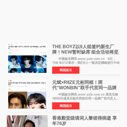
THE BOYZ以9人组签约新生厂
牌！NEW暂时缺席 组合活动将坚
定不移继续
中国娱乐网讯 www yule com cn 6日，
THE BOYZ表示：我们9人一致决定继续进行THE
BOYZ组合活动，并且已经完成了组合团体活动
韩国娱乐
签约。目前正在新生厂牌下进行活动准备。尚未
离开THE BOYZ原所
元斌×RIIZE元彬同框！两
代“WONBIN”联手代言同一品牌
颜值天花板合体
中国娱乐网讯 www yule com cn 演员元斌
与RIIZE成员元彬共同担任同一品牌广告代言人。
6日据独家报道，继演员元斌之后，RIIZE元彬最
韩国娱乐
近也被选为某在线中介平台A公司的共同广告代言
人，两人将作
香港殿堂级填词人黎彼得病逝 享
年76岁​