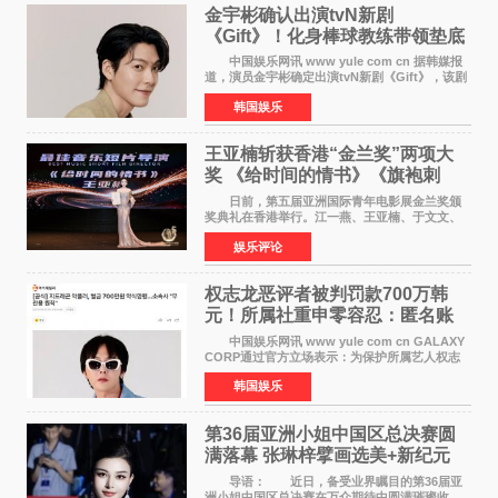
金宇彬确认出演tvN新剧
《Gift》！化身棒球教练带领垫底
球队逆袭
中国娱乐网讯 www yule com cn 据韩媒报
道，演员金宇彬确定出演tvN新剧《Gift》，该剧
预计将于下半年播出，引发观众高度期待。
韩国娱乐
本剧改编自同名网络漫画，讲述一位经历意外事
故后获得特殊
王亚楠斩获香港“金兰奖”两项大
奖 《给时间的情书》《旗袍刺
客》双双获肯定
日前，第五届亚洲国际青年电影展金兰奖颁
奖典礼在香港举行。江一燕、王亚楠、于文文、
李东学等知名演员出席活动。著名演员、导演王
娱乐评论
亚楠凭借音乐故事片《给时间的情书》和院线电
影《旗袍刺客》
权志龙恶评者被判罚款700万韩
元！所属社重申零容忍：匿名账
号也难逃刑责
中国娱乐网讯 www yule com cn GALAXY
CORP通过官方立场表示：为保护所属艺人权志
龙的名誉和权益，将持续对网络上发生的名誉损
韩国娱乐
害、散布虚假事实、侮辱、恶意诽谤等行为采取
法律应对措施。
第36届亚洲小姐中国区总决赛圆
满落幕 张琳梓擘画选美+新纪元
导语： 近日，备受业界瞩目的第36届亚
洲小姐中国区总决赛在万众期待中圆满璀璨收