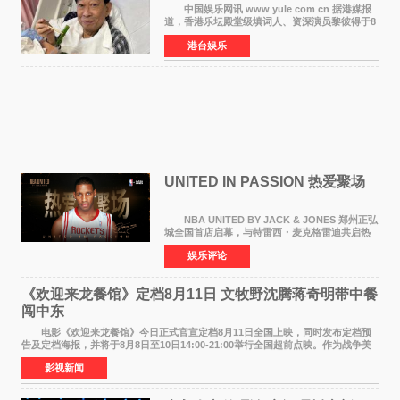
中国娱乐网讯 www yule com cn 据港媒报
道，香港乐坛殿堂级填词人、资深演员黎彼得于8
月5日上午因病离世，终年76岁。好友钟志光透
港台娱乐
露，黎彼得今年3月中风后便卧床休养，身体机能
持续衰退，最
UNITED IN PASSION 热爱聚场
NBA UNITED BY JACK & JONES 郑州正弘
城全国首店启幕，与特雷西・麦克格雷迪共启热
爱 2026 年7 月21 日，
娱乐评论
NBAUNITEDBYJACK&JONES 全国首店，于郑
州正弘城正式启幕。NBA 传奇球星
《欢迎来龙餐馆》定档8月11日 文牧野沈腾蒋奇明带中餐
闯中东
电影《欢迎来龙餐馆》今日正式官宣定档8月11日全国上映，同时发布定档预
告及定档海报，并将于8月8日至10日14:00-21:00举行全国超前点映。作为战争美
食大片，影片讲述的是中国厨师徐福（沈腾
影视新闻