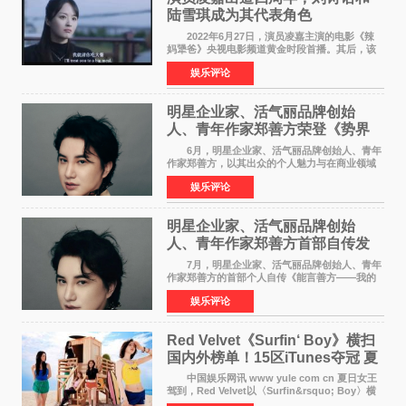
陆雪琪成为其代表角色
2022年6月27日，演员凌嘉主演的电影《辣
妈犟爸》央视电影频道黄金时段首播。其后，该
电影在央视电影频道多次复播（2022年8月10
娱乐评论
日，2022年9月30日，2023年7月17日，2025年7
月14日）。除了多次复
明星企业家、活气丽品牌创始
人、青年作家郑善方荣登《势界
POWERCIRCLES》6月刊
6月，明星企业家、活气丽品牌创始人、青年
作家郑善方，以其出众的个人魅力与在商业领域
的卓越建树，成功登上《势界
娱乐评论
POWERCIRCLES》，展现了他在时尚与商业领
域的双重影响力。 明星企业家、青
明星企业家、活气丽品牌创始
人、青年作家郑善方首部自传发
布， 书写跨界创业者的成长答卷
7月，明星企业家、活气丽品牌创始人、青年
作家郑善方的首部个人自传《能言善方——我的
跨界人生》正式发行。这本书以他的人生轨迹为
娱乐评论
脉络，首次完整公开了从逐梦少年到横跨美业、
公益等多领域的
Red Velvet《Surfin‘ Boy》横扫
国内外榜单！15区iTunes夺冠 夏
日女王强势回归
中国娱乐网讯 www yule com cn 夏日女王
驾到，Red Velvet以〈Surfin&rsquo; Boy〉横
扫国内外榜单，获得音乐粉丝的热烈反响。