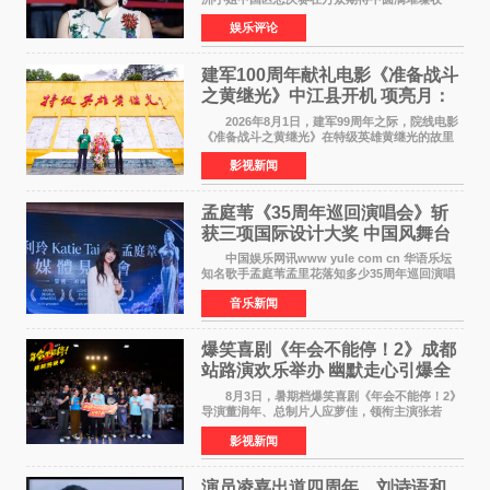
官。整场盛典汇聚万千芳华，不仅完成了新一届
娱乐评论
美丽代言人的加冕选拔，更在行业发展层面带来
颠覆性突破。活动
建军100周年献礼电影《准备战斗
之黄继光》中江县开机 项亮月：
以光影为笔，书写英雄赞歌
2026年8月1日，建军99周年之际，院线电影
《准备战斗之黄继光》在特级英雄黄继光的故里
——四川省德阳市中江县黄继光出生地正式开
影视新闻
机。本片出品人、总制片人项亮月主持开机仪
式，&zwnj;特级英雄
孟庭苇《35周年巡回演唱会》斩
获三项国际设计大奖 中国风舞台
美学获全球认可
中国娱乐网讯www yule com cn 华语乐坛
知名歌手孟庭苇孟里花落知多少35周年巡回演唱
会再传喜讯。该演唱会先后荣获美国MUSE
音乐新闻
Creative Awards白金奖（Platinum Winner）、
英国London Design
爆笑喜剧《年会不能停！2》成都
站路演欢乐举办 幽默走心引爆全
场共鸣
8月3日，暑期档爆笑喜剧《年会不能停！2》
导演董润年、总制片人应萝佳，领衔主演张若
昀、白客，惊喜出演庄达菲，特别主演孙艺洲，
影视新闻
特别出演田雨，友情出演欧阳奋强出席成都路
演，与观众近距离互
演员凌嘉出道四周年，刘诗语和