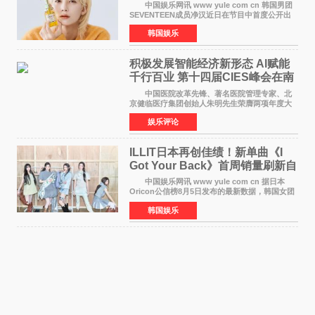
靠成员撑过来
中国娱乐网讯 www yule com cn 韩国男团
SEVENTEEN成员净汉近日在节目中首度公开出
道前的残酷练习生经历，并提及经纪公司Pledis
韩国娱乐
娱乐，引发广泛关注。 在8月2日播出的日本
TBS综艺节目《周
积极发展智能经济新形态 Al赋能
千行百业 第十四届CIES峰会在南
京盛大召开
中国医院改革先锋、著名医院管理专家、北
京健临医疗集团创始人朱明先生荣膺两项年度大
奖 2026年7月31日，盛夏金陵，长江之畔，
娱乐评论
以重落地·真务实·强链接为主题的2026&lsquo;人
工智能+&rsquo
ILLIT日本再创佳绩！新单曲《I
Got Your Back》首周销量刷新自
身纪录
中国娱乐网讯 www yule com cn 据日本
Oricon公信榜8月5日发布的最新数据，韩国女团
ILLIT在日本发行的第二张单曲《I Got Your
韩国娱乐
Back》首周销量达到71,009张，成功跻身最新一
期周单曲排行