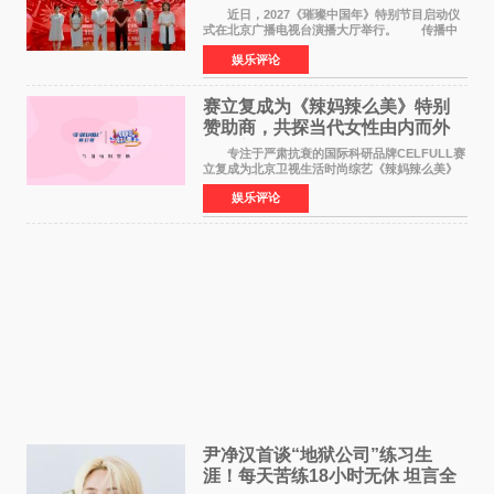
作圆满启动
近日，2027《璀璨中国年》特别节目启动仪
式在北京广播电视台演播大厅举行。 传播中
华优秀传统文化，弘扬纯正国风艺术，打造高规
娱乐评论
格、高质感、正能量的文艺盛典，是璀璨中国年
矢志不渝的初心
赛立复成为《辣妈辣么美》特别
赞助商，共探当代女性由内而外
活力美
专注于严肃抗衰的国际科研品牌CELFULL赛
立复成为北京卫视生活时尚综艺《辣妈辣么美》
的特别赞助商,明星辣妈袁咏仪倾情参与，向广大
娱乐评论
都市女性传递健康生活新主张，寄语当代女性在
家庭与自我之间
尹净汉首谈“地狱公司”练习生
涯！每天苦练18小时无休 坦言全