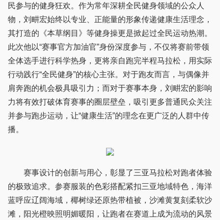
民参与的健身狂欢。作为常年深耕全民健身领域的公众人
物，刘畊宏始终以专业、正能量的形象传递健康生活理念，
其打造的《本草纲目》等健身操更是掀起过全民运动热潮。
此次他以“赛事官方加油官”身份深度参与，不仅将赛前带领
全体选手进行科学热身，更将亲自跑完半程马拉松，用实际
行动践行“全民健身”的核心主张。对于跑友而言，与偶像并
肩奔跑的机会极具吸引力；而对于赛事本身，刘畊宏的影响
力将有效打破体育赛事的圈层壁垒，吸引更多普通民众关注
并参与跑步运动，让“健康生活”的理念在更广泛的人群中传
播。
赛事设计的创新与用心，彰显了三亚马拉松对跑者体验
的极致追求。参赛服装的色彩搭配紧扣三亚地域特色，海洋
蓝呼应辽阔海域，椰树绿还原热带植被，沙滩黄复刻柔软沙
滩，阳光橙映照明媚暖阳，让跑者在赛道上成为流动的风景