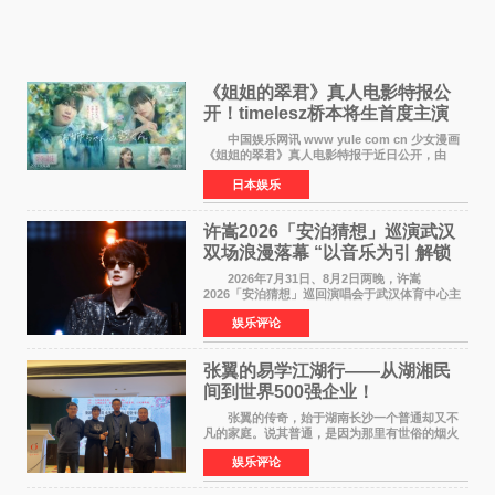
《姐姐的翠君》真人电影特报公
开！timelesz桥本将生首度主演
12月4日上映
中国娱乐网讯 www yule com cn 少女漫画
《姐姐的翠君》真人电影特报于近日公开，由
timelesz成员桥本将生担任主演，这也是他首次
日本娱乐
担任电影主演，引发高度关注。 女高中生咲
苗翠（中岛瑠菜
许嵩2026「安泊猜想」巡演武汉
双场浪漫落幕 “以音乐为引 解锁
江城记忆”
2026年7月31日、8月2日两晚，许嵩
2026「安泊猜想」巡回演唱会于武汉体育中心主
体育场盛大开唱。许嵩与数万歌迷在此相聚，从
娱乐评论
浪漫惬意的舞台设计到充满诚意与惊喜的现场互
动，共同开启了一场关于
张翼的易学江湖行——从湖湘民
间到世界500强企业！
张翼的传奇，始于湖南长沙一个普通却又不
凡的家庭。说其普通，是因为那里有世俗的烟火
气；说其不凡，是因为家中有一位洞悉天地玄机
娱乐评论
的长者——他的爷爷。作为当地的风水师，爷爷
是张翼走进易学