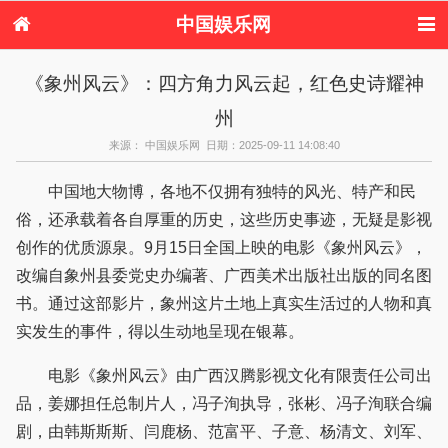
中国娱乐网
首页
新闻
女性
内地娱乐
《象州风云》：四方角力风云起，红色史诗耀神
港台娱乐
日本娱乐
韩国娱乐
欧美娱乐
州
体育花边
音乐新闻
影视新闻
内地明星八卦
港台明星八卦
日本韩国明星
欧美明星八卦
娱乐评论
来源： 中国娱乐网 日期：2025-09-11 14:08:40
八卦
中国地大物博，各地不仅拥有独特的风光、特产和民
俗，还承载着各自厚重的历史，这些历史事迹，无疑是影视
创作的优质源泉。9月15日全国上映的电影《象州风云》，
改编自象州县委党史办编著、广西美术出版社出版的同名图
书。通过这部影片，象州这片土地上真实生活过的人物和真
实发生的事件，得以生动地呈现在银幕。
电影《象州风云》由广西汉腾影视文化有限责任公司出
品，姜娜担任总制片人，冯子洵执导，张彬、冯子洵联合编
剧，由韩斯斯斯、闫鹿杨、范富平、子意、杨清文、刘军、