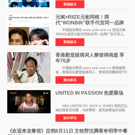
BOYZ组合活动，并且已经完成了组合团体活动
韩国娱乐
签约。目前正在新生厂牌下进行活动准备。尚未
离开THE BOYZ原所
元斌×RIIZE元彬同框！两
代“WONBIN”联手代言同一品牌
颜值天花板合体
中国娱乐网讯 www yule com cn 演员元斌
与RIIZE成员元彬共同担任同一品牌广告代言人。
6日据独家报道，继演员元斌之后，RIIZE元彬最
韩国娱乐
近也被选为某在线中介平台A公司的共同广告代言
人，两人将作
香港殿堂级填词人黎彼得病逝 享
年76岁​
中国娱乐网讯 www yule com cn 据港媒报
道，香港乐坛殿堂级填词人、资深演员黎彼得于8
月5日上午因病离世，终年76岁。好友钟志光透
港台娱乐
露，黎彼得今年3月中风后便卧床休养，身体机能
持续衰退，最
UNITED IN PASSION 热爱聚场
NBA UNITED BY JACK & JONES 郑州正弘
城全国首店启幕，与特雷西・麦克格雷迪共启热
爱 2026 年7 月21 日，
娱乐评论
NBAUNITEDBYJACK&JONES 全国首店，于郑
州正弘城正式启幕。NBA 传奇球星
《欢迎来龙餐馆》定档8月11日 文牧野沈腾蒋奇明带中餐