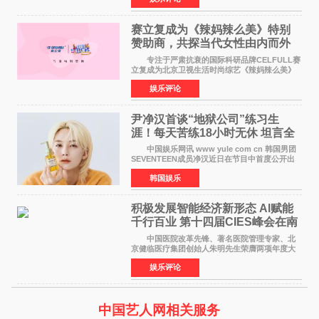
矢志不渝的初心
赛立复成为《辣妈辣么美》特别
赞助商，共探当代女性由内而外
活力美
专注于严肃抗衰的国际科研品牌CELFULL赛
立复成为北京卫视生活时尚综艺《辣妈辣么美》
的特别赞助商,明星辣妈袁咏仪倾情参与，向广大
娱乐评论
都市女性传递健康生活新主张，寄语当代女性在
家庭与自我之间
尹净汉首谈“地狱公司”练习生
涯！每天苦练18小时无休 坦言全
靠成员撑过来
中国娱乐网讯 www yule com cn 韩国男团
SEVENTEEN成员净汉近日在节目中首度公开出
道前的残酷练习生经历，并提及经纪公司Pledis
韩国娱乐
娱乐，引发广泛关注。 在8月2日播出的日本
TBS综艺节目《周
积极发展智能经济新形态 Al赋能
千行百业 第十四届CIES峰会在南
京盛大召开
中国医院改革先锋、著名医院管理专家、北
京健临医疗集团创始人朱明先生荣膺两项年度大
奖 2026年7月31日，盛夏金陵，长江之畔，
娱乐评论
以重落地·真务实·强链接为主题的2026&lsquo;人
工智能+&rsquo
中国艺人网相关服务