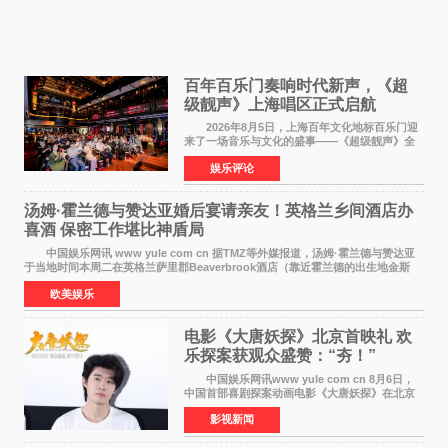
百年百乐门奏响时代新声，《超
级靓声》上海唱区正式启航
2026年8月5日，上海百年文化地标百乐门迎
来了一场音乐与文化的盛事——《超级靓声》全
国励志音乐公益节目上海唱区新闻发布会暨启动
娱乐评论
仪式在此隆重举行。各界领导、嘉宾与媒体朋友
齐聚一堂，共同
汤姆·霍兰德与赞达亚婚后宴请亲友！英格兰乡间酒店办
喜酒 保密工作堪比神盾局
中国娱乐网讯 www yule com cn 据TMZ等外媒报道，汤姆·霍兰德与赞达亚
于当地时间本周二在英格兰萨里郡Beaverbrook酒店（靠近霍兰德的出生地金斯
顿）举办婚宴，邀请家人与朋友们喝喜酒，庆祝
欧美娱乐
电影《大唐妖探》北京首映礼 欢
乐探案获观众盛赞：“夯！”
中国娱乐网讯www yule com cn 8月6日，
中国首部喜剧探案动画电影《大唐妖探》在北京
举办电影首映礼。导演程腾、联合导演黄珉、总
影视新闻
制片人曹紫建、制片人李莹莹，配音导演张喆，
对白指导程寅，领