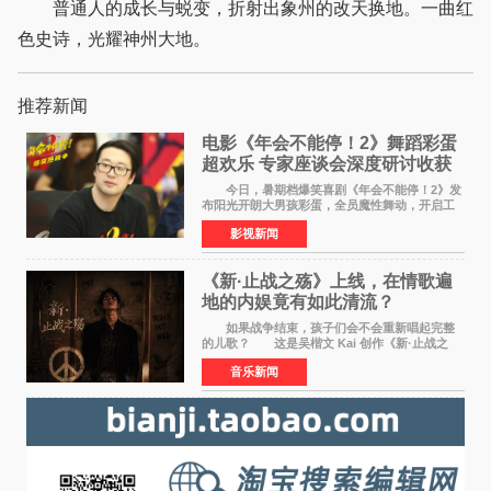
普通人的成长与蜕变，折射出象州的改天换地。一曲红
色史诗，光耀神州大地。
推荐新闻
电影《年会不能停！2》舞蹈彩蛋
超欢乐 专家座谈会深度研讨收获
满满
今日，暑期档爆笑喜剧《年会不能停！2》发
布阳光开朗大男孩彩蛋，全员魔性舞动，开启工
位狂欢模式。影片于昨日同步举办专家座谈会，
影视新闻
导演董润年、总制片人应萝佳出席现场，与一众
业内、学界专家
《新·止战之殇》上线，在情歌遍
地的内娱竟有如此清流？
如果战争结束，孩子们会不会重新唱起完整
的儿歌？ 这是吴楷文 Kai 创作《新·止战之
殇》时最初的想法。 从伊朗相关冲突引发的
音乐新闻
地区局势，到世界各地仍在发生的动荡与不安，
战争从来不只