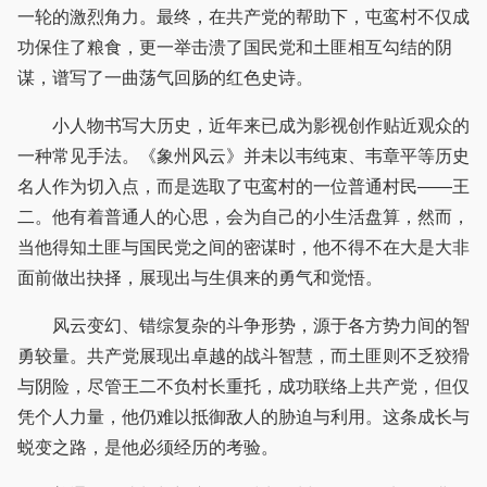
一轮的激烈角力。最终，在共产党的帮助下，屯鸾村不仅成
功保住了粮食，更一举击溃了国民党和土匪相互勾结的阴
谋，谱写了一曲荡气回肠的红色史诗。
小人物书写大历史，近年来已成为影视创作贴近观众的
一种常见手法。《象州风云》并未以韦纯束、韦章平等历史
名人作为切入点，而是选取了屯鸾村的一位普通村民——王
二。他有着普通人的心思，会为自己的小生活盘算，然而，
当他得知土匪与国民党之间的密谋时，他不得不在大是大非
面前做出抉择，展现出与生俱来的勇气和觉悟。
风云变幻、错综复杂的斗争形势，源于各方势力间的智
勇较量。共产党展现出卓越的战斗智慧，而土匪则不乏狡猾
与阴险，尽管王二不负村长重托，成功联络上共产党，但仅
凭个人力量，他仍难以抵御敌人的胁迫与利用。这条成长与
蜕变之路，是他必须经历的考验。