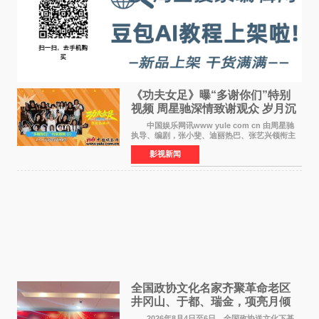
《功夫女足》曝“多谢你们”特别
视频 周星驰深情致谢观众 岁月沉
淀不灭初心
中国娱乐网讯www yule com cn 由周星驰
执导、编剧，张小斐、迪丽热巴、张艺兴领衔主
演，刘嘉玲、佐藤健特别出演，艾米、雪野、蔡
影视新闻
思贝、胡予安、倪好特别介绍的喜剧电影《功夫
女足》释出多谢你
全国政协文化名家齐聚革命老区
井冈山、于都、瑞金，项亮月倾
情献唱《桃花谣》致敬红色沃土
2026年8月4日至6日，全国政协送文化下基