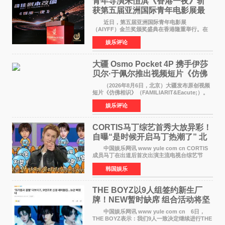
青年导演朱愷淇《香港一夜》斩
获第五届亚洲国际青年电影展最
佳剧本改编奖
近日，第五届亚洲国际青年电影展
（AIYFF）金兰奖颁奖盛典在香港隆重举行。在
这场汇聚数百位海内外电影人、文化界人士及媒
娱乐评论
体代表的亚洲青年影视盛会上，香港本土电影
《香港一夜》（Dawn in Ho
大疆 Osmo Pocket 4P 携手伊莎
贝尔·于佩尔推出视频短片《仿佛
相识》
（2026年8月6日，北京）大疆发布原创视频
短片《仿佛相识》（FAMILIARIT&Eacute;）。
视频短片由戛纳国际电影节最佳女演员伊莎贝尔·
娱乐评论
于佩尔（Isabelle Huppert）主演，全程使用大
疆首款双主摄口
CORTIS马丁综艺首秀大放异彩！
自曝“是时候开启马丁热潮了” 北
美巡演火热进行中
中国娱乐网讯 www yule com cn CORTIS
成员马丁在出道后首次出演主流电视台综艺节
目，展现了多才多艺的魅力。 马丁出演了5日
韩国娱乐
播出的MBC《Radio Star》Fashion与Passion
之间，I&lsquo;m
THE BOYZ以9人组签约新生厂
牌！NEW暂时缺席 组合活动将坚
定不移继续
中国娱乐网讯 www yule com cn 6日，
THE BOYZ表示：我们9人一致决定继续进行THE