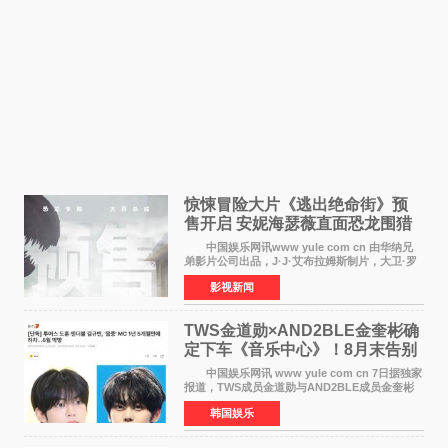
惊悚冒险大片《逃出绝命街》预
售开启 安妮海瑟薇直面恐龙围猎
中国娱乐网讯www yule com cn 由华纳兄
弟影片公司出品，J·J·艾布拉姆斯制片，大卫·罗
伯特·米切尔执导，好莱坞巨星安妮·海瑟薇和伊万
影视新闻
·麦克格雷格领衔主演的2026暑期惊悚冒险大片
《逃出绝
TWS金道勋×AND2BLE金奎彬确
定下车《音乐中心》！8月末告别
MC席位
中国娱乐网讯 www yule com cn 7日据独家
报道，TWS成员金道勋与AND2BLE成员金奎彬
将于8月离开《音乐中心》MC的位置。 金道
韩国娱乐
勋与金奎彬于去年3月与H2H A-NA一起被选为
《音乐中心》MC，约1