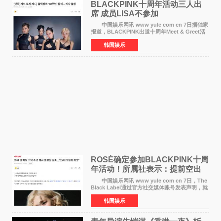
BLACKPINK十周年活动三人出
席 成员LISA不参加
中国娱乐网讯 www yule com cn 7日据独家
报道，BLACKPINK出道十周年Meet & Greet活
动将由智秀、ROS&Eacute;、JENNIE出席，
韩国娱乐
LISA将缺席。 此前BLACKPINK所属社YG并
未为组合出道十周年做
ROSÉ确定参加BLACKPINK十周
年活动！所属社表示：提前空出
了时间
中国娱乐网讯 www yule com cn 7日，The
Black Label通过官方社交媒体账号发表声明，就
近期网络上关于ROS&Eacute;个人行程及是否参
韩国娱乐
加BLACKPINK出道纪念活动的种种猜测作出正
式回应。 Th