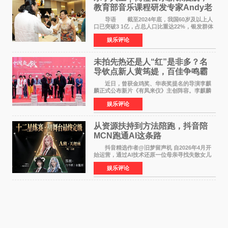
教育部音乐课程研发专家Andy老
师重磅入驻领航银龄琴声
导语 截至2024年底，我国60岁及以上人
口已突破3 1亿，占总人口比重达22%，银发群体
的精神文化需求日益凸显。2024年1月，国务院办
娱乐评论
公厅印发《关于发展银发经济增进老年人福祉的
意见》——这是
未拍先热还是人“红”是非多？名
导钦点新人黄筠媞，百佳争鸣霸
气回应
近日，曾获金鸡奖、华表奖提名的导演李麒
麟正式公布新片《有凤来仪》主创阵容。李麒麟
早年凭电影《华容道》获得金鸡奖、华表奖提
娱乐评论
名，此后长期参与国内外电影制作，其担任制片
人参与的作品亦曾
从资源扶持到方法陪跑，抖音陪
MCN跑通AI这条路
抖音精选作者@旧梦留声机 自2026年4月开
始运营，通过AI技术还原一位母亲寻找失散女儿
的故事，凭借强情感表达获得大量用户关注，发
娱乐评论
布仅21小时便获得超1亿曝光、超1000万互动。
此后，账号持续沿