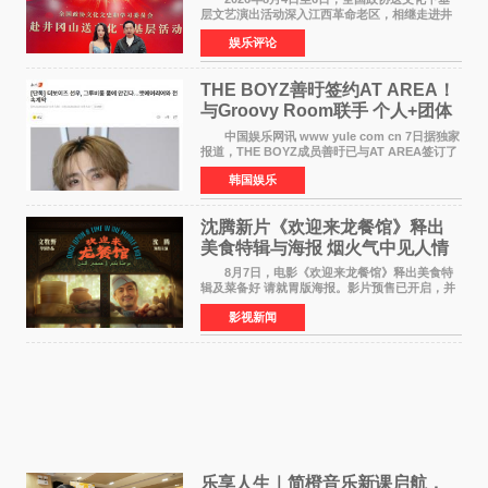
层文艺演出活动深入江西革命老区，相继走进井
冈山、于都长征出发地、瑞金三地。由全国政协
娱乐评论
文化文史和学习委员会副主任、甘肃省政协原主
席欧阳坚率团，一
THE BOYZ善旴签约AT AREA！
与Groovy Room联手 个人+团体
活动并行
中国娱乐网讯 www yule com cn 7日据独家
报道，THE BOYZ成员善旴已与AT AREA签订了
专属合约。AT AREA是由知名制作人组合
韩国娱乐
Groovy Room创立的hip-hop厂牌，旗下拥有多
位实力派音乐人，在韩
沈腾新片《欢迎来龙餐馆》释出
美食特辑与海报 烟火气中见人情
温暖
8月7日，电影《欢迎来龙餐馆》释出美食特
辑及菜备好 请就胃版海报。影片预售已开启，并
将于8月8日至10日14:00-21:00举行全国超前点
影视新闻
映。电影《欢迎来龙餐馆》作为战争美食喜剧大
片，讲述了中国
乐享人生｜简橙音乐新课启航，