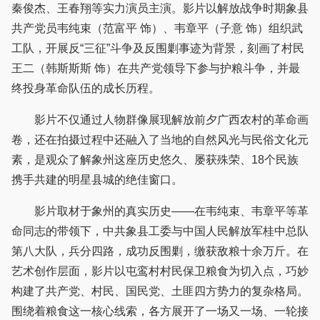
秦俊杰、王春翔等实力演员主演。影片以解放战争时期象县
共产党员韦纯束（范富平 饰）、韦章平（子意 饰）组织武
工队，开展反“三征”斗争及反围剿事迹为背景，刻画了村民
王二（韩斯斯斯 饰）在共产党领导下参与护粮斗争，并最
终投身革命队伍的成长历程。
影片不仅通过人物群像展现解放前夕广西农村的革命画
卷，还在拍摄过程中还融入了当地的自然风光与民俗文化元
素，是观众了解象州这座历史悠久、屡获殊荣、18个民族
携手共建的明星县城的绝佳窗口。
影片取材于象州的真实历史——在韦纯束、韦章平等革
命同志的带领下，中共象县工委与中国人民解放军桂中总队
第八大队，兵分四路，成功反围剿，缴获敌粮十余万斤。在
艺术创作层面，影片以屯鸾村村民保卫粮食为切入点，巧妙
构建了共产党、村民、国民党、土匪四方势力的复杂格局。
围绕着粮食这一核心线索，各方展开了一场又一场、一轮接