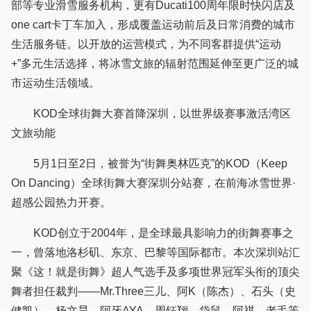
部等专业滑雪服务机构，更有Ducati100周年限时快闪店及
one cart卡丁车加入，形成覆盖运动前后及日常消费的城市
生活服务链。以开放的运营模式，为不同客群提供“运动
+”多元生活选择，将冰雪文旅的辐射范围延伸至更广泛的城
市运动生活领域。
KOD全球街舞大赛首降深圳，以世界级赛事激活湾区
文旅动能
5月1日至2日，被誉为“街舞奥林匹克”的KOD（Keep
On Dancing）全球街舞大赛深圳分站赛，在前海冰雪世界·
超感公园热力开赛。
KOD创立于2004年，是全球最具影响力的街舞赛事之
一，曾落地洛杉矶、东京、巴黎等国际都市。本次深圳站汇
聚《这！就是街舞》超人气选手及多项世界冠军头衔的顶尖
舞者担任裁判——Mr.Three三儿、阿K（陈杰）、石头（史
健凯）、杨文昊、阿牙AYA、周钰翔、袋鼠、阿祺、老毛等