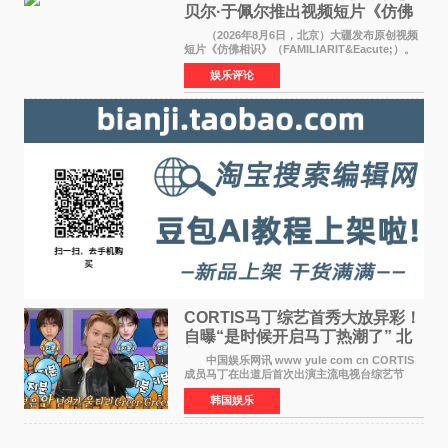
贝尔·于佩尔推出视频短片《仿佛
相识》
（2026年8月6日，北京）大疆发布原创视频
短片《仿佛相识》（FAMILIARIT&Eacute;）。
视频短片由戛纳国际电影节最佳女演员伊莎贝尔·
娱乐评论
于佩尔（Isabelle Huppert）主演，全程使用大
疆首款双主摄口
CORTIS马丁综艺首秀大放异彩！
自曝“是时候开启马丁热潮了” 北
美巡演火热进行中
中国娱乐网讯 www yule com cn CORTIS
成员马丁在出道后首次出演主流电视台综艺节
目，展现了多才多艺的魅力。 马丁出演了5日
韩国娱乐
播出的MBC《Radio Star》Fashion与Passion
之间，I&lsquo;m