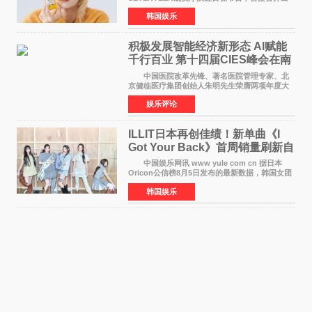
道前的残酷练习生经历，并提及经纪公司Pledis
韩国娱乐
娱乐，引发广泛关注。 在8月2日播出的日本
TBS综艺节目《周
积极发展智能经济新形态 Al赋能
千行百业 第十四届CIES峰会在南
京盛大召开
中国医院改革先锋、著名医院管理专家、北
京健临医疗集团创始人朱明先生荣膺两项年度大
奖 2026年7月31日，盛夏金陵，长江之畔，
娱乐评论
以重落地·真务实·强链接为主题的2026&lsquo;人
工智能+&rsquo
ILLIT日本再创佳绩！新单曲《I
Got Your Back》首周销量刷新自
身纪录
中国娱乐网讯 www yule com cn 据日本
Oricon公信榜8月5日发布的最新数据，韩国女团
ILLIT在日本发行的第二张单曲《I Got Your
韩国娱乐
Back》首周销量达到71,009张，成功跻身最新一
期周单曲排行