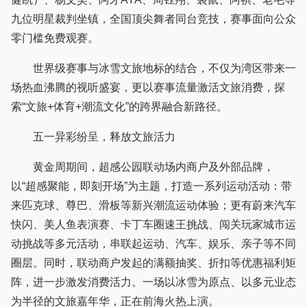
九位明星裁判坐镇，全国顶尖舞者同台竞技，赛事面向公众
零门槛免费观赛。
世界级赛事与冰雪文旅地标的结合，不仅为湾区带来一
场热血沸腾的视听盛宴，更以赛事流量激活文旅消费，探
索“文旅+体育+潮流文化”的跨界融合新路径。
五一异彩纷呈，释放文旅活力
黄金周期间，超感公园联动场内商户及外部品牌，
以“超感聚能，即刻开场”为主题，打造一系列运动活动：带
来匹克球、尊巴、滑板等新兴潮流运动体验；更有蔚来汽车
快闪、美人鱼表演赛、卡丁车圈速王挑战、闯关玩家城市运
动挑战等多元活动，串联起运动、汽车、娱乐、亲子等不同
圈层。同时，联动商户发起的满额抽奖、折扣等优惠福利矩
阵，进一步激发消费活力。一场以冰雪为原点、以多元业态
为半径的文旅嘉年华，正在前海火热上演。