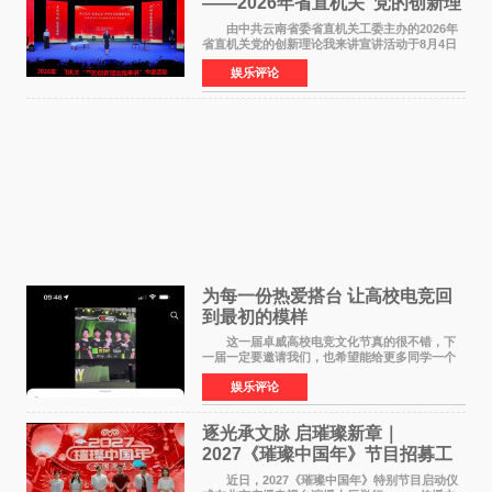
——2026年省直机关“党的创新理
论我来讲”宣讲活动圆满落幕
由中共云南省委省直机关工委主办的2026年
省直机关党的创新理论我来讲宣讲活动于8月4日
至5日在昆明举办。活动以 "牢记嘱托 感恩奋进
娱乐评论
开创云南发展新局面 "为主题，坚持以新时代中国
特色社会主义
为每一份热爱搭台 让高校电竞回
到最初的模样
这一届卓威高校电竞文化节真的很不错，下
一届一定要邀请我们，也希望能给更多同学一个
来到现场的机会。 2026卓威高校电竞文化节
娱乐评论
已经落下帷幕，在活动结束后，仍有不少高校电
竞社负责人和现
逐光承文脉 启璀璨新章｜
2027《璀璨中国年》节目招募工
作圆满启动
近日，2027《璀璨中国年》特别节目启动仪