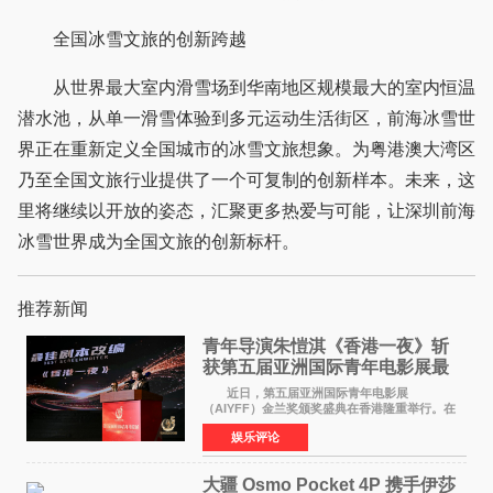
全国冰雪文旅的创新跨越
从世界最大室内滑雪场到华南地区规模最大的室内恒温
潜水池，从单一滑雪体验到多元运动生活街区，前海冰雪世
界正在重新定义全国城市的冰雪文旅想象。为粤港澳大湾区
乃至全国文旅行业提供了一个可复制的创新样本。未来，这
里将继续以开放的姿态，汇聚更多热爱与可能，让深圳前海
冰雪世界成为全国文旅的创新标杆。
推荐新闻
青年导演朱愷淇《香港一夜》斩
获第五届亚洲国际青年电影展最
佳剧本改编奖
近日，第五届亚洲国际青年电影展
（AIYFF）金兰奖颁奖盛典在香港隆重举行。在
这场汇聚数百位海内外电影人、文化界人士及媒
娱乐评论
体代表的亚洲青年影视盛会上，香港本土电影
《香港一夜》（Dawn in Ho
大疆 Osmo Pocket 4P 携手伊莎