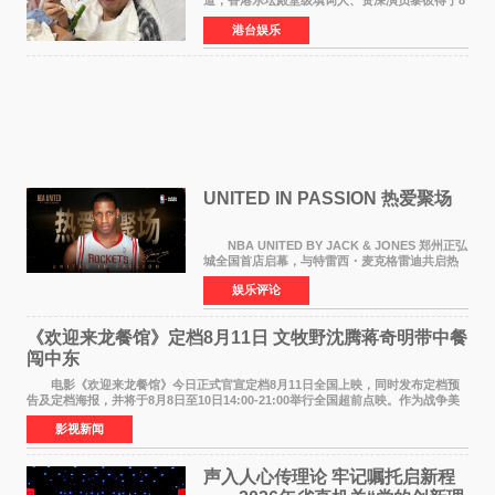
道，香港乐坛殿堂级填词人、资深演员黎彼得于8
月5日上午因病离世，终年76岁。好友钟志光透
港台娱乐
露，黎彼得今年3月中风后便卧床休养，身体机能
持续衰退，最
UNITED IN PASSION 热爱聚场
NBA UNITED BY JACK & JONES 郑州正弘
城全国首店启幕，与特雷西・麦克格雷迪共启热
爱 2026 年7 月21 日，
娱乐评论
NBAUNITEDBYJACK&JONES 全国首店，于郑
州正弘城正式启幕。NBA 传奇球星
《欢迎来龙餐馆》定档8月11日 文牧野沈腾蒋奇明带中餐
闯中东
电影《欢迎来龙餐馆》今日正式官宣定档8月11日全国上映，同时发布定档预
告及定档海报，并将于8月8日至10日14:00-21:00举行全国超前点映。作为战争美
食大片，影片讲述的是中国厨师徐福（沈腾
影视新闻
声入人心传理论 牢记嘱托启新程