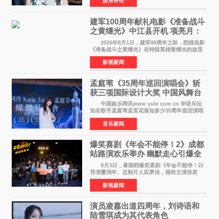
娱乐评论
美丽代言人的加冕选拔，更在行业发展层面带来
颠覆性突破。活动
建军100周年献礼电影《准备战斗
之黄继光》中江县开机 项亮月：
以光影为笔，书写英雄赞歌
2026年8月1日，建军99周年之际，院线电影
《准备战斗之黄继光》在特级英雄黄继光的故里
——四川省德阳市中江县黄继光出生地正式开
影视新闻
机。本片出品人、总制片人项亮月主持开机仪
式，&zwnj;特级英雄
孟庭苇《35周年巡回演唱会》斩
获三项国际设计大奖 中国风舞台
美学获全球认可
中国娱乐网讯www yule com cn 华语乐坛
知名歌手孟庭苇孟里花落知多少35周年巡回演唱
会再传喜讯。该演唱会先后荣获美国MUSE
音乐新闻
Creative Awards白金奖（Platinum Winner）、
英国London Design
爆笑喜剧《年会不能停！2》成都
站路演欢乐举办 幽默走心引爆全
场共鸣
8月3日，暑期档爆笑喜剧《年会不能停！2》
导演董润年、总制片人应萝佳，领衔主演张若
昀、白客，惊喜出演庄达菲，特别主演孙艺洲，
影视新闻
特别出演田雨，友情出演欧阳奋强出席成都路
演，与观众近距离互
演员凌嘉出道四周年，刘诗语和
陆雪琪成为其代表角色