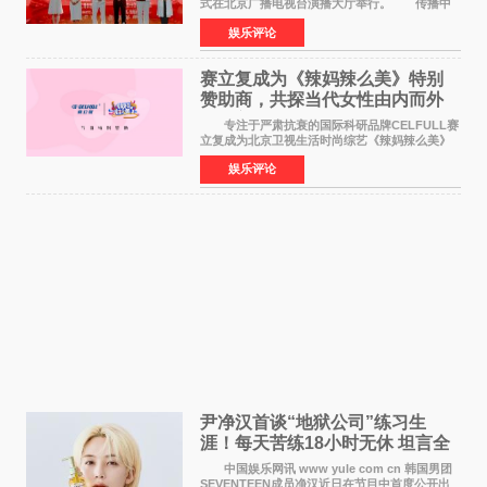
式在北京广播电视台演播大厅举行。 传播中
华优秀传统文化，弘扬纯正国风艺术，打造高规
娱乐评论
格、高质感、正能量的文艺盛典，是璀璨中国年
矢志不渝的初心
赛立复成为《辣妈辣么美》特别
赞助商，共探当代女性由内而外
活力美
专注于严肃抗衰的国际科研品牌CELFULL赛
立复成为北京卫视生活时尚综艺《辣妈辣么美》
的特别赞助商,明星辣妈袁咏仪倾情参与，向广大
娱乐评论
都市女性传递健康生活新主张，寄语当代女性在
家庭与自我之间
尹净汉首谈“地狱公司”练习生
涯！每天苦练18小时无休 坦言全
靠成员撑过来
中国娱乐网讯 www yule com cn 韩国男团
SEVENTEEN成员净汉近日在节目中首度公开出