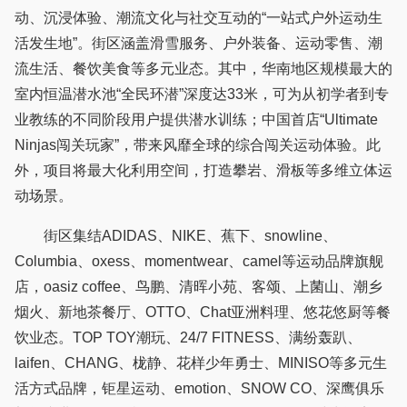
动、沉浸体验、潮流文化与社交互动的“一站式户外运动生
活发生地”。街区涵盖滑雪服务、户外装备、运动零售、潮
流生活、餐饮美食等多元业态。其中，华南地区规模最大的
室内恒温潜水池“全民环潜”深度达33米，可为从初学者到专
业教练的不同阶段用户提供潜水训练；中国首店“Ultimate
Ninjas闯关玩家”，带来风靡全球的综合闯关运动体验。此
外，项目将最大化利用空间，打造攀岩、滑板等多维立体运
动场景。
街区集结ADIDAS、NIKE、蕉下、snowline、
Columbia、oxess、momentwear、camel等运动品牌旗舰
店，oasiz coffee、鸟鹏、清晖小苑、客颂、上菌山、潮乡
烟火、新地茶餐厅、OTTO、Chat亚洲料理、悠花悠厨等餐
饮业态。TOP TOY潮玩、24/7 FITNESS、满纷轰趴、
laifen、CHANG、栊静、花样少年勇士、MINISO等多元生
活方式品牌，钜星运动、emotion、SNOW CO、深鹰俱乐