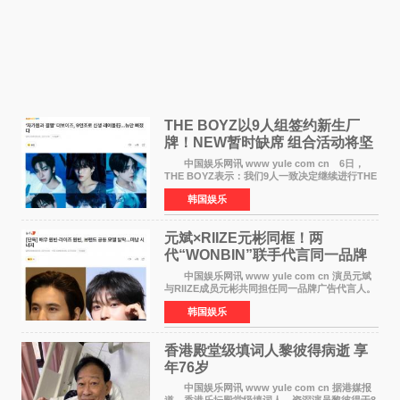
THE BOYZ以9人组签约新生厂
牌！NEW暂时缺席 组合活动将坚
定不移继续
中国娱乐网讯 www yule com cn 6日，
THE BOYZ表示：我们9人一致决定继续进行THE
BOYZ组合活动，并且已经完成了组合团体活动
韩国娱乐
签约。目前正在新生厂牌下进行活动准备。尚未
离开THE BOYZ原所
元斌×RIIZE元彬同框！两
代“WONBIN”联手代言同一品牌
颜值天花板合体
中国娱乐网讯 www yule com cn 演员元斌
与RIIZE成员元彬共同担任同一品牌广告代言人。
6日据独家报道，继演员元斌之后，RIIZE元彬最
韩国娱乐
近也被选为某在线中介平台A公司的共同广告代言
人，两人将作
香港殿堂级填词人黎彼得病逝 享
年76岁​
中国娱乐网讯 www yule com cn 据港媒报