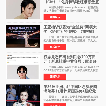
《Gift》！化身棒球教练带领垫底
球队逆袭
中国娱乐网讯 www yule com cn 据韩媒报
道，演员金宇彬确定出演tvN新剧《Gift》，该剧
预计将于下半年播出，引发观众高度期待。
韩国娱乐
本剧改编自同名网络漫画，讲述一位经历意外事
故后获得特殊
王亚楠斩获香港“金兰奖”两项大
奖 《给时间的情书》《旗袍刺
客》双双获肯定
日前，第五届亚洲国际青年电影展金兰奖颁
奖典礼在香港举行。江一燕、王亚楠、于文文、
李东学等知名演员出席活动。著名演员、导演王
娱乐评论
亚楠凭借音乐故事片《给时间的情书》和院线电
影《旗袍刺客》
权志龙恶评者被判罚款700万韩
元！所属社重申零容忍：匿名账
号也难逃刑责
中国娱乐网讯 www yule com cn GALAXY
CORP通过官方立场表示：为保护所属艺人权志
龙的名誉和权益，将持续对网络上发生的名誉损
韩国娱乐
害、散布虚假事实、侮辱、恶意诽谤等行为采取
法律应对措施。
第36届亚洲小姐中国区总决赛圆
满落幕 张琳梓擘画选美+新纪元
导语： 近日，备受业界瞩目的第36届亚
洲小姐中国区总决赛在万众期待中圆满璀璨收
官。整场盛典汇聚万千芳华，不仅完成了新一届