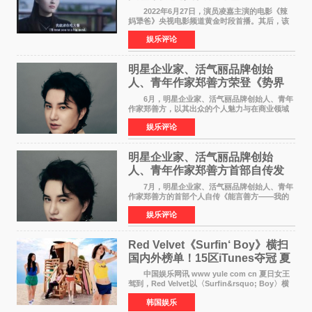
2022年6月27日，演员凌嘉主演的电影《辣
妈犟爸》央视电影频道黄金时段首播。其后，该
电影在央视电影频道多次复播（2022年8月10
娱乐评论
日，2022年9月30日，2023年7月17日，2025年7
月14日）。除了多次复
明星企业家、活气丽品牌创始
人、青年作家郑善方荣登《势界
POWERCIRCLES》6月刊
6月，明星企业家、活气丽品牌创始人、青年
作家郑善方，以其出众的个人魅力与在商业领域
的卓越建树，成功登上《势界
娱乐评论
POWERCIRCLES》，展现了他在时尚与商业领
域的双重影响力。 明星企业家、青
明星企业家、活气丽品牌创始
人、青年作家郑善方首部自传发
布， 书写跨界创业者的成长答卷
7月，明星企业家、活气丽品牌创始人、青年
作家郑善方的首部个人自传《能言善方——我的
跨界人生》正式发行。这本书以他的人生轨迹为
娱乐评论
脉络，首次完整公开了从逐梦少年到横跨美业、
公益等多领域的
Red Velvet《Surfin‘ Boy》横扫
国内外榜单！15区iTunes夺冠 夏
日女王强势回归
中国娱乐网讯 www yule com cn 夏日女王
驾到，Red Velvet以〈Surfin&rsquo; Boy〉横
扫国内外榜单，获得音乐粉丝的热烈反响。
韩国娱乐
Red Velvet于3日发行了夏日迷你专辑《Velvet