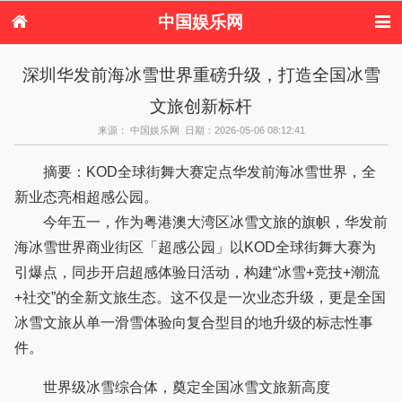
中国娱乐网
首页
新闻
女性
内地娱乐
深圳华发前海冰雪世界重磅升级，打造全国冰雪
港台娱乐
日本娱乐
韩国娱乐
欧美娱乐
文旅创新标杆
体育花边
音乐新闻
影视新闻
内地明星八卦
港台明星八卦
日本韩国明星
欧美明星八卦
娱乐评论
来源： 中国娱乐网 日期：2026-05-06 08:12:41
八卦
摘要：KOD全球街舞大赛定点华发前海冰雪世界，全
新业态亮相超感公园。
今年五一，作为粤港澳大湾区冰雪文旅的旗帜，华发前
海冰雪世界商业街区「超感公园」以KOD全球街舞大赛为
引爆点，同步开启超感体验日活动，构建“冰雪+竞技+潮流
+社交”的全新文旅生态。这不仅是一次业态升级，更是全国
冰雪文旅从单一滑雪体验向复合型目的地升级的标志性事
件。
世界级冰雪综合体，奠定全国冰雪文旅新高度