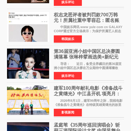
娱乐评论
亚楠凭借音乐故事片《给时间的情书》和院线电
影《旗袍刺客》
权志龙恶评者被判罚款700万韩
元！所属社重申零容忍：匿名账
号也难逃刑责
中国娱乐网讯 www yule com cn GALAXY
CORP通过官方立场表示：为保护所属艺人权志
龙的名誉和权益，将持续对网络上发生的名誉损
韩国娱乐
害、散布虚假事实、侮辱、恶意诽谤等行为采取
法律应对措施。
第36届亚洲小姐中国区总决赛圆
满落幕 张琳梓擘画选美+新纪元
导语： 近日，备受业界瞩目的第36届亚
洲小姐中国区总决赛在万众期待中圆满璀璨收
官。整场盛典汇聚万千芳华，不仅完成了新一届
娱乐评论
美丽代言人的加冕选拔，更在行业发展层面带来
颠覆性突破。活动
建军100周年献礼电影《准备战斗
之黄继光》中江县开机 项亮月：
以光影为笔，书写英雄赞歌
2026年8月1日，建军99周年之际，院线电影
《准备战斗之黄继光》在特级英雄黄继光的故里
——四川省德阳市中江县黄继光出生地正式开
影视新闻
机。本片出品人、总制片人项亮月主持开机仪
式，&zwnj;特级英雄
孟庭苇《35周年巡回演唱会》斩
获三项国际设计大奖 中国风舞台