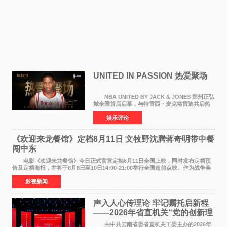
UNITED IN PASSION 热爱聚场
NBA UNITED BY JACK & JONES 郑州正弘
城全国首店启幕，与特雷西・麦克格雷迪共启热
爱 2026 年7 月21 日，
娱乐评论
NBAUNITEDBYJACK&JONES 全国首店，于郑
州正弘城正式启幕。NBA 传奇球星
《欢迎来龙餐馆》定档8月11日 文牧野沈腾蒋奇明带中餐
闯中东
电影《欢迎来龙餐馆》今日正式官宣定档8月11日全国上映，同时发布定档预
告及定档海报，并将于8月8日至10日14:00-21:00举行全国超前点映。作为战争美
食大片，影片讲述的是中国厨师徐福（沈腾
影视新闻
声入人心传理论 牢记嘱托启新程
——2026年省直机关“党的创新理
论我来讲”宣讲活动圆满落幕
由中共云南省委省直机关工委主办的2026年