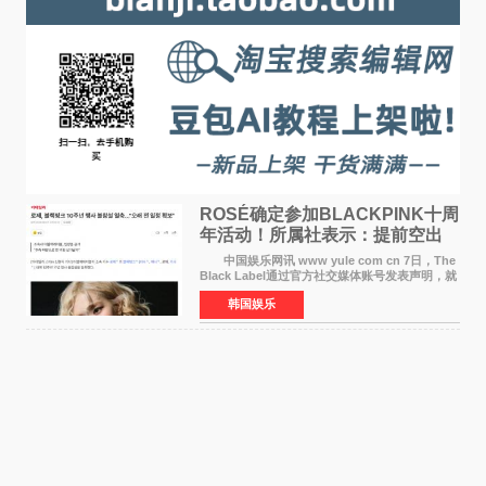
ROSÉ确定参加BLACKPINK十周
年活动！所属社表示：提前空出
了时间
中国娱乐网讯 www yule com cn 7日，The
Black Label通过官方社交媒体账号发表声明，就
近期网络上关于ROS&Eacute;个人行程及是否参
韩国娱乐
加BLACKPINK出道纪念活动的种种猜测作出正
式回应。 Th