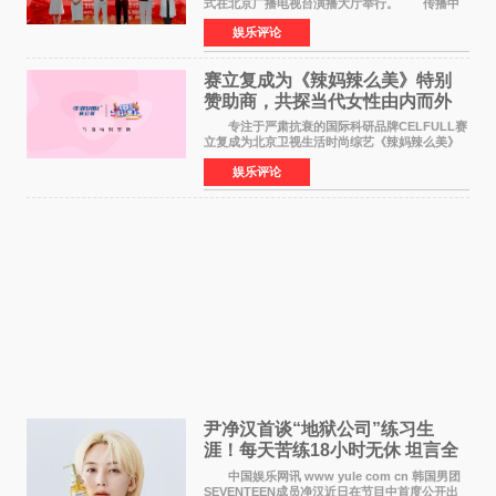
式在北京广播电视台演播大厅举行。 传播中
华优秀传统文化，弘扬纯正国风艺术，打造高规
娱乐评论
格、高质感、正能量的文艺盛典，是璀璨中国年
矢志不渝的初心
赛立复成为《辣妈辣么美》特别
赞助商，共探当代女性由内而外
活力美
专注于严肃抗衰的国际科研品牌CELFULL赛
立复成为北京卫视生活时尚综艺《辣妈辣么美》
的特别赞助商,明星辣妈袁咏仪倾情参与，向广大
娱乐评论
都市女性传递健康生活新主张，寄语当代女性在
家庭与自我之间
尹净汉首谈“地狱公司”练习生
涯！每天苦练18小时无休 坦言全
靠成员撑过来
中国娱乐网讯 www yule com cn 韩国男团
SEVENTEEN成员净汉近日在节目中首度公开出