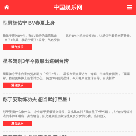
中国娱乐网
首页
新闻
女性
内地娱乐
型男杨佑宁 BV春夏上身
港台娱乐
日本娱乐
韩国娱乐
欧美娱乐
体育花边
音乐新闻
影视新闻
内地明星八卦
杨佑宁提的BV包，有BV独特的编织线条 这件BV小羊皮短袖T恤，让杨佑宁看起来更青春。
当了1年兵，杨佑宁瘦了5公斤、气色变佳
港台明星八卦
日本韩国明星
欧美明星八卦
娱乐评论
港台娱乐
八卦
星爷阔别3年今微服出巡到台湾
周星驰今天来台宣传贺岁新片「长江7号」。 星爷今天旋风访台，海鲜、牛肉美食伺候，「星星
帮」粉丝更将捧上新书讨欢心。 阔别3年的周星驰，今天将来台宣传自导、自演新片
港台娱乐
彭于晏勤练功夫 想当武打巨星！
彭于晏演什么像什么。 小生彭于晏最近火得很，公视单本剧「我在垦丁*天气晴」，让这位苦练冲
浪的小帅哥晒出一身古铜色，阳光健康的形象深植众多少女的心房。当前他又
港台娱乐