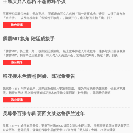
王耀庆弃八点档 不想教坏小孩
王耀庆拍完数位电影，开心亮相。 王耀庆向三立八点档「我一定要成功」请假，去演了舞台剧
「水浒传」，以及电视电影「帮派份子诊所」，演得开心，也不想回去拍「我」剧了
港台娱乐
霹雳MIT换角 陆廷威接手
「霹雳MIT」杨士萱一角 ，改由陆廷威演出。 杨士萱事件进入司法程序，他参与演出的偶像剧
「霹雳MIT」制作单位三匠影视，昨天与八大高层开会，发表正式声明，确定「霹」剧换
港台娱乐
移花接木色情照 阿娇、陈冠希要告
陈冠希（右）与阿娇表示，对网络造假照片要追查到底。 图为网友恶整的陈冠希、钟欣桐不雅
照。翻摄自网络 网上流传疑被移花接木的香港女星阿娇（钟欣桐）、陈冠希的床笫
港台娱乐
吴尊带百张专辑 要回文莱达鲁萨兰过年
吴尊（右一）难得有三天假，要批飞轮海的CD货回文莱达鲁萨兰卖。 吴尊即将返回文莱达鲁萨兰
过农历年，意外的是，偶像的行李中居然要带100张台湾「男人版」专辑、75张大陆版