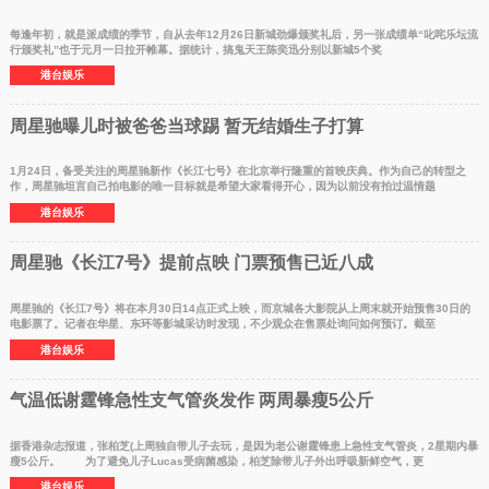
每逢年初，就是派成绩的季节，自从去年12月26日新城劲爆颁奖礼后，另一张成绩单“叱咤乐坛流
行颁奖礼”也于元月一日拉开帷幕。据统计，搞鬼天王陈奕迅分别以新城5个奖
港台娱乐
周星驰曝儿时被爸爸当球踢 暂无结婚生子打算
1月24日，备受关注的周星驰新作《长江七号》在北京举行隆重的首映庆典。作为自己的转型之
作，周星驰坦言自己拍电影的唯一目标就是希望大家看得开心，因为以前没有拍过温情题
港台娱乐
周星驰《长江7号》提前点映 门票预售已近八成
周星驰的《长江7号》将在本月30日14点正式上映，而京城各大影院从上周末就开始预售30日的
电影票了。记者在华星、东环等影城采访时发现，不少观众在售票处询问如何预订。截至
港台娱乐
气温低谢霆锋急性支气管炎发作 两周暴瘦5公斤
据香港杂志报道，张柏芝(上周独自带儿子去玩，是因为老公谢霆锋患上急性支气管炎，2星期内暴
瘦5公斤。 为了避免儿子Lucas受病菌感染，柏芝除带儿子外出呼吸新鲜空气，更
港台娱乐