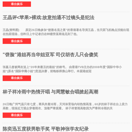
港台娱乐
王晶评<苹果>裸戏:故意拍通不过镜头是犯法
王晶(资料图) 原定26日晚参加“慈善名流之夜”的香港著名导演王晶，当天因飞机晚点没能出现
在拍卖现场，但昨日上午记者仍在钟楼旁某商场见到了他。
港台娱乐
"饼脸"港姐再当华姐亚军 司仪胡杏儿只会傻笑
张嘉儿曾被网友送上“20年来最丑的港姐”的称号。 由香港TVB主办的2008年度“国际中华小
姐”(原名“国际华裔小姐”)竞选决赛，前晚移师佛山举行。本届港姐冠
港台娱乐
林子祥冷雨中热情开唱 与周慧敏合唱掀起高潮
26日晚广州气温只有七度，寒风夹着冷雨，天河体育场内却热情高涨，60岁的林子祥在台上卖力
高歌，现场近万观众穿着雨衣、顶着严寒观看。 林子祥冒雨高歌因为严寒和冷雨的关
港台娱乐
陈奕迅五度获男歌手奖 平歌神张学友纪录