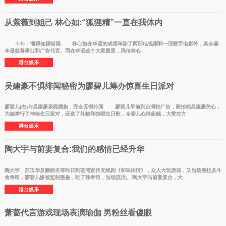
从紫薇到妲己 林心如:“狐狸精”一直在我体内
十年：懂得知福惜福 林心如在华谊的成绩单除了两部电视剧和一部数字电影外，其余基
本是慈善事业和广告代言。而在华谊这个大家庭里，风传林心
港台娱乐
吴建豪不惧绯闻秘密为廖碧儿筹办惊喜生日派对
廖碧儿(右)与吴建豪亲昵拥抱，完全无惧绯闻 廖碧儿早前到台湾拍广告，获拍档吴建豪关心，
为她举行了神秘生日派对，还送了礼物和独唱生日歌，令碧儿心情超靓，大赞对方
港台娱乐
陶大宇与前妻复合:我们的感情已经升华
陶大宇、苏玉华及滕丽名等昨日到荃湾宣传无线剧《和味浓情》，众人大玩游戏，又当场整拉及斗
食寿司，廖碧儿惨被监制整蛊，吃了辣寿司，当场流泪。 陶大宇与前妻复合，大
港台娱乐
萧蔷代言游戏现场表演瑜伽 男粉丝看傻眼