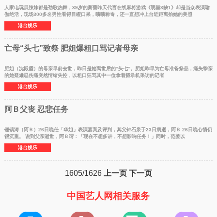
人家电玩展辣妹都是劲歌热舞，39岁的萧蔷昨天代言在线麻将游戏《明星3缺1》却是当众表演瑜
伽绝活，现场300多名男性看得目瞪口呆，啧啧称奇，还一直想冲上台近距离拍她的美照
港台娱乐
亡母“头七”致祭 肥姐爆粗口骂记者母亲
肥姐（沈殿霞）的母亲早前去世，昨日是她离世后的“头七”。肥姐昨早为亡母准备祭品，痛失挚亲
的她疑难忍伤痛突然情绪失控，以粗口狂骂其中一位拿着摄录机采访的记者
港台娱乐
阿Ｂ父丧 忍悲任务
锺镇涛（阿Ｂ）26日晚任「华姐」表演嘉宾及评判，其父钟石泉于23日病逝，阿Ｂ 26日晚心情仍
很沉重。 说到父亲逝世，阿Ｂ谓：「现在不想多讲，不想影响任务！」同时，范姜以
港台娱乐
1605/1626
上一页
下一页
中国艺人网相关服务