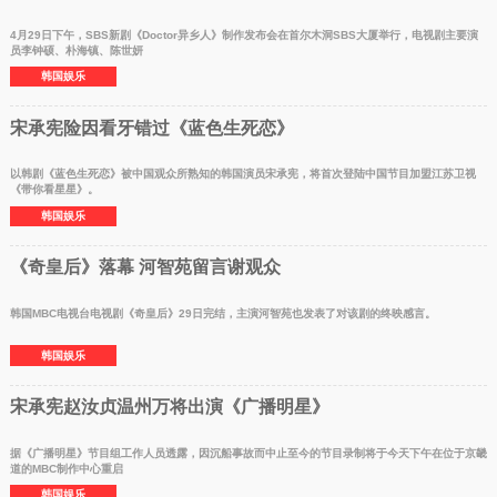
4月29日下午，SBS新剧《Doctor异乡人》制作发布会在首尔木洞SBS大厦举行，电视剧主要演
员李钟硕、朴海镇、陈世妍
韩国娱乐
宋承宪险因看牙错过《蓝色生死恋》
以韩剧《蓝色生死恋》被中国观众所熟知的韩国演员宋承宪，将首次登陆中国节目加盟江苏卫视
《带你看星星》。
韩国娱乐
《奇皇后》落幕 河智苑留言谢观众
韩国MBC电视台电视剧《奇皇后》29日完结，主演河智苑也发表了对该剧的终映感言。
韩国娱乐
宋承宪赵汝贞温州万将出演《广播明星》
据《广播明星》节目组工作人员透露，因沉船事故而中止至今的节目录制将于今天下午在位于京畿
道的MBC制作中心重启
韩国娱乐