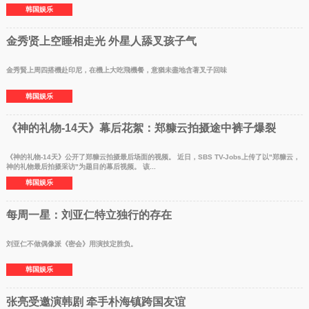
韩国娱乐
金秀贤上空睡相走光 外星人舔叉孩子气
金秀賢上周四搭機赴印尼，在機上大吃飛機餐，意猶未盡地含著叉子回味
韩国娱乐
《神的礼物-14天》幕后花絮：郑糠云拍摄途中裤子爆裂
《神的礼物-14天》公开了郑糠云拍摄最后场面的视频。 近日，SBS TV-Jobs上传了以"郑糠云，
神的礼物最后拍摄采访"为题目的幕后视频。 该...
韩国娱乐
每周一星：刘亚仁特立独行的存在
刘亚仁不做偶像派《密会》用演技定胜负。
韩国娱乐
张亮受邀演韩剧 牵手朴海镇跨国友谊