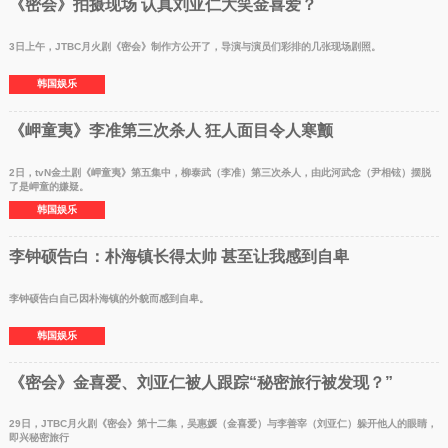
《密会》拍摄现场 认真刘亚仁大笑金喜爱？
3日上午，JTBC月火剧《密会》制作方公开了，导演与演员们彩排的几张现场剧照。
韩国娱乐
《岬童夷》李准第三次杀人 狂人面目令人寒颤
2日，tvN金土剧《岬童夷》第五集中，柳泰武（李准）第三次杀人，由此河武念（尹相铉）摆脱
了是岬童的嫌疑。
韩国娱乐
李钟硕告白：朴海镇长得太帅 甚至让我感到自卑
李钟硕告白自己因朴海镇的外貌而感到自卑。
韩国娱乐
《密会》金喜爱、刘亚仁被人跟踪“秘密旅行被发现？”
29日，JTBC月火剧《密会》第十二集，吴惠媛（金喜爱）与李善宰（刘亚仁）躲开他人的眼睛，
即兴秘密旅行