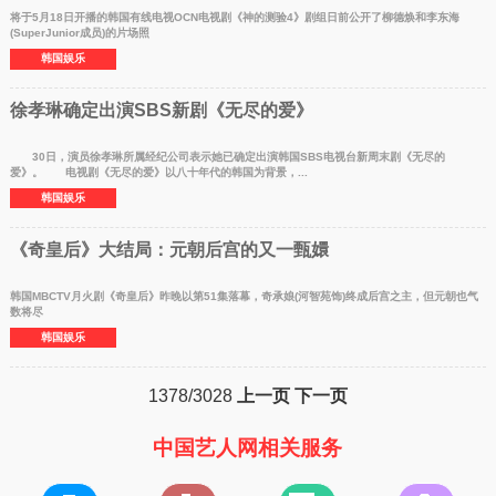
将于5月18日开播的韩国有线电视OCN电视剧《神的测验4》剧组日前公开了柳德焕和李东海
(SuperJunior成员)的片场照
韩国娱乐
徐孝琳确定出演SBS新剧《无尽的爱》
30日，演员徐孝琳所属经纪公司表示她已确定出演韩国SBS电视台新周末剧《无尽的
爱》。 电视剧《无尽的爱》以八十年代的韩国为背景，...
韩国娱乐
《奇皇后》大结局：元朝后宫的又一甄嬛
韩国MBCTV月火剧《奇皇后》昨晚以第51集落幕，奇承娘(河智苑饰)终成后宫之主，但元朝也气
数将尽
韩国娱乐
1378/3028
上一页
下一页
中国艺人网相关服务