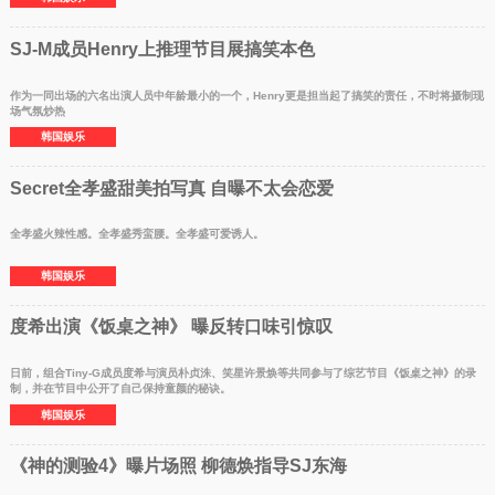
SJ-M成员Henry上推理节目展搞笑本色
作为一同出场的六名出演人员中年龄最小的一个，Henry更是担当起了搞笑的责任，不时将摄制现
场气氛炒热
韩国娱乐
Secret全孝盛甜美拍写真 自曝不太会恋爱
全孝盛火辣性感。全孝盛秀蛮腰。全孝盛可爱诱人。
韩国娱乐
度希出演《饭桌之神》 曝反转口味引惊叹
日前，组合Tiny-G成员度希与演员朴贞洙、笑星许景焕等共同参与了综艺节目《饭桌之神》的录
制，并在节目中公开了自己保持童颜的秘诀。
韩国娱乐
《神的测验4》曝片场照 柳德焕指导SJ东海