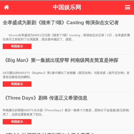
中国娱乐网
首页
新闻
女性
内地娱乐
全孝盛成为新剧《猫来了!喵》Casting 饰演杂志女记者
港台娱乐
日本娱乐
韩国娱乐
欧美娱乐
体育花边
音乐新闻
影视新闻
内地明星八卦
Secret全孝盛成为KBS1日日剧《猫来了!喵》Casting，饰演杂志女记者！2日，全孝盛所属
社表示之前收到了出演提案，现在基本确定了。据悉...
港台明星八卦
日本韩国明星
欧美明星八卦
娱乐评论
韩国娱乐
八卦
《Big Man》第一集就出现穿帮 柯南级网友简直是神探
28日播出的KBS2TV《BigMan》第1集中播出了金智赫（姜至奂饰）与姜东硕（崔丹尼尔饰）首
度命运般相见的瞬间。
韩国娱乐
《Three Days》剧终 传递正义希望信息
昨晚播出的韩国SBSTV水木剧《ThreeDays》最后一集第十六集里，恐怖分子金道振(崔元英饰)
死了，总统也重新恢复了职位。
韩国娱乐