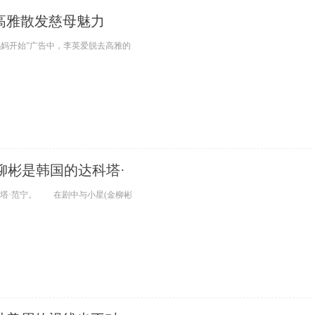
高雅散发慈母魅力
妈妈开始”广告中，李英爱脱去高雅的
柳彬是韩国的达科塔·
塔·范宁。 在剧中与小星(金柳彬