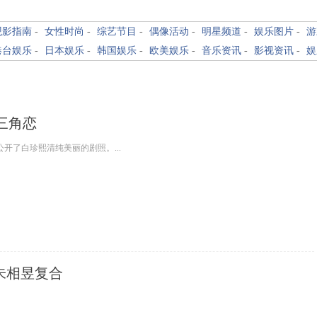
观影指南
-
女性时尚
-
综艺节目
-
偶像活动
-
明星频道
-
娱乐图片
-
游
港台娱乐
-
日本娱乐
-
韩国娱乐
-
欧美娱乐
-
音乐资讯
-
影视资讯
-
娱
展三角恋
日公开了白珍熙清纯美丽的剧照。...
朱相昱复合