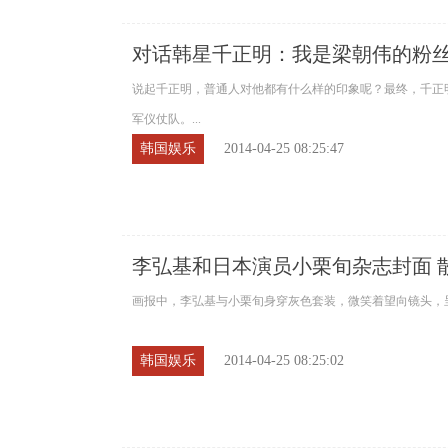
对话韩星千正明：我是梁朝伟的粉
说起千正明，普通人对他都有什么样的印象呢？最终，千正
军仪仗队。...
韩国娱乐
2014-04-25 08:25:47
李弘基和日本演员小栗旬杂志封面 
画报中，李弘基与小栗旬身穿灰色套装，微笑着望向镜头，呈现
韩国娱乐
2014-04-25 08:25:02