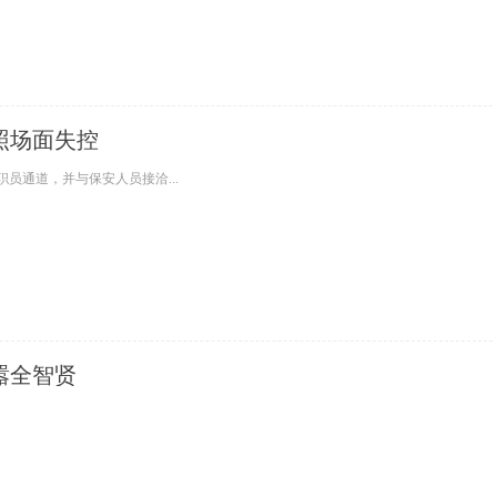
照场面失控
员通道，并与保安人员接洽...
嚣全智贤