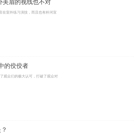
朴美眉的视线也不对
宣在室外练习演技，而且也有朴河宣
像中的佼佼者
到了观众们的极大认可，打破了观众对
是？