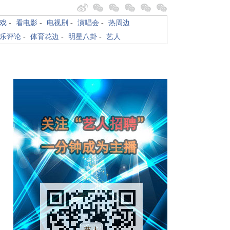
戏
-
看电影
-
电视剧
-
演唱会
-
热周边
乐评论
-
体育花边
-
明星八卦
-
艺人