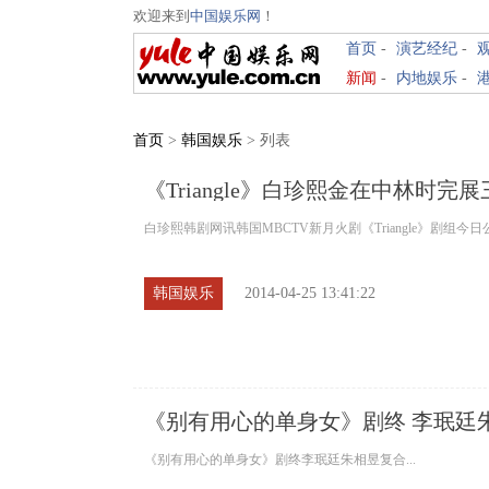
欢迎来到
中国娱乐网
！
首页
-
演艺经纪
-
新闻
-
内地娱乐
-
首页
>
韩国娱乐
> 列表
《Triangle》白珍熙金在中林时完
白珍熙韩剧网讯韩国MBCTV新月火剧《Triangle》剧组今
韩国娱乐
2014-04-25 13:41:22
《别有用心的单身女》剧终 李珉廷
《别有用心的单身女》剧终李珉廷朱相昱复合...