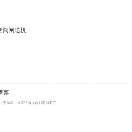
丝闯闸送机
遭禁
词过于暴露，被KBS电视台判定为不可