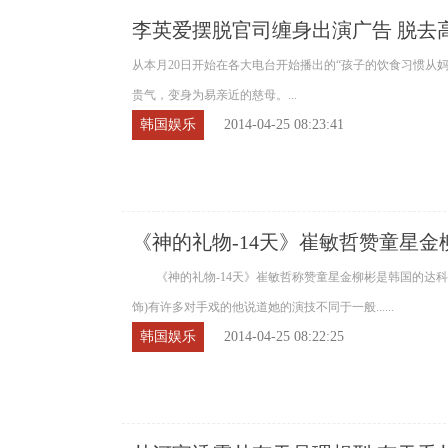
李英爱摆脱官司缠身出演广告 脱去
从本月20日开始在各大电台开始播出的“孩子的饮食习惯从
贵气，变身为易亲近的慈母。...
韩国娱乐
2014-04-25 08:23:41
《神的礼物-14天》崔敏哲赞童星金
范宁
《神的礼物-14天》崔敏哲称赞童星金柳彬是韩国的达科
饰)有许多对手戏的他说道她的演技不同于一般......
韩国娱乐
2014-04-25 08:22:25