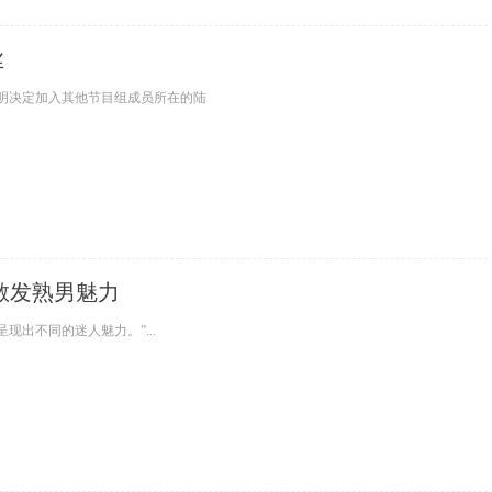
丝
明决定加入其他节目组成员所在的陆
散发熟男魅力
出不同的迷人魅力。”...