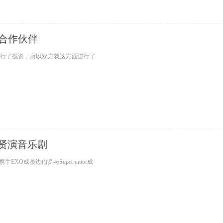
是合作伙伴
进行了投资，所以双方就这方面进行了
圭贤演音乐剧
XO成员边伯贤与Superjunior成