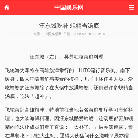
中国娱乐网
首页
新闻
女性
内地娱乐
汪东城吃补 蚬精当汤底
港台娱乐
日本娱乐
韩国娱乐
欧美娱乐
来源： 中国娱乐网 日期：2008-02-18 12:28:14
体育花边
音乐新闻
影视新闻
内地明星八卦
港台明星八卦
日本韩国明星
欧美明星八卦
娱乐评论
八卦
汪东城（左）、吴尊狂嗑海鲜料理。
飞轮海为即将在高雄旗津举行的「HITO流行音乐奖」南下
暖身，四人狂嗑海鲜与美食的模样，几乎吓坏任务人员。爱
吃蛤蛎的汪东城除了在火锅中放满蛤蛎，还倒进许多蚬精当
汤底，吃法「超补」。
飞轮海到高雄旗津，特地前往当地著名海鲜餐厅学习海鲜料
理，也大啖海鲜料理。因汪东城酷爱蛤蛎，连汤底都要加蚬
精的吃法让成员们看了直说：「太补了。」辰亦儒透露，曾
在早餐吃下12粒大生蚝，逗得大伙猛问什么滋味？辰亦儒