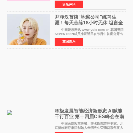
的特别赞助商,明星辣妈袁咏仪倾情参与，向广大
娱乐评论
都市女性传递健康生活新主张，寄语当代女性在
家庭与自我之间
尹净汉首谈“地狱公司”练习生
涯！每天苦练18小时无休 坦言全
靠成员撑过来
中国娱乐网讯 www yule com cn 韩国男团
SEVENTEEN成员净汉近日在节目中首度公开出
道前的残酷练习生经历，并提及经纪公司Pledis
韩国娱乐
娱乐，引发广泛关注。 在8月2日播出的日本
TBS综艺节目《周
积极发展智能经济新形态 Al赋能
千行百业 第十四届CIES峰会在南
京盛大召开
中国医院改革先锋、著名医院管理专家、北
京健临医疗集团创始人朱明先生荣膺两项年度大
奖 2026年7月31日，盛夏金陵，长江之畔，