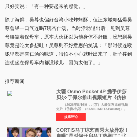
只好笑说：「有一种要起来的感觉。」
除了海鲜，吴尊也偏好台湾小吃炸蚵酥，但汪东城却猛爆吴
尊曾经一口气连喝7碗杏仁汤。当时活动退出后，见到吴尊
弯腰靠着保母车，原本大伙还以为他身体不舒服，没想到吴
尊竟是吃太多想吐！吴尊则不好意思的笑说：「那时候连喉
咙里都是杏仁汤的味道，很怕不小心就吐出来了，肚子撑到
连想坐在保母车内都没辙儿，因为太饱了。」
推荐新闻
大疆 Osmo Pocket 4P 携手伊莎
贝尔·于佩尔推出视频短片《仿佛
相识》
（2026年8月6日，北京）大疆发布原创视频
短片《仿佛相识》（FAMILIARIT&Eacute;）。
视频短片由戛纳国际电影节最佳女演员伊莎贝尔·
娱乐评论
于佩尔（Isabelle Huppert）主演，全程使用大
疆首款双主摄口
CORTIS马丁综艺首秀大放异彩！
自曝“是时候开启马丁热潮了” 北