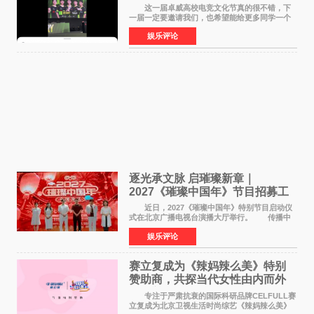
这一届卓威高校电竞文化节真的很不错，下
一届一定要邀请我们，也希望能给更多同学一个
来到现场的机会。 2026卓威高校电竞文化节
娱乐评论
已经落下帷幕，在活动结束后，仍有不少高校电
竞社负责人和现
逐光承文脉 启璀璨新章｜
2027《璀璨中国年》节目招募工
作圆满启动
近日，2027《璀璨中国年》特别节目启动仪
式在北京广播电视台演播大厅举行。 传播中
华优秀传统文化，弘扬纯正国风艺术，打造高规
娱乐评论
格、高质感、正能量的文艺盛典，是璀璨中国年
矢志不渝的初心
赛立复成为《辣妈辣么美》特别
赞助商，共探当代女性由内而外
活力美
专注于严肃抗衰的国际科研品牌CELFULL赛
立复成为北京卫视生活时尚综艺《辣妈辣么美》