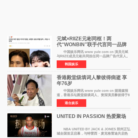
元斌×RIIZE元彬同框！两
代“WONBIN”联手代言同一品牌
颜值天花板合体
中国娱乐网讯 www yule com cn 演员元斌
与RIIZE成员元彬共同担任同一品牌广告代言人。
6日据独家报道，继演员元斌之后，RIIZE元彬最
韩国娱乐
近也被选为某在线中介平台A公司的共同广告代言
人，两人将作
香港殿堂级填词人黎彼得病逝 享
年76岁​
中国娱乐网讯 www yule com cn 据港媒报
道，香港乐坛殿堂级填词人、资深演员黎彼得于8
月5日上午因病离世，终年76岁。好友钟志光透
港台娱乐
露，黎彼得今年3月中风后便卧床休养，身体机能
持续衰退，最
UNITED IN PASSION 热爱聚场
NBA UNITED BY JACK & JONES 郑州正弘
城全国首店启幕，与特雷西・麦克格雷迪共启热
爱 2026 年7 月21 日，