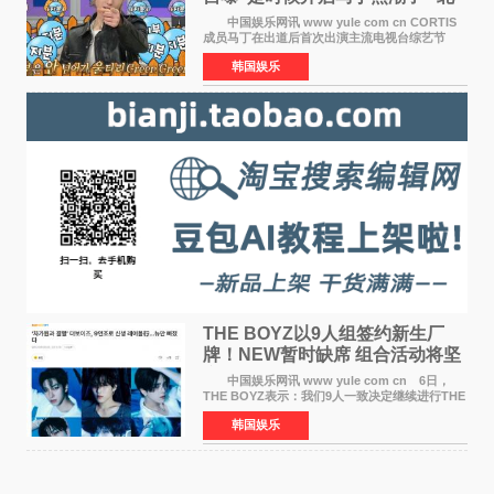
美巡演火热进行中
中国娱乐网讯 www yule com cn CORTIS
成员马丁在出道后首次出演主流电视台综艺节
目，展现了多才多艺的魅力。 马丁出演了5日
韩国娱乐
播出的MBC《Radio Star》Fashion与Passion
之间，I&lsquo;m
THE BOYZ以9人组签约新生厂
牌！NEW暂时缺席 组合活动将坚
定不移继续
中国娱乐网讯 www yule com cn 6日，
THE BOYZ表示：我们9人一致决定继续进行THE
BOYZ组合活动，并且已经完成了组合团体活动
韩国娱乐
签约。目前正在新生厂牌下进行活动准备。尚未
离开THE BOYZ原所