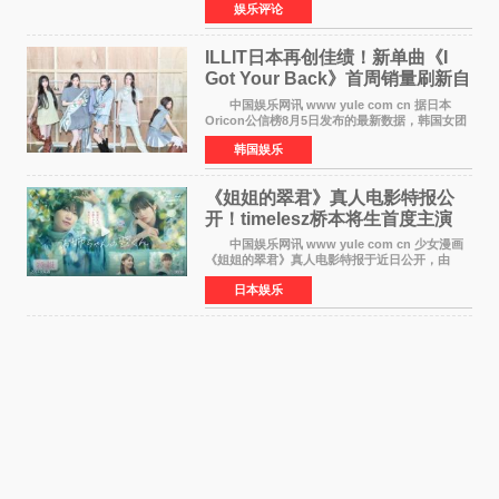
娱乐评论
以重落地·真务实·强链接为主题的2026&lsquo;人
工智能+&rsquo
ILLIT日本再创佳绩！新单曲《I
Got Your Back》首周销量刷新自
身纪录
中国娱乐网讯 www yule com cn 据日本
Oricon公信榜8月5日发布的最新数据，韩国女团
ILLIT在日本发行的第二张单曲《I Got Your
韩国娱乐
Back》首周销量达到71,009张，成功跻身最新一
期周单曲排行
《姐姐的翠君》真人电影特报公
开！timelesz桥本将生首度主演
12月4日上映
中国娱乐网讯 www yule com cn 少女漫画
《姐姐的翠君》真人电影特报于近日公开，由
timelesz成员桥本将生担任主演，这也是他首次
日本娱乐
担任电影主演，引发高度关注。 女高中生咲
苗翠（中岛瑠菜