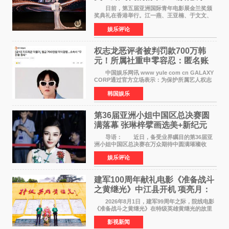
客》双双获肯定
日前，第五届亚洲国际青年电影展金兰奖颁
奖典礼在香港举行。江一燕、王亚楠、于文文、
李东学等知名演员出席活动。著名演员、导演王
娱乐评论
亚楠凭借音乐故事片《给时间的情书》和院线电
影《旗袍刺客》
权志龙恶评者被判罚款700万韩
元！所属社重申零容忍：匿名账
号也难逃刑责
中国娱乐网讯 www yule com cn GALAXY
CORP通过官方立场表示：为保护所属艺人权志
龙的名誉和权益，将持续对网络上发生的名誉损
韩国娱乐
害、散布虚假事实、侮辱、恶意诽谤等行为采取
法律应对措施。
第36届亚洲小姐中国区总决赛圆
满落幕 张琳梓擘画选美+新纪元
导语： 近日，备受业界瞩目的第36届亚
洲小姐中国区总决赛在万众期待中圆满璀璨收
官。整场盛典汇聚万千芳华，不仅完成了新一届
娱乐评论
美丽代言人的加冕选拔，更在行业发展层面带来
颠覆性突破。活动
建军100周年献礼电影《准备战斗
之黄继光》中江县开机 项亮月：
以光影为笔，书写英雄赞歌
2026年8月1日，建军99周年之际，院线电影
《准备战斗之黄继光》在特级英雄黄继光的故里
——四川省德阳市中江县黄继光出生地正式开
影视新闻
机。本片出品人、总制片人项亮月主持开机仪