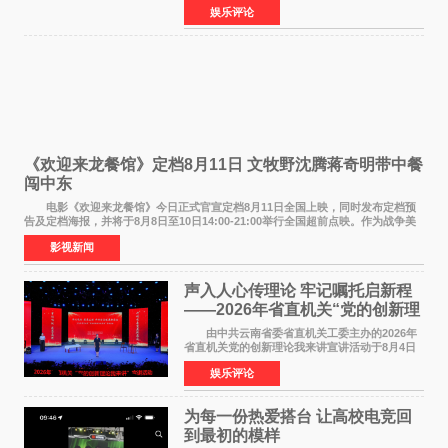
娱乐评论
NBAUNITEDBYJACK&JONES 全国首店，于郑
州正弘城正式启幕。NBA 传奇球星
《欢迎来龙餐馆》定档8月11日 文牧野沈腾蒋奇明带中餐
闯中东
电影《欢迎来龙餐馆》今日正式官宣定档8月11日全国上映，同时发布定档预
告及定档海报，并将于8月8日至10日14:00-21:00举行全国超前点映。作为战争美
食大片，影片讲述的是中国厨师徐福（沈腾
影视新闻
声入人心传理论 牢记嘱托启新程
——2026年省直机关“党的创新理
论我来讲”宣讲活动圆满落幕
由中共云南省委省直机关工委主办的2026年
省直机关党的创新理论我来讲宣讲活动于8月4日
至5日在昆明举办。活动以 "牢记嘱托 感恩奋进
娱乐评论
开创云南发展新局面 "为主题，坚持以新时代中国
特色社会主义
为每一份热爱搭台 让高校电竞回
到最初的模样