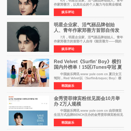
6月，明星企业家、活气丽品牌创始人、青年
作家郑善方，以其出众的个人魅力与在商业领域
的卓越建树，成功登上《势界
娱乐评论
POWERCIRCLES》，展现了他在时尚与商业领
域的双重影响力。 明星企业家、青
明星企业家、活气丽品牌创始
人、青年作家郑善方首部自传发
布， 书写跨界创业者的成长答卷
7月，明星企业家、活气丽品牌创始人、青年
作家郑善方的首部个人自传《能言善方——我的
跨界人生》正式发行。这本书以他的人生轨迹为
娱乐评论
脉络，首次完整公开了从逐梦少年到横跨美业、
公益等多领域的
Red Velvet《Surfin‘ Boy》横扫
国内外榜单！15区iTunes夺冠 夏
日女王强势回归
中国娱乐网讯 www yule com cn 夏日女王
驾到，Red Velvet以〈Surfin&rsquo; Boy〉横
扫国内外榜单，获得音乐粉丝的热烈反响。
韩国娱乐
Red Velvet于3日发行了夏日迷你专辑《Velvet
Summer》，
金秀贤菲律宾粉丝见面会10月举
办 2万人规模
中国娱乐网讯 www yule com cn 由菲律宾
生活方式品牌BENCH主办的金秀贤菲律宾粉丝见
面会，将于10月2日在马尼拉SM Mall of
韩国娱乐
Asia（MOA）竞技场举行，预计规模达2万人。
这也是金秀贤自去年陷