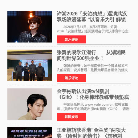
许嵩2026「安泊猜想」巡演武汉
双场浪漫落幕 “以音乐为引 解锁
江城记忆”
2026年7月31日、8月2日两晚，许嵩
2026「安泊猜想」巡回演唱会于武汉体育中心主
体育场盛大开唱。许嵩与数万歌迷在此相聚，从
娱乐评论
浪漫惬意的舞台设计到充满诚意与惊喜的现场互
动，共同开启了一场关于
张翼的易学江湖行——从湖湘民
间到世界500强企业！
张翼的传奇，始于湖南长沙一个普通却又不
凡的家庭。说其普通，是因为那里有世俗的烟火
气；说其不凡，是因为家中有一位洞悉天地玄机
娱乐评论
的长者——他的爷爷。作为当地的风水师，爷爷
是张翼走进易学
金宇彬确认出演tvN新剧
《Gift》！化身棒球教练带领垫底
球队逆袭
中国娱乐网讯 www yule com cn 据韩媒报
道，演员金宇彬确定出演tvN新剧《Gift》，该剧
预计将于下半年播出，引发观众高度期待。
韩国娱乐
本剧改编自同名网络漫画，讲述一位经历意外事
故后获得特殊
王亚楠斩获香港“金兰奖”两项大
奖 《给时间的情书》《旗袍刺