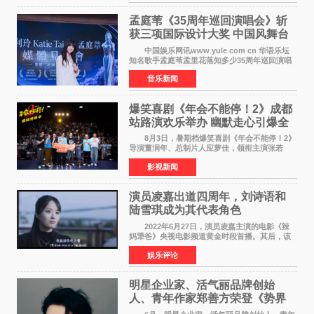
式，&zwnj;特级英雄
孟庭苇《35周年巡回演唱会》斩
获三项国际设计大奖 中国风舞台
美学获全球认可
中国娱乐网讯www yule com cn 华语乐坛
知名歌手孟庭苇孟里花落知多少35周年巡回演唱
会再传喜讯。该演唱会先后荣获美国MUSE
音乐新闻
Creative Awards白金奖（Platinum Winner）、
英国London Design
爆笑喜剧《年会不能停！2》成都
站路演欢乐举办 幽默走心引爆全
场共鸣
8月3日，暑期档爆笑喜剧《年会不能停！2》
导演董润年、总制片人应萝佳，领衔主演张若
昀、白客，惊喜出演庄达菲，特别主演孙艺洲，
影视新闻
特别出演田雨，友情出演欧阳奋强出席成都路
演，与观众近距离互
演员凌嘉出道四周年，刘诗语和
陆雪琪成为其代表角色
2022年6月27日，演员凌嘉主演的电影《辣
妈犟爸》央视电影频道黄金时段首播。其后，该
电影在央视电影频道多次复播（2022年8月10
娱乐评论
日，2022年9月30日，2023年7月17日，2025年7
月14日）。除了多次复
明星企业家、活气丽品牌创始
人、青年作家郑善方荣登《势界
POWERCIRCLES》6月刊