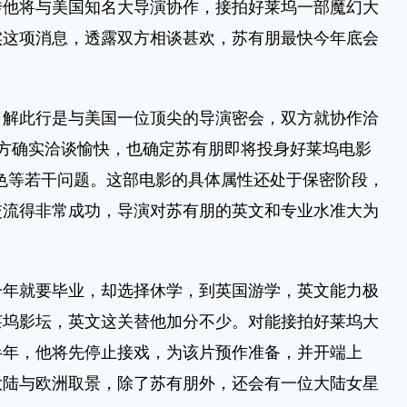
传他将与美国知名大导演协作，接拍好莱坞一部魔幻大
实这项消息，透露双方相谈甚欢，苏有朋最快今年底会
了解此行是与美国一位顶尖的导演密会，双方就协作洽
方确实洽谈愉快，也确定苏有朋即将投身好莱坞电影
色等若干问题。这部电影的具体属性还处于保密阶段，
交流得非常成功，导演对苏有朋的英文和专业水准大为
一年就要毕业，却选择休学，到英国游学，英文能力极
莱坞影坛，英文这关替他加分不少。对能接拍好莱坞大
半年，他将先停止接戏，为该片预作准备，并开端上
大陆与欧洲取景，除了苏有朋外，还会有一位大陆女星