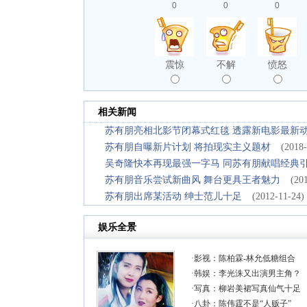
0
0
0
震惊
不解
愤怒
相关新闻
苏有朋亮相北影节闭幕式红毯 透露新电影最新
苏有朋自曝新片计划 将拍现实主义题材
(2018-
吴奇隆快本再现最强一字马 同苏有朋献唱经典
苏有朋音乐尝试新曲风 舞台更具王者魅力
(20
苏有朋出席某活动 绅士范儿十足
(2012-11-24)