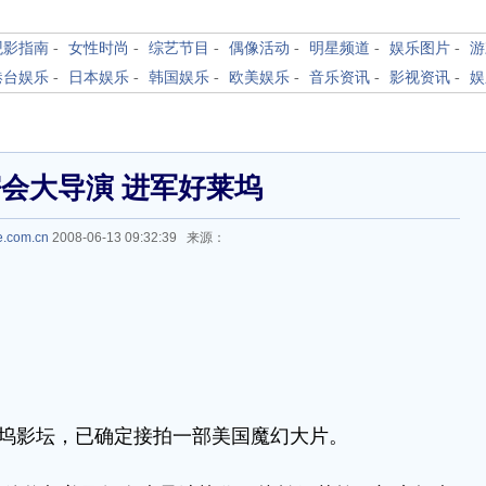
观影指南
-
女性时尚
-
综艺节目
-
偶像活动
-
明星频道
-
娱乐图片
-
游
港台娱乐
-
日本娱乐
-
韩国娱乐
-
欧美娱乐
-
音乐资讯
-
影视资讯
-
娱
会大导演 进军好莱坞
e.com.cn
2008-06-13 09:32:39 来源：
坞影坛，已确定接拍一部美国魔幻大片。