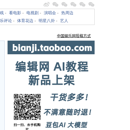
戏
-
看电影
-
电视剧
-
演唱会
-
热周边
乐评论
-
体育花边
-
明星八卦
-
艺人