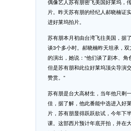
偶像艺人苏有朋密飞美国好莱坞，
片。昨天苏有朋的经纪人郝晓楠证
进好莱坞拍片。
苏有朋本月初由台湾飞往美国，据
谈3个多小时。郝晓楠昨天坦承，双
的演出，她说：“他们谈了剧本、角
但是苏有朋和此位好莱坞顶尖导演
赞赏。”
苏有朋是台大高材生，当年他只剩
佳，据了解，他此番能中选进入好
片，苏有朋显得跃跃欲试，今年下
课。这部西片预计年底开拍，并在