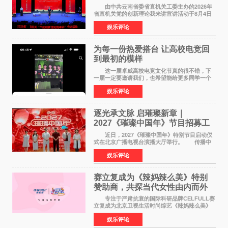
论我来讲”宣讲活动圆满落幕
由中共云南省委省直机关工委主办的2026年
省直机关党的创新理论我来讲宣讲活动于8月4日
至5日在昆明举办。活动以 "牢记嘱托 感恩奋进
娱乐评论
开创云南发展新局面 "为主题，坚持以新时代中国
特色社会主义
为每一份热爱搭台 让高校电竞回
到最初的模样
这一届卓威高校电竞文化节真的很不错，下
一届一定要邀请我们，也希望能给更多同学一个
来到现场的机会。 2026卓威高校电竞文化节
娱乐评论
已经落下帷幕，在活动结束后，仍有不少高校电
竞社负责人和现
逐光承文脉 启璀璨新章｜
2027《璀璨中国年》节目招募工
作圆满启动
近日，2027《璀璨中国年》特别节目启动仪
式在北京广播电视台演播大厅举行。 传播中
华优秀传统文化，弘扬纯正国风艺术，打造高规
娱乐评论
格、高质感、正能量的文艺盛典，是璀璨中国年
矢志不渝的初心
赛立复成为《辣妈辣么美》特别
赞助商，共探当代女性由内而外
活力美
专注于严肃抗衰的国际科研品牌CELFULL赛
立复成为北京卫视生活时尚综艺《辣妈辣么美》
的特别赞助商,明星辣妈袁咏仪倾情参与，向广大
娱乐评论
都市女性传递健康生活新主张，寄语当代女性在
家庭与自我之间