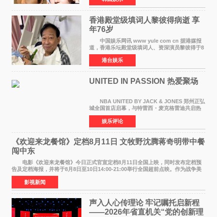
人，两人将作
香港殿堂级填词人黎彼得病逝 享
年76岁​
中国娱乐网讯 www yule com cn 据港媒报
道，香港乐坛殿堂级填词人、资深演员黎彼得于8
月5日上午因病离世，终年76岁。好友钟志光透
港台娱乐
露，黎彼得今年3月中风后便卧床休养，身体机能
持续衰退，最
UNITED IN PASSION 热爱聚场
NBA UNITED BY JACK & JONES 郑州正弘
城全国首店启幕，与特雷西・麦克格雷迪共启热
爱 2026 年7 月21 日，
娱乐评论
NBAUNITEDBYJACK&JONES 全国首店，于郑
州正弘城正式启幕。NBA 传奇球星
《欢迎来龙餐馆》定档8月11日 文牧野沈腾蒋奇明带中餐
闯中东
电影《欢迎来龙餐馆》今日正式官宣定档8月11日全国上映，同时发布定档预
告及定档海报，并将于8月8日至10日14:00-21:00举行全国超前点映。作为战争美
食大片，影片讲述的是中国厨师徐福（沈腾
影视新闻
声入人心传理论 牢记嘱托启新程
——2026年省直机关“党的创新理