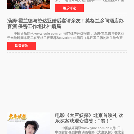
来了一场音乐与文化的盛事——《超级靓声》全
国励志音乐公益节目上海唱区新闻发布会暨启动
娱乐评论
仪式在此隆重举行。各界领导、嘉宾与媒体朋友
齐聚一堂，共同
汤姆·霍兰德与赞达亚婚后宴请亲友！英格兰乡间酒店办
喜酒 保密工作堪比神盾局
中国娱乐网讯 www yule com cn 据TMZ等外媒报道，汤姆·霍兰德与赞达亚
于当地时间本周二在英格兰萨里郡Beaverbrook酒店（靠近霍兰德的出生地金斯
顿）举办婚宴，邀请家人与朋友们喝喜酒，庆祝
欧美娱乐
电影《大唐妖探》北京首映礼 欢
乐探案获观众盛赞：“夯！”
中国娱乐网讯www yule com cn 8月6日，
中国首部喜剧探案动画电影《大唐妖探》在北京