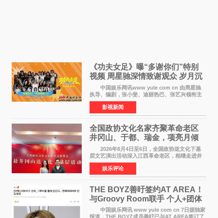
《功夫女足》曝“多谢你们”特别
视频 周星驰深情致谢观众 岁月沉
淀不灭初心
中国娱乐网讯www yule com cn 由周星驰
执导、编剧，张小斐、迪丽热巴、张艺兴领衔主
演，刘嘉玲、佐藤健特别出演，艾米、雪野、蔡
影视新闻
思贝、胡予安、倪好特别介绍的喜剧电影《功夫
女足》释出多谢你
全国政协文化名家齐聚革命老区
井冈山、于都、瑞金，项亮月倾
情献唱《桃花谣》致敬红色沃土
2026年8月4日至6日，全国政协送文化下基
层文艺演出活动深入江西革命老区，相继走进井
冈山、于都长征出发地、瑞金三地。由全国政协
娱乐评论
文化文史和学习委员会副主任、甘肃省政协原主
席欧阳坚率团，一
THE BOYZ善旴签约AT AREA！
与Groovy Room联手 个人+团体
活动并行
中国娱乐网讯 www yule com cn 7日据独家
报道，THE BOYZ成员善旴已与AT AREA签订了