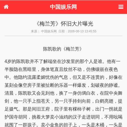
中国娱乐网
首页
新闻
女性
内地娱乐
《梅兰芳》怀旧大片曝光
港台娱乐
日本娱乐
韩国娱乐
欧美娱乐
来源： 中国娱乐网 日期：2008-08-13 13:45:55
体育花边
音乐新闻
影视新闻
内地明星八卦
港台明星八卦
日本韩国明星
欧美明星八卦
娱乐评论
八卦
陈凯歌的《梅兰芳》
4岁的陈凯歌并不了解端坐在沙发里的那个人是谁。他有一
半脸隐在黑暗里，身体笔直且纹丝不动，仿佛镶嵌在夜色
中。他隐约流露柔媚忧伤的气息，但又是不连贯的，好像在
某刻会像空房子里被扯断的乐器一样爆发，划破夜的静谧。
清晨，陈凯歌又会见到他，换了一身仿绸白衣，在院中央舞
剑，他一只手上指苍天，另一只手持剑向前，白鹤亮翅，提
足摄气。那是间旧王府，院子里有棵柿子树，出门一拐就是
护国寺胡同，挑着大箩卖小油鸡的汉子走进胡同，不用吆喝
就围了一群孩子。卖小金鱼的担子上，一头是木桶，一头是