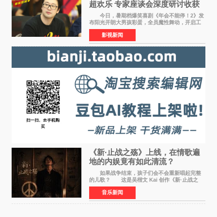
超欢乐 专家座谈会深度研讨收获
满满
今日，暑期档爆笑喜剧《年会不能停！2》发
布阳光开朗大男孩彩蛋，全员魔性舞动，开启工
位狂欢模式。影片于昨日同步举办专家座谈会，
影视新闻
导演董润年、总制片人应萝佳出席现场，与一众
业内、学界专家
《新·止战之殇》上线，在情歌遍
地的内娱竟有如此清流？
如果战争结束，孩子们会不会重新唱起完整
的儿歌？ 这是吴楷文 Kai 创作《新·止战之
殇》时最初的想法。 从伊朗相关冲突引发的
音乐新闻
地区局势，到世界各地仍在发生的动荡与不安，
战争从来不只