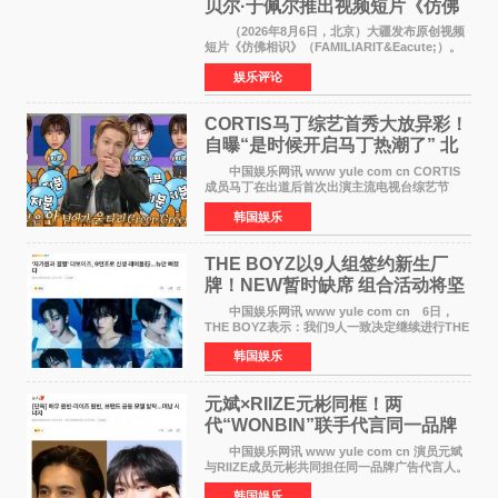
贝尔·于佩尔推出视频短片《仿佛
相识》
（2026年8月6日，北京）大疆发布原创视频
短片《仿佛相识》（FAMILIARIT&Eacute;）。
视频短片由戛纳国际电影节最佳女演员伊莎贝尔·
娱乐评论
于佩尔（Isabelle Huppert）主演，全程使用大
疆首款双主摄口
CORTIS马丁综艺首秀大放异彩！
自曝“是时候开启马丁热潮了” 北
美巡演火热进行中
中国娱乐网讯 www yule com cn CORTIS
成员马丁在出道后首次出演主流电视台综艺节
目，展现了多才多艺的魅力。 马丁出演了5日
韩国娱乐
播出的MBC《Radio Star》Fashion与Passion
之间，I&lsquo;m
THE BOYZ以9人组签约新生厂
牌！NEW暂时缺席 组合活动将坚
定不移继续
中国娱乐网讯 www yule com cn 6日，
THE BOYZ表示：我们9人一致决定继续进行THE
BOYZ组合活动，并且已经完成了组合团体活动
韩国娱乐
签约。目前正在新生厂牌下进行活动准备。尚未
离开THE BOYZ原所
元斌×RIIZE元彬同框！两
代“WONBIN”联手代言同一品牌
颜值天花板合体
中国娱乐网讯 www yule com cn 演员元斌
与RIIZE成员元彬共同担任同一品牌广告代言人。
6日据独家报道，继演员元斌之后，RIIZE元彬最
韩国娱乐
近也被选为某在线中介平台A公司的共同广告代言