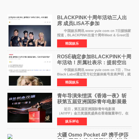
BLACKPINK十周年活动三人出
席 成员LISA不参加
中国娱乐网讯 www yule com cn 7日据独家
报道，BLACKPINK出道十周年Meet & Greet活
动将由智秀、ROS&Eacute;、JENNIE出席，
韩国娱乐
LISA将缺席。 此前BLACKPINK所属社YG并
未为组合出道十周年做
ROSÉ确定参加BLACKPINK十周
年活动！所属社表示：提前空出
了时间
中国娱乐网讯 www yule com cn 7日，The
Black Label通过官方社交媒体账号发表声明，就
近期网络上关于ROS&Eacute;个人行程及是否参
韩国娱乐
加BLACKPINK出道纪念活动的种种猜测作出正
式回应。 Th
青年导演朱愷淇《香港一夜》斩
获第五届亚洲国际青年电影展最
佳剧本改编奖
近日，第五届亚洲国际青年电影展
（AIYFF）金兰奖颁奖盛典在香港隆重举行。在
这场汇聚数百位海内外电影人、文化界人士及媒
娱乐评论
体代表的亚洲青年影视盛会上，香港本土电影
《香港一夜》（Dawn in Ho
大疆 Osmo Pocket 4P 携手伊莎