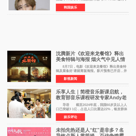
专属合约。AT AREA是由知名制作人组合
韩国娱乐
Groovy Room创立的hip-hop厂牌，旗下拥有多
位实力派音乐人，在韩
沈腾新片《欢迎来龙餐馆》释出
美食特辑与海报 烟火气中见人情
温暖
8月7日，电影《欢迎来龙餐馆》释出美食特
辑及菜备好 请就胃版海报。影片预售已开启，并
将于8月8日至10日14:00-21:00举行全国超前点
影视新闻
映。电影《欢迎来龙餐馆》作为战争美食喜剧大
片，讲述了中国
乐享人生｜简橙音乐新课启航，
教育部音乐课程研发专家Andy老
师重磅入驻领航银龄琴声
导语 截至2024年底，我国60岁及以上人
口已突破3 1亿，占总人口比重达22%，银发群体
的精神文化需求日益凸显。2024年1月，国务院办
娱乐评论
公厅印发《关于发展银发经济增进老年人福祉的
意见》——这是
未拍先热还是人“红”是非多？名
导钦点新人黄筠媞，百佳争鸣霸