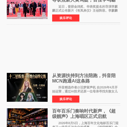
气回应
近日，曾获金鸡奖、华表奖提名的导演李麒
麟正式公布新片《有凤来仪》主创阵容。李麒麟
早年凭电影《华容道》获得金鸡奖、华表奖提
娱乐评论
名，此后长期参与国内外电影制作，其担任制片
人参与的作品亦曾
从资源扶持到方法陪跑，抖音陪
MCN跑通AI这条路
抖音精选作者@旧梦留声机 自2026年4月开
始运营，通过AI技术还原一位母亲寻找失散女儿
的故事，凭借强情感表达获得大量用户关注，发
娱乐评论
布仅21小时便获得超1亿曝光、超1000万互动。
此后，账号持续沿
百年百乐门奏响时代新声，《超
级靓声》上海唱区正式启航
2026年8月5日，上海百年文化地标百乐门迎