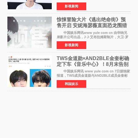
举办电影首映礼。导演程腾、联合导演黄珉、总
影视新闻
制片人曹紫建、制片人李莹莹，配音导演张喆，
对白指导程寅，领
惊悚冒险大片《逃出绝命街》预
售开启 安妮海瑟薇直面恐龙围猎
中国娱乐网讯www yule com cn 由华纳兄
弟影片公司出品，J·J·艾布拉姆斯制片，大卫·罗
伯特·米切尔执导，好莱坞巨星安妮·海瑟薇和伊万
影视新闻
·麦克格雷格领衔主演的2026暑期惊悚冒险大片
《逃出绝
TWS金道勋×AND2BLE金奎彬确
定下车《音乐中心》！8月末告别
MC席位
中国娱乐网讯 www yule com cn 7日据独家
报道，TWS成员金道勋与AND2BLE成员金奎彬
将于8月离开《音乐中心》MC的位置。 金道
韩国娱乐
勋与金奎彬于去年3月与H2H A-NA一起被选为
《音乐中心》MC，约1