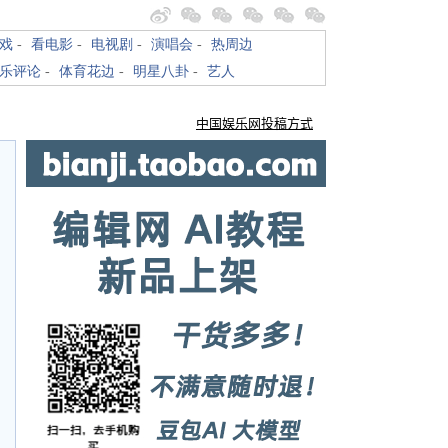
戏
-
看电影
-
电视剧
-
演唱会
-
热周边
乐评论
-
体育花边
-
明星八卦
-
艺人