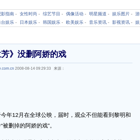
观影指南
-
女性时尚
-
综艺节目
-
偶像活动
-
明星频道
-
娱乐图片
-
游
港台娱乐
-
日本娱乐
-
韩国娱乐
-
欧美娱乐
-
音乐资讯
-
影视资讯
-
娱
兰芳》没删阿娇的戏
e.com.cn
2008-08-14 09:29:33 来源：
今年12月在全球公映，届时，观众不但能看到黎明和
“被删掉的阿娇的戏”。