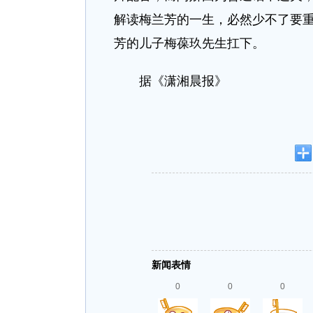
解读梅兰芳的一生，必然少不了要
芳的儿子梅葆玖先生扛下。
据《潇湘晨报》
新闻表情
0
0
0