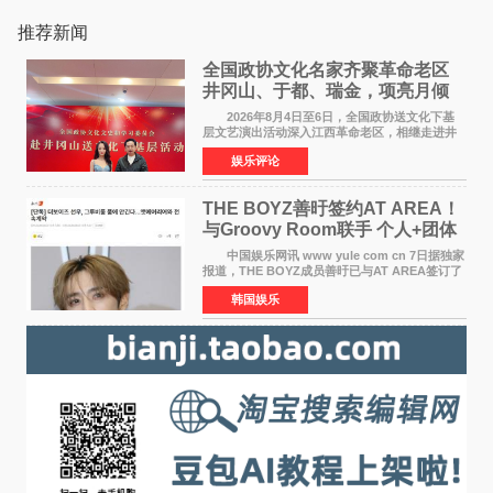
推荐新闻
全国政协文化名家齐聚革命老区
井冈山、于都、瑞金，项亮月倾
情献唱《桃花谣》致敬红色沃土
2026年8月4日至6日，全国政协送文化下基
层文艺演出活动深入江西革命老区，相继走进井
冈山、于都长征出发地、瑞金三地。由全国政协
娱乐评论
文化文史和学习委员会副主任、甘肃省政协原主
席欧阳坚率团，一
THE BOYZ善旴签约AT AREA！
与Groovy Room联手 个人+团体
活动并行
中国娱乐网讯 www yule com cn 7日据独家
报道，THE BOYZ成员善旴已与AT AREA签订了
专属合约。AT AREA是由知名制作人组合
韩国娱乐
Groovy Room创立的hip-hop厂牌，旗下拥有多
位实力派音乐人，在韩