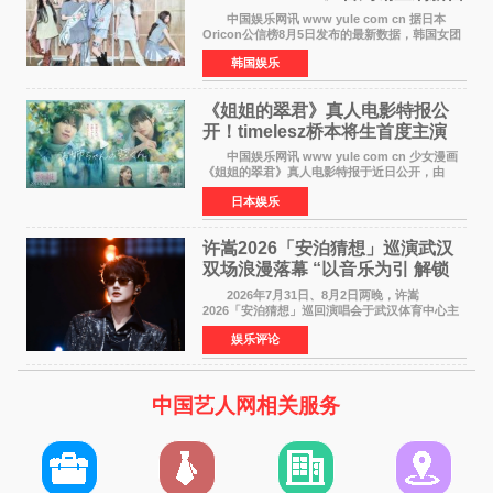
身纪录
中国娱乐网讯 www yule com cn 据日本
Oricon公信榜8月5日发布的最新数据，韩国女团
ILLIT在日本发行的第二张单曲《I Got Your
韩国娱乐
Back》首周销量达到71,009张，成功跻身最新一
期周单曲排行
《姐姐的翠君》真人电影特报公
开！timelesz桥本将生首度主演
12月4日上映
中国娱乐网讯 www yule com cn 少女漫画
《姐姐的翠君》真人电影特报于近日公开，由
timelesz成员桥本将生担任主演，这也是他首次
日本娱乐
担任电影主演，引发高度关注。 女高中生咲
苗翠（中岛瑠菜
许嵩2026「安泊猜想」巡演武汉
双场浪漫落幕 “以音乐为引 解锁
江城记忆”
2026年7月31日、8月2日两晚，许嵩
2026「安泊猜想」巡回演唱会于武汉体育中心主
体育场盛大开唱。许嵩与数万歌迷在此相聚，从
娱乐评论
浪漫惬意的舞台设计到充满诚意与惊喜的现场互
动，共同开启了一场关于
中国艺人网相关服务