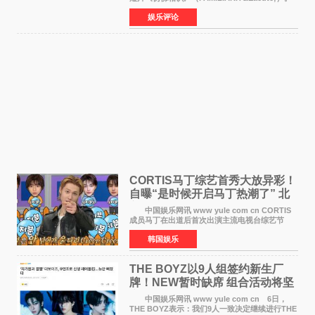
视频短片由戛纳国际电影节最佳女演员伊莎贝尔·
娱乐评论
于佩尔（Isabelle Huppert）主演，全程使用大
疆首款双主摄口
CORTIS马丁综艺首秀大放异彩！
自曝“是时候开启马丁热潮了” 北
美巡演火热进行中
中国娱乐网讯 www yule com cn CORTIS
成员马丁在出道后首次出演主流电视台综艺节
目，展现了多才多艺的魅力。 马丁出演了5日
韩国娱乐
播出的MBC《Radio Star》Fashion与Passion
之间，I&lsquo;m
THE BOYZ以9人组签约新生厂
牌！NEW暂时缺席 组合活动将坚
定不移继续
中国娱乐网讯 www yule com cn 6日，
THE BOYZ表示：我们9人一致决定继续进行THE