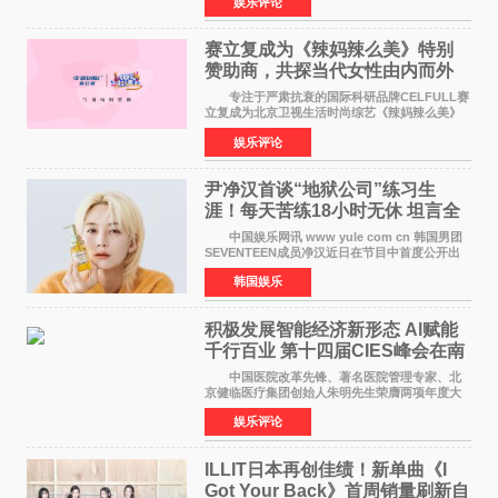
娱乐评论
格、高质感、正能量的文艺盛典，是璀璨中国年
矢志不渝的初心
赛立复成为《辣妈辣么美》特别
赞助商，共探当代女性由内而外
活力美
专注于严肃抗衰的国际科研品牌CELFULL赛
立复成为北京卫视生活时尚综艺《辣妈辣么美》
的特别赞助商,明星辣妈袁咏仪倾情参与，向广大
娱乐评论
都市女性传递健康生活新主张，寄语当代女性在
家庭与自我之间
尹净汉首谈“地狱公司”练习生
涯！每天苦练18小时无休 坦言全
靠成员撑过来
中国娱乐网讯 www yule com cn 韩国男团
SEVENTEEN成员净汉近日在节目中首度公开出
道前的残酷练习生经历，并提及经纪公司Pledis
韩国娱乐
娱乐，引发广泛关注。 在8月2日播出的日本
TBS综艺节目《周
积极发展智能经济新形态 Al赋能
千行百业 第十四届CIES峰会在南
京盛大召开
中国医院改革先锋、著名医院管理专家、北
京健临医疗集团创始人朱明先生荣膺两项年度大
奖 2026年7月31日，盛夏金陵，长江之畔，
娱乐评论
以重落地·真务实·强链接为主题的2026&lsquo;人
工智能+&rsquo
ILLIT日本再创佳绩！新单曲《I
Got Your Back》首周销量刷新自