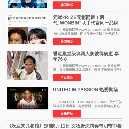
BOYZ组合活动，并且已经完成了组合团体活动
韩国娱乐
签约。目前正在新生厂牌下进行活动准备。尚未
离开THE BOYZ原所
元斌×RIIZE元彬同框！两
代“WONBIN”联手代言同一品牌
颜值天花板合体
中国娱乐网讯 www yule com cn 演员元斌
与RIIZE成员元彬共同担任同一品牌广告代言人。
6日据独家报道，继演员元斌之后，RIIZE元彬最
韩国娱乐
近也被选为某在线中介平台A公司的共同广告代言
人，两人将作
香港殿堂级填词人黎彼得病逝 享
年76岁​
中国娱乐网讯 www yule com cn 据港媒报
道，香港乐坛殿堂级填词人、资深演员黎彼得于8
月5日上午因病离世，终年76岁。好友钟志光透
港台娱乐
露，黎彼得今年3月中风后便卧床休养，身体机能
持续衰退，最
UNITED IN PASSION 热爱聚场
NBA UNITED BY JACK & JONES 郑州正弘
城全国首店启幕，与特雷西・麦克格雷迪共启热
爱 2026 年7 月21 日，
娱乐评论
NBAUNITEDBYJACK&JONES 全国首店，于郑
州正弘城正式启幕。NBA 传奇球星
《欢迎来龙餐馆》定档8月11日 文牧野沈腾蒋奇明带中餐