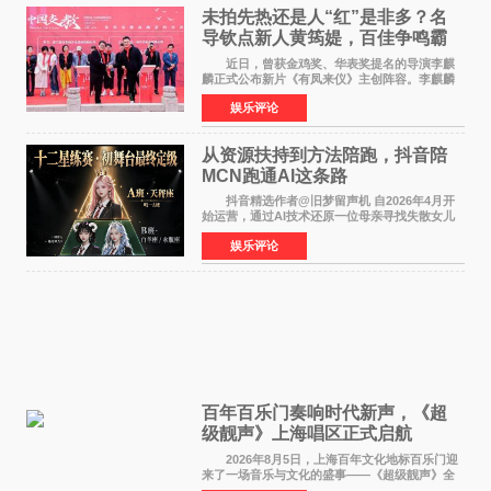
未拍先热还是人“红”是非多？名
导钦点新人黄筠媞，百佳争鸣霸
气回应
近日，曾获金鸡奖、华表奖提名的导演李麒
麟正式公布新片《有凤来仪》主创阵容。李麒麟
早年凭电影《华容道》获得金鸡奖、华表奖提
娱乐评论
名，此后长期参与国内外电影制作，其担任制片
人参与的作品亦曾
从资源扶持到方法陪跑，抖音陪
MCN跑通AI这条路
抖音精选作者@旧梦留声机 自2026年4月开
始运营，通过AI技术还原一位母亲寻找失散女儿
的故事，凭借强情感表达获得大量用户关注，发
娱乐评论
布仅21小时便获得超1亿曝光、超1000万互动。
此后，账号持续沿
百年百乐门奏响时代新声，《超
级靓声》上海唱区正式启航
2026年8月5日，上海百年文化地标百乐门迎
来了一场音乐与文化的盛事——《超级靓声》全
国励志音乐公益节目上海唱区新闻发布会暨启动