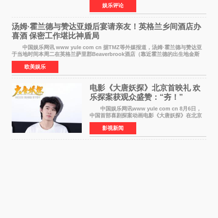
娱乐评论
仪式在此隆重举行。各界领导、嘉宾与媒体朋友
齐聚一堂，共同
汤姆·霍兰德与赞达亚婚后宴请亲友！英格兰乡间酒店办
喜酒 保密工作堪比神盾局
中国娱乐网讯 www yule com cn 据TMZ等外媒报道，汤姆·霍兰德与赞达亚
于当地时间本周二在英格兰萨里郡Beaverbrook酒店（靠近霍兰德的出生地金斯
顿）举办婚宴，邀请家人与朋友们喝喜酒，庆祝
欧美娱乐
电影《大唐妖探》北京首映礼 欢
乐探案获观众盛赞：“夯！”
中国娱乐网讯www yule com cn 8月6日，
中国首部喜剧探案动画电影《大唐妖探》在北京
举办电影首映礼。导演程腾、联合导演黄珉、总
影视新闻
制片人曹紫建、制片人李莹莹，配音导演张喆，
对白指导程寅，领