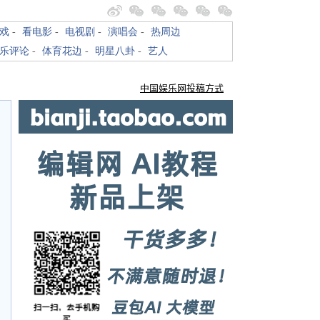
戏
-
看电影
-
电视剧
-
演唱会
-
热周边
乐评论
-
体育花边
-
明星八卦
-
艺人