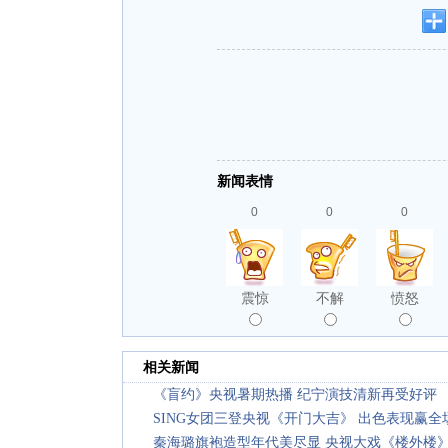
新闻表情
0
0
0
震惊
不解
愤怒
相关新闻
《盲约》央视暑期热播 纪宁演技清新再受好评
SING女团三登央视《开门大吉》 出色表现赢全
秦海璐旗袍造型年代美尽显 央视大戏《楼外楼