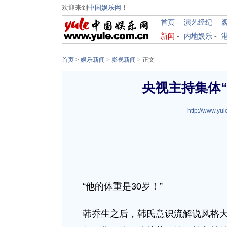
欢迎来到
中国娱乐网
！
首页
-
演艺经纪
-
新闻
-
内地娱乐
-
首页
>
娱乐新闻
>
影视新闻
> 正文
央视主持集体“
http://www.yul
“他的体重是30岁！”
韩乔生之后，韩氏意识流解说风格