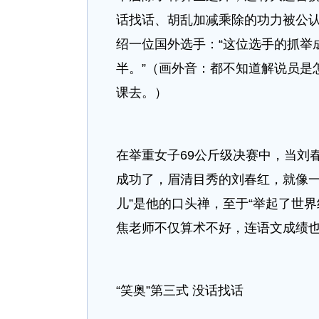
话找话、胡乱加减乘除的功力被公认
绍一位国外选手：“这位选手的抓举成
半。”（画外音：都不知道解说员是
课去。）
在举重女子69公斤级决赛中，当刘
成功了，眉清目秀的刘春红，就像一
儿”是他的口头禅，至于“举起了世
焦老师不仅算术不好，连语文成绩
“笑奥”第三式 没话找话