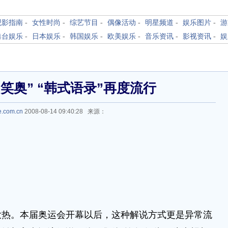
观影指南
-
女性时尚
-
综艺节目
-
偶像活动
-
明星频道
-
娱乐图片
-
游
港台娱乐
-
日本娱乐
-
韩国娱乐
-
欧美娱乐
-
音乐资讯
-
影视资讯
-
娱
笑奥” “韩式语录”再度流行
e.com.cn
2008-08-14 09:40:28 来源：
大热。本届奥运会开幕以后，这种解说方式更是异常流