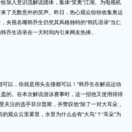
纷加入意识流解说团体，集体“笑奥”江湖。为电视机
带来了无数意外的笑声。昨日，热心观众纷纷收集奥运
，央视名嘴韩乔生仍凭其风格独特的“韩氏语录”当仁
的韩乔生语录在一天时间内引来网友热捧。
都可以，你就是用头去撞都可以！”韩乔生在解说运动
是盖的。在本次解说游泳赛事时，这一招他又使用得得
最受关注的选手菲尔普斯，并赞叹他“除了一对大耳朵，
的观众云里雾里，水里为什么会有“大鸟”？“耳朵”为