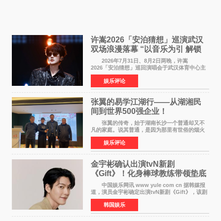
许嵩2026「安泊猜想」巡演武汉
双场浪漫落幕 “以音乐为引 解锁
江城记忆”
2026年7月31日、8月2日两晚，许嵩
2026「安泊猜想」巡回演唱会于武汉体育中心主
体育场盛大开唱。许嵩与数万歌迷在此相聚，从
娱乐评论
浪漫惬意的舞台设计到充满诚意与惊喜的现场互
动，共同开启了一场关于
张翼的易学江湖行——从湖湘民
间到世界500强企业！
张翼的传奇，始于湖南长沙一个普通却又不
凡的家庭。说其普通，是因为那里有世俗的烟火
气；说其不凡，是因为家中有一位洞悉天地玄机
娱乐评论
的长者——他的爷爷。作为当地的风水师，爷爷
是张翼走进易学
金宇彬确认出演tvN新剧
《Gift》！化身棒球教练带领垫底
球队逆袭
中国娱乐网讯 www yule com cn 据韩媒报
道，演员金宇彬确定出演tvN新剧《Gift》，该剧
预计将于下半年播出，引发观众高度期待。
韩国娱乐
本剧改编自同名网络漫画，讲述一位经历意外事
故后获得特殊