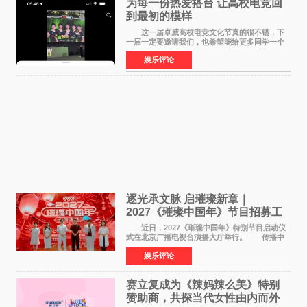
为每一份热爱搭台 让高校电竞回
到最初的模样
这一届卓威高校电竞文化节真的很不错，下
一届一定要邀请我们，也希望能给更多同学一个
来到现场的机会。 2026卓威高校电竞文化节
娱乐评论
已经落下帷幕，在活动结束后，仍有不少高校电
竞社负责人和现
逐光承文脉 启璀璨新章｜
2027《璀璨中国年》节目招募工
作圆满启动
近日，2027《璀璨中国年》特别节目启动仪
式在北京广播电视台演播大厅举行。 传播中
华优秀传统文化，弘扬纯正国风艺术，打造高规
娱乐评论
格、高质感、正能量的文艺盛典，是璀璨中国年
矢志不渝的初心
赛立复成为《辣妈辣么美》特别
赞助商，共探当代女性由内而外