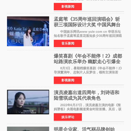
——四川省德阳市中江县黄继光出生地正式开
影视新闻
机。本片出品人、总制片人项亮月主持开机仪
式，&zwnj;特级英雄
孟庭苇《35周年巡回演唱会》斩
获三项国际设计大奖 中国风舞台
美学获全球认可
中国娱乐网讯www yule com cn 华语乐坛
知名歌手孟庭苇孟里花落知多少35周年巡回演唱
会再传喜讯。该演唱会先后荣获美国MUSE
音乐新闻
Creative Awards白金奖（Platinum Winner）、
英国London Design
爆笑喜剧《年会不能停！2》成都
站路演欢乐举办 幽默走心引爆全
场共鸣
8月3日，暑期档爆笑喜剧《年会不能停！2》
导演董润年、总制片人应萝佳，领衔主演张若
昀、白客，惊喜出演庄达菲，特别主演孙艺洲，
影视新闻
特别出演田雨，友情出演欧阳奋强出席成都路
演，与观众近距离互
演员凌嘉出道四周年，刘诗语和
陆雪琪成为其代表角色
2022年6月27日，演员凌嘉主演的电影《辣
妈犟爸》央视电影频道黄金时段首播。其后，该
电影在央视电影频道多次复播（2022年8月10
娱乐评论
日，2022年9月30日，2023年7月17日，2025年7
月14日）。除了多次复
明星企业家、活气丽品牌创始