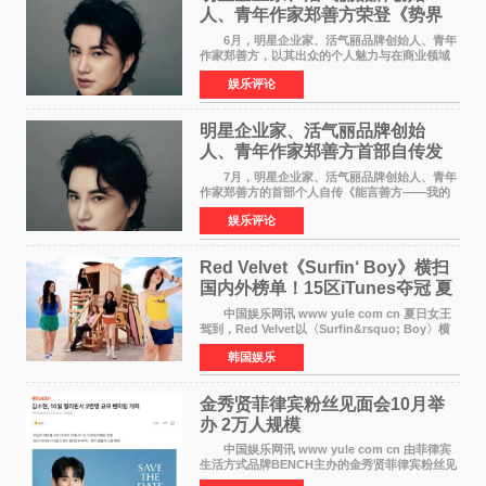
人、青年作家郑善方荣登《势界
POWERCIRCLES》6月刊
6月，明星企业家、活气丽品牌创始人、青年
作家郑善方，以其出众的个人魅力与在商业领域
的卓越建树，成功登上《势界
娱乐评论
POWERCIRCLES》，展现了他在时尚与商业领
域的双重影响力。 明星企业家、青
明星企业家、活气丽品牌创始
人、青年作家郑善方首部自传发
布， 书写跨界创业者的成长答卷
7月，明星企业家、活气丽品牌创始人、青年
作家郑善方的首部个人自传《能言善方——我的
跨界人生》正式发行。这本书以他的人生轨迹为
娱乐评论
脉络，首次完整公开了从逐梦少年到横跨美业、
公益等多领域的
Red Velvet《Surfin‘ Boy》横扫
国内外榜单！15区iTunes夺冠 夏
日女王强势回归
中国娱乐网讯 www yule com cn 夏日女王
驾到，Red Velvet以〈Surfin&rsquo; Boy〉横
扫国内外榜单，获得音乐粉丝的热烈反响。
韩国娱乐
Red Velvet于3日发行了夏日迷你专辑《Velvet
Summer》，
金秀贤菲律宾粉丝见面会10月举
办 2万人规模
中国娱乐网讯 www yule com cn 由菲律宾
生活方式品牌BENCH主办的金秀贤菲律宾粉丝见
面会，将于10月2日在马尼拉SM Mall of