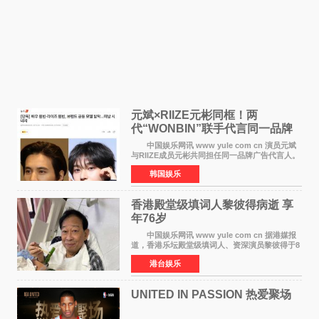
元斌×RIIZE元彬同框！两
代“WONBIN”联手代言同一品牌
颜值天花板合体
中国娱乐网讯 www yule com cn 演员元斌
与RIIZE成员元彬共同担任同一品牌广告代言人。
6日据独家报道，继演员元斌之后，RIIZE元彬最
韩国娱乐
近也被选为某在线中介平台A公司的共同广告代言
人，两人将作
香港殿堂级填词人黎彼得病逝 享
年76岁​
中国娱乐网讯 www yule com cn 据港媒报
道，香港乐坛殿堂级填词人、资深演员黎彼得于8
月5日上午因病离世，终年76岁。好友钟志光透
港台娱乐
露，黎彼得今年3月中风后便卧床休养，身体机能
持续衰退，最
UNITED IN PASSION 热爱聚场