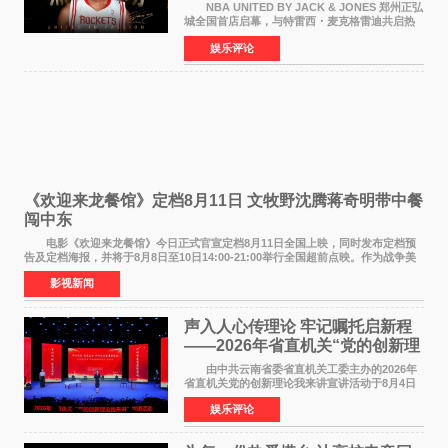
NBA UNITED BY JACK & JONES 郑州正弘
城全国首店启幕，与特雷西・麦克格雷迪共启热
爱 2026 年7 月21 日，
娱乐评论
NBAUNITEDBYJACK&JONES 全国首店，于郑
州正弘城正式启幕。NBA 传奇球星
《欢迎来龙餐馆》定档8月11日 文牧野沈腾蒋奇明带中餐
闯中东
电影《欢迎来龙餐馆》今日正式官宣定档8月11日全国上映，同时发布定档预
告及定档海报，并将于8月8日至10日14:00-21:00举行全国超前点映。作为战争美
食大片，影片讲述的是中国厨师徐福（沈腾
影视新闻
声入人心传理论 牢记嘱托启新程
——2026年省直机关“党的创新理
论我来讲”宣讲活动圆满落幕
由中共云南省委省直机关工委主办的2026年
省直机关党的创新理论我来讲宣讲活动于8月4日
至5日在昆明举办。活动以 "牢记嘱托 感恩奋进
娱乐评论
开创云南发展新局面 "为主题，坚持以新时代中国
特色社会主义