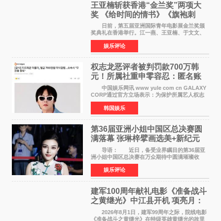
王亚楠斩获香港“金兰奖”两项大
奖 《给时间的情书》《旗袍刺
客》双双获肯定
日前，第五届亚洲国际青年电影展金兰奖颁
奖典礼在香港举行。江一燕、王亚楠、于文文、
李东学等知名演员出席活动。著名演员、导演王
娱乐评论
亚楠凭借音乐故事片《给时间的情书》和院线电
影《旗袍刺客》
权志龙恶评者被判罚款700万韩
元！所属社重申零容忍：匿名账
号也难逃刑责
中国娱乐网讯 www yule com cn GALAXY
CORP通过官方立场表示：为保护所属艺人权志
龙的名誉和权益，将持续对网络上发生的名誉损
韩国娱乐
害、散布虚假事实、侮辱、恶意诽谤等行为采取
法律应对措施。
第36届亚洲小姐中国区总决赛圆
满落幕 张琳梓擘画选美+新纪元
导语： 近日，备受业界瞩目的第36届亚
洲小姐中国区总决赛在万众期待中圆满璀璨收
官。整场盛典汇聚万千芳华，不仅完成了新一届
娱乐评论
美丽代言人的加冕选拔，更在行业发展层面带来
颠覆性突破。活动
建军100周年献礼电影《准备战斗
之黄继光》中江县开机 项亮月：
以光影为笔，书写英雄赞歌
2026年8月1日，建军99周年之际，院线电影
《准备战斗之黄继光》在特级英雄黄继光的故里