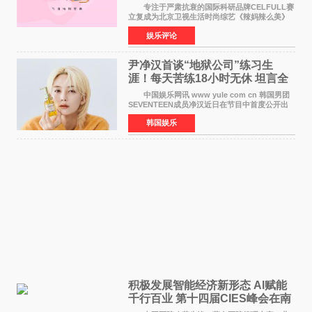
活力美
专注于严肃抗衰的国际科研品牌CELFULL赛
立复成为北京卫视生活时尚综艺《辣妈辣么美》
的特别赞助商,明星辣妈袁咏仪倾情参与，向广大
娱乐评论
都市女性传递健康生活新主张，寄语当代女性在
家庭与自我之间
尹净汉首谈“地狱公司”练习生
涯！每天苦练18小时无休 坦言全
靠成员撑过来
中国娱乐网讯 www yule com cn 韩国男团
SEVENTEEN成员净汉近日在节目中首度公开出
道前的残酷练习生经历，并提及经纪公司Pledis
韩国娱乐
娱乐，引发广泛关注。 在8月2日播出的日本
TBS综艺节目《周
积极发展智能经济新形态 Al赋能
千行百业 第十四届CIES峰会在南
京盛大召开