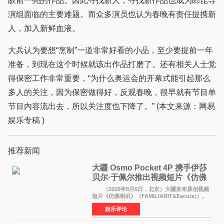
眼前一亮的作品。因此寻找新人，寻找新作品也成为郎昆导
演组面临的主要难题。而众多演员也认为春晚有责任提携新
人，加入新鲜血液。
大兵认为要想“烹制”一道非常好看的小品，至少要提前一年
准备，到现在这个时候就该出作品打磨了。还有相关人士觉
得保密工作非常重要，“为什么奥运会的开幕式能引起那么
多人的关注，因为保密做得好，反观春晚，很早就有节目单
节目内容流出去，所以关注度也下降了。” (本文来源：网易
娱乐专稿 )
推荐新闻
大疆 Osmo Pocket 4P 携手伊莎
贝尔·于佩尔推出视频短片《仿佛
相识》
（2026年8月6日，北京）大疆发布原创视频
短片《仿佛相识》（FAMILIARIT&Eacute;）。
视频短片由戛纳国际电影节最佳女演员伊莎贝尔·
娱乐评论
于佩尔（Isabelle Huppert）主演，全程使用大
疆首款双主摄口