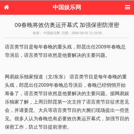
中国娱乐网
首页
新闻
女性
内地娱乐
09春晚将效仿奥运开幕式 加强保密防泄密
港台娱乐
日本娱乐
韩国娱乐
欧美娱乐
来源： 中国娱乐网 日期：2008-09-02 11:16:58
体育花边
音乐新闻
影视新闻
内地明星八卦
港台明星八卦
日本韩国明星
欧美明星八卦
娱乐评论
语言类节目是每年春晚的重头戏，郎昆出任2009年春晚总
八卦
导演后，语言类节目依然是他要解决的主要问题。
网易娱乐独家报道（文/东东） 语言类节目是每年春晚的重
头戏，郎昆出任2009年春晚总导演后，春晚已经悄悄开始
筹备了，语言类节目依然是他要解决的主要问题。据网易娱
乐独家了解，上周日郎昆第一次主持了语言类节目征求意见
会，并请姜昆、大兵等语言类节目的大腕们现场提出一些意
见。很多人认为春晚也有必要效仿奥运开幕式，加强节目的
保密工作，防止节目提前泄密。