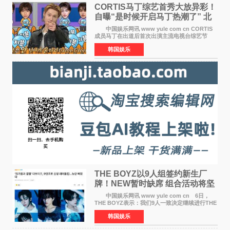
CORTIS马丁综艺首秀大放异彩！
自曝“是时候开启马丁热潮了” 北
美巡演火热进行中
中国娱乐网讯 www yule com cn CORTIS
成员马丁在出道后首次出演主流电视台综艺节
目，展现了多才多艺的魅力。 马丁出演了5日
韩国娱乐
播出的MBC《Radio Star》Fashion与Passion
之间，I&lsquo;m
THE BOYZ以9人组签约新生厂
牌！NEW暂时缺席 组合活动将坚
定不移继续
中国娱乐网讯 www yule com cn 6日，
THE BOYZ表示：我们9人一致决定继续进行THE
BOYZ组合活动，并且已经完成了组合团体活动
韩国娱乐
签约。目前正在新生厂牌下进行活动准备。尚未
离开THE BOYZ原所