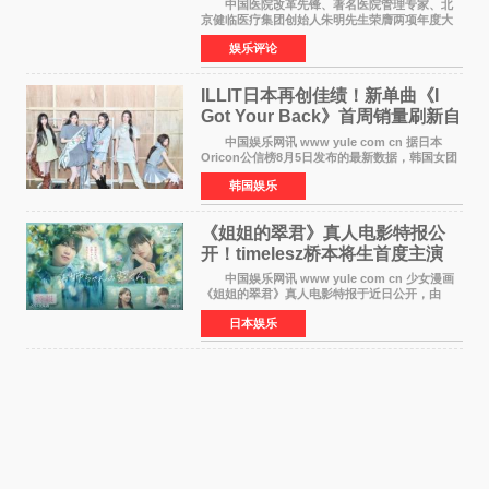
中国医院改革先锋、著名医院管理专家、北
京健临医疗集团创始人朱明先生荣膺两项年度大
奖 2026年7月31日，盛夏金陵，长江之畔，
娱乐评论
以重落地·真务实·强链接为主题的2026&lsquo;人
工智能+&rsquo
ILLIT日本再创佳绩！新单曲《I
Got Your Back》首周销量刷新自
身纪录
中国娱乐网讯 www yule com cn 据日本
Oricon公信榜8月5日发布的最新数据，韩国女团
ILLIT在日本发行的第二张单曲《I Got Your
韩国娱乐
Back》首周销量达到71,009张，成功跻身最新一
期周单曲排行
《姐姐的翠君》真人电影特报公
开！timelesz桥本将生首度主演
12月4日上映
中国娱乐网讯 www yule com cn 少女漫画
《姐姐的翠君》真人电影特报于近日公开，由
timelesz成员桥本将生担任主演，这也是他首次
日本娱乐
担任电影主演，引发高度关注。 女高中生咲
苗翠（中岛瑠菜