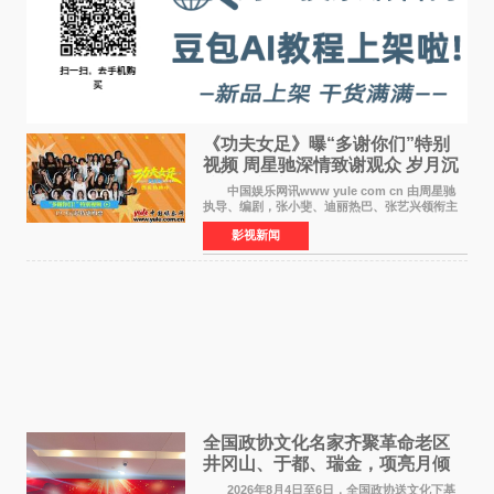
《功夫女足》曝“多谢你们”特别
视频 周星驰深情致谢观众 岁月沉
淀不灭初心
中国娱乐网讯www yule com cn 由周星驰
执导、编剧，张小斐、迪丽热巴、张艺兴领衔主
演，刘嘉玲、佐藤健特别出演，艾米、雪野、蔡
影视新闻
思贝、胡予安、倪好特别介绍的喜剧电影《功夫
女足》释出多谢你
全国政协文化名家齐聚革命老区
井冈山、于都、瑞金，项亮月倾
情献唱《桃花谣》致敬红色沃土
2026年8月4日至6日，全国政协送文化下基