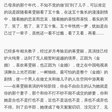
己母亲的那个年代，不知不觉的做‘回’到了儿子，可以肯定
的说是跟随着蒋雯丽看了五十集，在这五十集长的漫漫剧情
中，随着她的悲哀而悲哀，随着她的喜悦而喜悦，着实的哭
了、笑了、怒了、哀了五十集。五十年恍然一梦，犹如是自
己过了一辈子，居然还一看不过瘾，看了又看，再看……
已经多年相夫教子，经过岁月考验后的蒋雯丽，其演技己经
炉火纯青，达到了无人能暂时超越的境界。正因为《金
婚》，喜欢蒋雯丽，也正因为《金婚》，使之在中国电视表
演舞台上光芒四射，一树独枝。最可怕的是整个《金婚》的
剧情，使一个男人在做丈夫和做儿子的人生空间中游离着
——在蒋雯丽表演的年轻阶段，你会不由自主的认为她就是
你的那个妻子，那个和你不打不吵不闹不成交的娇妻，你和
她是合也不是打也不是，近也不是远也不是，亲也不成弃也
不得。到了后半部，她便成了每天絮絮叨叨、没完没了、见