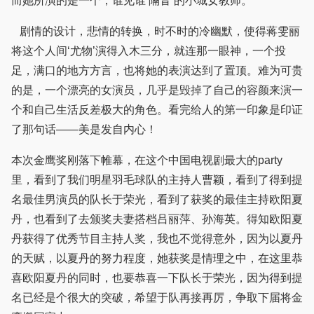
而她所演的是一个，谁见谁‘隔音’的小城女教师。
剧情的设计，悲情的转换，时不时的冷幽默，使得蒋雯丽
将这个人间‘尤物’演得入木三分，就连那一眼神，一个投
足，满口的地方方言，也将她的表演达到了置顶。难为可贵
的是，一个漂亮的女演员，几乎是毁掉了自己的容颜来演一
个和自己生活反差极大的角色。看完给人的第一印象是印证
了那句话——美是发自内心！
本次金鹰奖刚落下帷幕，在这个中国电视剧最大的party
里，看到了我们明星羽毛球队的主持人曹颖，看到了得到提
名最佳男演员的队长于荣光，看到了获奖的最佳主持欧阳夏
丹，也看到了去颁奖夫妻搭档吕丽萍、孙海英。得知欧阳夏
丹获得了优秀节目主持人奖，我也不觉得意外，因为以夏丹
的天赋，以夏丹的努力程度，她获奖是情理之中，在这里恭
喜欧阳夏丹的同时，也要恭喜一下队长于荣光，因为得到提
名已经是个很大的突破，希望于队再接再厉，争取下届将金