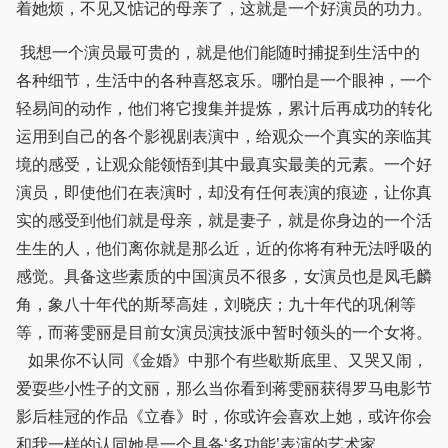
着她烦，不见又惦记的母亲了，这就是一个好演员的功力。
我想一个演员最可贵的，就是他们能随时捕捉到生活中的
各种细节，生活中的各种喜怒哀乐。哪怕是一个眼神，一个
轻易间的动作，他们将它搜集并提炼，累计后再成功的转化
运用到自己的各个影视剧表演中，给观众一个真实的亲临其
境的感受，让观众能领悟到其中最真实最美的元素。一个好
演员，即使他们在表演时，却没有任何表演的痕迹，让你真
实的感受到他们就是母亲，就是妻子，就是你身边的一个活
生生的人，他们离你就是那么近，近的你将有种无法呼吸的
感觉。具备这些素质的中国演员不很多，女演员也是凤毛麟
角，象八十年代的斯琴高娃，刘晓庆；九十年代的巩俐等
等，而蒋雯丽是目前女演员演技派中暂时领头的一个女将。
如果你不认同《金婚》中那个有些歇斯底里、又哭又闹，
爱耍些小性子的文丽，那么当你看到蒋雯丽获得罗马电影节
影后桂冠的作品《立春》时，你或许会喜欢上她，或许你会
和我一样的认同她是一个具备‘多功能’表演的艺术家。