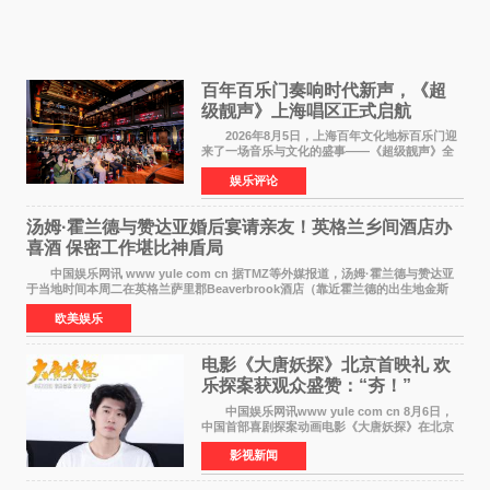
百年百乐门奏响时代新声，《超
级靓声》上海唱区正式启航
2026年8月5日，上海百年文化地标百乐门迎
来了一场音乐与文化的盛事——《超级靓声》全
国励志音乐公益节目上海唱区新闻发布会暨启动
娱乐评论
仪式在此隆重举行。各界领导、嘉宾与媒体朋友
齐聚一堂，共同
汤姆·霍兰德与赞达亚婚后宴请亲友！英格兰乡间酒店办
喜酒 保密工作堪比神盾局
中国娱乐网讯 www yule com cn 据TMZ等外媒报道，汤姆·霍兰德与赞达亚
于当地时间本周二在英格兰萨里郡Beaverbrook酒店（靠近霍兰德的出生地金斯
顿）举办婚宴，邀请家人与朋友们喝喜酒，庆祝
欧美娱乐
电影《大唐妖探》北京首映礼 欢
乐探案获观众盛赞：“夯！”
中国娱乐网讯www yule com cn 8月6日，
中国首部喜剧探案动画电影《大唐妖探》在北京
举办电影首映礼。导演程腾、联合导演黄珉、总
影视新闻
制片人曹紫建、制片人李莹莹，配音导演张喆，
对白指导程寅，领