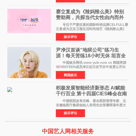
矢志不渝的初心
赛立复成为《辣妈辣么美》特别
赞助商，共探当代女性由内而外
活力美
专注于严肃抗衰的国际科研品牌CELFULL赛
立复成为北京卫视生活时尚综艺《辣妈辣么美》
的特别赞助商,明星辣妈袁咏仪倾情参与，向广大
娱乐评论
都市女性传递健康生活新主张，寄语当代女性在
家庭与自我之间
尹净汉首谈“地狱公司”练习生
涯！每天苦练18小时无休 坦言全
靠成员撑过来
中国娱乐网讯 www yule com cn 韩国男团
SEVENTEEN成员净汉近日在节目中首度公开出
道前的残酷练习生经历，并提及经纪公司Pledis
韩国娱乐
娱乐，引发广泛关注。 在8月2日播出的日本
TBS综艺节目《周
积极发展智能经济新形态 Al赋能
千行百业 第十四届CIES峰会在南
京盛大召开
中国医院改革先锋、著名医院管理专家、北
京健临医疗集团创始人朱明先生荣膺两项年度大
奖 2026年7月31日，盛夏金陵，长江之畔，
娱乐评论
以重落地·真务实·强链接为主题的2026&lsquo;人
工智能+&rsquo
中国艺人网相关服务