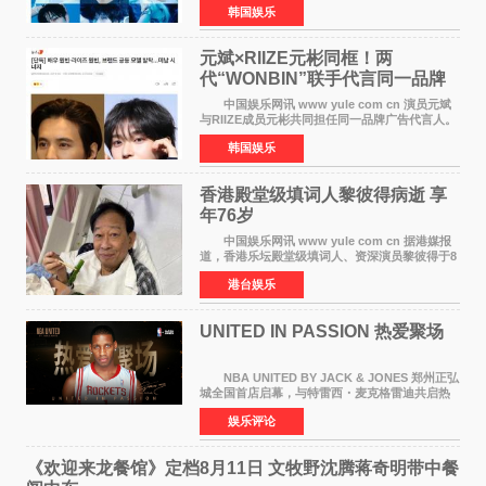
韩国娱乐
签约。目前正在新生厂牌下进行活动准备。尚未
离开THE BOYZ原所
元斌×RIIZE元彬同框！两
代“WONBIN”联手代言同一品牌
颜值天花板合体
中国娱乐网讯 www yule com cn 演员元斌
与RIIZE成员元彬共同担任同一品牌广告代言人。
6日据独家报道，继演员元斌之后，RIIZE元彬最
韩国娱乐
近也被选为某在线中介平台A公司的共同广告代言
人，两人将作
香港殿堂级填词人黎彼得病逝 享
年76岁​
中国娱乐网讯 www yule com cn 据港媒报
道，香港乐坛殿堂级填词人、资深演员黎彼得于8
月5日上午因病离世，终年76岁。好友钟志光透
港台娱乐
露，黎彼得今年3月中风后便卧床休养，身体机能
持续衰退，最
UNITED IN PASSION 热爱聚场
NBA UNITED BY JACK & JONES 郑州正弘
城全国首店启幕，与特雷西・麦克格雷迪共启热
爱 2026 年7 月21 日，
娱乐评论
NBAUNITEDBYJACK&JONES 全国首店，于郑
州正弘城正式启幕。NBA 传奇球星
《欢迎来龙餐馆》定档8月11日 文牧野沈腾蒋奇明带中餐