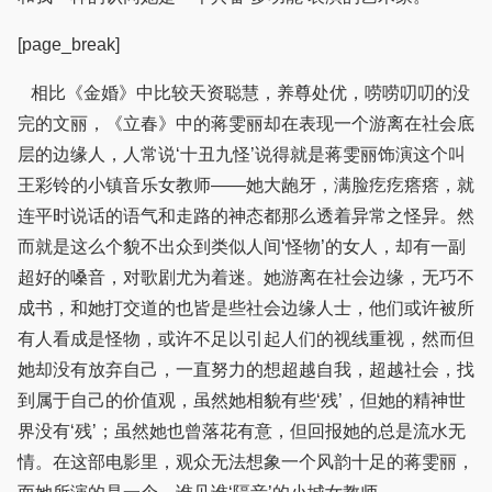
[page_break]
相比《金婚》中比较天资聪慧，养尊处优，唠唠叨叨的没
完的文丽，《立春》中的蒋雯丽却在表现一个游离在社会底
层的边缘人，人常说‘十丑九怪’说得就是蒋雯丽饰演这个叫
王彩铃的小镇音乐女教师——她大龅牙，满脸疙疙瘩瘩，就
连平时说话的语气和走路的神态都那么透着异常之怪异。然
而就是这么个貌不出众到类似人间‘怪物’的女人，却有一副
超好的嗓音，对歌剧尤为着迷。她游离在社会边缘，无巧不
成书，和她打交道的也皆是些社会边缘人士，他们或许被所
有人看成是怪物，或许不足以引起人们的视线重视，然而但
她却没有放弃自己，一直努力的想超越自我，超越社会，找
到属于自己的价值观，虽然她相貌有些‘残’，但她的精神世
界没有‘残’；虽然她也曾落花有意，但回报她的总是流水无
情。在这部电影里，观众无法想象一个风韵十足的蒋雯丽，