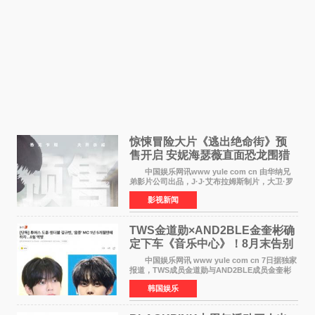
惊悚冒险大片《逃出绝命街》预
售开启 安妮海瑟薇直面恐龙围猎
中国娱乐网讯www yule com cn 由华纳兄
弟影片公司出品，J·J·艾布拉姆斯制片，大卫·罗
伯特·米切尔执导，好莱坞巨星安妮·海瑟薇和伊万
影视新闻
·麦克格雷格领衔主演的2026暑期惊悚冒险大片
《逃出绝
TWS金道勋×AND2BLE金奎彬确
定下车《音乐中心》！8月末告别
MC席位
中国娱乐网讯 www yule com cn 7日据独家
报道，TWS成员金道勋与AND2BLE成员金奎彬
将于8月离开《音乐中心》MC的位置。 金道
韩国娱乐
勋与金奎彬于去年3月与H2H A-NA一起被选为
《音乐中心》MC，约1