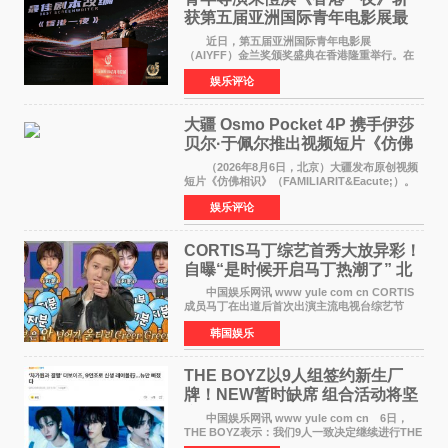
获第五届亚洲国际青年电影展最
佳剧本改编奖
近日，第五届亚洲国际青年电影展
（AIYFF）金兰奖颁奖盛典在香港隆重举行。在
这场汇聚数百位海内外电影人、文化界人士及媒
娱乐评论
体代表的亚洲青年影视盛会上，香港本土电影
《香港一夜》（Dawn in Ho
大疆 Osmo Pocket 4P 携手伊莎
贝尔·于佩尔推出视频短片《仿佛
相识》
（2026年8月6日，北京）大疆发布原创视频
短片《仿佛相识》（FAMILIARIT&Eacute;）。
视频短片由戛纳国际电影节最佳女演员伊莎贝尔·
娱乐评论
于佩尔（Isabelle Huppert）主演，全程使用大
疆首款双主摄口
CORTIS马丁综艺首秀大放异彩！
自曝“是时候开启马丁热潮了” 北
美巡演火热进行中
中国娱乐网讯 www yule com cn CORTIS
成员马丁在出道后首次出演主流电视台综艺节
目，展现了多才多艺的魅力。 马丁出演了5日
韩国娱乐
播出的MBC《Radio Star》Fashion与Passion
之间，I&lsquo;m
THE BOYZ以9人组签约新生厂
牌！NEW暂时缺席 组合活动将坚
定不移继续
中国娱乐网讯 www yule com cn 6日，
THE BOYZ表示：我们9人一致决定继续进行THE
BOYZ组合活动，并且已经完成了组合团体活动