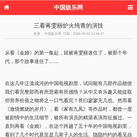
中国娱乐网
首页
新闻
女性
内地娱乐
三看蒋雯丽炉火纯青的演技
港台娱乐
日本娱乐
韩国娱乐
欧美娱乐
来源： 中国娱乐网 日期：2008-09-02 14:49:47
体育花边
音乐新闻
影视新闻
内地明星八卦
港台明星八卦
日本韩国明星
欧美明星八卦
娱乐评论
八卦
从看《金婚》的第一集起，就被蒋雯丽迷住了，被那个年
代，那个故事迷住了……
在这几年泛滥成河的中国电视剧里，试问能有几部作品能使
我们看完整部而有所思索有所感悟？从中又有乐趣又能提取
些营养价值之物将之一口气看完？答曰寥寥无几也。然而看
《激情燃烧的岁月》，看《家有九凤》等作品时，都曾一度
被剧情中的生活细节，被所有演员的精湛表演而征服过。一
直到再看《金婚》，在这个跨越了五十年的中国电视剧里，
看到了几个时代甚至是几辈子人的生活。隐隐约约的看见自