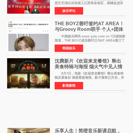
层文艺演出活动深入江西革命老区，相继走进井
冈山、于都长征出发地、瑞金三地。由全国政协
娱乐评论
文化文史和学习委员会副主任、甘肃省政协原主
席欧阳坚率团，一
THE BOYZ善旴签约AT AREA！
与Groovy Room联手 个人+团体
活动并行
中国娱乐网讯 www yule com cn 7日据独家
报道，THE BOYZ成员善旴已与AT AREA签订了
专属合约。AT AREA是由知名制作人组合
韩国娱乐
Groovy Room创立的hip-hop厂牌，旗下拥有多
位实力派音乐人，在韩
沈腾新片《欢迎来龙餐馆》释出
美食特辑与海报 烟火气中见人情
温暖
8月7日，电影《欢迎来龙餐馆》释出美食特
辑及菜备好 请就胃版海报。影片预售已开启，并
将于8月8日至10日14:00-21:00举行全国超前点
影视新闻
映。电影《欢迎来龙餐馆》作为战争美食喜剧大
片，讲述了中国
乐享人生｜简橙音乐新课启航，