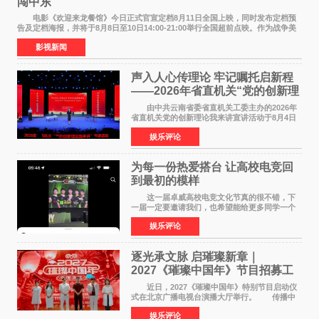
闯中东
电影《欢迎来龙餐馆》今日正式官宣定档8月11日全国上映，同时发布定档预
告及定档海报，并将于8月8日至10日14:00-21:00举行全国超前点映。作为战争美
食大片，影片讲述的是中国厨师徐福（沈腾
影视新闻
声入人心传理论 牢记嘱托启新程
——2026年省直机关“党的创新理
论我来讲”宣讲活动圆满落幕
由中共云南省委省直机关工委主办的2026年
省直机关党的创新理论我来讲宣讲活动于8月4日
至5日在昆明举办。活动以 "牢记嘱托 感恩奋进
娱乐评论
开创云南发展新局面 "为主题，坚持以新时代中国
特色社会主义
为每一份热爱搭台 让高校电竞回
到最初的模样
这一届卓威高校电竞文化节真的很不错，下
一届一定要邀请我们，也希望能给更多同学一个
来到现场的机会。 2026卓威高校电竞文化节
娱乐评论
已经落下帷幕，在活动结束后，仍有不少高校电
竞社负责人和现
逐光承文脉 启璀璨新章｜
2027《璀璨中国年》节目招募工
作圆满启动
近日，2027《璀璨中国年》特别节目启动仪
式在北京广播电视台演播大厅举行。 传播中
华优秀传统文化，弘扬纯正国风艺术，打造高规
娱乐评论
格、高质感、正能量的文艺盛典，是璀璨中国年