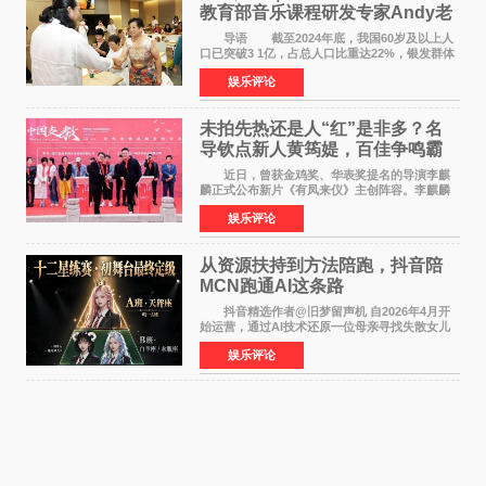
教育部音乐课程研发专家Andy老
师重磅入驻领航银龄琴声
导语 截至2024年底，我国60岁及以上人
口已突破3 1亿，占总人口比重达22%，银发群体
的精神文化需求日益凸显。2024年1月，国务院办
娱乐评论
公厅印发《关于发展银发经济增进老年人福祉的
意见》——这是
未拍先热还是人“红”是非多？名
导钦点新人黄筠媞，百佳争鸣霸
气回应
近日，曾获金鸡奖、华表奖提名的导演李麒
麟正式公布新片《有凤来仪》主创阵容。李麒麟
早年凭电影《华容道》获得金鸡奖、华表奖提
娱乐评论
名，此后长期参与国内外电影制作，其担任制片
人参与的作品亦曾
从资源扶持到方法陪跑，抖音陪
MCN跑通AI这条路
抖音精选作者@旧梦留声机 自2026年4月开
始运营，通过AI技术还原一位母亲寻找失散女儿
的故事，凭借强情感表达获得大量用户关注，发
娱乐评论
布仅21小时便获得超1亿曝光、超1000万互动。
此后，账号持续沿