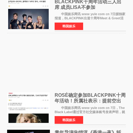
BLACKPINK十周年活动三人出
席 成员LISA不参加
中国娱乐网讯 www yule com cn 7日据独家
报道，BLACKPINK出道十周年Meet & Greet活
动将由智秀、ROS&Eacute;、JENNIE出席，
韩国娱乐
LISA将缺席。 此前BLACKPINK所属社YG并
未为组合出道十周年做
ROSÉ确定参加BLACKPINK十周
年活动！所属社表示：提前空出
了时间
中国娱乐网讯 www yule com cn 7日，The
Black Label通过官方社交媒体账号发表声明，就
近期网络上关于ROS&Eacute;个人行程及是否参
韩国娱乐
加BLACKPINK出道纪念活动的种种猜测作出正
式回应。 Th
青年导演朱愷淇《香港一夜》斩