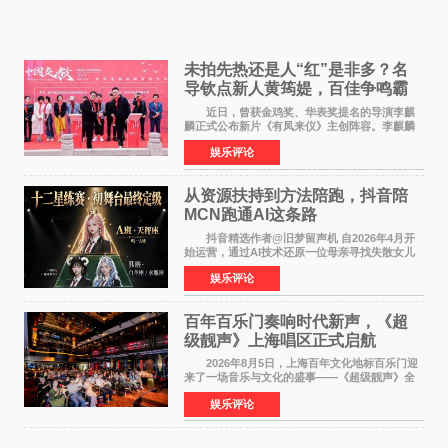
未拍先热还是人“红”是非多？名
导钦点新人黄筠媞，百佳争鸣霸
气回应
近日，曾获金鸡奖、华表奖提名的导演李麒
麟正式公布新片《有凤来仪》主创阵容。李麒麟
早年凭电影《华容道》获得金鸡奖、华表奖提
娱乐评论
名，此后长期参与国内外电影制作，其担任制片
人参与的作品亦曾
从资源扶持到方法陪跑，抖音陪
MCN跑通AI这条路
抖音精选作者@旧梦留声机 自2026年4月开
始运营，通过AI技术还原一位母亲寻找失散女儿
的故事，凭借强情感表达获得大量用户关注，发
娱乐评论
布仅21小时便获得超1亿曝光、超1000万互动。
此后，账号持续沿
百年百乐门奏响时代新声，《超
级靓声》上海唱区正式启航
2026年8月5日，上海百年文化地标百乐门迎
来了一场音乐与文化的盛事——《超级靓声》全
国励志音乐公益节目上海唱区新闻发布会暨启动
娱乐评论
仪式在此隆重举行。各界领导、嘉宾与媒体朋友
齐聚一堂，共同