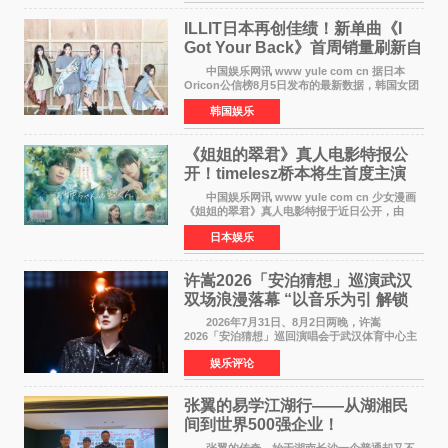
工智能+&rsquo
ILLIT日本再创佳绩！新单曲《I
Got Your Back》首周销量刷新自
身纪录
中国娱乐网讯 www yule com cn 据日本
Oricon公信榜8月5日发布的最新数据，韩国女团
ILLIT在日本发行的第二张单曲《I Got Your
韩国娱乐
Back》首周销量达到71,009张，成功跻身最新一
期周单曲排行
《姐姐的翠君》真人电影特报公
开！timelesz桥本将生首度主演
12月4日上映
中国娱乐网讯 www yule com cn 少女漫画
《姐姐的翠君》真人电影特报于近日公开，由
timelesz成员桥本将生担任主演，这也是他首次
日本娱乐
担任电影主演，引发高度关注。 女高中生咲
苗翠（中岛瑠菜
许嵩2026「安泊猜想」巡演武汉
双场浪漫落幕 “以音乐为引 解锁
江城记忆”
2026年7月31日、8月2日两晚，许嵩
2026「安泊猜想」巡回演唱会于武汉体育中心主
体育场盛大开唱。许嵩与数万歌迷在此相聚，从
娱乐评论
浪漫惬意的舞台设计到充满诚意与惊喜的现场互
动，共同开启了一场关于
张翼的易学江湖行——从湖湘民
间到世界500强企业！