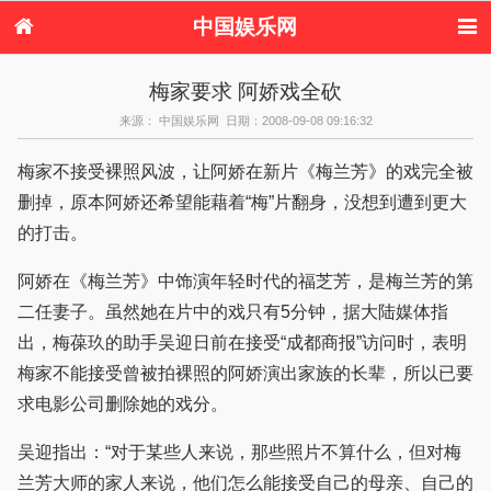
中国娱乐网
首页
新闻
女性
内地娱乐
梅家要求 阿娇戏全砍
港台娱乐
日本娱乐
韩国娱乐
欧美娱乐
来源： 中国娱乐网 日期：2008-09-08 09:16:32
体育花边
音乐新闻
影视新闻
内地明星八卦
港台明星八卦
日本韩国明星
欧美明星八卦
娱乐评论
梅家不接受裸照风波，让阿娇在新片《梅兰芳》的戏完全被
八卦
删掉，原本阿娇还希望能藉着“梅”片翻身，没想到遭到更大
的打击。
阿娇在《梅兰芳》中饰演年轻时代的福芝芳，是梅兰芳的第
二任妻子。虽然她在片中的戏只有5分钟，据大陆媒体指
出，梅葆玖的助手吴迎日前在接受“成都商报”访问时，表明
梅家不能接受曾被拍裸照的阿娇演出家族的长辈，所以已要
求电影公司删除她的戏分。
吴迎指出：“对于某些人来说，那些照片不算什么，但对梅
兰芳大师的家人来说，他们怎么能接受自己的母亲、自己的