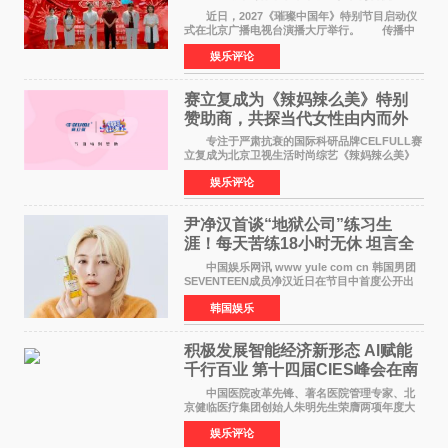
作圆满启动
近日，2027《璀璨中国年》特别节目启动仪
式在北京广播电视台演播大厅举行。 传播中
华优秀传统文化，弘扬纯正国风艺术，打造高规
娱乐评论
格、高质感、正能量的文艺盛典，是璀璨中国年
矢志不渝的初心
赛立复成为《辣妈辣么美》特别
赞助商，共探当代女性由内而外
活力美
专注于严肃抗衰的国际科研品牌CELFULL赛
立复成为北京卫视生活时尚综艺《辣妈辣么美》
的特别赞助商,明星辣妈袁咏仪倾情参与，向广大
娱乐评论
都市女性传递健康生活新主张，寄语当代女性在
家庭与自我之间
尹净汉首谈“地狱公司”练习生
涯！每天苦练18小时无休 坦言全
靠成员撑过来
中国娱乐网讯 www yule com cn 韩国男团
SEVENTEEN成员净汉近日在节目中首度公开出
道前的残酷练习生经历，并提及经纪公司Pledis
韩国娱乐
娱乐，引发广泛关注。 在8月2日播出的日本
TBS综艺节目《周
积极发展智能经济新形态 Al赋能
千行百业 第十四届CIES峰会在南
京盛大召开
中国医院改革先锋、著名医院管理专家、北
京健临医疗集团创始人朱明先生荣膺两项年度大
奖 2026年7月31日，盛夏金陵，长江之畔，
娱乐评论
以重落地·真务实·强链接为主题的2026&lsquo;人