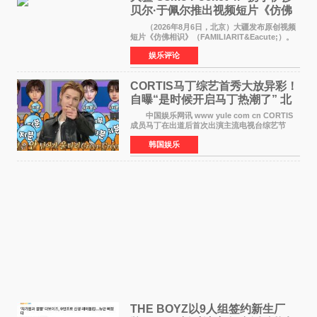
贝尔·于佩尔推出视频短片《仿佛
相识》
（2026年8月6日，北京）大疆发布原创视频
短片《仿佛相识》（FAMILIARIT&Eacute;）。
视频短片由戛纳国际电影节最佳女演员伊莎贝尔·
娱乐评论
于佩尔（Isabelle Huppert）主演，全程使用大
疆首款双主摄口
CORTIS马丁综艺首秀大放异彩！
自曝“是时候开启马丁热潮了” 北
美巡演火热进行中
中国娱乐网讯 www yule com cn CORTIS
成员马丁在出道后首次出演主流电视台综艺节
目，展现了多才多艺的魅力。 马丁出演了5日
韩国娱乐
播出的MBC《Radio Star》Fashion与Passion
之间，I&lsquo;m
THE BOYZ以9人组签约新生厂