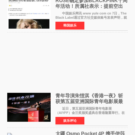
ROSÉ确定参加BLACKPINK十周
年活动！所属社表示：提前空出
了时间
中国娱乐网讯 www yule com cn 7日，The
Black Label通过官方社交媒体账号发表声明，就
近期网络上关于ROS&Eacute;个人行程及是否参
韩国娱乐
加BLACKPINK出道纪念活动的种种猜测作出正
式回应。 Th
青年导演朱愷淇《香港一夜》斩
获第五届亚洲国际青年电影展最
佳剧本改编奖
近日，第五届亚洲国际青年电影展
（AIYFF）金兰奖颁奖盛典在香港隆重举行。在
这场汇聚数百位海内外电影人、文化界人士及媒
娱乐评论
体代表的亚洲青年影视盛会上，香港本土电影
《香港一夜》（Dawn in Ho
大疆 Osmo Pocket 4P 携手伊莎