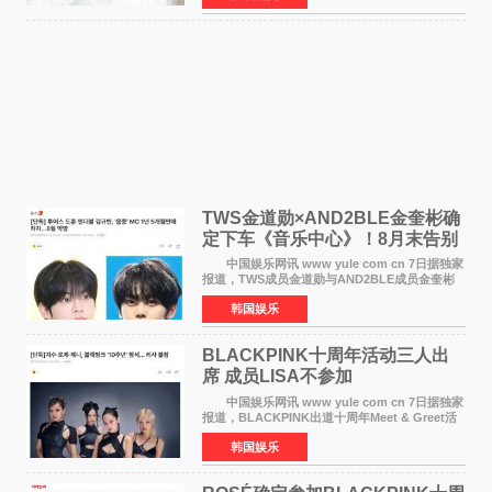
《逃出绝
TWS金道勋×AND2BLE金奎彬确
定下车《音乐中心》！8月末告别
MC席位
中国娱乐网讯 www yule com cn 7日据独家
报道，TWS成员金道勋与AND2BLE成员金奎彬
将于8月离开《音乐中心》MC的位置。 金道
韩国娱乐
勋与金奎彬于去年3月与H2H A-NA一起被选为
《音乐中心》MC，约1
BLACKPINK十周年活动三人出
席 成员LISA不参加
中国娱乐网讯 www yule com cn 7日据独家
报道，BLACKPINK出道十周年Meet & Greet活
动将由智秀、ROS&Eacute;、JENNIE出席，
韩国娱乐
LISA将缺席。 此前BLACKPINK所属社YG并
未为组合出道十周年做