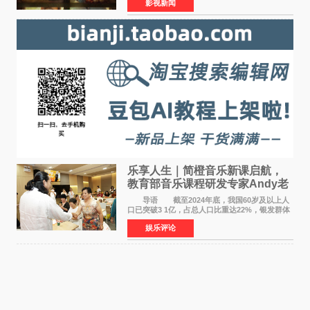
影视新闻
映。电影《欢迎来龙餐馆》作为战争美食喜剧大
片，讲述了中国
乐享人生｜简橙音乐新课启航，
教育部音乐课程研发专家Andy老
师重磅入驻领航银龄琴声
导语 截至2024年底，我国60岁及以上人
口已突破3 1亿，占总人口比重达22%，银发群体
的精神文化需求日益凸显。2024年1月，国务院办
娱乐评论
公厅印发《关于发展银发经济增进老年人福祉的
意见》——这是