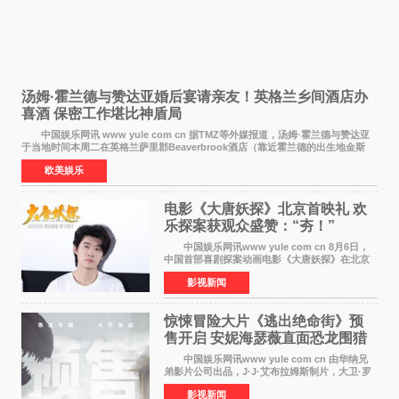
汤姆·霍兰德与赞达亚婚后宴请亲友！英格兰乡间酒店办
喜酒 保密工作堪比神盾局
中国娱乐网讯 www yule com cn 据TMZ等外媒报道，汤姆·霍兰德与赞达亚
于当地时间本周二在英格兰萨里郡Beaverbrook酒店（靠近霍兰德的出生地金斯
顿）举办婚宴，邀请家人与朋友们喝喜酒，庆祝
欧美娱乐
电影《大唐妖探》北京首映礼 欢
乐探案获观众盛赞：“夯！”
中国娱乐网讯www yule com cn 8月6日，
中国首部喜剧探案动画电影《大唐妖探》在北京
举办电影首映礼。导演程腾、联合导演黄珉、总
影视新闻
制片人曹紫建、制片人李莹莹，配音导演张喆，
对白指导程寅，领
惊悚冒险大片《逃出绝命街》预
售开启 安妮海瑟薇直面恐龙围猎
中国娱乐网讯www yule com cn 由华纳兄
弟影片公司出品，J·J·艾布拉姆斯制片，大卫·罗
伯特·米切尔执导，好莱坞巨星安妮·海瑟薇和伊万
影视新闻
·麦克格雷格领衔主演的2026暑期惊悚冒险大片