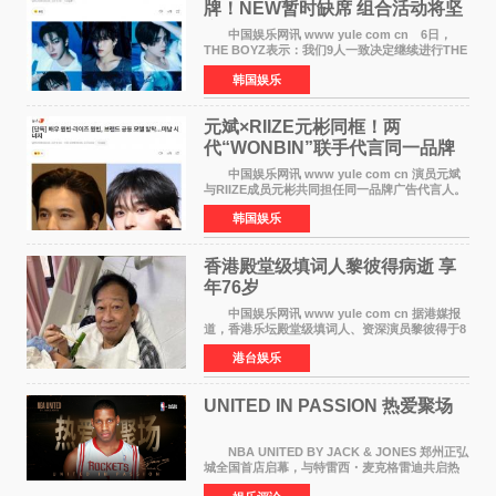
牌！NEW暂时缺席 组合活动将坚
定不移继续
中国娱乐网讯 www yule com cn 6日，
THE BOYZ表示：我们9人一致决定继续进行THE
BOYZ组合活动，并且已经完成了组合团体活动
韩国娱乐
签约。目前正在新生厂牌下进行活动准备。尚未
离开THE BOYZ原所
元斌×RIIZE元彬同框！两
代“WONBIN”联手代言同一品牌
颜值天花板合体
中国娱乐网讯 www yule com cn 演员元斌
与RIIZE成员元彬共同担任同一品牌广告代言人。
6日据独家报道，继演员元斌之后，RIIZE元彬最
韩国娱乐
近也被选为某在线中介平台A公司的共同广告代言
人，两人将作
香港殿堂级填词人黎彼得病逝 享
年76岁​
中国娱乐网讯 www yule com cn 据港媒报
道，香港乐坛殿堂级填词人、资深演员黎彼得于8
月5日上午因病离世，终年76岁。好友钟志光透
港台娱乐
露，黎彼得今年3月中风后便卧床休养，身体机能
持续衰退，最
UNITED IN PASSION 热爱聚场
NBA UNITED BY JACK & JONES 郑州正弘
城全国首店启幕，与特雷西・麦克格雷迪共启热
爱 2026 年7 月21 日，