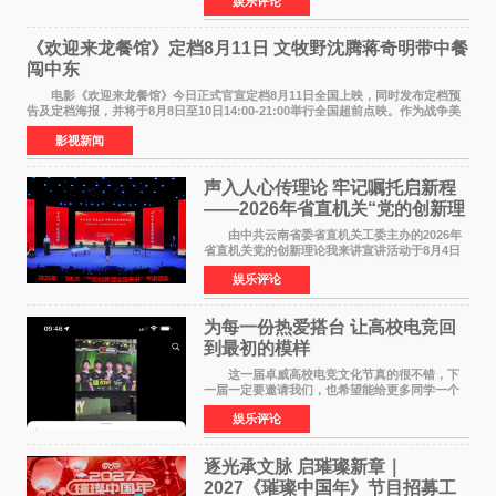
娱乐评论
NBAUNITEDBYJACK&JONES 全国首店，于郑
州正弘城正式启幕。NBA 传奇球星
《欢迎来龙餐馆》定档8月11日 文牧野沈腾蒋奇明带中餐
闯中东
电影《欢迎来龙餐馆》今日正式官宣定档8月11日全国上映，同时发布定档预
告及定档海报，并将于8月8日至10日14:00-21:00举行全国超前点映。作为战争美
食大片，影片讲述的是中国厨师徐福（沈腾
影视新闻
声入人心传理论 牢记嘱托启新程
——2026年省直机关“党的创新理
论我来讲”宣讲活动圆满落幕
由中共云南省委省直机关工委主办的2026年
省直机关党的创新理论我来讲宣讲活动于8月4日
至5日在昆明举办。活动以 "牢记嘱托 感恩奋进
娱乐评论
开创云南发展新局面 "为主题，坚持以新时代中国
特色社会主义
为每一份热爱搭台 让高校电竞回
到最初的模样
这一届卓威高校电竞文化节真的很不错，下
一届一定要邀请我们，也希望能给更多同学一个
来到现场的机会。 2026卓威高校电竞文化节
娱乐评论
已经落下帷幕，在活动结束后，仍有不少高校电
竞社负责人和现
逐光承文脉 启璀璨新章｜
2027《璀璨中国年》节目招募工