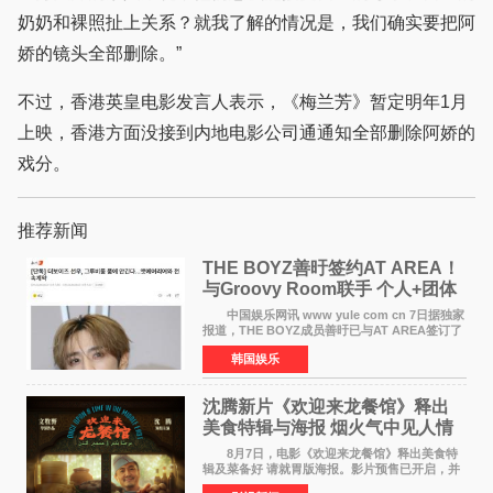
奶奶和裸照扯上关系？就我了解的情况是，我们确实要把阿
娇的镜头全部删除。”
不过，香港英皇电影发言人表示，《梅兰芳》暂定明年1月
上映，香港方面没接到内地电影公司通通知全部删除阿娇的
戏分。
推荐新闻
THE BOYZ善旴签约AT AREA！
与Groovy Room联手 个人+团体
活动并行
中国娱乐网讯 www yule com cn 7日据独家
报道，THE BOYZ成员善旴已与AT AREA签订了
专属合约。AT AREA是由知名制作人组合
韩国娱乐
Groovy Room创立的hip-hop厂牌，旗下拥有多
位实力派音乐人，在韩
沈腾新片《欢迎来龙餐馆》释出
美食特辑与海报 烟火气中见人情
温暖
8月7日，电影《欢迎来龙餐馆》释出美食特
辑及菜备好 请就胃版海报。影片预售已开启，并
将于8月8日至10日14:00-21:00举行全国超前点