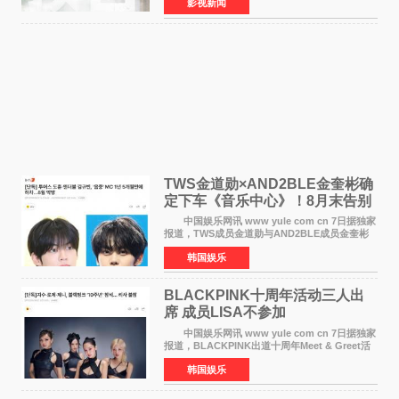
影视新闻
·麦克格雷格领衔主演的2026暑期惊悚冒险大片
《逃出绝
TWS金道勋×AND2BLE金奎彬确
定下车《音乐中心》！8月末告别
MC席位
中国娱乐网讯 www yule com cn 7日据独家
报道，TWS成员金道勋与AND2BLE成员金奎彬
将于8月离开《音乐中心》MC的位置。 金道
韩国娱乐
勋与金奎彬于去年3月与H2H A-NA一起被选为
《音乐中心》MC，约1
BLACKPINK十周年活动三人出
席 成员LISA不参加
中国娱乐网讯 www yule com cn 7日据独家
报道，BLACKPINK出道十周年Meet & Greet活
动将由智秀、ROS&Eacute;、JENNIE出席，
韩国娱乐
LISA将缺席。 此前BLACKPINK所属社YG并
未为组合出道十周年做