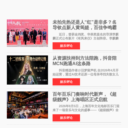
未拍先热还是人“红”是非多？名
导钦点新人黄筠媞，百佳争鸣霸
气回应
近日，曾获金鸡奖、华表奖提名的导演李麒
麟正式公布新片《有凤来仪》主创阵容。李麒麟
早年凭电影《华容道》获得金鸡奖、华表奖提
娱乐评论
名，此后长期参与国内外电影制作，其担任制片
人参与的作品亦曾
从资源扶持到方法陪跑，抖音陪
MCN跑通AI这条路
抖音精选作者@旧梦留声机 自2026年4月开
始运营，通过AI技术还原一位母亲寻找失散女儿
的故事，凭借强情感表达获得大量用户关注，发
娱乐评论
布仅21小时便获得超1亿曝光、超1000万互动。
此后，账号持续沿
百年百乐门奏响时代新声，《超
级靓声》上海唱区正式启航
2026年8月5日，上海百年文化地标百乐门迎
来了一场音乐与文化的盛事——《超级靓声》全
国励志音乐公益节目上海唱区新闻发布会暨启动
娱乐评论
仪式在此隆重举行。各界领导、嘉宾与媒体朋友
齐聚一堂，共同