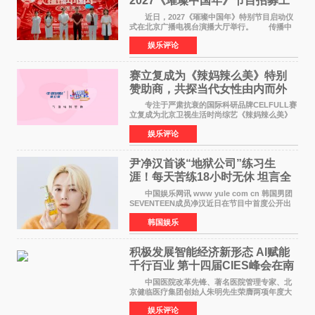
2027《璀璨中国年》节目招募工
作圆满启动
近日，2027《璀璨中国年》特别节目启动仪
式在北京广播电视台演播大厅举行。 传播中
华优秀传统文化，弘扬纯正国风艺术，打造高规
娱乐评论
格、高质感、正能量的文艺盛典，是璀璨中国年
矢志不渝的初心
赛立复成为《辣妈辣么美》特别
赞助商，共探当代女性由内而外
活力美
专注于严肃抗衰的国际科研品牌CELFULL赛
立复成为北京卫视生活时尚综艺《辣妈辣么美》
的特别赞助商,明星辣妈袁咏仪倾情参与，向广大
娱乐评论
都市女性传递健康生活新主张，寄语当代女性在
家庭与自我之间
尹净汉首谈“地狱公司”练习生
涯！每天苦练18小时无休 坦言全
靠成员撑过来
中国娱乐网讯 www yule com cn 韩国男团
SEVENTEEN成员净汉近日在节目中首度公开出
道前的残酷练习生经历，并提及经纪公司Pledis
韩国娱乐
娱乐，引发广泛关注。 在8月2日播出的日本
TBS综艺节目《周
积极发展智能经济新形态 Al赋能
千行百业 第十四届CIES峰会在南
京盛大召开
中国医院改革先锋、著名医院管理专家、北
京健临医疗集团创始人朱明先生荣膺两项年度大
奖 2026年7月31日，盛夏金陵，长江之畔，
娱乐评论
以重落地·真务实·强链接为主题的2026&lsquo;人