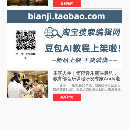
影视新闻
映。电影《欢迎来龙餐馆》作为战争美食喜剧大
片，讲述了中国
乐享人生｜简橙音乐新课启航，
教育部音乐课程研发专家Andy老
师重磅入驻领航银龄琴声
导语 截至2024年底，我国60岁及以上人
口已突破3 1亿，占总人口比重达22%，银发群体
的精神文化需求日益凸显。2024年1月，国务院办
娱乐评论
公厅印发《关于发展银发经济增进老年人福祉的
意见》——这是