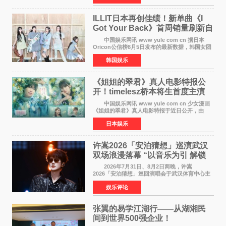
工智能+&rsquo
ILLIT日本再创佳绩！新单曲《I
Got Your Back》首周销量刷新自
身纪录
中国娱乐网讯 www yule com cn 据日本
Oricon公信榜8月5日发布的最新数据，韩国女团
ILLIT在日本发行的第二张单曲《I Got Your
韩国娱乐
Back》首周销量达到71,009张，成功跻身最新一
期周单曲排行
《姐姐的翠君》真人电影特报公
开！timelesz桥本将生首度主演
12月4日上映
中国娱乐网讯 www yule com cn 少女漫画
《姐姐的翠君》真人电影特报于近日公开，由
timelesz成员桥本将生担任主演，这也是他首次
日本娱乐
担任电影主演，引发高度关注。 女高中生咲
苗翠（中岛瑠菜
许嵩2026「安泊猜想」巡演武汉
双场浪漫落幕 “以音乐为引 解锁
江城记忆”
2026年7月31日、8月2日两晚，许嵩
2026「安泊猜想」巡回演唱会于武汉体育中心主
体育场盛大开唱。许嵩与数万歌迷在此相聚，从
娱乐评论
浪漫惬意的舞台设计到充满诚意与惊喜的现场互
动，共同开启了一场关于
张翼的易学江湖行——从湖湘民
间到世界500强企业！