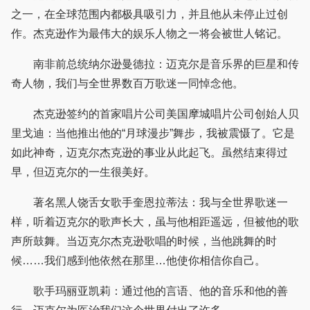
之一，在全球范围内都极具吸引力，并且他从未停止过创
作。杰克逊作为最伟大的娱乐人物之一将会被世人铭记。
南非前总统纳尔逊曼德拉：迈克尔是音乐界的巨星和传
奇人物，我们与全世界数百万歌迷一同悼念他。
杰克逊签约的首家唱片公司美国摩城唱片公司创始人贝
里戈迪：当他推出他的“月球漫步”舞步，我被震慑了。它是
如此神奇，迈克尔杰克逊的事业从此起飞。虽然结束得过
早，但迈克尔的一生很美好。
著名黑人饶舌女歌手奎恩拉蒂法：我与全世界歌迷一
样，听着迈克尔的歌声长大，虽与他相距遥远，但被他的歌
声所鼓舞。当迈克尔杰克逊歌唱的时候，当他跳舞的时
候……我们感到他依然在那里…他使你相信你自己。
歌手玛丽亚凯莉：通过他的言语、他的音乐和他的善