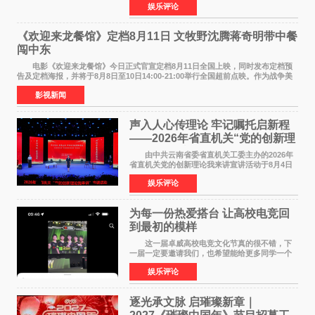
娱乐评论
NBAUNITEDBYJACK&JONES 全国首店，于郑
州正弘城正式启幕。NBA 传奇球星
《欢迎来龙餐馆》定档8月11日 文牧野沈腾蒋奇明带中餐
闯中东
电影《欢迎来龙餐馆》今日正式官宣定档8月11日全国上映，同时发布定档预
告及定档海报，并将于8月8日至10日14:00-21:00举行全国超前点映。作为战争美
食大片，影片讲述的是中国厨师徐福（沈腾
影视新闻
声入人心传理论 牢记嘱托启新程
——2026年省直机关“党的创新理
论我来讲”宣讲活动圆满落幕
由中共云南省委省直机关工委主办的2026年
省直机关党的创新理论我来讲宣讲活动于8月4日
至5日在昆明举办。活动以 "牢记嘱托 感恩奋进
娱乐评论
开创云南发展新局面 "为主题，坚持以新时代中国
特色社会主义
为每一份热爱搭台 让高校电竞回
到最初的模样
这一届卓威高校电竞文化节真的很不错，下
一届一定要邀请我们，也希望能给更多同学一个
来到现场的机会。 2026卓威高校电竞文化节
娱乐评论
已经落下帷幕，在活动结束后，仍有不少高校电
竞社负责人和现
逐光承文脉 启璀璨新章｜