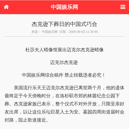
中国娱乐网
首页
新闻
女性
内地娱乐
杰克逊下葬日的中国式巧合
港台娱乐
日本娱乐
韩国娱乐
欧美娱乐
来源： 中国娱乐网 日期：2009-09-03 11:30:45
体育花边
音乐新闻
影视新闻
内地明星八卦
港台明星八卦
日本韩国明星
欧美明星八卦
娱乐评论
八卦
杜莎夫人蜡像馆展出迈克尔杰克逊蜡像
迈克尔杰克逊
中国娱乐网综合稿件 禁止转载违者必究！
美国流行乐天王迈克尔杰克逊已离世两个月，他的遗体
最终定于今天傍晚时分，在洛杉矶市郊的林茵纪念公园下
葬。杰克逊家族已表示，整个仪式不对外开放，只限至亲好
友出席，以让这位乐坛巨星入土为安。墓园四周街道届时会
封路，阻止歌迷接近。