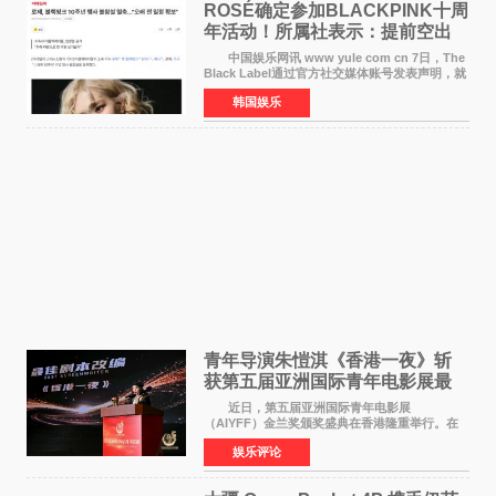
ROSÉ确定参加BLACKPINK十周
年活动！所属社表示：提前空出
了时间
中国娱乐网讯 www yule com cn 7日，The
Black Label通过官方社交媒体账号发表声明，就
近期网络上关于ROS&Eacute;个人行程及是否参
韩国娱乐
加BLACKPINK出道纪念活动的种种猜测作出正
式回应。 Th
青年导演朱愷淇《香港一夜》斩
获第五届亚洲国际青年电影展最
佳剧本改编奖
近日，第五届亚洲国际青年电影展
（AIYFF）金兰奖颁奖盛典在香港隆重举行。在
这场汇聚数百位海内外电影人、文化界人士及媒
娱乐评论
体代表的亚洲青年影视盛会上，香港本土电影
《香港一夜》（Dawn in Ho