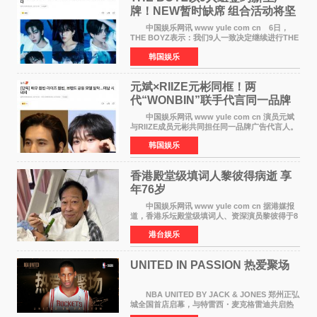
牌！NEW暂时缺席 组合活动将坚
定不移继续
中国娱乐网讯 www yule com cn 6日，
THE BOYZ表示：我们9人一致决定继续进行THE
BOYZ组合活动，并且已经完成了组合团体活动
韩国娱乐
签约。目前正在新生厂牌下进行活动准备。尚未
离开THE BOYZ原所
元斌×RIIZE元彬同框！两
代“WONBIN”联手代言同一品牌
颜值天花板合体
中国娱乐网讯 www yule com cn 演员元斌
与RIIZE成员元彬共同担任同一品牌广告代言人。
6日据独家报道，继演员元斌之后，RIIZE元彬最
韩国娱乐
近也被选为某在线中介平台A公司的共同广告代言
人，两人将作
香港殿堂级填词人黎彼得病逝 享
年76岁​
中国娱乐网讯 www yule com cn 据港媒报
道，香港乐坛殿堂级填词人、资深演员黎彼得于8
月5日上午因病离世，终年76岁。好友钟志光透
港台娱乐
露，黎彼得今年3月中风后便卧床休养，身体机能
持续衰退，最
UNITED IN PASSION 热爱聚场
NBA UNITED BY JACK & JONES 郑州正弘
城全国首店启幕，与特雷西・麦克格雷迪共启热
爱 2026 年7 月21 日，