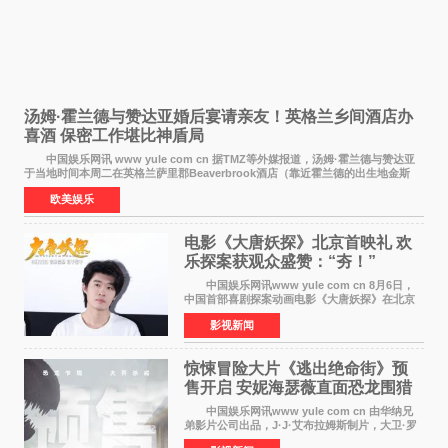
汤姆·霍兰德与赞达亚婚后宴请亲友！英格兰乡间酒店办
喜酒 保密工作堪比神盾局
中国娱乐网讯 www yule com cn 据TMZ等外媒报道，汤姆·霍兰德与赞达亚
于当地时间本周二在英格兰萨里郡Beaverbrook酒店（靠近霍兰德的出生地金斯
顿）举办婚宴，邀请家人与朋友们喝喜酒，庆祝
欧美娱乐
电影《大唐妖探》北京首映礼 欢
乐探案获观众盛赞：“夯！”
中国娱乐网讯www yule com cn 8月6日，
中国首部喜剧探案动画电影《大唐妖探》在北京
举办电影首映礼。导演程腾、联合导演黄珉、总
影视新闻
制片人曹紫建、制片人李莹莹，配音导演张喆，
对白指导程寅，领
惊悚冒险大片《逃出绝命街》预
售开启 安妮海瑟薇直面恐龙围猎
中国娱乐网讯www yule com cn 由华纳兄
弟影片公司出品，J·J·艾布拉姆斯制片，大卫·罗
伯特·米切尔执导，好莱坞巨星安妮·海瑟薇和伊万