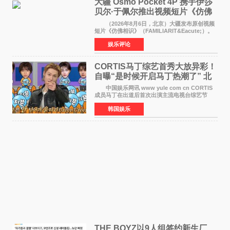
大疆 Osmo Pocket 4P 携手伊莎
贝尔·于佩尔推出视频短片《仿佛
相识》
（2026年8月6日，北京）大疆发布原创视频
短片《仿佛相识》（FAMILIARIT&Eacute;）。
视频短片由戛纳国际电影节最佳女演员伊莎贝尔·
娱乐评论
于佩尔（Isabelle Huppert）主演，全程使用大
疆首款双主摄口
CORTIS马丁综艺首秀大放异彩！
自曝“是时候开启马丁热潮了” 北
美巡演火热进行中
中国娱乐网讯 www yule com cn CORTIS
成员马丁在出道后首次出演主流电视台综艺节
目，展现了多才多艺的魅力。 马丁出演了5日
韩国娱乐
播出的MBC《Radio Star》Fashion与Passion
之间，I&lsquo;m
THE BOYZ以9人组签约新生厂