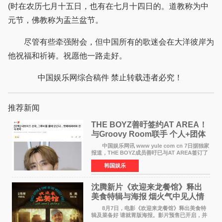
(时在农历七月十五日，也有在七月十四日的。道教称为中
元节，佛教称为盂兰盆节。
尽管有些牵强附会，但中国所有的歌迷会在大洋彼岸为
他祝福和祈祷。祝愿他一路走好。
中国娱乐网综合稿件 禁止转载违者必究！
推荐新闻
THE BOYZ善旴签约AT AREA！
与Groovy Room联手 个人+团体
活动并行
中国娱乐网讯 www yule com cn 7日据独家
报道，THE BOYZ成员善旴已与AT AREA签订了
专属合约。AT AREA是由知名制作人组合
韩国娱乐
Groovy Room创立的hip-hop厂牌，旗下拥有多
位实力派音乐人，在韩
沈腾新片《欢迎来龙餐馆》释出
美食特辑与海报 烟火气中见人情
温暖
8月7日，电影《欢迎来龙餐馆》释出美食特
辑及菜备好 请就胃版海报。影片预售已开启，并
将于8月8日至10日14:00-21:00举行全国超前点