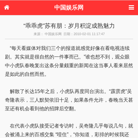
中国娱乐网
首页
新闻
女性
内地娱乐
“乖乖虎”苏有朋：岁月积淀成熟魅力
港台娱乐
日本娱乐
韩国娱乐
欧美娱乐
来源： 中国娱乐网 日期：2010-02-01 11:17:47
体育花边
音乐新闻
影视新闻
内地明星八卦
港台明星八卦
日本韩国明星
欧美明星八卦
娱乐评论
“每天看媒体对我们三个的报道就感觉好像在看电视连续
八卦
剧。其实就是很自然的一件事而已。”谁也想不到，观众眼
中小虎队春晚复出这条分量颇重的新闻在这当事人看来居然
是如此的自然而然。
解散了长达15年之后，小虎队再度同台演出。“霹雳虎”吴
奇隆表示，三人默契依旧十足，如果条件允许，春晚当天甚
至还有机会看到他的招牌后空翻。
在代表小虎队接受记者专访时，吴奇隆几乎每说几句，就
会被涌上来的百感交集 “噎住”，“你知道，彩排的时候我还