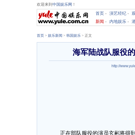
欢迎来到
中国娱乐网
！
首页
-
演艺经纪
-
新闻
-
内地娱乐
-
首页
>
娱乐新闻
>
韩国娱乐
> 正文
海军陆战队服役的
http://www.yul
正在部队服役的演员玄彬将得