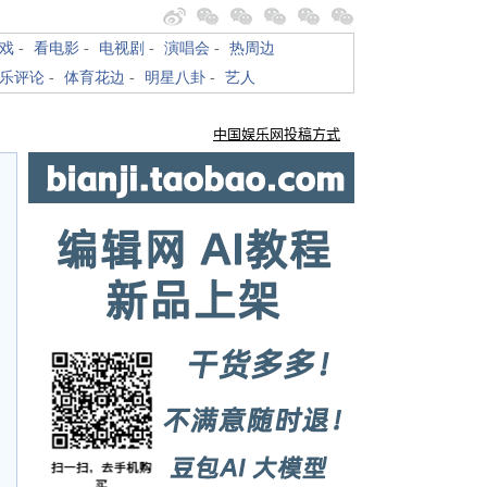
戏
-
看电影
-
电视剧
-
演唱会
-
热周边
乐评论
-
体育花边
-
明星八卦
-
艺人