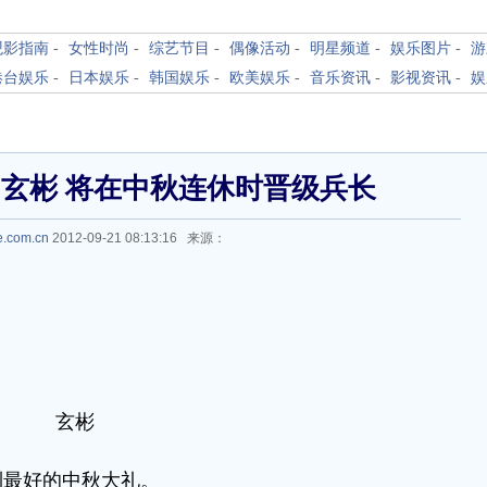
观影指南
-
女性时尚
-
综艺节目
-
偶像活动
-
明星频道
-
娱乐图片
-
游
港台娱乐
-
日本娱乐
-
韩国娱乐
-
欧美娱乐
-
音乐资讯
-
影视资讯
-
娱
玄彬 将在中秋连休时晋级兵长
e.com.cn
2012-09-21 08:13:16 来源：
玄彬
到最好的中秋大礼。