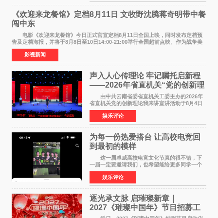
州正弘城正式启幕。NBA 传奇球星
《欢迎来龙餐馆》定档8月11日 文牧野沈腾蒋奇明带中餐
闯中东
电影《欢迎来龙餐馆》今日正式官宣定档8月11日全国上映，同时发布定档预
告及定档海报，并将于8月8日至10日14:00-21:00举行全国超前点映。作为战争美
食大片，影片讲述的是中国厨师徐福（沈腾
影视新闻
声入人心传理论 牢记嘱托启新程
——2026年省直机关“党的创新理
论我来讲”宣讲活动圆满落幕
由中共云南省委省直机关工委主办的2026年
省直机关党的创新理论我来讲宣讲活动于8月4日
至5日在昆明举办。活动以 "牢记嘱托 感恩奋进
娱乐评论
开创云南发展新局面 "为主题，坚持以新时代中国
特色社会主义
为每一份热爱搭台 让高校电竞回
到最初的模样
这一届卓威高校电竞文化节真的很不错，下
一届一定要邀请我们，也希望能给更多同学一个
来到现场的机会。 2026卓威高校电竞文化节
娱乐评论
已经落下帷幕，在活动结束后，仍有不少高校电
竞社负责人和现
逐光承文脉 启璀璨新章｜
2027《璀璨中国年》节目招募工
作圆满启动