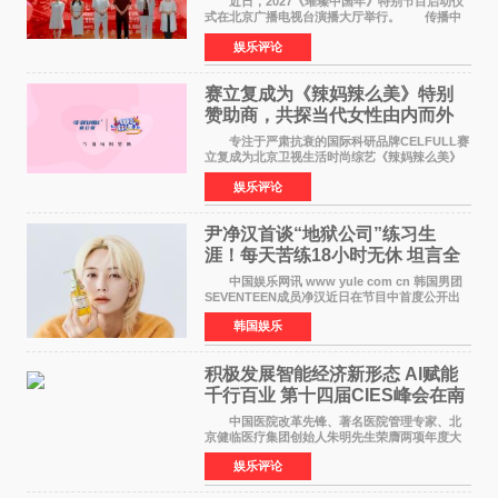
近日，2027《璀璨中国年》特别节目启动仪
式在北京广播电视台演播大厅举行。 传播中
华优秀传统文化，弘扬纯正国风艺术，打造高规
娱乐评论
格、高质感、正能量的文艺盛典，是璀璨中国年
矢志不渝的初心
赛立复成为《辣妈辣么美》特别
赞助商，共探当代女性由内而外
活力美
专注于严肃抗衰的国际科研品牌CELFULL赛
立复成为北京卫视生活时尚综艺《辣妈辣么美》
的特别赞助商,明星辣妈袁咏仪倾情参与，向广大
娱乐评论
都市女性传递健康生活新主张，寄语当代女性在
家庭与自我之间
尹净汉首谈“地狱公司”练习生
涯！每天苦练18小时无休 坦言全
靠成员撑过来
中国娱乐网讯 www yule com cn 韩国男团
SEVENTEEN成员净汉近日在节目中首度公开出
道前的残酷练习生经历，并提及经纪公司Pledis
韩国娱乐
娱乐，引发广泛关注。 在8月2日播出的日本
TBS综艺节目《周
积极发展智能经济新形态 Al赋能
千行百业 第十四届CIES峰会在南
京盛大召开
中国医院改革先锋、著名医院管理专家、北
京健临医疗集团创始人朱明先生荣膺两项年度大
奖 2026年7月31日，盛夏金陵，长江之畔，
娱乐评论
以重落地·真务实·强链接为主题的2026&lsquo;人
工智能+&rsquo