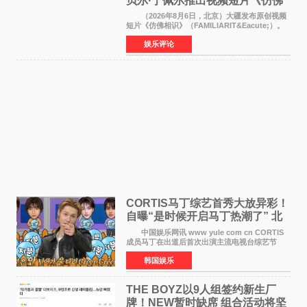
贝尔·于佩尔推出视频短片《仿佛
相识》
（2026年8月6日，北京）大疆发布原创视频
短片《仿佛相识》（FAMILIARIT&Eacute;）。
视频短片由戛纳国际电影节最佳女演员伊莎贝尔·
娱乐评论
于佩尔（Isabelle Huppert）主演，全程使用大
疆首款双主摄口
CORTIS马丁综艺首秀大放异彩！
自曝“是时候开启马丁热潮了” 北
美巡演火热进行中
中国娱乐网讯 www yule com cn CORTIS
成员马丁在出道后首次出演主流电视台综艺节
目，展现了多才多艺的魅力。 马丁出演了5日
韩国娱乐
播出的MBC《Radio Star》Fashion与Passion
之间，I&lsquo;m
THE BOYZ以9人组签约新生厂
牌！NEW暂时缺席 组合活动将坚