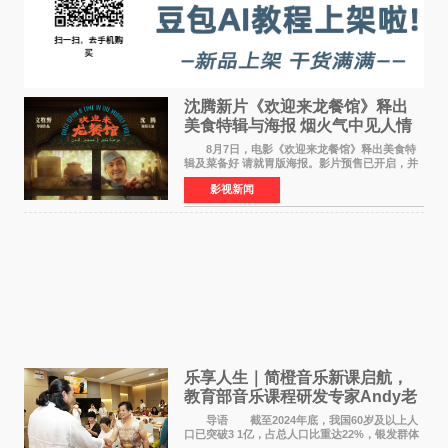
沈腾新片《欢迎来龙餐馆》释出
美食特辑与海报 烟火气中见人情
温暖
8月7日，电影《欢迎来龙餐馆》释出美食特
辑及菜备好 请就胃版海报。影片预售已开启，并
将于8月8日至10日14:00-21:00举行全国超前点
影视新闻
映。电影《欢迎来龙餐馆》作为战争美食喜剧大
片，讲述了中国
乐享人生｜简橙音乐新课启航，
教育部音乐课程研发专家Andy老
师重磅入驻领航银龄琴声
导语 截至2024年底，我国60岁及以上人
口已突破3 1亿，占总人口比重达22%，银发群体
的精神文化需求日益凸显。2024年1月，国务院办