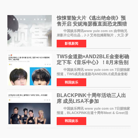
惊悚冒险大片《逃出绝命街》预
售开启 安妮海瑟薇直面恐龙围猎
中国娱乐网讯www yule com cn 由华纳兄
弟影片公司出品，J·J·艾布拉姆斯制片，大卫·罗
伯特·米切尔执导，好莱坞巨星安妮·海瑟薇和伊万
影视新闻
·麦克格雷格领衔主演的2026暑期惊悚冒险大片
《逃出绝
TWS金道勋×AND2BLE金奎彬确
定下车《音乐中心》！8月末告别
MC席位
中国娱乐网讯 www yule com cn 7日据独家
报道，TWS成员金道勋与AND2BLE成员金奎彬
将于8月离开《音乐中心》MC的位置。 金道
韩国娱乐
勋与金奎彬于去年3月与H2H A-NA一起被选为
《音乐中心》MC，约1
BLACKPINK十周年活动三人出
席 成员LISA不参加
中国娱乐网讯 www yule com cn 7日据独家
报道，BLACKPINK出道十周年Meet & Greet活
动将由智秀、ROS&Eacute;、JENNIE出席，
韩国娱乐
LISA将缺席。 此前BLACKPINK所属社YG并
未为组合出道十周年做