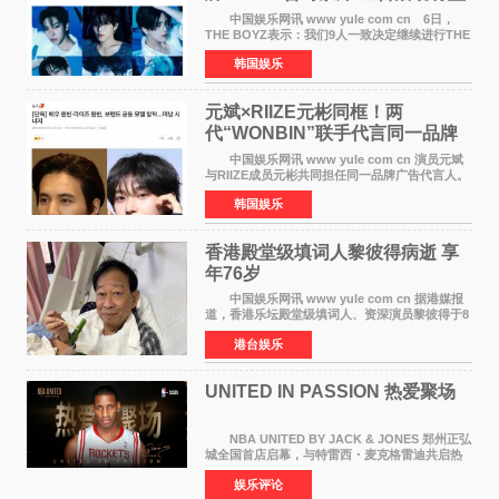
定不移继续
中国娱乐网讯 www yule com cn 6日，
THE BOYZ表示：我们9人一致决定继续进行THE
BOYZ组合活动，并且已经完成了组合团体活动
韩国娱乐
签约。目前正在新生厂牌下进行活动准备。尚未
离开THE BOYZ原所
元斌×RIIZE元彬同框！两
代“WONBIN”联手代言同一品牌
颜值天花板合体
中国娱乐网讯 www yule com cn 演员元斌
与RIIZE成员元彬共同担任同一品牌广告代言人。
6日据独家报道，继演员元斌之后，RIIZE元彬最
韩国娱乐
近也被选为某在线中介平台A公司的共同广告代言
人，两人将作
香港殿堂级填词人黎彼得病逝 享
年76岁​
中国娱乐网讯 www yule com cn 据港媒报
道，香港乐坛殿堂级填词人、资深演员黎彼得于8
月5日上午因病离世，终年76岁。好友钟志光透
港台娱乐
露，黎彼得今年3月中风后便卧床休养，身体机能
持续衰退，最
UNITED IN PASSION 热爱聚场
NBA UNITED BY JACK & JONES 郑州正弘
城全国首店启幕，与特雷西・麦克格雷迪共启热
爱 2026 年7 月21 日，
娱乐评论
NBAUNITEDBYJACK&JONES 全国首店，于郑