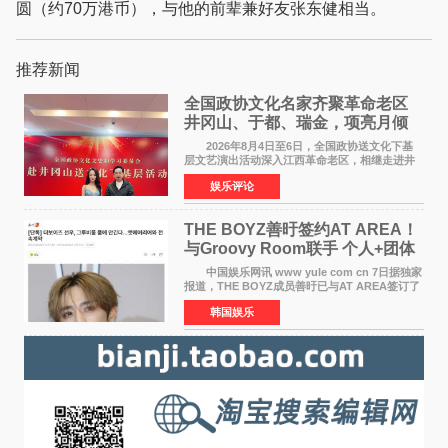
圆（约70万港币），与他的前辈兼好友张东健相当。
推荐新闻
全国政协文化名家齐聚革命老区
井冈山、于都、瑞金，项亮月倾
情献唱《桃花谣》致敬红色沃土
2026年8月4日至6日，全国政协送文化下基
层文艺演出活动深入江西革命老区，相继走进井
冈山、于都长征出发地、瑞金三地。由全国政协
娱乐评论
文化文史和学习委员会副主任、甘肃省政协原主
席欧阳坚率团，一
THE BOYZ善旴签约AT AREA！
与Groovy Room联手 个人+团体
活动并行
中国娱乐网讯 www yule com cn 7日据独家
报道，THE BOYZ成员善旴已与AT AREA签订了
专属合约。AT AREA是由知名制作人组合
韩国娱乐
Groovy Room创立的hip-hop厂牌，旗下拥有多
位实力派音乐人，在韩