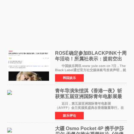
ROSÉ确定参加BLACKPINK十周
年活动！所属社表示：提前空出
了时间
中国娱乐网讯 www yule com cn 7日，The
Black Label通过官方社交媒体账号发表声明，就
近期网络上关于ROS&Eacute;个人行程及是否参
韩国娱乐
加BLACKPINK出道纪念活动的种种猜测作出正
式回应。 Th
青年导演朱愷淇《香港一夜》斩
获第五届亚洲国际青年电影展最
佳剧本改编奖
近日，第五届亚洲国际青年电影展
（AIYFF）金兰奖颁奖盛典在香港隆重举行。在
这场汇聚数百位海内外电影人、文化界人士及媒
娱乐评论
体代表的亚洲青年影视盛会上，香港本土电影
《香港一夜》（Dawn in Ho
大疆 Osmo Pocket 4P 携手伊莎