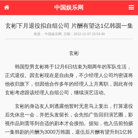
中国娱乐网
首页
新闻
女性
内地娱乐
玄彬下月退役拟自组公司 片酬有望达1亿韩圆一集
港台娱乐
日本娱乐
韩国娱乐
欧美娱乐
来源： 中国娱乐网 日期：2012-11-07 15:54:49
体育花边
音乐新闻
影视新闻
内地明星八卦
港台明星八卦
日本韩国明星
欧美明星八卦
娱乐评论
八卦
玄彬
韩国型男玄彬将于12月6日结束为期两年的军队生活，
正式退役。因玄彬现在是自由身，不少经理人公司均密谋将
他收归旗下，但因他合作多年的经理人上月离职，因此有传
玄彬考虑跟该经理人自组公司，继续演艺活动。
玄彬的身边友人则透露他暂时无意马上复出，打算退役
后先休息一会，并把头发留长，会先拍广告回归演艺圈，影
视作品则需等到合适的剧本才会接拍。据知，他入伍前拍摄
一集韩剧的片酬为3000万韩圆，退伍后片酬有望升到1亿韩