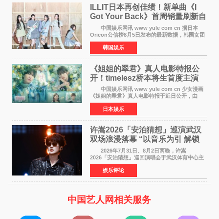
ILLIT日本再创佳绩！新单曲《I
Got Your Back》首周销量刷新自
身纪录
中国娱乐网讯 www yule com cn 据日本
Oricon公信榜8月5日发布的最新数据，韩国女团
ILLIT在日本发行的第二张单曲《I Got Your
韩国娱乐
Back》首周销量达到71,009张，成功跻身最新一
期周单曲排行
《姐姐的翠君》真人电影特报公
开！timelesz桥本将生首度主演
12月4日上映
中国娱乐网讯 www yule com cn 少女漫画
《姐姐的翠君》真人电影特报于近日公开，由
timelesz成员桥本将生担任主演，这也是他首次
日本娱乐
担任电影主演，引发高度关注。 女高中生咲
苗翠（中岛瑠菜
许嵩2026「安泊猜想」巡演武汉
双场浪漫落幕 “以音乐为引 解锁
江城记忆”
2026年7月31日、8月2日两晚，许嵩
2026「安泊猜想」巡回演唱会于武汉体育中心主
体育场盛大开唱。许嵩与数万歌迷在此相聚，从
娱乐评论
浪漫惬意的舞台设计到充满诚意与惊喜的现场互
动，共同开启了一场关于
中国艺人网相关服务