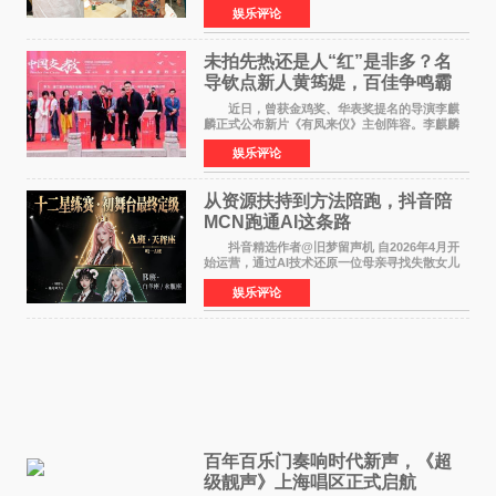
娱乐评论
公厅印发《关于发展银发经济增进老年人福祉的
意见》——这是
未拍先热还是人“红”是非多？名
导钦点新人黄筠媞，百佳争鸣霸
气回应
近日，曾获金鸡奖、华表奖提名的导演李麒
麟正式公布新片《有凤来仪》主创阵容。李麒麟
早年凭电影《华容道》获得金鸡奖、华表奖提
娱乐评论
名，此后长期参与国内外电影制作，其担任制片
人参与的作品亦曾
从资源扶持到方法陪跑，抖音陪
MCN跑通AI这条路
抖音精选作者@旧梦留声机 自2026年4月开
始运营，通过AI技术还原一位母亲寻找失散女儿
的故事，凭借强情感表达获得大量用户关注，发
娱乐评论
布仅21小时便获得超1亿曝光、超1000万互动。
此后，账号持续沿
百年百乐门奏响时代新声，《超
级靓声》上海唱区正式启航