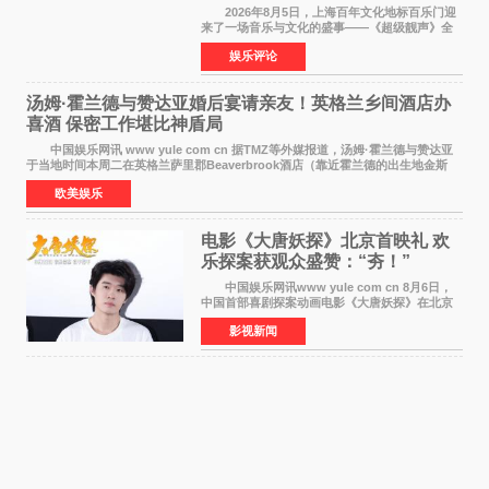
2026年8月5日，上海百年文化地标百乐门迎
来了一场音乐与文化的盛事——《超级靓声》全
国励志音乐公益节目上海唱区新闻发布会暨启动
娱乐评论
仪式在此隆重举行。各界领导、嘉宾与媒体朋友
齐聚一堂，共同
汤姆·霍兰德与赞达亚婚后宴请亲友！英格兰乡间酒店办
喜酒 保密工作堪比神盾局
中国娱乐网讯 www yule com cn 据TMZ等外媒报道，汤姆·霍兰德与赞达亚
于当地时间本周二在英格兰萨里郡Beaverbrook酒店（靠近霍兰德的出生地金斯
顿）举办婚宴，邀请家人与朋友们喝喜酒，庆祝
欧美娱乐
电影《大唐妖探》北京首映礼 欢
乐探案获观众盛赞：“夯！”
中国娱乐网讯www yule com cn 8月6日，
中国首部喜剧探案动画电影《大唐妖探》在北京
举办电影首映礼。导演程腾、联合导演黄珉、总
影视新闻
制片人曹紫建、制片人李莹莹，配音导演张喆，
对白指导程寅，领