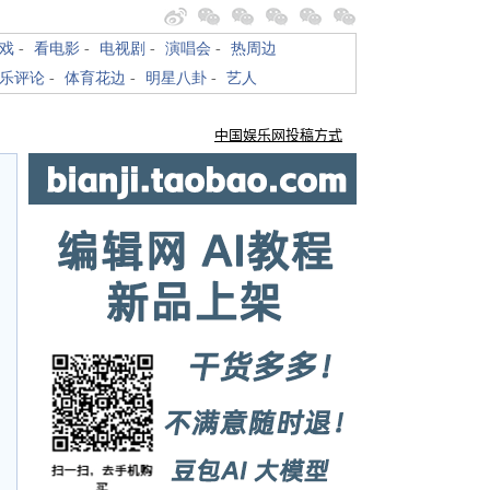
戏
-
看电影
-
电视剧
-
演唱会
-
热周边
乐评论
-
体育花边
-
明星八卦
-
艺人