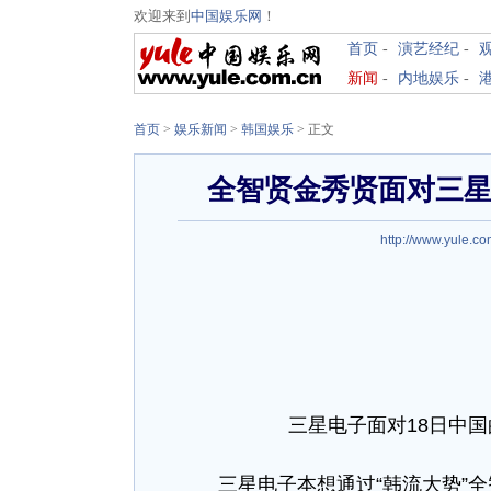
欢迎来到
中国娱乐网
！
首页
-
演艺经纪
-
新闻
-
内地娱乐
-
首页
>
娱乐新闻
>
韩国娱乐
> 正文
全智贤金秀贤面对三星
http://www.yule.co
三星电子面对18日中国
三星电子本想通过“韩流大势”