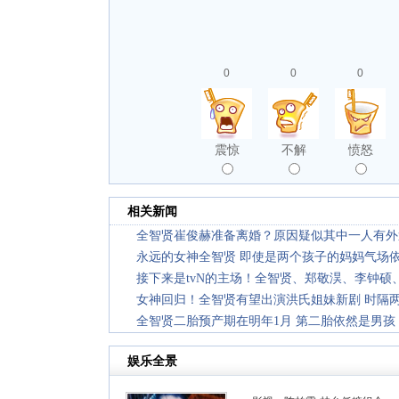
0
0
0
震惊
不解
愤怒
相关新闻
全智贤崔俊赫准备离婚？原因疑似其中一人有外
永远的女神全智贤 即使是两个孩子的妈妈气场
接下来是tvN的主场！全智贤、郑敬淏、李钟硕
女神回归！全智贤有望出演洪氏姐妹新剧 时隔
全智贤二胎预产期在明年1月 第二胎依然是男孩