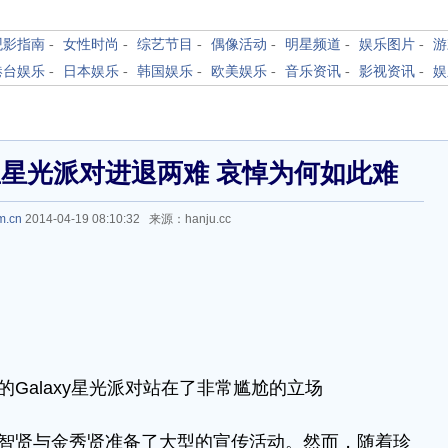
观影指南
-
女性时尚
-
综艺节目
-
偶像活动
-
明星频道
-
娱乐图片
-
游
港台娱乐
-
日本娱乐
-
韩国娱乐
-
欧美娱乐
-
音乐资讯
-
影视资讯
-
娱
星光派对进退两难 哀悼为何如此难
m.cn
2014-04-19 08:10:32 来源：hanju.cc
的Galaxy星光派对站在了非常尴尬的立场
全智贤与金秀贤准备了大型的宣传活动。然而，随着珍