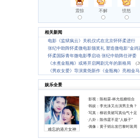
震惊
不解
愤怒
相关新闻
电影《监狱疯云》关机仪式在北京怀怀柔进行
张纪中助阵怀柔微电影颁奖礼 塑造微电影“金鸡
怀柔国际青年微电影季启动 张纪中助阵任评委
《水煮金瓶梅》或将开启网剧元年的新格局
(2
《男欢女爱》导演黄尧新作《金瓶梅》亮相金马