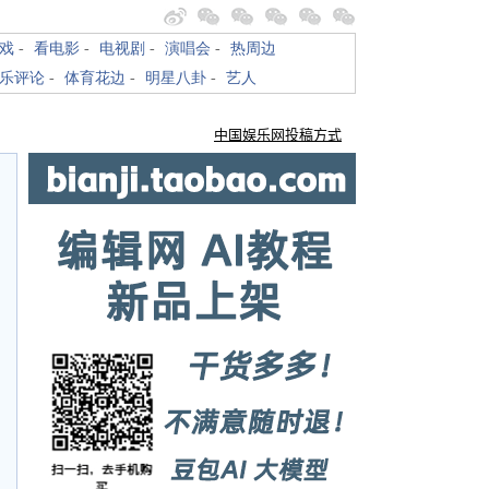
戏
-
看电影
-
电视剧
-
演唱会
-
热周边
乐评论
-
体育花边
-
明星八卦
-
艺人