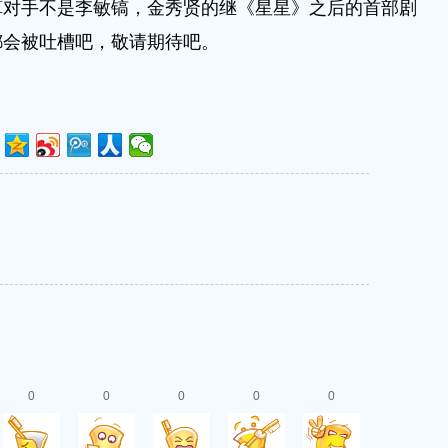
算对手不是李敏镐，金秀贤的继《星星》之后的首部剧
都会被吐槽吧，敬请期待吧。
0
0
0
0
0