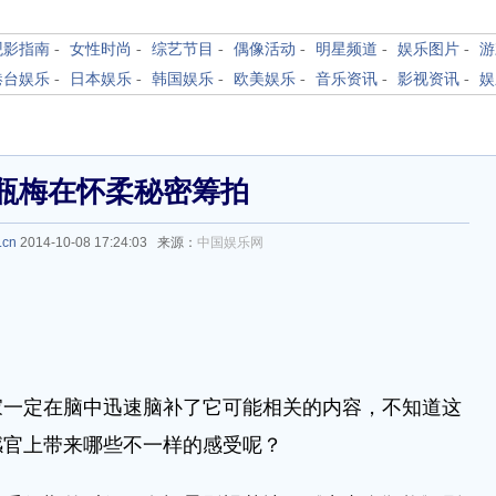
观影指南
-
女性时尚
-
综艺节目
-
偶像活动
-
明星频道
-
娱乐图片
-
游
港台娱乐
-
日本娱乐
-
韩国娱乐
-
欧美娱乐
-
音乐资讯
-
影视资讯
-
娱
瓶梅在怀柔秘密筹拍
.cn
2014-10-08 17:24:03 来源：
中国娱乐网
定在脑中迅速脑补了它可能相关的内容，不知道这
感官上带来哪些不一样的感受呢？