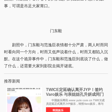
事，可谓是吊足大家胃口。
门东毅
剧照中，门东毅与范逸臣表情都十分严肃，两人时而同
时看向同一个方向，时而又低声说着什么，时而又都陷入沉
默。在这个诡异事件中，门东毅和范逸臣到底说了什么，做
了什么，还需要大家到影院去揭开谜底。
推荐新闻
TWICE定延确认离开JYP！签约
Varo娱乐 与亲姐姐孔升妍成同门
中国娱乐网讯 www yule com cn TWICE成
员定延正式离开JYP娱乐，转投Varo娱乐，将与
亲姐姐孔升妍成为同门。 Varo娱乐于10日通
韩国娱乐
过官方SNS宣布："能与拥有多彩魅力和无限潜力