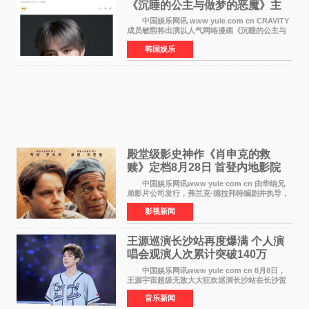
《沉睡的公主与做梦的恶魔》主
人公
中国娱乐网讯 www yule com cn CRAVITY
成员敏熙将出演以人气网络漫画《沉睡的公主与
做梦的恶魔》为原作的短剧，担任主人公。
韩国娱乐
该短剧讲述了一直照顾陷入沉睡状态女友的吴
敏，在夜空中看
殿堂级影史神作《肖申克的救
赎》定档8月28日 首登内地影院
中国娱乐网讯www yule com cn 由华纳兄
弟影片公司发行，弗兰克·德拉邦特编剧并执导，
蒂姆·罗宾斯、摩根·弗里曼主演的影史传世经典
影视新闻
《肖申克的救赎》（The Shawshank
Redemption）今日发布
王源巡演长沙站再度爆满 个人演
唱会观演人次累计突破140万
中国娱乐网讯www yule com cn 8月8日，
王源宇宙超级无敌大大狂欢巡演长沙站在长沙贺
龙体育场唱响，这也是王源个人巡演首次登陆长
音乐新闻
沙。十年前，王源曾在这座熟悉的城市举办16岁
生日会，从当初的