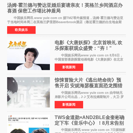
汤姆·霍兰德与赞达亚婚后宴请亲友！英格兰乡间酒店办
喜酒 保密工作堪比神盾局
中国娱乐网讯 www yule com cn 据TMZ等外媒报道，汤姆·霍兰德与赞达亚
于当地时间本周二在英格兰萨里郡Beaverbrook酒店（靠近霍兰德的出生地金斯
顿）举办婚宴，邀请家人与朋友们喝喜酒，庆祝
欧美娱乐
电影《大唐妖探》北京首映礼 欢
乐探案获观众盛赞：“夯！”
中国娱乐网讯www yule com cn 8月6日，
中国首部喜剧探案动画电影《大唐妖探》在北京
举办电影首映礼。导演程腾、联合导演黄珉、总
影视新闻
制片人曹紫建、制片人李莹莹，配音导演张喆，
对白指导程寅，领
惊悚冒险大片《逃出绝命街》预
售开启 安妮海瑟薇直面恐龙围猎
中国娱乐网讯www yule com cn 由华纳兄
弟影片公司出品，J·J·艾布拉姆斯制片，大卫·罗
伯特·米切尔执导，好莱坞巨星安妮·海瑟薇和伊万
影视新闻
·麦克格雷格领衔主演的2026暑期惊悚冒险大片
《逃出绝
TWS金道勋×AND2BLE金奎彬确
定下车《音乐中心》！8月末告别
MC席位
中国娱乐网讯 www yule com cn 7日据独家