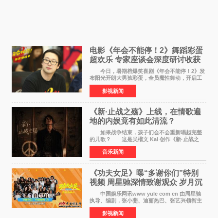
电影《年会不能停！2》舞蹈彩蛋
超欢乐 专家座谈会深度研讨收获
满满
今日，暑期档爆笑喜剧《年会不能停！2》发
布阳光开朗大男孩彩蛋，全员魔性舞动，开启工
位狂欢模式。影片于昨日同步举办专家座谈会，
影视新闻
导演董润年、总制片人应萝佳出席现场，与一众
业内、学界专家
《新·止战之殇》上线，在情歌遍
地的内娱竟有如此清流？
如果战争结束，孩子们会不会重新唱起完整
的儿歌？ 这是吴楷文 Kai 创作《新·止战之
殇》时最初的想法。 从伊朗相关冲突引发的
音乐新闻
地区局势，到世界各地仍在发生的动荡与不安，
战争从来不只
《功夫女足》曝“多谢你们”特别
视频 周星驰深情致谢观众 岁月沉
淀不灭初心
中国娱乐网讯www yule com cn 由周星驰
执导、编剧，张小斐、迪丽热巴、张艺兴领衔主
演，刘嘉玲、佐藤健特别出演，艾米、雪野、蔡
影视新闻
思贝、胡予安、倪好特别介绍的喜剧电影《功夫