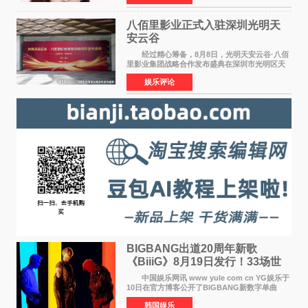
的俞定延结下珍贵
八佰里影业正式入驻深圳光明天
安云谷
经过精心筹备，8月8日，光明天安云谷·八佰
里影业集团战略合作发布盛典在深圳市光明区天
安云谷盛大举行，来自DataEye剧查查创始人
娱乐评论
&CEO 深圳市微短剧产业协会会长汪祥斌先生、
光明区文化广电旅
BIGBANG出道20周年新歌
《BiiiG》8月19日发行！33场世
界巡演同步启航
中国娱乐网讯 www yule com cn YG娱乐于
10日在官方博客公开了BIGBANG新数字单曲
《BiiiG》的海报，宣布新歌将于8月19日——组
韩国娱乐
合出道20周年纪念日正式发行。歌名取自意为"巨