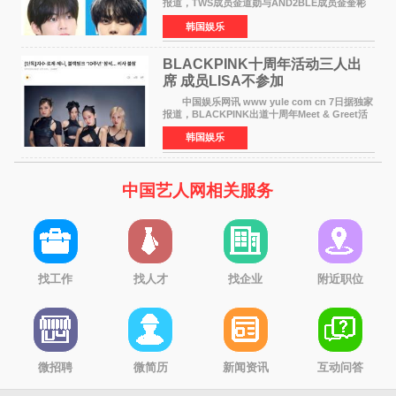
报道，TWS成员金道勋与AND2BLE成员金奎彬
将于8月离开《音乐中心》MC的位置。 金道
韩国娱乐
勋与金奎彬于去年3月与H2H A-NA一起被选为
《音乐中心》MC，约1
BLACKPINK十周年活动三人出
席 成员LISA不参加
中国娱乐网讯 www yule com cn 7日据独家
报道，BLACKPINK出道十周年Meet & Greet活
动将由智秀、ROS&Eacute;、JENNIE出席，
韩国娱乐
LISA将缺席。 此前BLACKPINK所属社YG并
未为组合出道十周年做
中国艺人网相关服务
找工作
找人才
找企业
附近职位
微招聘
微简历
新闻资讯
互动问答