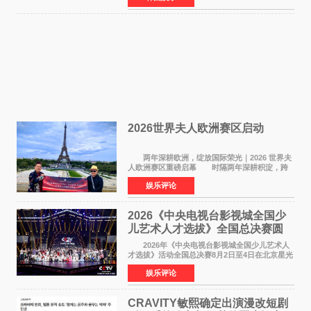
大""宏大"的"BIG"
2026世界夫人欧洲赛区启动
两年深耕欧洲，绽放国际荣光｜2026 世界夫
人欧洲赛区重磅启幕 时隔两年深耕积淀，跨
越多国文化游学！伴随着国际影响力持续攀升，
娱乐评论
2026 世界夫人欧洲赛区正式全面启动。本次赛区
落地，是世
2026《中央电视台影视城全国少
儿艺术人才选拔》全国总决赛圆
满落幕
2026年《中央电视台影视城全国少儿艺术人
才选拔》活动全国总决赛8月2日至4日在北京星光
影视园成功举办！ 活动于8月2日迎来全国总
娱乐评论
决赛的盛大开幕。一年一度的该项活动依然延续
着经典的四大板
CRAVITY敏熙确定出演漫改短剧