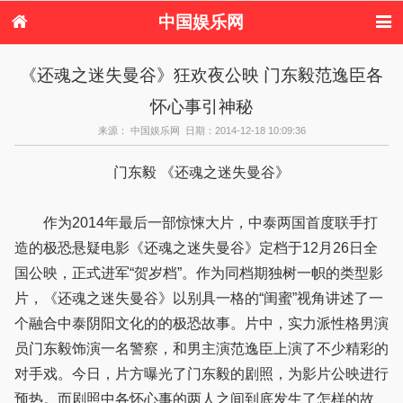
中国娱乐网
首页
新闻
女性
内地娱乐
《还魂之迷失曼谷》狂欢夜公映 门东毅范逸臣各
港台娱乐
日本娱乐
韩国娱乐
欧美娱乐
怀心事引神秘
体育花边
音乐新闻
影视新闻
内地明星八卦
港台明星八卦
日本韩国明星
欧美明星八卦
娱乐评论
来源： 中国娱乐网 日期：2014-12-18 10:09:36
八卦
门东毅 《还魂之迷失曼谷》
作为2014年最后一部惊悚大片，中泰两国首度联手打
造的极恐悬疑电影《还魂之迷失曼谷》定档于12月26日全
国公映，正式进军“贺岁档”。作为同档期独树一帜的类型影
片，《还魂之迷失曼谷》以别具一格的“闺蜜”视角讲述了一
个融合中泰阴阳文化的的极恐故事。片中，实力派性格男演
员门东毅饰演一名警察，和男主演范逸臣上演了不少精彩的
对手戏。今日，片方曝光了门东毅的剧照，为影片公映进行
预热。而剧照中各怀心事的两人之间到底发生了怎样的故