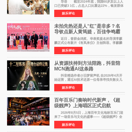
师重磅入驻领航银龄琴声
导语 截至2024年底，我国60岁及以上人
口已突破3 1亿，占总人口比重达22%，银发群体
的精神文化需求日益凸显。2024年1月，国务院办
娱乐评论
公厅印发《关于发展银发经济增进老年人福祉的
意见》——这是
未拍先热还是人“红”是非多？名
导钦点新人黄筠媞，百佳争鸣霸
气回应
近日，曾获金鸡奖、华表奖提名的导演李麒
麟正式公布新片《有凤来仪》主创阵容。李麒麟
早年凭电影《华容道》获得金鸡奖、华表奖提
娱乐评论
名，此后长期参与国内外电影制作，其担任制片
人参与的作品亦曾
从资源扶持到方法陪跑，抖音陪
MCN跑通AI这条路
抖音精选作者@旧梦留声机 自2026年4月开
始运营，通过AI技术还原一位母亲寻找失散女儿
的故事，凭借强情感表达获得大量用户关注，发
娱乐评论
布仅21小时便获得超1亿曝光、超1000万互动。
此后，账号持续沿
百年百乐门奏响时代新声，《超
级靓声》上海唱区正式启航
2026年8月5日，上海百年文化地标百乐门迎
来了一场音乐与文化的盛事——《超级靓声》全
国励志音乐公益节目上海唱区新闻发布会暨启动
娱乐评论
仪式在此隆重举行。各界领导、嘉宾与媒体朋友
齐聚一堂，共同