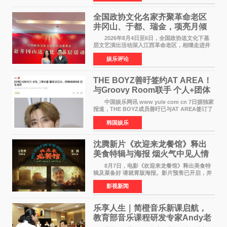
女足》释出多谢你
全国政协文化名家齐聚革命老区
井冈山、于都、瑞金，项亮月倾
情献唱《桃花谣》致敬红色沃土
2026年8月4日至6日，全国政协送文化下基
层文艺演出活动深入江西革命老区，相继走进井
冈山、于都长征出发地、瑞金三地。由全国政协
娱乐评论
文化文史和学习委员会副主任、甘肃省政协原主
席欧阳坚率团，一
THE BOYZ善旴签约AT AREA！
与Groovy Room联手 个人+团体
活动并行
中国娱乐网讯 www yule com cn 7日据独家
报道，THE BOYZ成员善旴已与AT AREA签订了
专属合约。AT AREA是由知名制作人组合
韩国娱乐
Groovy Room创立的hip-hop厂牌，旗下拥有多
位实力派音乐人，在韩
沈腾新片《欢迎来龙餐馆》释出
美食特辑与海报 烟火气中见人情
温暖
8月7日，电影《欢迎来龙餐馆》释出美食特
辑及菜备好 请就胃版海报。影片预售已开启，并
将于8月8日至10日14:00-21:00举行全国超前点
影视新闻
映。电影《欢迎来龙餐馆》作为战争美食喜剧大
片，讲述了中国
乐享人生｜简橙音乐新课启航，
教育部音乐课程研发专家Andy老