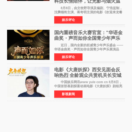
科技长情陪伴，让光影与烟火温
暖生活
8月8日，由文牧野导演及编剧、宁浩监制，
沈腾领衔主演、蒋奇明主演的电影《欢迎来龙餐
馆》在上海超前点映，主创团队携影片亮相与观
娱乐评论
众提前见面。TCL作为本片独家合作伙伴，在路
演现场设置品牌互
国内重磅音乐大赛官宣：“华语金
曲奖・声而如你全国青少年声乐
展演” 正式启幕，阿沁出任明星总
近日，国内全新的权威青少年声乐盛会 ——
评审
华语金曲奖・声而如你全国青少年声乐展演品
牌，在湖南长沙隆重举行官宣，国内又一高规格
娱乐评论
青少年声乐赛事全面启航。 本赛事由寰宇声
扬联合华语金曲
电影《大唐妖探》西安见面会反
响热烈 全龄观众共赏机关长安城
中国娱乐网讯www yule com cn 8月8日，
中国首部喜剧探案动画电影《大唐妖探》剧组亮
相西安，举办线下见面会活动。导演程腾、联合
影视新闻
导演黄珉、总制片人曹紫建、制片人李莹莹、领
衔声音出演雷淞然