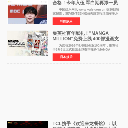
合格！今年入伍 军白期再添一员
中国娱乐网讯 www yule com cn 据10日独
家报道，SEVENTEEN成员夫胜宽报名陆军军乐
队并合格，预计将于今年入伍，成为组合中又一
韩国娱乐
位履行国防义务的成员。 目前SEVENTEEN
正全面进入军白期—
集英社百年献礼！"MANGA
MILLION"免费上线 400部漫画支
援逾百种语言
为庆祝2026年8月8日创业100周年，集英社
于8月6日正式推出全球数字服务"MANGA
MILLION"，无需注册即可免费阅读近400部漫画
日本娱乐
作品，总量达100万页，翻译成100多种语言面向
全球读者开放。该服务预
TCL携手《欢迎来龙餐馆》：以