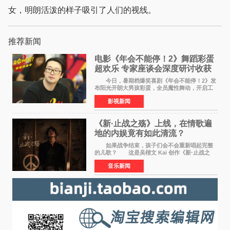
女，明朗活泼的样子吸引了人们的视线。
推荐新闻
电影《年会不能停！2》舞蹈彩蛋
超欢乐 专家座谈会深度研讨收获
满满
今日，暑期档爆笑喜剧《年会不能停！2》发
布阳光开朗大男孩彩蛋，全员魔性舞动，开启工
位狂欢模式。影片于昨日同步举办专家座谈会，
影视新闻
导演董润年、总制片人应萝佳出席现场，与一众
业内、学界专家
《新·止战之殇》上线，在情歌遍
地的内娱竟有如此清流？
如果战争结束，孩子们会不会重新唱起完整
的儿歌？ 这是吴楷文 Kai 创作《新·止战之
殇》时最初的想法。 从伊朗相关冲突引发的
音乐新闻
地区局势，到世界各地仍在发生的动荡与不安，
战争从来不只