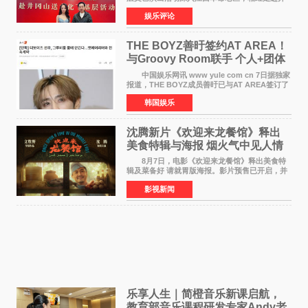
冈山、于都长征出发地、瑞金三地。由全国政协
娱乐评论
文化文史和学习委员会副主任、甘肃省政协原主
席欧阳坚率团，一
THE BOYZ善旴签约AT AREA！
与Groovy Room联手 个人+团体
活动并行
中国娱乐网讯 www yule com cn 7日据独家
报道，THE BOYZ成员善旴已与AT AREA签订了
专属合约。AT AREA是由知名制作人组合
韩国娱乐
Groovy Room创立的hip-hop厂牌，旗下拥有多
位实力派音乐人，在韩
沈腾新片《欢迎来龙餐馆》释出
美食特辑与海报 烟火气中见人情
温暖
8月7日，电影《欢迎来龙餐馆》释出美食特
辑及菜备好 请就胃版海报。影片预售已开启，并
将于8月8日至10日14:00-21:00举行全国超前点
影视新闻
映。电影《欢迎来龙餐馆》作为战争美食喜剧大
片，讲述了中国
乐享人生｜简橙音乐新课启航，
教育部音乐课程研发专家Andy老