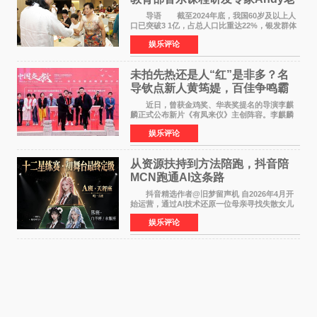
师重磅入驻领航银龄琴声
导语 截至2024年底，我国60岁及以上人
口已突破3 1亿，占总人口比重达22%，银发群体
的精神文化需求日益凸显。2024年1月，国务院办
娱乐评论
公厅印发《关于发展银发经济增进老年人福祉的
意见》——这是
未拍先热还是人“红”是非多？名
导钦点新人黄筠媞，百佳争鸣霸
气回应
近日，曾获金鸡奖、华表奖提名的导演李麒
麟正式公布新片《有凤来仪》主创阵容。李麒麟
早年凭电影《华容道》获得金鸡奖、华表奖提
娱乐评论
名，此后长期参与国内外电影制作，其担任制片
人参与的作品亦曾
从资源扶持到方法陪跑，抖音陪
MCN跑通AI这条路
抖音精选作者@旧梦留声机 自2026年4月开
始运营，通过AI技术还原一位母亲寻找失散女儿
的故事，凭借强情感表达获得大量用户关注，发
娱乐评论
布仅21小时便获得超1亿曝光、超1000万互动。
此后，账号持续沿