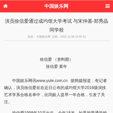
中国娱乐网
首页
新闻
女性
内地娱乐
演员徐信爱通过成均馆大学考试 与宋仲基-郑秀晶
港台娱乐
日本娱乐
韩国娱乐
欧美娱乐
同学校
体育花边
音乐新闻
影视新闻
内地明星八卦
港台明星八卦
日本韩国明星
欧美明星八卦
娱乐评论
来源： 中国娱乐网 日期：2015-11-06 15:56:33
八卦
徐信爱 （资料图）
徐信爱 童年
中国娱乐网讯www.yule.com.cn 据韩媒报道，有记者
确认，演员徐信爱在在近日公布的成均馆大学2016级演技
艺术学系合格名单中，比同龄人提早一年合格，引发了关
注。
徐信爱1998年10月出生，今年18岁。如果按普通学校