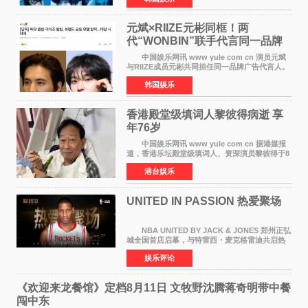
离开THE BOYZ原所
元斌×RIIZE元彬同框！两
代“WONBIN”联手代言同一品牌
颜值天花板合体
中国娱乐网讯 www yule com cn 演员元斌
与RIIZE成员元彬共同担任同一品牌广告代言人。
6日据独家报道，继演员元斌之后，RIIZE元彬最
韩国娱乐
近也被选为某在线中介平台A公司的共同广告代言
人，两人将作
香港殿堂级填词人黎彼得病逝 享
年76岁​
中国娱乐网讯 www yule com cn 据港媒报
道，香港乐坛殿堂级填词人、资深演员黎彼得于8
月5日上午因病离世，终年76岁。好友钟志光透
港台娱乐
露，黎彼得今年3月中风后便卧床休养，身体机能
持续衰退，最
UNITED IN PASSION 热爱聚场
NBA UNITED BY JACK & JONES 郑州正弘
城全国首店启幕，与特雷西・麦克格雷迪共启热
爱 2026 年7 月21 日，
娱乐评论
NBAUNITEDBYJACK&JONES 全国首店，于郑
州正弘城正式启幕。NBA 传奇球星
《欢迎来龙餐馆》定档8月11日 文牧野沈腾蒋奇明带中餐
闯中东