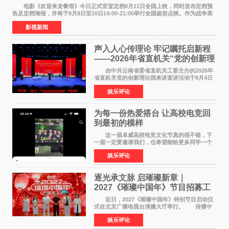
电影《欢迎来龙餐馆》今日正式官宣定档8月11日全国上映，同时发布定档预
告及定档海报，并将于8月8日至10日14:00-21:00举行全国超前点映。作为战争美
食大片，影片讲述的是中国厨师徐福（沈腾
影视新闻
声入人心传理论 牢记嘱托启新程
——2026年省直机关“党的创新理
论我来讲”宣讲活动圆满落幕
由中共云南省委省直机关工委主办的2026年
省直机关党的创新理论我来讲宣讲活动于8月4日
至5日在昆明举办。活动以 "牢记嘱托 感恩奋进
娱乐评论
开创云南发展新局面 "为主题，坚持以新时代中国
特色社会主义
为每一份热爱搭台 让高校电竞回
到最初的模样
这一届卓威高校电竞文化节真的很不错，下
一届一定要邀请我们，也希望能给更多同学一个
来到现场的机会。 2026卓威高校电竞文化节
娱乐评论
已经落下帷幕，在活动结束后，仍有不少高校电
竞社负责人和现
逐光承文脉 启璀璨新章｜
2027《璀璨中国年》节目招募工
作圆满启动
近日，2027《璀璨中国年》特别节目启动仪
式在北京广播电视台演播大厅举行。 传播中
华优秀传统文化，弘扬纯正国风艺术，打造高规
娱乐评论
格、高质感、正能量的文艺盛典，是璀璨中国年
矢志不渝的初心