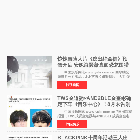
惊悚冒险大片《逃出绝命街》预
售开启 安妮海瑟薇直面恐龙围猎
中国娱乐网讯www yule com cn 由华纳兄
弟影片公司出品，J·J·艾布拉姆斯制片，大卫·罗
伯特·米切尔执导，好莱坞巨星安妮·海瑟薇和伊万
影视新闻
·麦克格雷格领衔主演的2026暑期惊悚冒险大片
《逃出绝
TWS金道勋×AND2BLE金奎彬确
定下车《音乐中心》！8月末告别
MC席位
中国娱乐网讯 www yule com cn 7日据独家
报道，TWS成员金道勋与AND2BLE成员金奎彬
将于8月离开《音乐中心》MC的位置。 金道
韩国娱乐
勋与金奎彬于去年3月与H2H A-NA一起被选为
《音乐中心》MC，约1
BLACKPINK十周年活动三人出