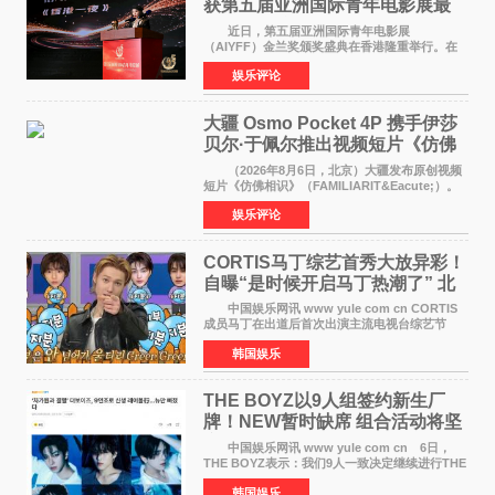
获第五届亚洲国际青年电影展最
佳剧本改编奖
近日，第五届亚洲国际青年电影展
（AIYFF）金兰奖颁奖盛典在香港隆重举行。在
这场汇聚数百位海内外电影人、文化界人士及媒
娱乐评论
体代表的亚洲青年影视盛会上，香港本土电影
《香港一夜》（Dawn in Ho
大疆 Osmo Pocket 4P 携手伊莎
贝尔·于佩尔推出视频短片《仿佛
相识》
（2026年8月6日，北京）大疆发布原创视频
短片《仿佛相识》（FAMILIARIT&Eacute;）。
视频短片由戛纳国际电影节最佳女演员伊莎贝尔·
娱乐评论
于佩尔（Isabelle Huppert）主演，全程使用大
疆首款双主摄口
CORTIS马丁综艺首秀大放异彩！
自曝“是时候开启马丁热潮了” 北
美巡演火热进行中
中国娱乐网讯 www yule com cn CORTIS
成员马丁在出道后首次出演主流电视台综艺节
目，展现了多才多艺的魅力。 马丁出演了5日
韩国娱乐
播出的MBC《Radio Star》Fashion与Passion
之间，I&lsquo;m
THE BOYZ以9人组签约新生厂
牌！NEW暂时缺席 组合活动将坚
定不移继续
中国娱乐网讯 www yule com cn 6日，
THE BOYZ表示：我们9人一致决定继续进行THE
BOYZ组合活动，并且已经完成了组合团体活动
韩国娱乐
签约。目前正在新生厂牌下进行活动准备。尚未