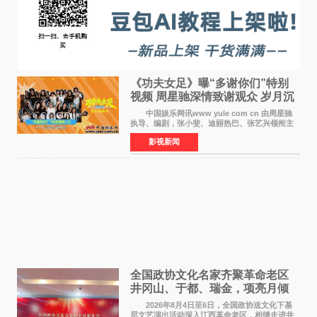
《功夫女足》曝“多谢你们”特别
视频 周星驰深情致谢观众 岁月沉
淀不灭初心
中国娱乐网讯www yule com cn 由周星驰
执导、编剧，张小斐、迪丽热巴、张艺兴领衔主
演，刘嘉玲、佐藤健特别出演，艾米、雪野、蔡
影视新闻
思贝、胡予安、倪好特别介绍的喜剧电影《功夫
女足》释出多谢你
全国政协文化名家齐聚革命老区
井冈山、于都、瑞金，项亮月倾
情献唱《桃花谣》致敬红色沃土
2026年8月4日至6日，全国政协送文化下基
层文艺演出活动深入江西革命老区，相继走进井