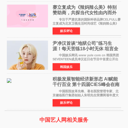
赛立复成为《辣妈辣么美》特别
赞助商，共探当代女性由内而外
活力美
专注于严肃抗衰的国际科研品牌CELFULL赛
立复成为北京卫视生活时尚综艺《辣妈辣么美》
的特别赞助商,明星辣妈袁咏仪倾情参与，向广大
娱乐评论
都市女性传递健康生活新主张，寄语当代女性在
家庭与自我之间
尹净汉首谈“地狱公司”练习生
涯！每天苦练18小时无休 坦言全
靠成员撑过来
中国娱乐网讯 www yule com cn 韩国男团
SEVENTEEN成员净汉近日在节目中首度公开出
道前的残酷练习生经历，并提及经纪公司Pledis
韩国娱乐
娱乐，引发广泛关注。 在8月2日播出的日本
TBS综艺节目《周
积极发展智能经济新形态 Al赋能
千行百业 第十四届CIES峰会在南
京盛大召开
中国医院改革先锋、著名医院管理专家、北
京健临医疗集团创始人朱明先生荣膺两项年度大
奖 2026年7月31日，盛夏金陵，长江之畔，
娱乐评论
以重落地·真务实·强链接为主题的2026&lsquo;人
工智能+&rsquo
中国艺人网相关服务