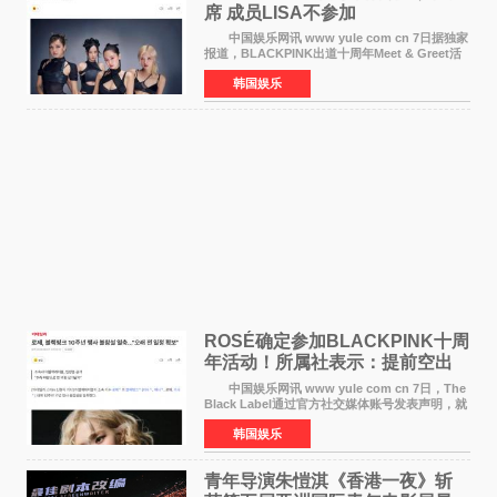
席 成员LISA不参加
中国娱乐网讯 www yule com cn 7日据独家
报道，BLACKPINK出道十周年Meet & Greet活
动将由智秀、ROS&Eacute;、JENNIE出席，
韩国娱乐
LISA将缺席。 此前BLACKPINK所属社YG并
未为组合出道十周年做
ROSÉ确定参加BLACKPINK十周
年活动！所属社表示：提前空出
了时间
中国娱乐网讯 www yule com cn 7日，The
Black Label通过官方社交媒体账号发表声明，就
近期网络上关于ROS&Eacute;个人行程及是否参
韩国娱乐
加BLACKPINK出道纪念活动的种种猜测作出正
式回应。 Th
青年导演朱愷淇《香港一夜》斩