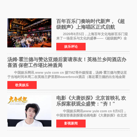
百年百乐门奏响时代新声，《超
级靓声》上海唱区正式启航
2026年8月5日，上海百年文化地标百乐门迎
来了一场音乐与文化的盛事——《超级靓声》全
国励志音乐公益节目上海唱区新闻发布会暨启动
娱乐评论
仪式在此隆重举行。各界领导、嘉宾与媒体朋友
齐聚一堂，共同
汤姆·霍兰德与赞达亚婚后宴请亲友！英格兰乡间酒店办
喜酒 保密工作堪比神盾局
中国娱乐网讯 www yule com cn 据TMZ等外媒报道，汤姆·霍兰德与赞达亚
于当地时间本周二在英格兰萨里郡Beaverbrook酒店（靠近霍兰德的出生地金斯
顿）举办婚宴，邀请家人与朋友们喝喜酒，庆祝
欧美娱乐
电影《大唐妖探》北京首映礼 欢
乐探案获观众盛赞：“夯！”
中国娱乐网讯www yule com cn 8月6日，
中国首部喜剧探案动画电影《大唐妖探》在北京
举办电影首映礼。导演程腾、联合导演黄珉、总
影视新闻
制片人曹紫建、制片人李莹莹，配音导演张喆，
对白指导程寅，领