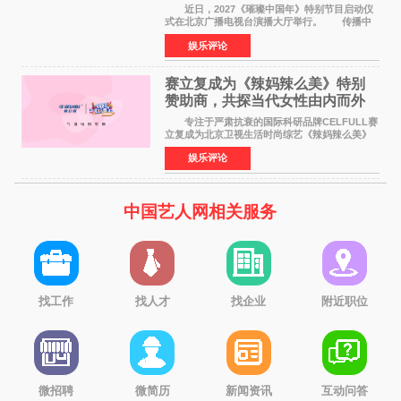
作圆满启动
近日，2027《璀璨中国年》特别节目启动仪
式在北京广播电视台演播大厅举行。 传播中
华优秀传统文化，弘扬纯正国风艺术，打造高规
娱乐评论
格、高质感、正能量的文艺盛典，是璀璨中国年
矢志不渝的初心
赛立复成为《辣妈辣么美》特别
赞助商，共探当代女性由内而外
活力美
专注于严肃抗衰的国际科研品牌CELFULL赛
立复成为北京卫视生活时尚综艺《辣妈辣么美》
的特别赞助商,明星辣妈袁咏仪倾情参与，向广大
娱乐评论
都市女性传递健康生活新主张，寄语当代女性在
家庭与自我之间
中国艺人网相关服务
找工作
找人才
找企业
附近职位
微招聘
微简历
新闻资讯
互动问答