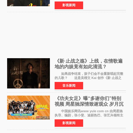
位狂欢模式。影片于昨日同步举办专家座谈会，
影视新闻
导演董润年、总制片人应萝佳出席现场，与一众
业内、学界专家
《新·止战之殇》上线，在情歌遍
地的内娱竟有如此清流？
如果战争结束，孩子们会不会重新唱起完整
的儿歌？ 这是吴楷文 Kai 创作《新·止战之
殇》时最初的想法。 从伊朗相关冲突引发的
音乐新闻
地区局势，到世界各地仍在发生的动荡与不安，
战争从来不只
《功夫女足》曝“多谢你们”特别
视频 周星驰深情致谢观众 岁月沉
淀不灭初心
中国娱乐网讯www yule com cn 由周星驰
执导、编剧，张小斐、迪丽热巴、张艺兴领衔主
演，刘嘉玲、佐藤健特别出演，艾米、雪野、蔡
影视新闻
思贝、胡予安、倪好特别介绍的喜剧电影《功夫
女足》释出多谢你