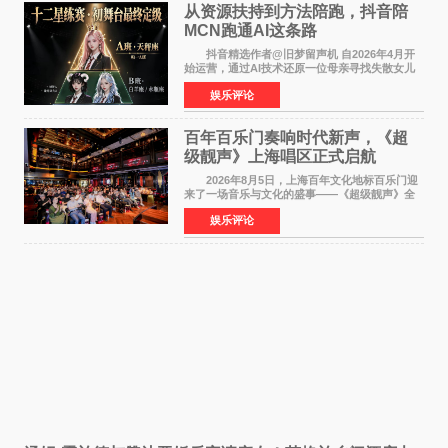
从资源扶持到方法陪跑，抖音陪
MCN跑通AI这条路
抖音精选作者@旧梦留声机 自2026年4月开
始运营，通过AI技术还原一位母亲寻找失散女儿
的故事，凭借强情感表达获得大量用户关注，发
娱乐评论
布仅21小时便获得超1亿曝光、超1000万互动。
此后，账号持续沿
百年百乐门奏响时代新声，《超
级靓声》上海唱区正式启航
2026年8月5日，上海百年文化地标百乐门迎
来了一场音乐与文化的盛事——《超级靓声》全
国励志音乐公益节目上海唱区新闻发布会暨启动
娱乐评论
仪式在此隆重举行。各界领导、嘉宾与媒体朋友
齐聚一堂，共同