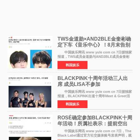
TWS金道勋×AND2BLE金奎彬确
定下车《音乐中心》！8月末告别
MC席位
中国娱乐网讯 www yule com cn 7日据独家
报道，TWS成员金道勋与AND2BLE成员金奎彬
将于8月离开《音乐中心》MC的位置。 金道
韩国娱乐
勋与金奎彬于去年3月与H2H A-NA一起被选为
《音乐中心》MC，约1
BLACKPINK十周年活动三人出
席 成员LISA不参加
中国娱乐网讯 www yule com cn 7日据独家
报道，BLACKPINK出道十周年Meet & Greet活
动将由智秀、ROS&Eacute;、JENNIE出席，
韩国娱乐
LISA将缺席。 此前BLACKPINK所属社YG并
未为组合出道十周年做
ROSÉ确定参加BLACKPINK十周
年活动！所属社表示：提前空出
了时间
中国娱乐网讯 www yule com cn 7日，The
Black Label通过官方社交媒体账号发表声明，就
近期网络上关于ROS&Eacute;个人行程及是否参