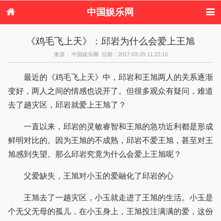
中国娱乐网
首页
新闻
女性
内地娱乐
《鸡毛飞上天》：邱岩为什么会爱上王旭
港台娱乐
日本娱乐
韩国娱乐
欧美娱乐
来源： 中国娱乐网 日期：2017-03-29 11:22:10
体育花边
音乐新闻
影视新闻
内地明星八卦
港台明星八卦
日本韩国明星
欧美明星八卦
娱乐评论
最近的《鸡毛飞上天》中，邱岩和王旭两人的关系逐渐
八卦
变好，两人之间的情感也说开了。但很多观众有疑问，难道
去了趟灾区，邱岩就爱上王旭了？
一直以来，邱岩的灵敏睿智和王旭的急功近利都是形成
鲜明对比的。因为王旭的不成熟，邱岩不爱王旭，甚至对王
旭感到失望。那么邱岩究竟为什么会爱上王旭呢？
父爱缺失，王旭对小玉的爱融化了邱岩的心
王旭去了一趟灾区，小玉就走进了王旭的生活。小玉是
个无父无母的孤儿，在小玉身上，王旭投注满满的爱，这份