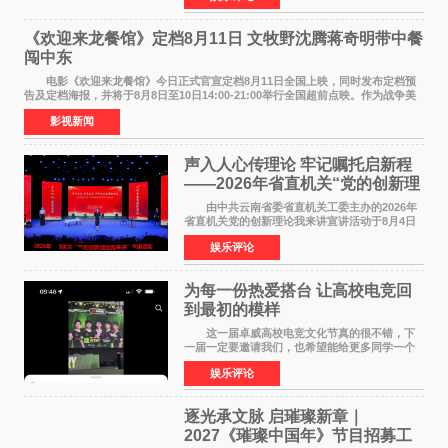
州正弘城正式启幕。NBA 传奇球星
《欢迎来龙餐馆》定档8月11日 文牧野沈腾蒋奇明带中餐
闯中东
电影《欢迎来龙餐馆》今日正式官宣定档8月11日全国上映，同时发布定档预
告及定档海报，并将于8月8日至10日14:00-21:00举行全国超前点映。作为战争美
食大片，影片讲述的是中国厨师徐福（沈腾
影视新闻
声入人心传理论 牢记嘱托启新程
——2026年省直机关“党的创新理
论我来讲”宣讲活动圆满落幕
由中共云南省委省直机关工委主办的2026年
省直机关党的创新理论我来讲宣讲活动于8月4日
至5日在昆明举办。活动以 "牢记嘱托 感恩奋进
娱乐评论
开创云南发展新局面 "为主题，坚持以新时代中国
特色社会主义
为每一份热爱搭台 让高校电竞回
到最初的模样
这一届卓威高校电竞文化节真的很不错，下
一届一定要邀请我们，也希望能给更多同学一个
来到现场的机会。 2026卓威高校电竞文化节
娱乐评论
已经落下帷幕，在活动结束后，仍有不少高校电
竞社负责人和现
逐光承文脉 启璀璨新章｜
2027《璀璨中国年》节目招募工