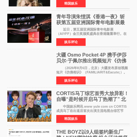
韩国娱乐
加BLACKPINK出道纪念活动的种种猜测作出正
式回应。 Th
青年导演朱愷淇《香港一夜》斩
获第五届亚洲国际青年电影展最
佳剧本改编奖
近日，第五届亚洲国际青年电影展
（AIYFF）金兰奖颁奖盛典在香港隆重举行。在
这场汇聚数百位海内外电影人、文化界人士及媒
娱乐评论
体代表的亚洲青年影视盛会上，香港本土电影
《香港一夜》（Dawn in Ho
大疆 Osmo Pocket 4P 携手伊莎
贝尔·于佩尔推出视频短片《仿佛
相识》
（2026年8月6日，北京）大疆发布原创视频
短片《仿佛相识》（FAMILIARIT&Eacute;）。
视频短片由戛纳国际电影节最佳女演员伊莎贝尔·
娱乐评论
于佩尔（Isabelle Huppert）主演，全程使用大
疆首款双主摄口
CORTIS马丁综艺首秀大放异彩！
自曝“是时候开启马丁热潮了” 北
美巡演火热进行中
中国娱乐网讯 www yule com cn CORTIS
成员马丁在出道后首次出演主流电视台综艺节
目，展现了多才多艺的魅力。 马丁出演了5日
韩国娱乐
播出的MBC《Radio Star》Fashion与Passion
之间，I&lsquo;m
THE BOYZ以9人组签约新生厂