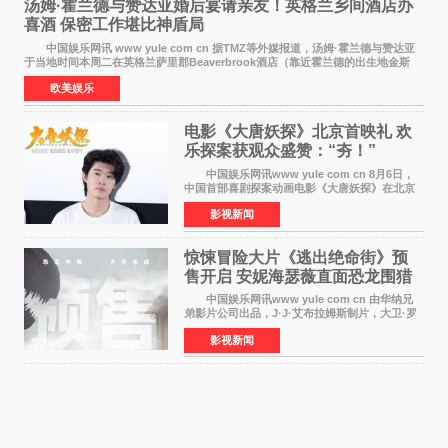
汤姆·霍兰德与赞达亚婚后宴请亲友！英格兰乡间酒店办
喜酒 保密工作堪比神盾局
中国娱乐网讯 www yule com cn 据TMZ等外媒报道，汤姆·霍兰德与赞达亚
于当地时间本周二在英格兰萨里郡Beaverbrook酒店（靠近霍兰德的出生地金斯
顿）举办婚宴，邀请家人与朋友们喝喜酒，庆祝
欧美娱乐
电影《大唐妖探》北京首映礼 欢
乐探案获观众盛赞：“夯！”
中国娱乐网讯www yule com cn 8月6日，
中国首部喜剧探案动画电影《大唐妖探》在北京
举办电影首映礼。导演程腾、联合导演黄珉、总
影视新闻
制片人曹紫建、制片人李莹莹，配音导演张喆，
对白指导程寅，领
惊悚冒险大片《逃出绝命街》预
售开启 安妮海瑟薇直面恐龙围猎
中国娱乐网讯www yule com cn 由华纳兄
弟影片公司出品，J·J·艾布拉姆斯制片，大卫·罗
伯特·米切尔执导，好莱坞巨星安妮·海瑟薇和伊万
影视新闻
·麦克格雷格领衔主演的2026暑期惊悚冒险大片
《逃出绝