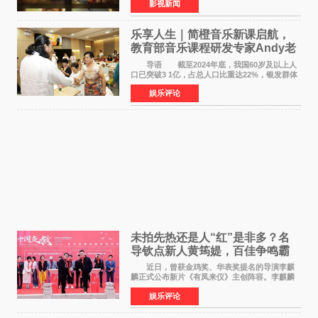
影视新闻
映。电影《欢迎来龙餐馆》作为战争美食喜剧大
片，讲述了中国
乐享人生｜简橙音乐新课启航，
教育部音乐课程研发专家Andy老
师重磅入驻领航银龄琴声
导语 截至2024年底，我国60岁及以上人
口已突破3 1亿，占总人口比重达22%，银发群体
的精神文化需求日益凸显。2024年1月，国务院办
娱乐评论
公厅印发《关于发展银发经济增进老年人福祉的
意见》——这是
未拍先热还是人“红”是非多？名
导钦点新人黄筠媞，百佳争鸣霸
气回应
近日，曾获金鸡奖、华表奖提名的导演李麒
麟正式公布新片《有凤来仪》主创阵容。李麒麟
早年凭电影《华容道》获得金鸡奖、华表奖提
娱乐评论
名，此后长期参与国内外电影制作，其担任制片
人参与的作品亦曾