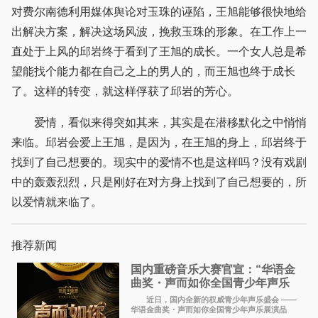
对费尔南德利用媒体舆论对玉珠的诬陷，王旭能够很快地给
出解决方案，解决这场风波，挽救玉珠的形象。在工作上一
直处于上风的邱岩终于看到了王旭的成长。一个女人总是希
望能找个能力都在自己之上的男人的，而王旭也终于成长
了。这样的转变，就这样俘获了邱岩的芳心。
爱情，看似来得突如其来，其实是在潜移默化之中悄悄
来临。邱岩会爱上王旭，是因为，在王旭的身上，邱岩终于
找到了自己想要的。现实中的爱情不也是这样吗？没有戏剧
中的轰轰烈烈，只是刚好在对方身上找到了自己想要的，所
以爱情就来临了。
推荐新闻
国内重磅音乐大赛官宣：“华语金
曲奖・声而如你全国青少年声乐
展演” 正式启幕，阿沁出任明星总
近日，国内全新的权威青少年声乐盛会 ——
评审
华语金曲奖・声而如你全国青少年声乐展演品