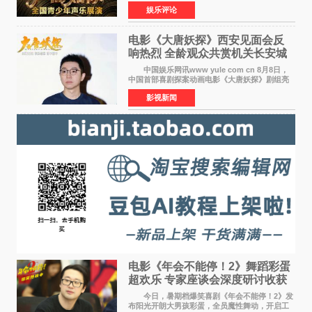
牌，在湖南长沙隆重举行官宣，国内又一高规格
娱乐评论
青少年声乐赛事全面启航。 本赛事由寰宇声
扬联合华语金曲
电影《大唐妖探》西安见面会反
响热烈 全龄观众共赏机关长安城
中国娱乐网讯www yule com cn 8月8日，
中国首部喜剧探案动画电影《大唐妖探》剧组亮
相西安，举办线下见面会活动。导演程腾、联合
影视新闻
导演黄珉、总制片人曹紫建、制片人李莹莹、领
衔声音出演雷淞然
电影《年会不能停！2》舞蹈彩蛋
超欢乐 专家座谈会深度研讨收获
满满
今日，暑期档爆笑喜剧《年会不能停！2》发
布阳光开朗大男孩彩蛋，全员魔性舞动，开启工