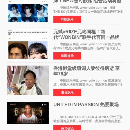
牌！NEW暂时缺席 组合活动将坚
定不移继续
中国娱乐网讯 www yule com cn 6日，
THE BOYZ表示：我们9人一致决定继续进行THE
BOYZ组合活动，并且已经完成了组合团体活动
韩国娱乐
签约。目前正在新生厂牌下进行活动准备。尚未
离开THE BOYZ原所
元斌×RIIZE元彬同框！两
代“WONBIN”联手代言同一品牌
颜值天花板合体
中国娱乐网讯 www yule com cn 演员元斌
与RIIZE成员元彬共同担任同一品牌广告代言人。
6日据独家报道，继演员元斌之后，RIIZE元彬最
韩国娱乐
近也被选为某在线中介平台A公司的共同广告代言
人，两人将作
香港殿堂级填词人黎彼得病逝 享
年76岁​
中国娱乐网讯 www yule com cn 据港媒报
道，香港乐坛殿堂级填词人、资深演员黎彼得于8
月5日上午因病离世，终年76岁。好友钟志光透
港台娱乐
露，黎彼得今年3月中风后便卧床休养，身体机能
持续衰退，最
UNITED IN PASSION 热爱聚场
NBA UNITED BY JACK & JONES 郑州正弘
城全国首店启幕，与特雷西・麦克格雷迪共启热
爱 2026 年7 月21 日，
娱乐评论
NBAUNITEDBYJACK&JONES 全国首店，于郑