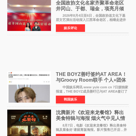
全国政协文化名家齐聚革命老区
井冈山、于都、瑞金，项亮月倾
情献唱《桃花谣》致敬红色沃土
2026年8月4日至6日，全国政协送文化下基
层文艺演出活动深入江西革命老区，相继走进井
冈山、于都长征出发地、瑞金三地。由全国政协
娱乐评论
文化文史和学习委员会副主任、甘肃省政协原主
席欧阳坚率团，一
THE BOYZ善旴签约AT AREA！
与Groovy Room联手 个人+团体
活动并行
中国娱乐网讯 www yule com cn 7日据独家
报道，THE BOYZ成员善旴已与AT AREA签订了
专属合约。AT AREA是由知名制作人组合
韩国娱乐
Groovy Room创立的hip-hop厂牌，旗下拥有多
位实力派音乐人，在韩
沈腾新片《欢迎来龙餐馆》释出
美食特辑与海报 烟火气中见人情
温暖
8月7日，电影《欢迎来龙餐馆》释出美食特
辑及菜备好 请就胃版海报。影片预售已开启，并
将于8月8日至10日14:00-21:00举行全国超前点